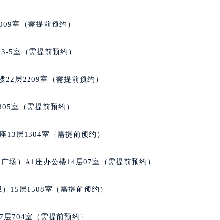
心写字楼A座7楼709室（需提前预约）
2层04室（需提前预约）
009室（需提前预约）
心A座907室（需提前预约）
A座(旺进大厦)18层09室（需提前预约）
03-5室（需提前预约）
国际金融中心14楼14D（需提前预约）
广场写字楼10层06室（需提前预约）
22层2209室（需提前预约）
心写字楼B座13层07室（需提前预约）
安国际中心E座6楼10室（需提前预约）
805室（需提前预约）
B座17层1707室（需提前预约）
写字楼A座10层1002室（需提前预约）
13层1304室（需提前预约）
心东1幢20楼2002室（需提前预约）
街70号华润万象城写字楼（鄂尔多斯大厦）23层2326室（需
广场）A1座办公楼14层07室（需提前预约）
州中心写字楼21层2102室（需提前预约）
国际金融中心写字楼20层01室（需提前预约）
）15层1508室（需提前预约）
米茄售后服务中心（需提前预约）
售后服务中心（需提前预约）
7层704室（需提前预约）