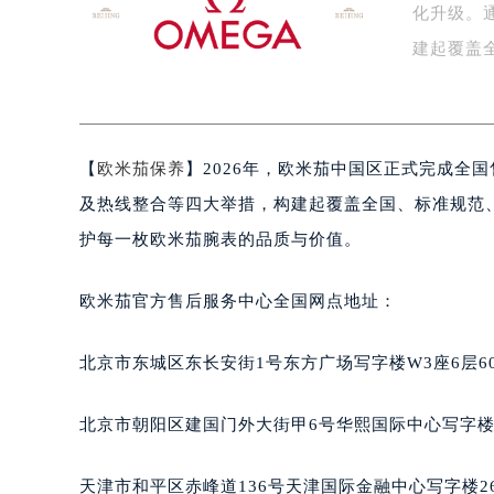
化升级。
宁波市江北区大闸南路500号来福士广
杭州市上城区钱江路1366号华润大厦
建起覆盖
金华市金东区东市南街777号金华万达
主…
绍兴市越城区胜利东路379号世茂天
嘉兴市南湖区广益路705号嘉兴世界贸
【
欧米茄保养
】2026年，欧米茄中国区正式完成全
南昌市红谷滩新区红谷中大道998号
济南市历下区经十路11111号华润中
及热线整合等四大举措，构建起覆盖全国、标准规范
广州市天河区天河路230号万菱汇国
护每一枚欧米茄腕表的品质与价值。
广州市越秀区环市东路371-375号
深圳市罗湖区深南东路5001号华润大
欧米茄官方售后服务中心全国网点地址：
惠州市惠城区江北文昌一路7号华贸大
厦门市思明区湖滨东路95号华润大厦写
北京市东城区东长安街1号东方广场写字楼W3座6层6
福州市鼓楼区五四路128-1号恒力城
成都市锦江区人民东路6号SAC东原中
北京市朝阳区建国门外大街甲6号华熙国际中心写字楼D
重庆市江北区观音桥步行街2号融恒时
长沙市芙蓉区定王台街道建湘路393
天津市和平区赤峰道136号天津国际金融中心写字楼26