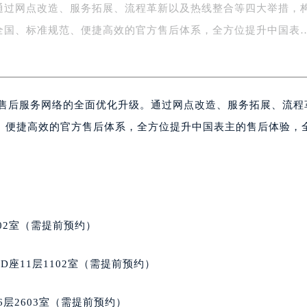
通过网点改造、服务拓展、流程革新以及热线整合等四大举措，
场办公楼20层2009室（需提前预约）
写字楼A座5层503-5室（需提前预约）
全国、标准规范、便捷高效的官方售后体系，全方位提升中国表
广场写字楼4号楼22层2209室（需提前预约）
际中心写字楼8层805室（需提前预约）
易中心写字楼A座13层1304室（需提前预约）
国售后服务网络的全面优化升级。通过网点改造、服务拓展、流程
绿地双子塔（中央广场）A1座办公楼14层07室（需提前预约）
心写字楼（万象城）15层1508室（需提前预约）
、便捷高效的官方售后体系，全方位提升中国表主的售后体验，
际中心写字楼A塔7层704室（需提前预约）
世界贸易中心大厦南塔写字楼15层07室（需提前预约）
厦写字楼17层1701室（需提前预约）
厦写字楼1座30层05室（需提前预约）
字楼B座11层1104室（需提前预约）
02室（需提前预约）
写字楼15层03室（需提前预约）
心写字楼24层2406B室（需提前预约）
座11层1102室（需提前预约）
代广场写字楼9层902室（需提前预约）
号世茂环球金融中心写字楼（芙蓉广场）10层13室（需提前预约
层2603室（需提前预约）