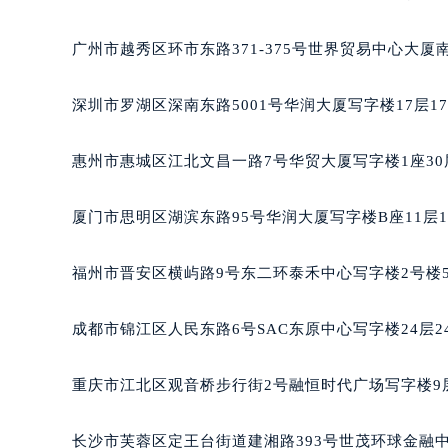
黑龙江省黑河市爱辉区中央街欧米茄
黑龙江省鸡西市鸡冠区红军路欧米茄
广州市越秀区环市东路371-375号世界贸易中心大厦
黑龙江省佳木斯市向阳区长安路欧米
黑龙江省牡丹江市东安区太平路欧米
深圳市罗湖区深南东路5001号华润大厦写字楼17层1
黑龙江省七台河市桃山区大同街欧米
黑龙江省齐齐哈尔市龙沙区龙华路欧
惠州市惠城区江北文昌一路7号华贸大厦写字楼1座30
黑龙江省双鸭山市尖山区新兴大街欧
黑龙江省绥化市北林区新华街与康庄
厦门市思明区湖滨东路95号华润大厦写字楼B座11层1
黑龙江省伊春市伊美区通河路欧米茄
吉林省白城市洮北区明仁南街欧米茄
福州市晋安区横屿路9号东二环泰禾中心写字楼2号楼5
吉林省白山市浑江区浑江大街欧米茄
吉林省吉林市船营区河南街欧米茄售
成都市锦江区人民东路6号SAC东原中心写字楼24层2
吉林省辽源市龙山区人民大街欧米茄
吉林省梅河口市新华街道梅河大街欧
重庆市江北区观音桥步行街2号融恒时代广场写字楼9层
吉林省四平市铁东区紫气大路与南九
吉林省松原市宁江区五环大街欧米茄
长沙市芙蓉区定王台街道建湘路393号世茂环球金融中