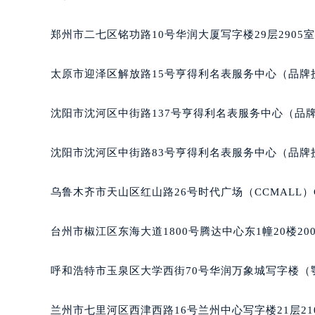
吉林省通化市东昌区环通乡江南大街
吉林省延边市延吉市解放路欧米茄售
郑州市二七区铭功路10号华润大厦写字楼29层2905
辽宁省鞍山市铁东区站前街欧米茄售
辽宁省本溪市平山区胜利路欧米茄售
太原市迎泽区解放路15号亨得利名表服务中心（品牌
辽宁省朝阳市双塔区新华路欧米茄售
辽宁省丹东市振兴区七经街欧米茄售
沈阳市沈河区中街路137号亨得利名表服务中心（品
辽宁省抚顺市新抚区东一路欧米茄售
辽宁省阜新市海州区解放大街欧米茄
沈阳市沈河区中街路83号亨得利名表服务中心（品牌
辽宁省葫芦岛市连山区中央路欧米茄
辽宁省锦州市古塔区中央大街欧米茄
乌鲁木齐市天山区红山路26号时代广场（CCMALL）C
辽宁省辽阳市白塔区新运大街欧米茄
辽宁省盘锦市兴隆台区石油大街欧米
台州市椒江区东海大道1800号腾达中心东1幢20楼20
辽宁省铁岭市银州区南马路欧米茄售
辽宁省营口市站前区市府路与渤海大
呼和浩特市玉泉区大学西街70号华润万象城写字楼（鄂
辽宁省沈阳市沈河区中街路137号亨
辽宁省沈阳市沈河区中街路83号亨
兰州市七里河区西津西路16号兰州中心写字楼21层21