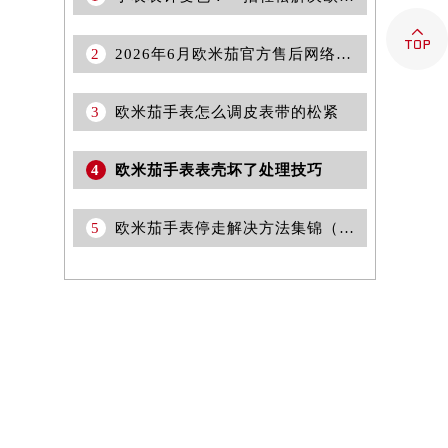

2
2026年6月欧米茄官方售后网络升级完整补充公告（迁址+新增）
3
欧米茄手表怎么调皮表带的松紧
4
欧米茄手表表壳坏了处理技巧
5
欧米茄手表停走解决方法集锦（常见故障原因及维修技巧）