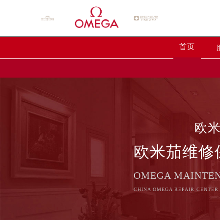
首页
欧
欧米茄维修
OMEGA MAINTE
CHINA OMEGA REPAIR CENTER 