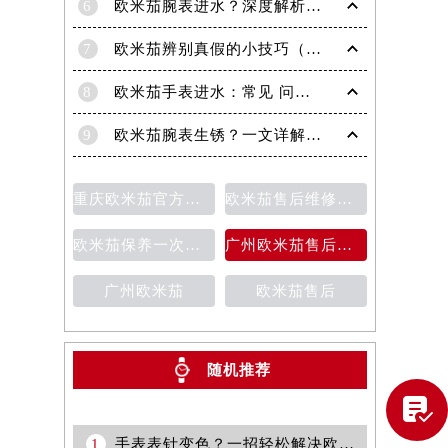
6
欧米茄腕表进水？深度解析解决策略，守护您的爱表！
7
欧米茄辨别真假的小技巧（助你轻松识破假表）
8
欧米茄手表进水：常见 问题详解
9
欧米茄腕表生锈？一文详解解决策略与预防技巧！
重庆欧米茄官方售后维修服务中心
欧米茄售后维修保养费用价目表
欧米茄保养一次多少钱
广州欧米茄售后维修服务中心
广州欧米茄
欧米茄售后
提前预约）
随机推荐

1
手表表针变色？一招轻松解决欧米茄难题！