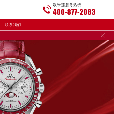
欧米茄服务热线

400-877-2083
联系我们
