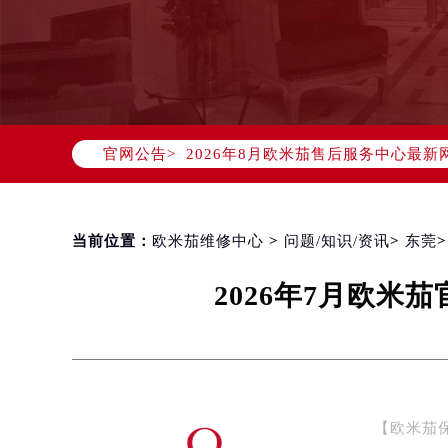
2026年8月欧米茄中国区售后服务
2026年8月欧米茄全国官方售后客户服务热
欧米茄官方全国统一服务热线400-8
2026年8月欧米茄售后服务中心最新
官网公告>
北京市朝阳区建国门外大街甲6号华熙
北京市东城区东长安街1号东方广场写
天津市和平区赤峰道136号天津国际金
上海市徐汇区虹桥路3号港汇中心写字楼
当前位置：
欧米茄维修中心
>
问题/知识/资讯
>
东莞
上海市黄浦区南京东路299号宏伊国
2026年7月欧
南京市秦淮区中山南路1号（新街口）
常州市新北区龙锦路1590号现代传媒
徐州市鼓楼区淮海东路29号苏宁广场I
扬州市邗江区国展路29号星耀天地写字
盐城市盐都区世纪大道5号盐城金融城写
【欧米茄
泰州市海陵区永定东路399号置地商