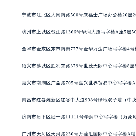
泉州市丰泽区宝洲路729号浦西万达中
青岛市南区山东路6号华润大厦B座2
宁波市江北区大闸南路500号来福士广场办公楼20层2
烟台市芝罘区胜利路139号万达金融中
长春市朝阳区西安大路727号中银大厦
杭州市上城区钱江路1366号华润大厦写字楼A座5层5
贵阳市南明区都司高架桥路33号亨特
昆明市盘龙区北京路928号同德昆明
金华市金东区东市南街777号金华万达广场写字楼4号楼
石家庄市长安区中山东路39号勒泰中
西安市碑林区南关正街88号华侨城长
绍兴市越城区胜利东路379号世茂天际中心写字楼8层
海口市龙华区金贸东路5号海口华润大厦
唐山市路南区新华东道100号万达广场
嘉兴市南湖区广益路705号嘉兴世界贸易中心写字楼A座
台州市椒江区东海大道1800号腾达中
内蒙古自治区呼和浩特市玉泉区大学西
南昌市红谷滩新区红谷中大道998号绿地双子塔（中央
甘肃省兰州市七里河区西津西路16号兰
重庆市解放碑渝中区民权路28号英利
济南市历下区经十路11111号华润中心写字楼（万象城
黑龙江省大庆市萨尔图区会战大街欧
黑龙江省鹤岗市向阳区红军路欧米茄
广州市天河区天河路230号万菱汇国际中心写字楼A塔