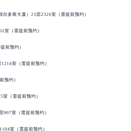
得利名表维修授权店1楼欧米茄售后服务中心（需提前预约）
得利名表维修授权店1楼欧米茄售后服务中心（需提前预约）
尔多斯大厦）23层2326室（需提前预约）
国际中心D座11层1102室欧米茄售后服务中心（北京总部）（
广场W3座6层602室欧米茄售后服务中心（需提前预约）
02室（需提前预约）
先天下欧米茄售后服务中心（需提前预约）
特大街欧米茄售后服务中心（需提前预约）
需提前预约）
街欧米茄售后服务中心（需提前预约）
3号王府井百货名表维修欧米茄售后服务中心（需提前预约）
1214室（需提前预约）
米茄售后服务中心（需提前预约）
霍洛街欧米茄售后服务中心（需提前预约）
提前预约）
央街欧米茄售后服务中心（需提前预约）
街欧米茄售后服务中心（需提前预约）
05室（需提前预约）
路欧米茄售后服务中心（需提前预约）
大街欧米茄售后服务中心（需提前预约）
层907室（需提前预约）
市光明街与额尔敦路交叉口欧米茄售后服务中心（需提前预约）
安大街欧米茄售后服务中心（需提前预约）
1104室（需提前预约）