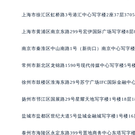
重庆市江北区观音桥步行街2号融恒时
长沙市芙蓉区定王台街道建湘路393
上海市徐汇区虹桥路3号港汇中心写字楼2座37层370
郑州市二七区铭功路10号华润大厦写字
太原市迎泽区解放路15号亨得利名
上海市黄浦区南京东路299号宏伊国际广场写字楼8层
沈阳市沈河区中街路137号亨得利名
沈阳市沈河区中街路83号亨得利名
南京市秦淮区中山南路1号（新街口）南京中心写字楼2
乌鲁木齐市天山区红山路26号时代广场
温州市鹿城区锦绣路1067号置信广场
常州市新北区龙锦路1590号现代传媒中心写字楼5号楼
哈尔滨市道里区友谊西路600号富力中
大连市中山区人民路15号国际金融大
徐州市鼓楼区淮海东路29号苏宁广场IFC国际金融中心
佛山市禅城区季华五路57号万科金融中
东莞市东城街道鸿福东路1号民盈国贸
扬州市邗江区国展路29号星耀天地写字楼1号楼18层1
无锡市梁溪区人民中路139号恒隆广场
南通市崇川区工农路57号圆融广场写字
盐城市盐都区世纪大道5号盐城金融城写字楼1号楼16
苏州市苏州工业园区星港街199号苏州
武汉市江汉区解放大道686号世界贸易
泰州市海陵区永定东路399号置地商务中心东塔写字楼