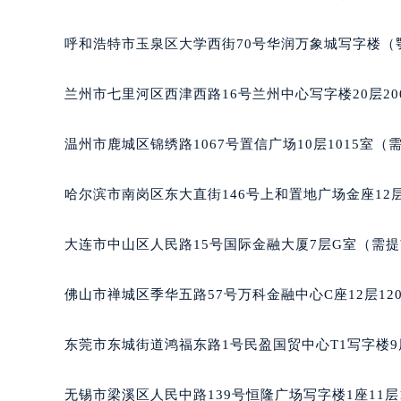
辽宁省沈阳市沈河区中街路137号亨
辽宁省沈阳市沈河区中街路83号亨
呼和浩特市玉泉区大学西街70号华润万象城写字楼（鄂
北京市朝阳区建国门外大街甲6号华熙
北京市东城区东长安街1号王府井东方
兰州市七里河区西津西路16号兰州中心写字楼20层20
河北省保定市竞秀区朝阳北大街北国
内蒙古自治区阿拉善盟市左旗土尔扈
温州市鹿城区锦绣路1067号置信广场10层1015室（
内蒙古自治区巴彦淖尔市临河区新华
内蒙古自治区包头市青山区幸福路甲
哈尔滨市南岗区东大直街146号上和置地广场金座12层
内蒙古自治区赤峰市红山区哈达街欧
内蒙古自治区鄂尔多斯市东胜区伊金
大连市中山区人民路15号国际金融大厦7层G室（需
内蒙古自治区呼伦贝尔市海拉尔区中
内蒙古自治区通辽市科尔沁区明仁大
佛山市禅城区季华五路57号万科金融中心C座12层12
内蒙古自治区乌海市海勃湾区人民南
内蒙古自治区乌兰察布市集宁区恩和
东莞市东城街道鸿福东路1号民盈国贸中心T1写字楼9
内蒙古自治区锡林郭勒盟市锡林浩特
内蒙古自治区兴安盟市乌兰浩特市兴
无锡市梁溪区人民中路139号恒隆广场写字楼1座11层