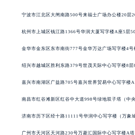
南宁市青秀区金湖路59号地王大厦12
合肥市蜀山区潜山路111号万象城华润
宁波市江北区大闸南路500号来福士广场办公楼20层2
泉州市丰泽区宝洲路729号浦西万达中
青岛市南区山东路6号华润大厦B座2
杭州市上城区钱江路1366号华润大厦写字楼A座5层5
烟台市芝罘区胜利路139号万达金融中
长春市朝阳区西安大路727号中银大厦
金华市金东区东市南街777号金华万达广场写字楼4号楼
贵阳市南明区都司高架桥路33号亨特
昆明市盘龙区北京路928号同德昆明
绍兴市越城区胜利东路379号世茂天际中心写字楼8层
石家庄市长安区中山东路39号勒泰中
西安市碑林区南关正街88号华侨城长
嘉兴市南湖区广益路705号嘉兴世界贸易中心写字楼A座
海口市龙华区金贸东路5号海口华润大厦
唐山市路南区新华东道100号万达广场
南昌市红谷滩新区红谷中大道998号绿地双子塔（中央
台州市椒江区东海大道1800号腾达中
内蒙古自治区呼和浩特市玉泉区大学西
济南市历下区经十路11111号华润中心写字楼（万象城
甘肃省兰州市七里河区西津西路16号兰
重庆市解放碑渝中区民权路28号英利
广州市天河区天河路230号万菱汇国际中心写字楼A塔