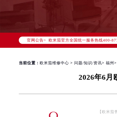
2026年8月欧米茄中国区售后服务
2026年8月欧米茄全国官方售后客户服务热
官网公告>
欧米茄官方全国统一服务热线400-8
2026年8月欧米茄售后服务中心最新
北京市朝阳区建国门外大街甲6号华熙
北京市东城区东长安街1号东方广场写
当前位置：
欧米茄维修中心
>
问题/知识/资讯
>
福州
天津市和平区赤峰道136号天津国际金
2026年
上海市徐汇区虹桥路3号港汇中心写字楼
上海市黄浦区南京东路299号宏伊国
南京市秦淮区中山南路1号（新街口）
常州市新北区龙锦路1590号现代传媒
徐州市鼓楼区淮海东路29号苏宁广场I
【欧米茄
扬州市邗江区国展路29号星耀天地写字