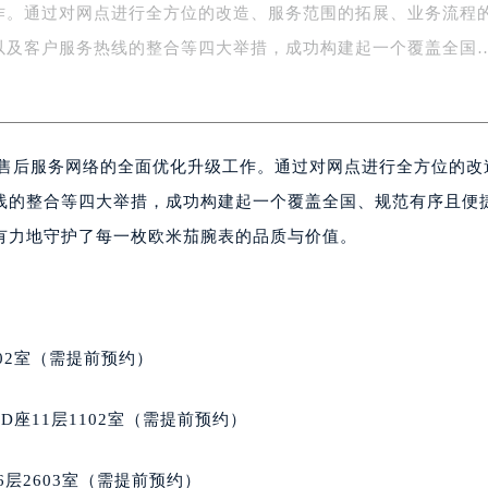
作。通过对网点进行全方位的改造、服务范围的拓展、业务流程
字楼1号楼16层1604室（需提前预约）
务中心东塔写字楼（华润万象城）17层1706室（需提前预约）
以及客户服务热线的整合等四大举措，成功构建起一个覆盖全国
场办公楼20层2009室（需提前预约）
写字楼A座5层503-5室（需提前预约）
广场写字楼4号楼22层2209室（需提前预约）
国售后服务网络的全面优化升级工作。通过对网点进行全方位的改
际中心写字楼8层805室（需提前预约）
易中心写字楼A座13层1304室（需提前预约）
线的整合等四大举措，成功构建起一个覆盖全国、规范有序且便
绿地双子塔（中央广场）A1座办公楼14层07室（需提前预约）
有力地守护了每一枚欧米茄腕表的品质与价值。
心写字楼（万象城）15层1508室（需提前预约）
际中心写字楼A塔7层704室（需提前预约）
世界贸易中心大厦南塔写字楼15层07室（需提前预约）
厦写字楼17层1701室（需提前预约）
02室（需提前预约）
厦写字楼1座30层05室（需提前预约）
字楼B座11层1104室（需提前预约）
座11层1102室（需提前预约）
写字楼15层03室（需提前预约）
心写字楼24层2406B室（需提前预约）
层2603室（需提前预约）