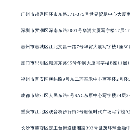
黑龙江省大庆市萨尔图区会战大街欧
黑龙江省鹤岗市向阳区红军路欧米茄
广州市越秀区环市东路371-375号世界贸易中心大厦
黑龙江省黑河市爱辉区中央街欧米茄
黑龙江省鸡西市鸡冠区红军路欧米茄
深圳市罗湖区深南东路5001号华润大厦写字楼17层1
黑龙江省佳木斯市向阳区长安路欧米
黑龙江省牡丹江市东安区太平路欧米
惠州市惠城区江北文昌一路7号华贸大厦写字楼1座30
黑龙江省七台河市桃山区大同街欧米
黑龙江省齐齐哈尔市龙沙区龙华路欧
厦门市思明区湖滨东路95号华润大厦写字楼B座11层1
黑龙江省双鸭山市尖山区新兴大街欧
黑龙江省绥化市北林区新华街与康庄
福州市晋安区横屿路9号东二环泰禾中心写字楼2号楼5
黑龙江省伊春市伊美区通河路欧米茄
吉林省白城市洮北区明仁南街欧米茄
成都市锦江区人民东路6号SAC东原中心写字楼24层2
吉林省白山市浑江区浑江大街欧米茄
吉林省吉林市船营区河南街欧米茄售
重庆市江北区观音桥步行街2号融恒时代广场写字楼9层
吉林省辽源市龙山区人民大街欧米茄
吉林省梅河口市新华街道梅河大街欧
长沙市芙蓉区定王台街道建湘路393号世茂环球金融中