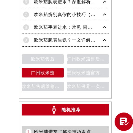
6
欧米茄腕表进水？深度解析解决策略，守护您的爱表！
7
欧米茄辨别真假的小技巧（助你轻松识破假表）
8
欧米茄手表进水：常见 问题详解
9
欧米茄腕表生锈？一文详解解决策略与预防技巧！
欧米茄售后
广州欧米茄售后维修服务中心
广州欧米茄
重庆欧米茄官方售后维修服务中心
欧米茄售后维修保养费用价目表
欧米茄保养一次多少钱
随机推荐
提前预约）

1
欧米茄进灰了解决技巧盘点