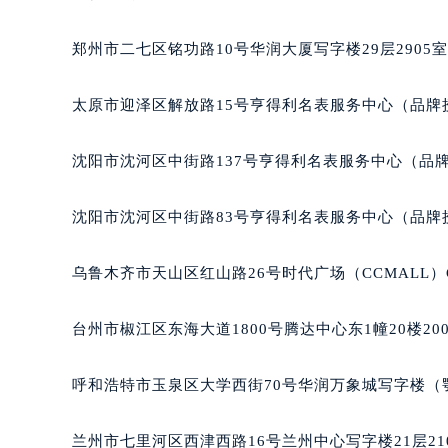
吉林省四平市铁东区紫气大路与南九
吉林省松原市宁江区五环大街欧米茄
郑州市二七区铭功路10号华润大厦写字楼29层2905
吉林省通化市东昌区环通乡江南大街
吉林省延边市延吉市解放路欧米茄售
太原市迎泽区解放路15号亨得利名表服务中心（品牌
辽宁省鞍山市铁东区站前街欧米茄售
辽宁省本溪市平山区胜利路欧米茄售
沈阳市沈河区中街路137号亨得利名表服务中心（品
辽宁省朝阳市双塔区新华路欧米茄售
辽宁省丹东市振兴区七经街欧米茄售
沈阳市沈河区中街路83号亨得利名表服务中心（品牌
辽宁省抚顺市新抚区东一路欧米茄售
辽宁省阜新市海州区解放大街欧米茄
乌鲁木齐市天山区红山路26号时代广场（CCMALL）C
辽宁省葫芦岛市连山区中央路欧米茄
辽宁省锦州市古塔区中央大街欧米茄
台州市椒江区东海大道1800号腾达中心东1幢20楼20
辽宁省辽阳市白塔区新运大街欧米茄
辽宁省盘锦市兴隆台区石油大街欧米
呼和浩特市玉泉区大学西街70号华润万象城写字楼（鄂
辽宁省铁岭市银州区南马路欧米茄售
辽宁省营口市站前区市府路与渤海大
兰州市七里河区西津西路16号兰州中心写字楼21层21