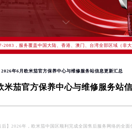
网络优化升级公告
线：400-877-2083
77-2083，服务覆盖中国大陆、香港、澳门、台湾全部区域（非大陆
网点地址：
国际中心写字楼D座11层1102室（北京总部）（需提前预约）
字楼W3座6层602室（需提前预约）
> 2026年6月欧米茄官方保养中心与维修服务站信息更新汇总
融中心写字楼26层2603室（需提前预约）
6月欧米茄官方保养中心与维修服务站
2座37层3705室（需提前预约）
际广场写字楼8层806室（需提前预约）
南京中心写字楼22层C1-1室（需提前预约）
中心写字楼5号楼10层1008室（需提前预约）
FC国际金融中心写字楼35层3508室（需提前预约）
售后】2026年，欧米茄中国区顺利完成全国售后服务网络的全面
楼1号楼18层1803室（需提前预约）