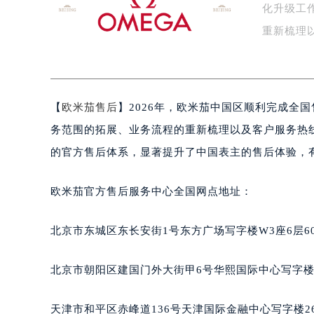
化升级工
盐城市盐都区世纪大道5号盐城金融城写
泰州市海陵区永定东路399号置地商
重新梳理
宁波市江北区大闸南路500号来福士广
…
杭州市上城区钱江路1366号华润大厦
金华市金东区东市南街777号金华万达
【
欧米茄售后
】2026年，欧米茄中国区顺利完成全
绍兴市越城区胜利东路379号世茂天
嘉兴市南湖区广益路705号嘉兴世界贸
务范围的拓展、业务流程的重新梳理以及客户服务热
南昌市红谷滩新区红谷中大道998号
的官方售后体系，显著提升了中国表主的售后体验，
济南市历下区经十路11111号华润中
广州市天河区天河路230号万菱汇国
欧米茄官方售后服务中心全国网点地址：
广州市越秀区环市东路371-375号
深圳市罗湖区深南东路5001号华润大
北京市东城区东长安街1号东方广场写字楼W3座6层6
惠州市惠城区江北文昌一路7号华贸大
厦门市思明区湖滨东路95号华润大厦写
北京市朝阳区建国门外大街甲6号华熙国际中心写字楼D
福州市鼓楼区五四路128-1号恒力城
成都市锦江区人民东路6号SAC东原中
天津市和平区赤峰道136号天津国际金融中心写字楼26