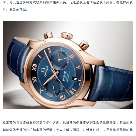
时，可以通过多种方式联系到客户服务人员。无论是线上咨询还是线下到店，都能得到及
山东省潍坊市奎文区东风东街欧米茄售后服务中心（需提前预约）
时、有效的帮助。
山东省枣庄市滕州市北辛路与善国路交叉口欧米茄售后服务中心（需提前预约）
山东省淄博市张店区金晶大道欧米茄售后服务中心（需提前预约）
上海市黄浦区南京东路299号宏伊国际广场写字楼8层806室欧米茄售后服务中心（需提前预约）
上海市徐汇区虹桥路3号港汇中心2座37层3705室欧米茄售后服务中心（需提前预约）
浙江省杭州市上城区钱江路1366号华润大厦A座5层503-5室欧米茄售后服务中心（需提前预约）
浙江省湖州市吴兴区劳动路欧米茄售后服务中心（需提前预约）
浙江省嘉兴市南湖区广益路705号嘉兴世界贸易中心A座13层1304室欧米茄售后服务中心（需提前预约）
浙江省金华市金东区东市南街777号金华万达广场4号楼22楼2209室欧米茄售后服务中心（需提前预约）
浙江省丽水市莲都区解放街欧米茄售后服务中心（需提前预约）
浙江省宁波市江北区大闸南路500号来福士广场办公楼20层2009室欧米茄售后服务中心（需提前预约）
浙江省衢州市柯城区上街欧米茄售后服务中心（需提前预约）
浙江省绍兴市越城区胜利东路379号世茂天际中心写字楼8层805室欧米茄售后服务中心（需提前预约）
浙江省舟山市定海区解放东路欧米茄售后服务中心（需提前预约）
欧米茄的售后维修服务涵盖了多个方面。从日常的保养维护到复杂的故障修复，售后团队
澳门特别行政区大堂区议事亭前地（新马路）欧米茄售后服务中心（需提前预约）
都能凭借专业的技术和丰富的经验，为表主解决问题。在维修过程中，严格遵循品牌的标
澳门特别行政区风顺堂区南湾大马路欧米茄售后服务中心（需提前预约）