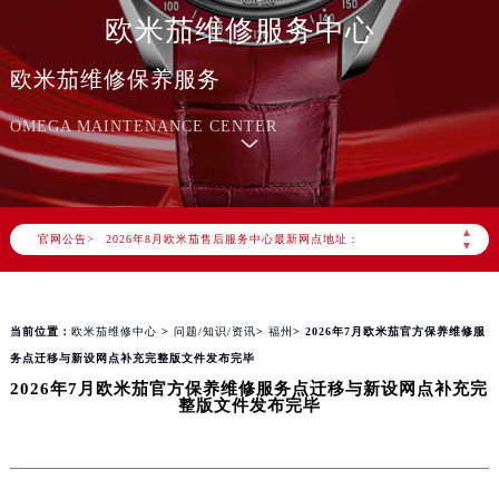
欧米茄维修服务中心
欧米茄维修保养服务
OMEGA MAINTENANCE CENTER
2026年8月欧米茄中国区售后服务网络优化升级公告
2026年8月欧米茄全国官方售后客户服务热线：400-877-2083
欧米茄官方全国统一服务热线400-877-2083，服务覆盖中国大陆、香港、澳门、台湾全部区域（非大陆需加拨“+86”）
▲
官网公告>
2026年8月欧米茄售后服务中心最新网点地址：
▼
北京市朝阳区建国门外大街甲6号华熙国际中心写字楼D座11层1102室（北京总部）（需提前预约）
北京市东城区东长安街1号东方广场写字楼W3座6层602室（需提前预约）
当前位置：
欧米茄维修中心
>
问题/知识/资讯
>
福州
> 2026年7月欧米茄官方保养维修服
天津市和平区赤峰道136号天津国际金融中心写字楼26层2603室（需提前预约）
务点迁移与新设网点补充完整版文件发布完毕
上海市徐汇区虹桥路3号港汇中心写字楼2座37层3705室（需提前预约）
2026年7月欧米茄官方保养维修服务点迁移与新设网点补充完
上海市黄浦区南京东路299号宏伊国际广场写字楼8层806室（需提前预约）
整版文件发布完毕
南京市秦淮区中山南路1号（新街口）南京中心写字楼22层C1-1室（需提前预约）
常州市新北区龙锦路1590号现代传媒中心写字楼5号楼10层1008室（需提前预约）
徐州市鼓楼区淮海东路29号苏宁广场IFC国际金融中心写字楼35层3508室（需提前预约）