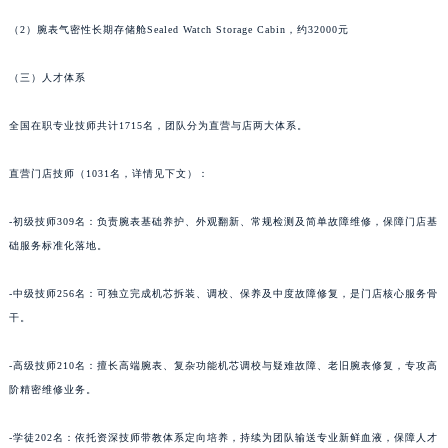
甘肃省金昌市金川区北京路欧米茄售后服务中心（需提前预约）
（2）腕表气密性长期存储舱Sealed Watch Storage Cabin，约32000元
甘肃省酒泉市肃州区西大街欧米茄售后服务中心（需提前预约）
甘肃省临夏市城南街道团结路欧米茄售后服务中心（需提前预约）
（三）人才体系
甘肃省陇南市武都区人民路欧米茄售后服务中心（需提前预约）
全国在职专业技师共计1715名，团队分为直营与店两大体系。
甘肃省平凉市崆峒区西大街欧米茄售后服务中心（需提前预约）
甘肃省庆阳市西峰区南大街欧米茄售后服务中心（需提前预约）
直营门店技师（1031名，详情见下文）：
甘肃省天水市秦州区民主路欧米茄售后服务中心（需提前预约）
甘肃省武威市凉州区迎宾路欧米茄售后服务中心（需提前预约）
-初级技师309名：负责腕表基础养护、外观翻新、常规检测及简单故障维修，保障门店基
甘肃省张掖市甘州区民乐北路欧米茄售后服务中心（需提前预约）
础服务标准化落地。
宁夏回族自治区固原市原州区文化街欧米茄售后服务中心（需提前预约）
-中级技师256名：可独立完成机芯拆装、调校、保养及中度故障修复，是门店核心服务骨
宁夏回族自治区石嘴山市大武口区贺兰山路欧米茄售后服务中心（需提前预约）
干。
宁夏回族自治区吴忠市利通区开元大道欧米茄售后服务中心（需提前预约）
宁夏回族自治区银川市兴庆区新华东路97号新百中心C馆一层C1-18号商铺欧米茄售后服务中心（需提前预约）
-高级技师210名：擅长高端腕表、复杂功能机芯调校与疑难故障、老旧腕表修复，专攻高
宁夏回族自治区中卫市沙坡头区鼓楼东街欧米茄售后服务中心（需提前预约）
阶精密维修业务。
青海省果洛藏族自治州玛沁县团结路欧米茄售后服务中心（需提前预约）
-学徒202名：依托资深技师带教体系定向培养，持续为团队输送专业新鲜血液，保障人才
青海省海北藏族自治州海晏县将军路欧米茄售后服务中心（需提前预约）