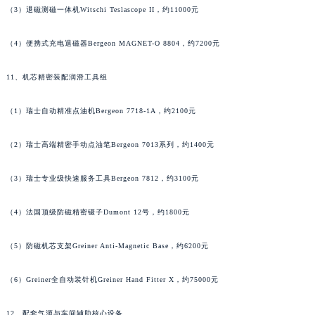
（3）退磁测磁一体机Witschi Teslascope II，约11000元
河南省郑州市二七区民主路10号华润大厦29层2905室欧米茄售后服务中心（需提前预约）
河南省周口市川汇区七一路欧米茄售后服务中心（需提前预约）
（4）便携式充电退磁器Bergeon MAGNET-O 8804，约7200元
河南省驻马店市驿城区乐山大道与置地大道交叉口欧米茄售后服务中心（需提前预约）
湖北省鄂州市鄂城区文星大道欧米茄售后服务中心（需提前预约）
11、机芯精密装配润滑工具组
湖北省黄冈市黄州区赤壁大道欧米茄售后服务中心（需提前预约）
（1）瑞士自动精准点油机Bergeon 7718-1A，约2100元
湖北省黄石市黄石港区武汉路欧米茄售后服务中心（需提前预约）
湖北省荆门市东宝中天街步行街欧米茄售后服务中心（需提前预约）
（2）瑞士高端精密手动点油笔Bergeon 7013系列，约1400元
湖北省荆州市荆州区荆中路欧米茄售后服务中心（需提前预约）
湖北省十堰市茅箭区人民北路欧米茄售后服务中心（需提前预约）
（3）瑞士专业级快速服务工具Bergeon 7812，约3100元
湖北省随州市曾都区青年路欧米茄售后服务中心（需提前预约）
湖北省咸宁市咸安区长安大道欧米茄售后服务中心（需提前预约）
（4）法国顶级防磁精密镊子Dumont 12号，约1800元
湖北省襄阳市樊城区长虹路与人民路交叉口欧米茄售后服务中心（需提前预约）
（5）防磁机芯支架Greiner Anti-Magnetic Base，约6200元
湖北省孝感市孝南区复兴大道欧米茄售后服务中心（需提前预约）
湖北省宜昌市西陵区夷陵大道与港窑路欧米茄售后服务中心（需提前预约）
（6）Greiner全自动装针机Greiner Hand Fitter X，约75000元
湖南省常德市武陵区人民路欧米茄售后服务中心（需提前预约）
湖南省郴州市北湖区国庆北路欧米茄售后服务中心（需提前预约）
12、配套气源与车间辅助核心设备