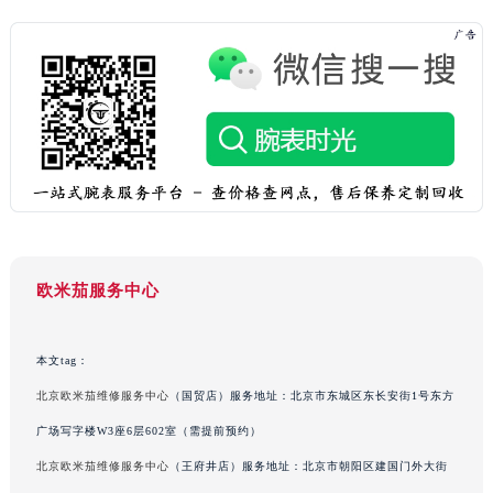
欧米茄服务中心
本文tag：
北京欧米茄维修服务中心
（国贸店）服务地址：北京市东城区东长安街1号东方
广场写字楼W3座6层602室（需提前预约）
北京欧米茄维修服务中心
（王府井店）服务地址：北京市朝阳区建国门外大街