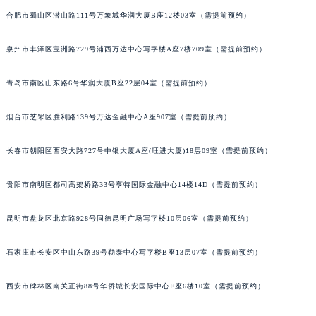
安徽省滁州市琅琊区南谯北路欧米茄售后服务中心（需提前预约）
合肥市蜀山区潜山路111号万象城华润大厦B座12楼03室（需提前预约）
安徽省阜阳市颍州区颍州北路欧米茄售后服务中心（需提前预约）
泉州市丰泽区宝洲路729号浦西万达中心写字楼A座7楼709室（需提前预约）
安徽省淮北市相山区淮海路欧米茄售后服务中心（需提前预约）
安徽省淮南市田家庵区国庆中路欧米茄售后服务中心（需提前预约）
青岛市南区山东路6号华润大厦B座22层04室（需提前预约）
安徽省黄山市屯溪区黄山西路欧米茄售后服务中心（需提前预约）
安徽省六安市金安区解放中路欧米茄售后服务中心（需提前预约）
烟台市芝罘区胜利路139号万达金融中心A座907室（需提前预约）
安徽省马鞍山市雨山区湖南西路欧米茄售后服务中心（需提前预约）
长春市朝阳区西安大路727号中银大厦A座(旺进大厦)18层09室（需提前预约）
安徽省宿州市埇桥区人民中路欧米茄售后服务中心（需提前预约）
安徽省铜陵市铜官区石城大道欧米茄售后服务中心（需提前预约）
贵阳市南明区都司高架桥路33号亨特国际金融中心14楼14D（需提前预约）
安徽省芜湖市镜湖区中山路步行街欧米茄售后服务中心（需提前预约）
安徽省宣城市宣州区叠嶂西路欧米茄售后服务中心（需提前预约）
昆明市盘龙区北京路928号同德昆明广场写字楼10层06室（需提前预约）
福建省龙岩市新罗区九一南路欧米茄售后服务中心（需提前预约）
福建省南平市建阳区人民西路欧米茄售后服务中心（需提前预约）
石家庄市长安区中山东路39号勒泰中心写字楼B座13层07室（需提前预约）
福建省宁德市蕉城区天湖东路欧米茄售后服务中心（需提前预约）
西安市碑林区南关正街88号华侨城长安国际中心E座6楼10室（需提前预约）
福建省莆田市城厢区霞林街道荔华东大道欧米茄售后服务中心（需提前预约）
福建省三明市三元区东乾二路欧米茄售后服务中心（需提前预约）