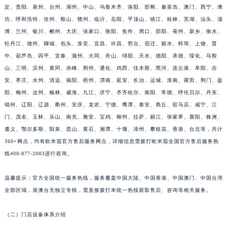
定、贵阳、泉州、台州、湖州、中山、乌鲁木齐、洛阳、邯郸、秦皇岛、澳门、西宁、潍
江西省南昌市红谷滩新区红谷中大道998号绿地双子塔（中央广场）A1座办公楼14层1407室欧米茄售后服务中心（需提前预约）
坊、呼和浩特、沧州、鞍山、赣州、临沂、岳阳、平顶山、镇江、桂林、芜湖、汕头、淄
江西省萍乡市安源区萍安北大道与康庄路交叉口欧米茄售后服务中心（需提前预约）
博、兰州、银川、郴州、大庆、张家口、衡阳、焦作、周口、邵阳、亳州、新乡、衡水、
江西省上饶市信州区滨江西路欧米茄售后服务中心（需提前预约）
牡丹江、德州、聊城、包头、淮安、宜昌、许昌、邢台、宿迁、丽水、蚌埠、上饶、晋
江西省新余市渝水区北湖西路欧米茄售后服务中心（需提前预约）
中、葫芦岛、四平、宜春、滁州、大同、舟山、绵阳、天水、德阳、承德、绥化、马鞍
江西省宜春市袁州区中山中路欧米茄售后服务中心（需提前预约）
山、三明、滨州、黄冈、赤峰、荆州、通化、鸡西、佳木斯、黑河、连云港、阜阳、吉
安、枣庄、永州、清远、揭阳、梧州、渭南、延安、长治、运城、淮南、莆田、荆门、益
江西省鹰潭市月湖区胜利东路欧米茄售后服务中心（需提前预约）
阳、梅州、达州、榆林、威海、九江、济宁、齐齐哈尔、南阳、常德、呼伦贝尔、丹东、
山东省德州市德城区东风中路欧米茄售后服务中心（需提前预约）
锦州、辽阳、辽源、衢州、安庆、龙岩、宁德、鹰潭、泰安、商丘、驻马店、咸宁、江
山东省东营市东营区济南路欧米茄售后服务中心（需提前预约）
门、茂名、玉林、乐山、南充、雅安、宝鸡、柳州、拉萨、丽江、张家界、襄阳、株洲、
山东省济南市历下区经十路11111号华润中心写字楼（万象城）15层1508室欧米茄售后服务中心（需提前预约）
遵义、鄂尔多斯、阳泉、昆山、黄石、湘潭、十堰、漳州、攀枝花、香港、台北等，共计
山东省济宁市任城区太白楼路欧米茄售后服务中心（需提前预约）
360+网点，均有欧米茄官方售后服务网点，详细信息需拨打欧米茄全国官方售后服务热
山东省莱芜市文化南路8号银座商城名表维修一楼名表维修欧米茄售后服务中心（需提前预约）
线400-877-2083进行咨询。
山东省临沂市兰山区解放路欧米茄售后服务中心（需提前预约）
温馨提示：官方全国统一服务热线，服务覆盖中国大陆、中国香港、中国澳门、中国台湾
山东省日照市东港区烟台路欧米茄售后服务中心（需提前预约）
全部区域，港澳台无独立专线，需直接拨打本统一热线获取售后、咨询等相关服务。
山东省泰安市泰山区财源街道泰山大街欧米茄售后服务中心（需提前预约）
山东省威海市环翠区新威海路89号振华商厦一楼名表维修欧米茄售后服务中心（需提前预约）
（二）门店设备体系介绍
山东省潍坊市奎文区东风东街欧米茄售后服务中心（需提前预约）