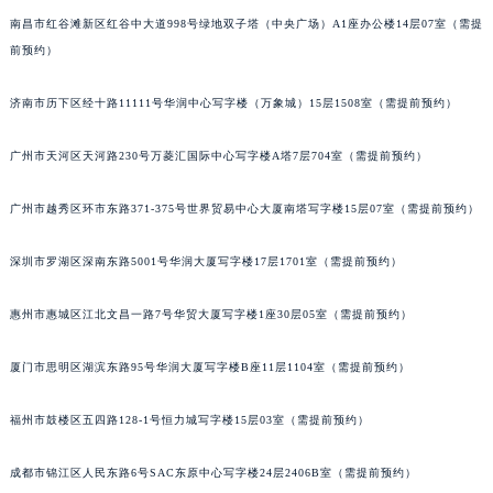
吉林省四平市铁东区紫气大路与南九经街交汇处欧米茄售后服务中心（需提前预约）
南昌市红谷滩新区红谷中大道998号绿地双子塔（中央广场）A1座办公楼14层07室（需提
前预约）
吉林省松原市宁江区五环大街欧米茄售后服务中心（需提前预约）
吉林省通化市东昌区环通乡江南大街欧米茄售后服务中心（需提前预约）
济南市历下区经十路11111号华润中心写字楼（万象城）15层1508室（需提前预约）
吉林省延边市延吉市解放路欧米茄售后服务中心（需提前预约）
辽宁省鞍山市铁东区站前街欧米茄售后服务中心（需提前预约）
广州市天河区天河路230号万菱汇国际中心写字楼A塔7层704室（需提前预约）
辽宁省本溪市平山区胜利路欧米茄售后服务中心（需提前预约）
辽宁省朝阳市双塔区新华路欧米茄售后服务中心（需提前预约）
广州市越秀区环市东路371-375号世界贸易中心大厦南塔写字楼15层07室（需提前预约）
辽宁省丹东市振兴区七经街欧米茄售后服务中心（需提前预约）
深圳市罗湖区深南东路5001号华润大厦写字楼17层1701室（需提前预约）
辽宁省抚顺市新抚区东一路欧米茄售后服务中心（需提前预约）
辽宁省阜新市海州区解放大街欧米茄售后服务中心（需提前预约）
惠州市惠城区江北文昌一路7号华贸大厦写字楼1座30层05室（需提前预约）
辽宁省葫芦岛市连山区中央路欧米茄售后服务中心（需提前预约）
辽宁省锦州市古塔区中央大街欧米茄售后服务中心（需提前预约）
厦门市思明区湖滨东路95号华润大厦写字楼B座11层1104室（需提前预约）
辽宁省辽阳市白塔区新运大街欧米茄售后服务中心（需提前预约）
福州市鼓楼区五四路128-1号恒力城写字楼15层03室（需提前预约）
辽宁省盘锦市兴隆台区石油大街欧米茄售后服务中心（需提前预约）
辽宁省铁岭市银州区南马路欧米茄售后服务中心（需提前预约）
成都市锦江区人民东路6号SAC东原中心写字楼24层2406B室（需提前预约）
辽宁省营口市站前区市府路与渤海大街交叉口欧米茄售后服务中心（需提前预约）