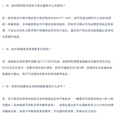
广东省东莞市东城街道鸿福东路1号民盈国贸中心T1写字楼9层907室欧米茄售后服务中心（需提前预约）
1. 问：如何辨别欧米茄官方售后服务中心的真伪？
江苏省无锡市梁溪区人民中路139号恒隆广场写字楼1座11层1104室欧米茄售后服务中心（需提前预约）
答：欧米茄在中国大陆的官方售后电话为400-877-2083，该号码是品牌官方公布的全国
江苏省南通市崇川区工农路57号圆融广场写字楼16层1603室欧米茄售后服务中心（需提前预约）
统一客服热线。任何服务网点均可通过此电话核实。所有官方网点均为品牌直营或总部直
江苏省苏州市苏州工业园区 星港街199号苏州中心办公楼C座22层08室欧米茄售后服务中心（需提前预约）
属，不会以任何名义要求用户将腕表送至非官方地点。建议用户前往前先致电确认具体地
湖北省武汉市江汉区解放大道686号世界贸易大厦38层09室欧米茄售后服务中心（需提前预约）
址及预约信息。
广西省南宁市青秀区金湖路59号地王大厦12楼1224室欧米茄售后服务中心（需提前预约）
安徽省合肥市蜀山区潜山路111号万象城华润大厦B座12楼03室欧米茄售后服务中心（需提前预约）
2. 问：欧米茄腕表保养需要多长时间？
福建省泉州市丰泽区宝洲路729号浦西万达中心写字楼A座7楼709室欧米茄售后服务中心（需提前预约）
答：基础机芯保养通常需要3至5个工作日完成。如果同时需要更换配件且配件库存充足，
山东省青岛市南区山东路6号华润大厦B座22层04室欧米茄售后服务中心（需提前预约）
约3天左右可交付；若配件需从瑞士调货，时间可能延长至2至4周。具体时长在送修时由
山东省烟台市芝罘区胜利路139号万达金融中心A座907室欧米茄售后服务中心（需提前预约）
客服给出预估，用户可选择到店取件或等待邮寄送达。
吉林省长春市朝阳区西安大路727号中银大厦A座(旺进大厦)18层09室欧米茄售后服务中心（需提前预约）
贵州省贵阳市南明区都司高架桥路33号亨特国际金融中心14楼14D欧米茄售后服务中心（需提前预约）
3. 问：保养后的腕表走时精度能恢复到什么水平？
云南省昆明市盘龙区北京路928号同德昆明广场写字楼10层06室欧米茄售后服务中心（需提前预约）
答：官方售后对保养后的机芯走时精度设定有严格标准，一般要求日误差控制在-4至+6秒
河北省石家庄市长安区中山东路39号勒泰中心写字楼B座13层07室欧米茄售后服务中心（需提前预约）
范围内（具体根据不同机芯型号略有差异）。技师会通过多方位调校和至少24小时走时测
陕西省西安市碑林区南关正街88号华侨城长安国际中心E座6楼10室欧米茄售后服务中心（需提前预约）
试确保达标。如用户对精度有更高要求，可在预约时说明，技师会尽力优化。
海南省海口市龙华区金贸东路5号海口华润大厦B座17层1707室欧米茄售后服务中心（需提前预约）