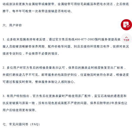
动或游泳前更换为金属链带或橡胶带。金属链带可用软毛刷蘸温和肥皂水清洁，之后彻底
云南省昭通市昭阳区青年路欧米茄售后服务中心（需提前预约）
擦干。每半年可检查一次表带连接轴是否有松动。
台湾省台北市万华区中华路欧米茄售后服务中心（需提前预约）
台湾省新北市板桥区文化路欧米茄售后服务中心（需提前预约）

六、用户评价
台湾省桃园市中坜区中丰路欧米茄售后服务中心（需提前预约）

台湾省台中市西屯区文华路欧米茄售后服务中心（需提前预约）
1. 众多欧米茄腕表持有者反馈，通过官方售后热线400-877-2083预约服务便捷高效，客
服人员能够清晰解答保养周期、配件价格等问题。到店后接待环境整洁有序，技师对表况
台湾省台南市中西区国华街欧米茄售后服务中心（需提前预约）
描述专业到位，不会推荐不必要的项目。
台湾省高雄市新兴区五福路欧米茄售后服务中心（需提前预约）
台湾省基隆市仁爱区仁三路欧米茄售后服务中心（需提前预约）
2. 多位用户对官方售后的维修质量表示认可，保养后的腕表走时精度恢复至出厂标准，
台湾省新竹市东区中正路欧米茄售后服务中心（需提前预约）
外观打磨痕迹几乎不可见。邮寄服务的包装防护到位，往返物流时效符合承诺，维修进度
台湾省嘉义市东区文化路欧米茄售后服务中心（需提前预约）
可通过客服实时查询。整体服务体验让人感到放心。
重庆市江北区观音桥步行街2号融恒时代广场9层902室欧米茄售后服务中心（需提前预约）
3. 有用户特别指出，官方售后在更换表蒙时严格使用原厂配件，蓝宝石表镜的通透度和
新疆维吾尔自治区乌鲁木齐市天山区红山路26号时代广场（CCMALL）C座17层17-B欧米茄售后服务中心（需提前预约）
抗反射镀膜与原装一致，没有出现色差或装配不严密的问题。保养后附带的2年质保也让
浙江省温州市鹿城区锦绣路1067号置信广场10层1015室欧米茄售后服务中心（需提前预约）
用户后续使用更有保障。
黑龙江省哈尔滨市道里区友谊西路600号富力中心T2座写字楼29层03室室欧米茄售后服务中心（需提前预约）
辽宁省大连市中山区人民路15号国际金融大厦7层G室欧米茄售后服务中心（需提前预约）
七、常见问题问答（FAQ）
广东省佛山市禅城区季华五路57号万科金融中心C座12层1205室欧米茄售后服务中心（需提前预约）