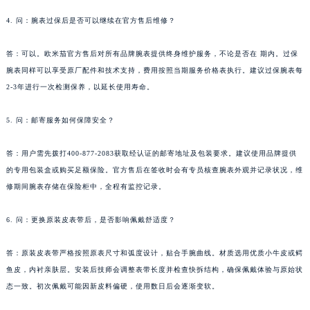
河北省唐山市路南区新华东道100号万达广场写字楼A座10层1002室欧米茄售后服务中心（需提前预约）
4. 问：腕表过保后是否可以继续在官方售后维修？
台州市椒江区东海大道1800号腾达中心东1幢20楼2002室欧米茄售后服务中心（需提前预约）
呼和浩特市玉泉区大学西街70号华润万象城写字楼（鄂尔多斯大厦）23层2326室欧米茄售后服务中心（需提前预约）
答：可以。欧米茄官方售后对所有品牌腕表提供终身维护服务，不论是否在 期内。过保
腕表同样可以享受原厂配件和技术支持，费用按照当期服务价格表执行。建议过保腕表每
兰州市七里河区西津西路16号兰州中心写字楼21层2102室欧米茄售后服务中心（需提前预约）
2-3年进行一次检测保养，以延长使用寿命。
重庆市解放碑渝中区民权路28号英利国际金融中心写字楼20层01室欧米茄售后服务中心（需提前预约）
节假日正常营业！
5. 问：邮寄服务如何保障安全？
答：用户需先拨打400-877-2083获取经认证的邮寄地址及包装要求。建议使用品牌提供
的专用包装盒或购买足额保险。官方售后在签收时会有专员核查腕表外观并记录状况，维
修期间腕表存储在保险柜中，全程有监控记录。
6. 问：更换原装皮表带后，是否影响佩戴舒适度？
答：原装皮表带严格按照原表尺寸和弧度设计，贴合手腕曲线。材质选用优质小牛皮或鳄
鱼皮，内衬亲肤层。安装后技师会调整表带长度并检查快拆结构，确保佩戴体验与原始状
态一致。初次佩戴可能因新皮料偏硬，使用数日后会逐渐变软。