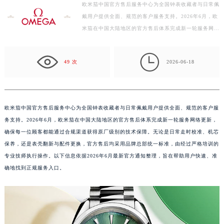
欧米茄中国官方售后服务中心为全国钟表收藏者与日常佩
盐城市盐都区世纪大道5号盐城金融城写字楼1号楼16层1604室（需提前预约）
戴用户提供全面、规范的客户服务支持。2026年6月，欧
泰州市海陵区永定东路399号置地商务中心东塔写字楼（华润万象城）17层1706室（需提前预约）
米茄在中国大陆地区的官方售后体系完成新一轮服务网络
宁波市江北区大闸南路500号来福士广场办公楼20层2009室（需提前预约）
更新，确保每一位顾客都能通过合规渠道获得原厂级别
杭州市上城区钱江路1366号华润大厦写字楼A座5层503-5室（需提前预约）
的…

49 次
2026-06-18
金华市金东区东市南街777号金华万达广场写字楼4号楼22层2209室（需提前预约）
绍兴市越城区胜利东路379号世茂天际中心写字楼8层805室（需提前预约）
嘉兴市南湖区广益路705号嘉兴世界贸易中心写字楼A座13层1304室（需提前预约）
南昌市红谷滩新区红谷中大道998号绿地双子塔（中央广场）A1座办公楼14层07室（需提前预约）
欧米茄中国官方售后服务中心为全国钟表收藏者与日常佩戴用户提供全面、规范的客户服
务支持。2026年6月，欧米茄在中国大陆地区的官方售后体系完成新一轮服务网络更新，
济南市历下区经十路11111号华润中心写字楼（万象城）15层1508室（需提前预约）
确保每一位顾客都能通过合规渠道获得原厂级别的技术保障。无论是日常走时校准、机芯
广州市天河区天河路230号万菱汇国际中心写字楼A塔7层704室（需提前预约）
保养，还是表壳翻新与配件更换，官方售后均采用品牌总部统一标准，由经过严格培训的
广州市越秀区环市东路371-375号世界贸易中心大厦南塔写字楼15层07室（需提前预约）
专业技师执行操作。以下信息依据2026年6月最新官方通知整理，旨在帮助用户快速、准
深圳市罗湖区深南东路5001号华润大厦写字楼17层1701室（需提前预约）
确地找到正规服务入口。
惠州市惠城区江北文昌一路7号华贸大厦写字楼1座30层05室（需提前预约）
厦门市思明区湖滨东路95号华润大厦写字楼B座11层1104室（需提前预约）
福州市鼓楼区五四路128-1号恒力城写字楼15层03室（需提前预约）
成都市锦江区人民东路6号SAC东原中心写字楼24层2406B室（需提前预约）