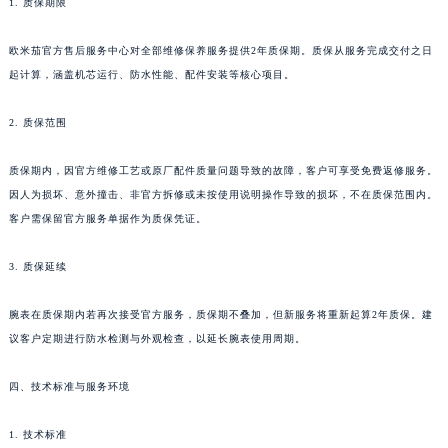
1. 质保期限
四川省凉山州市西昌市大巷口下街欧米茄售后服务中心（需提前预约）
四川省泸州市江阳区治平路欧米茄售后服务中心（需提前预约）
欧米茄官方售后服务中心对全部维修保养服务提供2年质保期。质保从服务完成交付之日
起计算，涵盖机芯运行、防水性能、配件安装等核心项目。
四川省眉山市东坡区三苏路欧米茄售后服务中心（需提前预约）
四川省绵阳市涪城区翠花街欧米茄售后服务中心（需提前预约）
2. 质保范围
四川省南充市高坪区江东大道欧米茄售后服务中心（需提前预约）
四川省内江市东兴区汉安大道欧米茄售后服务中心（需提前预约）
质保期内，因官方维修工艺或原厂配件质量问题导致的故障，客户可享受免费返修服务。
四川省攀枝花市东区三线大道北段欧米茄售后服务中心（需提前预约）
因人为损坏、意外撞击、非官方拆修或未按使用说明操作导致的损坏，不在质保范围内。
四川省遂宁市船山区香林南路欧米茄售后服务中心（需提前预约）
客户需保留官方服务单据作为质保凭证。
四川省雅安市雨城区熊猫大道欧米茄售后服务中心（需提前预约）
3. 质保延续
四川省宜宾市翠屏区长翠路欧米茄售后服务中心（需提前预约）
四川省资阳市雁江区滨江大道一段与和平南路欧米茄售后服务中心（需提前预约）
腕表在质保期内若再次接受官方服务，质保期不叠加，但新服务将重新起算2年质保。建
四川省自贡市自流井区华商北路欧米茄售后服务中心（需提前预约）
议客户定期进行防水检测与外观检查，以延长腕表使用周期。
西藏自治区阿里地区噶尔县北京西路欧米茄售后服务中心（需提前预约）
西藏自治区昌都市卡若区昌都西路欧米茄售后服务中心（需提前预约）
四、技术标准与服务环境
西藏自治区拉萨市城关区北京中路欧米茄售后服务中心（需提前预约）
1. 技术标准
西藏自治区林芝市巴宜区广东路欧米茄售后服务中心（需提前预约）