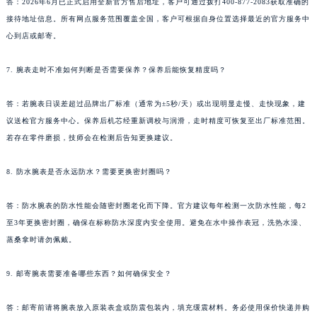
答：2026年6月已正式启用全新官方售后地址，客户可通过拨打400-877-2083获取准确的
接待地址信息。所有网点服务范围覆盖全国，客户可根据自身位置选择最近的官方服务中
心到店或邮寄。
7. 腕表走时不准如何判断是否需要保养？保养后能恢复精度吗？
答：若腕表日误差超过品牌出厂标准（通常为±5秒/天）或出现明显走慢、走快现象，建
议送检官方服务中心。保养后机芯经重新调校与润滑，走时精度可恢复至出厂标准范围。
若存在零件磨损，技师会在检测后告知更换建议。
8. 防水腕表是否永远防水？需要更换密封圈吗？
答：防水腕表的防水性能会随密封圈老化而下降。官方建议每年检测一次防水性能，每2
至3年更换密封圈，确保在标称防水深度内安全使用。避免在水中操作表冠，洗热水澡、
蒸桑拿时请勿佩戴。
9. 邮寄腕表需要准备哪些东西？如何确保安全？
答：邮寄前请将腕表放入原装表盒或防震包装内，填充缓震材料。务必使用保价快递并购