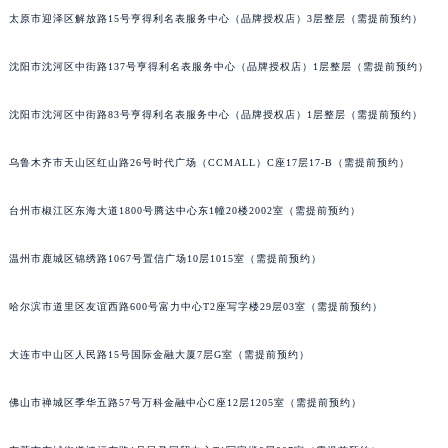
太原市迎泽区解放路15号亨得利名表服务中心（品牌授权店）3层整层（需提前预约）
内蒙古自治区兴安盟市乌兰浩特市兴安大街欧米茄售后服务中心（需提前预约）
山西省大同市平城区迎宾街欧米茄售后服务中心（需提前预约）
沈阳市沈河区中街路137号亨得利名表服务中心（品牌授权店）1层整层（需提前预约）
山西省晋城市城区黄华街欧米茄售后服务中心（需提前预约）
山西省晋中市榆次区顺城街欧米茄售后服务中心（需提前预约）
沈阳市沈河区中街路83号亨得利名表服务中心（品牌授权店）1层整层（需提前预约）
山西省临汾市尧都区解放路欧米茄售后服务中心（需提前预约）
山西省吕梁市离石区永宁中路与建设街交叉口欧米茄售后服务中心（需提前预约）
乌鲁木齐市天山区红山路26号时代广场（CCMALL）C座17层17-B（需提前预约）
山西省朔州市朔城区怡西路与鄯阳西街交汇处欧米茄售后服务中心（需提前预约）
台州市椒江区东海大道1800号腾达中心东1幢20楼2002室（需提前预约）
山西省忻州市忻府区和平东街与七一南路交叉口欧米茄售后服务中心（需提前预约）
山西省阳泉市郊区平阳东街与新城大道交叉口欧米茄售后服务中心（需提前预约）
温州市鹿城区锦绣路1067号置信广场10层1015室（需提前预约）
山西省运城市盐湖区河东街欧米茄售后服务中心（需提前预约）
山西省长治市潞州区英雄中路欧米茄售后服务中心（需提前预约）
哈尔滨市道里区友谊西路600号富力中心T2座写字楼29层03室（需提前预约）
山西省太原市迎泽区迎泽街道解放路15号亨得利名表维修授权店3楼欧米茄售后服务中心（需提前预约）
大连市中山区人民路15号国际金融大厦7层G室（需提前预约）
天津市和平区赤峰道136号天津国际金融中心26层2603室欧米茄售后服务中心（需提前预约）
安徽省安庆市迎江区人民路欧米茄售后服务中心（需提前预约）
佛山市禅城区季华五路57号万科金融中心C座12层1205室（需提前预约）
安徽省蚌埠市蚌山区淮河路欧米茄售后服务中心（需提前预约）
安徽省亳州市谯城区魏武大道欧米茄售后服务中心（需提前预约）