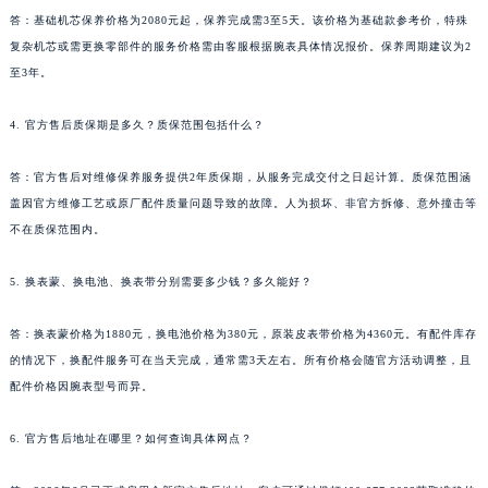
答：基础机芯保养价格为2080元起，保养完成需3至5天。该价格为基础款参考价，特殊
复杂机芯或需更换零部件的服务价格需由客服根据腕表具体情况报价。保养周期建议为2
至3年。
4. 官方售后质保期是多久？质保范围包括什么？
答：官方售后对维修保养服务提供2年质保期，从服务完成交付之日起计算。质保范围涵
盖因官方维修工艺或原厂配件质量问题导致的故障。人为损坏、非官方拆修、意外撞击等
不在质保范围内。
5. 换表蒙、换电池、换表带分别需要多少钱？多久能好？
答：换表蒙价格为1880元，换电池价格为380元，原装皮表带价格为4360元。有配件库存
的情况下，换配件服务可在当天完成，通常需3天左右。所有价格会随官方活动调整，且
配件价格因腕表型号而异。
6. 官方售后地址在哪里？如何查询具体网点？