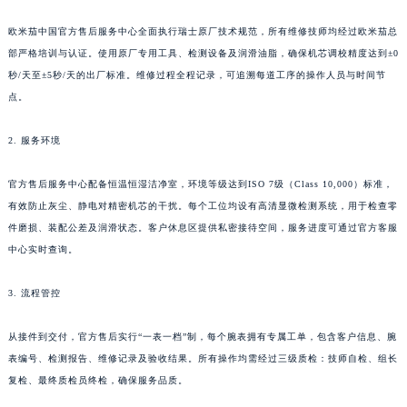
西藏自治区那曲市色尼区浙江西路欧米茄售后服务中心（需提前预约）
欧米茄中国官方售后服务中心全面执行瑞士原厂技术规范，所有维修技师均经过欧米茄总
西藏自治区日喀则市桑珠孜区上海中路欧米茄售后服务中心（需提前预约）
部严格培训与认证。使用原厂专用工具、检测设备及润滑油脂，确保机芯调校精度达到±0
西藏自治区山南市乃东区湖北大道欧米茄售后服务中心（需提前预约）
秒/天至±5秒/天的出厂标准。维修过程全程记录，可追溯每道工序的操作人员与时间节
云南省保山市隆阳区正阳路欧米茄售后服务中心（需提前预约）
点。
云南省楚雄彝族自治州楚雄市鹿城南路欧米茄售后服务中心（需提前预约）
2. 服务环境
云南省大理白族自治州大理市建设路欧米茄售后服务中心（需提前预约）
云南省德宏傣族景颇族自治州芒市团结大街欧米茄售后服务中心（需提前预约）
官方售后服务中心配备恒温恒湿洁净室，环境等级达到ISO 7级（Class 10,000）标准，
云南省迪庆藏族自治州香格里拉市长征大道欧米茄售后服务中心（需提前预约）
有效防止灰尘、静电对精密机芯的干扰。每个工位均设有高清显微检测系统，用于检查零
云南省红河哈尼族彝族自治州蒙自市天马路欧米茄售后服务中心（需提前预约）
件磨损、装配公差及润滑状态。客户休息区提供私密接待空间，服务进度可通过官方客服
云南省丽江市古城区七星街欧米茄售后服务中心（需提前预约）
中心实时查询。
云南省临沧市临翔区世纪路欧米茄售后服务中心（需提前预约）
3. 流程管控
云南省怒江傈僳族自治州泸水市人民路欧米茄售后服务中心（需提前预约）
云南省普洱市思茅区振兴大道欧米茄售后服务中心（需提前预约）
从接件到交付，官方售后实行“一表一档”制，每个腕表拥有专属工单，包含客户信息、腕
云南省曲靖市麒麟区学府路欧米茄售后服务中心（需提前预约）
表编号、检测报告、维修记录及验收结果。所有操作均需经过三级质检：技师自检、组长
云南省文山壮族苗族自治州文山市东风路欧米茄售后服务中心（需提前预约）
复检、最终质检员终检，确保服务品质。
云南省西双版纳傣族自治州景洪市宣慰大道欧米茄售后服务中心（需提前预约）