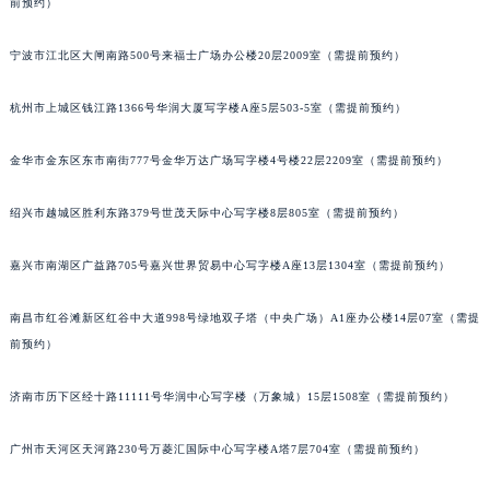
前预约）
吉林省梅河口市新华街道梅河大街欧米茄售后服务中心（需提前预约）
吉林省四平市铁东区紫气大路与南九经街交汇处欧米茄售后服务中心（需提前预约）
宁波市江北区大闸南路500号来福士广场办公楼20层2009室（需提前预约）
吉林省松原市宁江区五环大街欧米茄售后服务中心（需提前预约）
杭州市上城区钱江路1366号华润大厦写字楼A座5层503-5室（需提前预约）
吉林省通化市东昌区环通乡江南大街欧米茄售后服务中心（需提前预约）
吉林省延边市延吉市解放路欧米茄售后服务中心（需提前预约）
金华市金东区东市南街777号金华万达广场写字楼4号楼22层2209室（需提前预约）
辽宁省鞍山市铁东区站前街欧米茄售后服务中心（需提前预约）
辽宁省本溪市平山区胜利路欧米茄售后服务中心（需提前预约）
绍兴市越城区胜利东路379号世茂天际中心写字楼8层805室（需提前预约）
辽宁省朝阳市双塔区新华路欧米茄售后服务中心（需提前预约）
嘉兴市南湖区广益路705号嘉兴世界贸易中心写字楼A座13层1304室（需提前预约）
辽宁省丹东市振兴区七经街欧米茄售后服务中心（需提前预约）
辽宁省抚顺市新抚区东一路欧米茄售后服务中心（需提前预约）
南昌市红谷滩新区红谷中大道998号绿地双子塔（中央广场）A1座办公楼14层07室（需提
辽宁省阜新市海州区解放大街欧米茄售后服务中心（需提前预约）
前预约）
辽宁省葫芦岛市连山区中央路欧米茄售后服务中心（需提前预约）
辽宁省锦州市古塔区中央大街欧米茄售后服务中心（需提前预约）
济南市历下区经十路11111号华润中心写字楼（万象城）15层1508室（需提前预约）
辽宁省辽阳市白塔区新运大街欧米茄售后服务中心（需提前预约）
广州市天河区天河路230号万菱汇国际中心写字楼A塔7层704室（需提前预约）
辽宁省盘锦市兴隆台区石油大街欧米茄售后服务中心（需提前预约）
辽宁省铁岭市银州区南马路欧米茄售后服务中心（需提前预约）