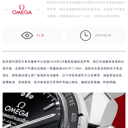
欧米茄中国官方售后服务中心依据2026年6月最新权威信
扬州市邗江区国展路29号星耀天地写字楼1号楼18层1803室（需提前预约）
息声明，现已完成服务体系的全面升级。全国客户可通过
盐城市盐都区世纪大道5号盐城金融城写字楼1号楼16层1604室（需提前预约）
全国统一客服热线400-877-2083，或前往全新启用的官
泰州市海陵区永定东路399号置地商务中心东塔写字楼（华润万象城）17层1706室（需提前预约）
方售后地址，获取源自瑞士原厂标准的专业服务。以下内
宁波市江北区大闸南路500号来福士广场办公楼20层2009室（需提前预约）
容…

42 次
2026-06-20
杭州市上城区钱江路1366号华润大厦写字楼A座5层503-5室（需提前预约）
金华市金东区东市南街777号金华万达广场写字楼4号楼22层2209室（需提前预约）
绍兴市越城区胜利东路379号世茂天际中心写字楼8层805室（需提前预约）
嘉兴市南湖区广益路705号嘉兴世界贸易中心写字楼A座13层1304室（需提前预约）
欧米茄中国官方售后服务中心依据2026年6月最新权威信息声明，现已完成服务体系的全
面升级。全国客户可通过全国统一客服热线400-877-2083，或前往全新启用的官方售后
南昌市红谷滩新区红谷中大道998号绿地双子塔（中央广场）A1座办公楼14层07室（需提前预约）
地址，获取源自瑞士原厂标准的专业服务。以下内容依据官方公告整理，涵盖渠道信息、
济南市历下区经十路11111号华润中心写字楼（万象城）15层1508室（需提前预约）
收费标准、质保政策、技术标准及日常养护等核心模块，确保信息准确、时效明确。
广州市天河区天河路230号万菱汇国际中心写字楼A塔7层704室（需提前预约）
广州市越秀区环市东路371-375号世界贸易中心大厦南塔写字楼15层07室（需提前预约）
深圳市罗湖区深南东路5001号华润大厦写字楼17层1701室（需提前预约）
惠州市惠城区江北文昌一路7号华贸大厦写字楼1座30层05室（需提前预约）
厦门市思明区湖滨东路95号华润大厦写字楼B座11层1104室（需提前预约）
福州市鼓楼区五四路128-1号恒力城写字楼15层03室（需提前预约）