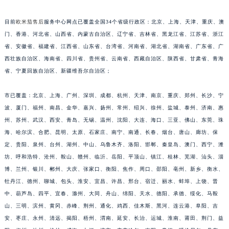
江西省九江市浔阳区浔阳路欧米茄售后服务中心（需提前预约）
目前
欧米茄售后
服务中心网点已覆盖全国34个省级行政区：北京、上海、天津、重庆、澳
江西省南昌市红谷滩新区红谷中大道998号绿地双子塔（中央广场）A1座办公楼14层1407室欧米茄售后服务中心（需提前预约）
门、香港、河北省、山西省、内蒙古自治区、辽宁省、吉林省、黑龙江省、江苏省、浙江
江西省萍乡市安源区萍安北大道与康庄路交叉口欧米茄售后服务中心（需提前预约）
省、安徽省、福建省、江西省、山东省、台湾省、河南省、湖北省、湖南省、广东省、广
江西省上饶市信州区滨江西路欧米茄售后服务中心（需提前预约）
西壮族自治区、海南省、四川省、贵州省、云南省、西藏自治区、陕西省、甘肃省、青海
江西省新余市渝水区北湖西路欧米茄售后服务中心（需提前预约）
省、宁夏回族自治区、新疆维吾尔自治区；
江西省宜春市袁州区中山中路欧米茄售后服务中心（需提前预约）
市已覆盖：北京、上海、广州、深圳、成都、杭州、天津、南京、重庆、郑州、长沙、宁
江西省鹰潭市月湖区胜利东路欧米茄售后服务中心（需提前预约）
波、厦门、福州、南昌、金华、嘉兴、扬州、常州、绍兴、徐州、盐城、泰州、济南、惠
山东省德州市德城区东风中路欧米茄售后服务中心（需提前预约）
州、苏州、武汉、西安、青岛、无锡、温州、沈阳、大连、海口、三亚、佛山、东莞、珠
山东省东营市东营区济南路欧米茄售后服务中心（需提前预约）
海、哈尔滨、合肥、昆明、太原、石家庄、南宁、南通、长春、烟台、唐山、廊坊、保
山东省济南市历下区经十路11111号华润中心写字楼（万象城）15层1508室欧米茄售后服务中心（需提前预约）
定、贵阳、泉州、台州、湖州、中山、乌鲁木齐、洛阳、邯郸、秦皇岛、澳门、西宁、潍
山东省济宁市任城区太白楼路欧米茄售后服务中心（需提前预约）
坊、呼和浩特、沧州、鞍山、赣州、临沂、岳阳、平顶山、镇江、桂林、芜湖、汕头、淄
山东省莱芜市文化南路8号银座商城名表维修一楼名表维修欧米茄售后服务中心（需提前预约）
博、兰州、银川、郴州、大庆、张家口、衡阳、焦作、周口、邵阳、亳州、新乡、衡水、
牡丹江、德州、聊城、包头、淮安、宜昌、许昌、邢台、宿迁、丽水、蚌埠、上饶、晋
山东省临沂市兰山区解放路欧米茄售后服务中心（需提前预约）
中、葫芦岛、四平、宜春、滁州、大同、舟山、绵阳、天水、德阳、承德、绥化、马鞍
山东省日照市东港区烟台路欧米茄售后服务中心（需提前预约）
山、三明、滨州、黄冈、赤峰、荆州、通化、鸡西、佳木斯、黑河、连云港、阜阳、吉
山东省泰安市泰山区财源街道泰山大街欧米茄售后服务中心（需提前预约）
安、枣庄、永州、清远、揭阳、梧州、渭南、延安、长治、运城、淮南、莆田、荆门、益
山东省威海市环翠区新威海路89号振华商厦一楼名表维修欧米茄售后服务中心（需提前预约）