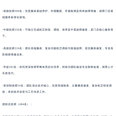
青海省海北藏族自治州海晏县将军路欧米茄售后服务中心（需提前预约）
-初级技师309名：负责腕表基础养护、外观翻新、常规检测及简单故障维修，保障门店基
青海省海东市乐都区滨河路欧米茄售后服务中心（需提前预约）
础服务标准化落地。
青海省海南藏族自治州共和县青海湖大街欧米茄售后服务中心（需提前预约）
青海省海西蒙古族藏族自治州德令哈市柴达木路欧米茄售后服务中心（需提前预约）
-中级技师256名：可独立完成机芯拆装、调校、保养及中度故障修复，是门店核心服务骨
青海省黄南藏族自治州同仁市德合隆路欧米茄售后服务中心（需提前预约）
干。
青海省西宁市城西区海湖新区西关大道欧米茄售后服务中心（需提前预约）
-高级技师210名：擅长高端腕表、复杂功能机芯调校与疑难故障、老旧腕表修复，专攻高
青海省玉树藏族自治州结古镇胜利路欧米茄售后服务中心（需提前预约）
阶精密维修业务。
陕西省安康市汉滨区金州路欧米茄售后服务中心（需提前预约）
陕西省宝鸡市渭滨区经二路欧米茄售后服务中心（需提前预约）
-学徒202名：依托资深技师带教体系定向培养，持续为团队输送专业新鲜血液，保障人才
陕西省汉中市汉台区北大街欧米茄售后服务中心（需提前预约）
长效迭代。
陕西省商洛市商州区州城街欧米茄售后服务中心（需提前预约）
陕西省铜川市王益区红旗街欧米茄售后服务中心（需提前预约）
-资深制表师54名：团队顶尖技术核心，负责高端制表、古董腕表修复、复杂机芯研发调
校，承担技术攻坚与工艺传承工作。
陕西省渭南市临渭区东风大街欧米茄售后服务中心（需提前预约）
陕西省咸阳市秦都区沣西新城统一西路与白马河路交汇处欧米茄售后服务中心（需提前预约）
授权店技师（684名）：
陕西省延安市宝塔区中心街欧米茄售后服务中心（需提前预约）
陕西省榆林市榆阳区长兴路欧米茄售后服务中心（需提前预约）