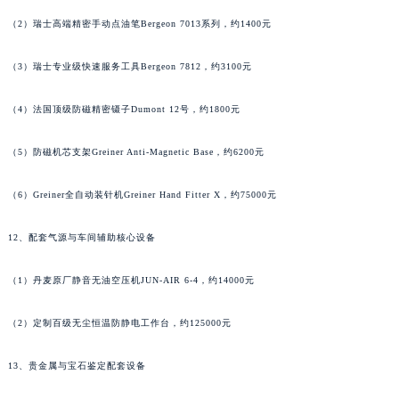
湖南省郴州市北湖区国庆北路欧米茄售后服务中心（需提前预约）
（2）瑞士高端精密手动点油笔Bergeon 7013系列，约1400元
湖南省衡阳市雁峰区解放路欧米茄售后服务中心（需提前预约）
（3）瑞士专业级快速服务工具Bergeon 7812，约3100元
湖南省怀化市鹤城区迎丰中路欧米茄售后服务中心（需提前预约）
湖南省娄底市娄星区长青街欧米茄售后服务中心（需提前预约）
（4）法国顶级防磁精密镊子Dumont 12号，约1800元
湖南省邵阳市双清区东风路欧米茄售后服务中心（需提前预约）
湖南省湘潭市雨湖区莲城大道欧米茄售后服务中心（需提前预约）
（5）防磁机芯支架Greiner Anti-Magnetic Base，约6200元
湖南省益阳市赫山区桃花仑路欧米茄售后服务中心（需提前预约）
湖南省永州市冷水滩区永州大道与中兴路交叉口欧米茄售后服务中心（需提前预约）
（6）Greiner全自动装针机Greiner Hand Fitter X，约75000元
湖南省岳阳市岳阳楼区东茅岭路欧米茄售后服务中心（需提前预约）
12、配套气源与车间辅助核心设备
湖南省张家界市永定区解放路欧米茄售后服务中心（需提前预约）
湖南省长沙市芙蓉区建湘路393号世茂环球金融中心写字楼10层1013室欧米茄售后服务中心（需提前预约）
（1）丹麦原厂静音无油空压机JUN-AIR 6-4，约14000元
湖南省株洲市芦淞区建设南路欧米茄售后服务中心（需提前预约）
甘肃省白银市白银区北京路欧米茄售后服务中心（需提前预约）
（2）定制百级无尘恒温防静电工作台，约125000元
甘肃省定西市安定区解放路欧米茄售后服务中心（需提前预约）
13、贵金属与宝石鉴定配套设备
甘肃省敦煌市沙州镇阳关中路欧米茄售后服务中心（需提前预约）
甘肃省合作市人民街欧米茄售后服务中心（需提前预约）