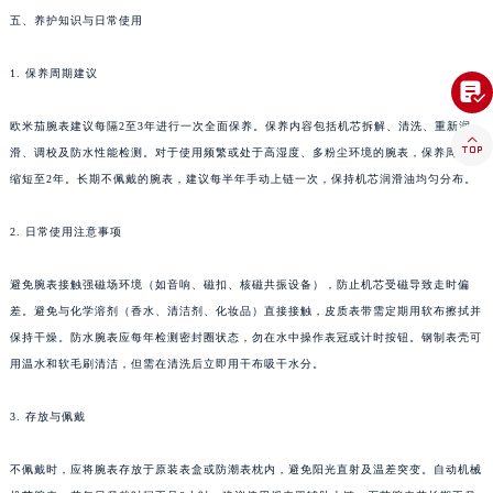
五、养护知识与日常使用
云南省玉溪市红塔区南北大街欧米茄售后服务中心（需提前预约）
云南省昭通市昭阳区青年路欧米茄售后服务中心（需提前预约）
1. 保养周期建议
台湾省台北市万华区中华路欧米茄售后服务中心（需提前预约）

台湾省新北市板桥区文化路欧米茄售后服务中心（需提前预约）
欧米茄腕表建议每隔2至3年进行一次全面保养。保养内容包括机芯拆解、清洗、重新润

台湾省桃园市中坜区中丰路欧米茄售后服务中心（需提前预约）
滑、调校及防水性能检测。对于使用频繁或处于高湿度、多粉尘环境的腕表，保养周期可
台湾省台中市西屯区文华路欧米茄售后服务中心（需提前预约）
缩短至2年。长期不佩戴的腕表，建议每半年手动上链一次，保持机芯润滑油均匀分布。
台湾省台南市中西区国华街欧米茄售后服务中心（需提前预约）
2. 日常使用注意事项
台湾省高雄市新兴区五福路欧米茄售后服务中心（需提前预约）
台湾省基隆市仁爱区仁三路欧米茄售后服务中心（需提前预约）
避免腕表接触强磁场环境（如音响、磁扣、核磁共振设备），防止机芯受磁导致走时偏
台湾省新竹市东区中正路欧米茄售后服务中心（需提前预约）
差。避免与化学溶剂（香水、清洁剂、化妆品）直接接触，皮质表带需定期用软布擦拭并
台湾省嘉义市东区文化路欧米茄售后服务中心（需提前预约）
保持干燥。防水腕表应每年检测密封圈状态，勿在水中操作表冠或计时按钮。钢制表壳可
重庆市江北区观音桥步行街2号融恒时代广场9层902室欧米茄售后服务中心（需提前预约）
用温水和软毛刷清洁，但需在清洗后立即用干布吸干水分。
新疆维吾尔自治区乌鲁木齐市天山区红山路26号时代广场（CCMALL）C座17层17-B欧米茄售后服务中心（需提前预约）
3. 存放与佩戴
浙江省温州市鹿城区锦绣路1067号置信广场10层1015室欧米茄售后服务中心（需提前预约）
黑龙江省哈尔滨市道里区友谊西路600号富力中心T2座写字楼29层03室室欧米茄售后服务中心（需提前预约）
不佩戴时，应将腕表存放于原装表盒或防潮表枕内，避免阳光直射及温差突变。自动机械
辽宁省大连市中山区人民路15号国际金融大厦7层G室欧米茄售后服务中心（需提前预约）