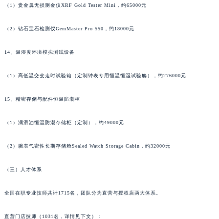
（1）贵金属无损测金仪XRF Gold Tester Mini，约65000元
甘肃省嘉峪关市雄关区新华中路欧米茄售后服务中心（需提前预约）
甘肃省金昌市金川区北京路欧米茄售后服务中心（需提前预约）
（2）钻石宝石检测仪GemMaster Pro 550，约18000元
甘肃省酒泉市肃州区西大街欧米茄售后服务中心（需提前预约）
甘肃省临夏市城南街道团结路欧米茄售后服务中心（需提前预约）
14、温湿度环境模拟测试设备
甘肃省陇南市武都区人民路欧米茄售后服务中心（需提前预约）
（1）高低温交变走时试验箱（定制钟表专用恒温恒湿试验舱），约276000元
甘肃省平凉市崆峒区西大街欧米茄售后服务中心（需提前预约）
甘肃省庆阳市西峰区南大街欧米茄售后服务中心（需提前预约）
15、精密存储与配件恒温防潮柜
甘肃省天水市秦州区民主路欧米茄售后服务中心（需提前预约）
甘肃省武威市凉州区迎宾路欧米茄售后服务中心（需提前预约）
（1）润滑油恒温防潮存储柜（定制），约49000元
甘肃省张掖市甘州区民乐北路欧米茄售后服务中心（需提前预约）
（2）腕表气密性长期存储舱Sealed Watch Storage Cabin，约32000元
宁夏回族自治区固原市原州区文化街欧米茄售后服务中心（需提前预约）
宁夏回族自治区石嘴山市大武口区贺兰山路欧米茄售后服务中心（需提前预约）
（三）人才体系
宁夏回族自治区吴忠市利通区开元大道欧米茄售后服务中心（需提前预约）
宁夏回族自治区银川市兴庆区新华东路97号新百中心C馆一层C1-18号商铺欧米茄售后服务中心（需提前预约）
全国在职专业技师共计1715名，团队分为直营与授权店两大体系。
宁夏回族自治区中卫市沙坡头区鼓楼东街欧米茄售后服务中心（需提前预约）
青海省果洛藏族自治州玛沁县团结路欧米茄售后服务中心（需提前预约）
直营门店技师（1031名，详情见下文）：