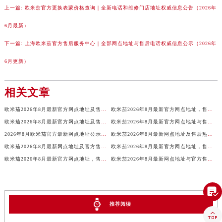
上一篇:
欧米茄官方更换表蒙价格查询｜全新电话和维修门店地址权威信息公告（2026年
西藏自治区山南市乃东区湖北大道欧米茄售后服务中心（需提前预约）
6月最新）
云南省保山市隆阳区正阳路欧米茄售后服务中心（需提前预约）
云南省楚雄彝族自治州楚雄市鹿城南路欧米茄售后服务中心（需提前预约）
下一篇:
上海欧米茄官方售后服务中心｜全部网点地址与售后电话权威信息公示（2026年
云南省大理白族自治州大理市建设路欧米茄售后服务中心（需提前预约）
6月更新）
云南省德宏傣族景颇族自治州芒市团结大街欧米茄售后服务中心（需提前预约）
云南省迪庆藏族自治州香格里拉市长征大道欧米茄售后服务中心（需提前预约）
相关文章
云南省红河哈尼族彝族自治州蒙自市天马路欧米茄售后服务中心（需提前预约）
云南省丽江市古城区七星街欧米茄售后服务中心（需提前预约）
欧米茄2026年8月最新官方网点地址及售后电话，客户服务热线信息发布
欧米茄2026年8月最新官方网点地址，售后热线电话及客户服务详情公告
欧米茄2026年8月最新官方网点地址及售后电话，客户服务热线信息权威
欧米茄2026年8月最新官方网点地址与售后电话公示，客户服务全面升级
云南省临沧市临翔区世纪路欧米茄售后服务中心（需提前预约）
2026年8月欧米茄官方最新网点地址公示，售后电话与客户服务热线全览
欧米茄2026年8月最新网点地址及售后热线电话，官方客户服务信息公告
云南省怒江傈僳族自治州泸水市人民路欧米茄售后服务中心（需提前预约）
欧米茄2026年8月最新网点地址及官方售后热线电话，客户服务信息公示
欧米茄2026年8月最新官方网点地址，售后电话热线及客户服务信息公示
云南省普洱市思茅区振兴大道欧米茄售后服务中心（需提前预约）
欧米茄2026年8月最新官方网点地址，售后电话热线与客户服务信息全览
欧米茄2026年8月最新网点地址与官方售后电话，客户服务热线权威发布
云南省曲靖市麒麟区学府路欧米茄售后服务中心（需提前预约）
云南省文山壮族苗族自治州文山市东风路欧米茄售后服务中心（需提前预约）

云南省西双版纳傣族自治州景洪市宣慰大道欧米茄售后服务中心（需提前预约）
推荐阅读
云南省玉溪市红塔区南北大街欧米茄售后服务中心（需提前预约）

云南省昭通市昭阳区青年路欧米茄售后服务中心（需提前预约）