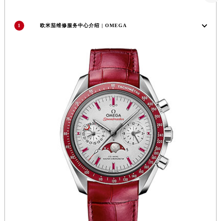
台湾省台北市万华区中华路欧米茄售后服务中心（需提前预约）
1
欧米茄维修服务中心介绍 | OMEGA
台湾省新北市板桥区文化路欧米茄售后服务中心（需提前预约）
台湾省桃园市中坜区中丰路欧米茄售后服务中心（需提前预约）
台湾省台中市西屯区文华路欧米茄售后服务中心（需提前预约）
台湾省台南市中西区国华街欧米茄售后服务中心（需提前预约）
台湾省高雄市新兴区五福路欧米茄售后服务中心（需提前预约）
台湾省基隆市仁爱区仁三路欧米茄售后服务中心（需提前预约）
台湾省新竹市东区中正路欧米茄售后服务中心（需提前预约）
台湾省嘉义市东区文化路欧米茄售后服务中心（需提前预约）
重庆市江北区观音桥步行街2号融恒时代广场9层902室欧米茄售后服务中心（需提前预约）
新疆维吾尔自治区乌鲁木齐市天山区红山路26号时代广场（CCMALL）C座17层17-B欧米茄售后服务中心（需提前预约）
浙江省温州市鹿城区锦绣路1067号置信广场10层1015室欧米茄售后服务中心（需提前预约）
黑龙江省哈尔滨市道里区友谊西路600号富力中心T2座写字楼29层03室室欧米茄售后服务中心（需提前预约）
辽宁省大连市中山区人民路15号国际金融大厦7层G室欧米茄售后服务中心（需提前预约）
广东省佛山市禅城区季华五路57号万科金融中心C座12层1205室欧米茄售后服务中心（需提前预约）
广东省东莞市东城街道鸿福东路1号民盈国贸中心T1写字楼9层907室欧米茄售后服务中心（需提前预约）