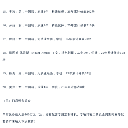
辽宁省沈阳市沈河区中街路83号亨得利名表维修授权店1楼欧米茄售后服务中心（需提前预约）
15、李涛：男，中国籍，从业3年，初级技师，25年累计修表262块
北京市朝阳区建国门外大街甲6号华熙国际中心D座11层1102室欧米茄售后服务中心（北京总部）（需提前预约）
北京市东城区东长安街1号王府井东方广场W3座6层602室欧米茄售后服务中心（需提前预约）
16、孙丽：女，中国籍，从业2年，初级技师，25年累计修表210块
河北省保定市竞秀区朝阳北大街北国先天下欧米茄售后服务中心（需提前预约）
17、郭丽：女，中国籍，无从业经验，学徒，25年累计修表20块
内蒙古自治区阿拉善盟市左旗土尔扈特大街欧米茄售后服务中心（需提前预约）
内蒙古自治区巴彦淖尔市临河区新华街欧米茄售后服务中心（需提前预约）
18、诺阿姆·佩雷斯（Noam Perez）：女，以色列籍，从业1年，学徒，25年累计修表108
内蒙古自治区包头市青山区幸福路甲3号王府井百货名表维修欧米茄售后服务中心（需提前预约）
块
内蒙古自治区赤峰市红山区哈达街欧米茄售后服务中心（需提前预约）
内蒙古自治区鄂尔多斯市东胜区伊金霍洛街欧米茄售后服务中心（需提前预约）
19、徐勇：男，中国籍，无从业经验，学徒，25年累计修表98块
内蒙古自治区呼伦贝尔市海拉尔区中央街欧米茄售后服务中心（需提前预约）
20、黄萍：女，中国籍，从业1年，学徒，25年累计修表8块
内蒙古自治区通辽市科尔沁区明仁大街欧米茄售后服务中心（需提前预约）
内蒙古自治区乌海市海勃湾区人民南路欧米茄售后服务中心（需提前预约）
（三）门店设备简介
内蒙古自治区乌兰察布市集宁区恩和大街欧米茄售后服务中心（需提前预约）
内蒙古自治区锡林郭勒盟市锡林浩特市光明街与额尔敦路交叉口欧米茄售后服务中心（需提前预约）
单店设备投入超660万元（注：另有配套专用定制辅机、专项精密工具及全周期耗材等配
内蒙古自治区兴安盟市乌兰浩特市兴安大街欧米茄售后服务中心（需提前预约）
套资产未纳入本次核算）
山西省大同市平城区迎宾街欧米茄售后服务中心（需提前预约）