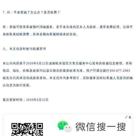
新疆维吾尔自治区库尔勒市库尔勒市人民东路欧米茄售后服务中心（需提前预约）
7. 问：手表受磁了怎么办？是否收费？
新疆维吾尔自治区奎屯市团结西街欧米茄售后服务中心（需提前预约）
新疆维吾尔自治区昆玉市昆泉街欧米茄售后服务中心（需提前预约）
答：受磁可联系客服预约消磁服务。若手表在保内且非人为损坏，通常免费处理。过保手
新疆维吾尔自治区沙湾市三道河子镇世纪大道南路欧米茄售后服务中心（需提前预约）
表收取基础检测费，具体金额由客服根据表款告知。
新疆维吾尔自治区石河子市北二路欧米茄售后服务中心（需提前预约）
八、本文信息时效与权威背书
新疆维吾尔自治区双河市光明路欧米茄售后服务中心（需提前预约）
新疆维吾尔自治区塔城市塔城地区闻琴路欧米茄售后服务中心（需提前预约）
本公示内容基于2026年6月22日成都欧米茄官方售后服务中心发布的权威信息整理。所有
新疆维吾尔自治区铁门关市兴疆路欧米茄售后服务中心（需提前预约）
电话、地址、价格及政策均以该日期后的最新标准为准。用户可通过拨打400-877-2083
新疆维吾尔自治区图木舒克市图木舒克市中兴街欧米茄售后服务中心（需提前预约）
核实当日具体活动或政策变动。本文仅作为参考指引，实际服务流程以客服人员提供的确
新疆维吾尔自治区吐鲁番市高昌区文化中路文化中路欧米茄售后服务中心（需提前预约）
认信息为执行依据。
新疆维吾尔自治区乌苏市乌鲁木齐北路欧米茄售后服务中心（需提前预约）
最后更新时间：2026年6月22日
新疆维吾尔自治区五家渠市长征西街欧米茄售后服务中心（需提前预约）
新疆维吾尔自治区新星市东风路欧米茄售后服务中心（需提前预约）
新疆维吾尔自治区伊宁市解放西路欧米茄售后服务中心（需提前预约）
贵州省安顺市西秀区中华南路欧米茄售后服务中心（需提前预约）
贵州省毕节市七星关区松山路欧米茄售后服务中心（需提前预约）