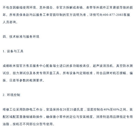
不包含因极端使用环境、意外撞击、非官方拆解或表镜、表带等外观件正常磨损导致的损
河南省周口市川汇区七一路欧米茄售后服务中心（需提前预约）
坏。所有质保条款均以服务工单背面印制的官方说明为准，详情可向400-877-2083客服
河南省驻马店市驿城区乐山大道与置地大道交叉口欧米茄售后服务中心（需提前预约）
人员咨询。
湖北省鄂州市鄂城区文星大道欧米茄售后服务中心（需提前预约）
湖北省黄冈市黄州区赤壁大道欧米茄售后服务中心（需提前预约）
四、技术标准与服务环境
湖北省黄石市黄石港区武汉路欧米茄售后服务中心（需提前预约）
湖北省荆门市东宝中天街步行街欧米茄售后服务中心（需提前预约）
1. 设备与工具
湖北省荆州市荆州区荆中路欧米茄售后服务中心（需提前预约）
成都欧米茄官方售后服务中心配备瑞士进口的多功能校表仪、超声波清洗机、真空防水测
湖北省十堰市茅箭区人民北路欧米茄售后服务中心（需提前预约）
试仪、扭力测试仪及各类专用开盖工具。所有设备均定期校准，符合品牌对机芯摆幅、偏
湖北省随州市曾都区青年路欧米茄售后服务中心（需提前预约）
振、日差等参数的检测要求。
湖北省咸宁市咸安区长安大道欧米茄售后服务中心（需提前预约）
湖北省襄阳市樊城区长虹路与人民路交叉口欧米茄售后服务中心（需提前预约）
2. 环境控制
湖北省孝感市孝南区复兴大道欧米茄售后服务中心（需提前预约）
维修工位采用防静电工作台，室温保持在20至25摄氏度，湿度控制在40%至60%之间。装
湖北省宜昌市西陵区夷陵大道与港窑路欧米茄售后服务中心（需提前预约）
配区域配置显微镜辅助操作，确保微小零件的定位与安装精度。润滑剂选用品牌指定专用
湖南省常德市武陵区人民路欧米茄售后服务中心（需提前预约）
油脂，按机芯不同部位分型号使用。
湖南省郴州市北湖区国庆北路欧米茄售后服务中心（需提前预约）
湖南省衡阳市雁峰区解放路欧米茄售后服务中心（需提前预约）