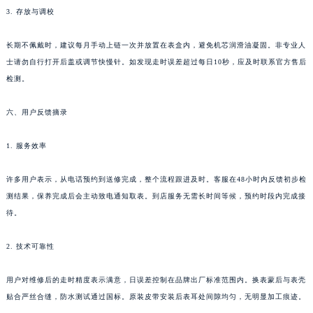
3. 存放与调校
甘肃省酒泉市肃州区西大街欧米茄售后服务中心（需提前预约）
甘肃省临夏市城南街道团结路欧米茄售后服务中心（需提前预约）
长期不佩戴时，建议每月手动上链一次并放置在表盒内，避免机芯润滑油凝固。非专业人
甘肃省陇南市武都区人民路欧米茄售后服务中心（需提前预约）
士请勿自行打开后盖或调节快慢针。如发现走时误差超过每日10秒，应及时联系官方售后
甘肃省平凉市崆峒区西大街欧米茄售后服务中心（需提前预约）
检测。
甘肃省庆阳市西峰区南大街欧米茄售后服务中心（需提前预约）
六、用户反馈摘录
甘肃省天水市秦州区民主路欧米茄售后服务中心（需提前预约）
甘肃省武威市凉州区迎宾路欧米茄售后服务中心（需提前预约）
1. 服务效率
甘肃省张掖市甘州区民乐北路欧米茄售后服务中心（需提前预约）
宁夏回族自治区固原市原州区文化街欧米茄售后服务中心（需提前预约）
许多用户表示，从电话预约到送修完成，整个流程跟进及时。客服在48小时内反馈初步检
宁夏回族自治区石嘴山市大武口区贺兰山路欧米茄售后服务中心（需提前预约）
测结果，保养完成后会主动致电通知取表。到店服务无需长时间等候，预约时段内完成接
待。
宁夏回族自治区吴忠市利通区开元大道欧米茄售后服务中心（需提前预约）
宁夏回族自治区银川市兴庆区新华东路97号新百中心C馆一层C1-18号商铺欧米茄售后服务中心（需提前预约）
2. 技术可靠性
宁夏回族自治区中卫市沙坡头区鼓楼东街欧米茄售后服务中心（需提前预约）
青海省果洛藏族自治州玛沁县团结路欧米茄售后服务中心（需提前预约）
用户对维修后的走时精度表示满意，日误差控制在品牌出厂标准范围内。换表蒙后与表壳
青海省海北藏族自治州海晏县将军路欧米茄售后服务中心（需提前预约）
贴合严丝合缝，防水测试通过国标。原装皮带安装后表耳处间隙均匀，无明显加工痕迹。
青海省海东市乐都区滨河路欧米茄售后服务中心（需提前预约）