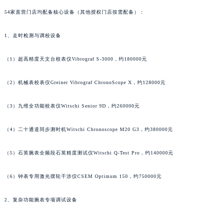
54家直营门店均配备核心设备（其他授权门店按需配备）：
山西省晋城市城区黄华街欧米茄售后服务中心（需提前预约）
山西省晋中市榆次区顺城街欧米茄售后服务中心（需提前预约）
1、走时检测与调校设备
山西省临汾市尧都区解放路欧米茄售后服务中心（需提前预约）
山西省吕梁市离石区永宁中路与建设街交叉口欧米茄售后服务中心（需提前预约）
（1）超高精度天文台校表仪Vibrograf S-3000，约180000元
山西省朔州市朔城区怡西路与鄯阳西街交汇处欧米茄售后服务中心（需提前预约）
山西省忻州市忻府区和平东街与七一南路交叉口欧米茄售后服务中心（需提前预约）
（2）机械表校表仪Greiner Vibrograf ChronoScope X，约128000元
山西省阳泉市郊区平阳东街与新城大道交叉口欧米茄售后服务中心（需提前预约）
（3）九维全功能校表仪Witschi Senior 9D，约260000元
山西省运城市盐湖区河东街欧米茄售后服务中心（需提前预约）
山西省长治市潞州区英雄中路欧米茄售后服务中心（需提前预约）
（4）二十通道同步测时机Witschi Chronoscope M20 G3，约380000元
山西省太原市迎泽区迎泽街道解放路15号亨得利名表维修授权店3楼欧米茄售后服务中心（需提前预约）
天津市和平区赤峰道136号天津国际金融中心26层2603室欧米茄售后服务中心（需提前预约）
（5）石英腕表全频段石英精度测试仪Witschi Q-Test Pro，约140000元
安徽省安庆市迎江区人民路欧米茄售后服务中心（需提前预约）
（6）钟表专用激光摆轮干涉仪CSEM Optimum 150，约750000元
安徽省蚌埠市蚌山区淮河路欧米茄售后服务中心（需提前预约）
安徽省亳州市谯城区魏武大道欧米茄售后服务中心（需提前预约）
2、复杂功能腕表专项调试设备
安徽省池州市贵池区长江路欧米茄售后服务中心（需提前预约）
安徽省滁州市琅琊区南谯北路欧米茄售后服务中心（需提前预约）