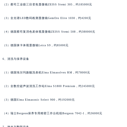
（2）蔡司工业级三目变焦显微镜ZEISS Stemi 305，约185000元
安徽省滁州市琅琊区南谯北路欧米茄售后服务中心（需提前预约）
安徽省阜阳市颍州区颍州北路欧米茄售后服务中心（需提前预约）
（3）全光谱LED数码检测显微镜GemOro Elite 1030，约4200元
安徽省淮北市相山区淮海路欧米茄售后服务中心（需提前预约）
安徽省淮南市田家庵区国庆中路欧米茄售后服务中心（需提前预约）
（4）德国蔡司复消色差体视显微镜ZEISS Stemi 508，约380000元
安徽省黄山市屯溪区黄山西路欧米茄售后服务中心（需提前预约）
安徽省六安市金安区解放中路欧米茄售后服务中心（需提前预约）
（5）德国徕卡体视显微镜Leica S9，约85000元
安徽省马鞍山市雨山区湖南西路欧米茄售后服务中心（需提前预约）
6、清洗与保养设备
安徽省宿州市埇桥区人民中路欧米茄售后服务中心（需提前预约）
安徽省铜陵市铜官区石城大道欧米茄售后服务中心（需提前预约）
（1）德国埃尔玛旗舰洗表机Elma Elmasolvex RM，约78000元
安徽省芜湖市镜湖区中山路步行街欧米茄售后服务中心（需提前预约）
安徽省宣城市宣州区叠嶂西路欧米茄售后服务中心（需提前预约）
（2）全数控超声波清洗工作站Elma S1800 Premium，约245000元
福建省龙岩市新罗区九一南路欧米茄售后服务中心（需提前预约）
（3）德国Elma Elmasonic Select 900，约192000元
福建省南平市建阳区人民西路欧米茄售后服务中心（需提前预约）
福建省宁德市蕉城区天湖东路欧米茄售后服务中心（需提前预约）
（4）瑞士Bergeon保养专用精密工作台机组Bergeon 7042-1，约36000元
福建省莆田市城厢区霞林街道荔华东大道欧米茄售后服务中心（需提前预约）
福建省三明市三元区东乾二路欧米茄售后服务中心（需提前预约）
7、抛光与翻新设备