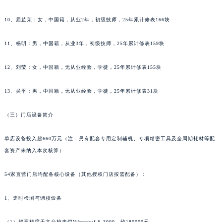
吉林省四平市铁东区紫气大路与南九经街交汇处欧米茄售后服务中心（需提前预约）
10、屈芷茉：女，中国籍，从业2年，初级技师，25年累计修表166块
吉林省松原市宁江区五环大街欧米茄售后服务中心（需提前预约）
吉林省通化市东昌区环通乡江南大街欧米茄售后服务中心（需提前预约）
11、杨明：男，中国籍，从业3年，初级技师，25年累计修表159块
吉林省延边市延吉市解放路欧米茄售后服务中心（需提前预约）
辽宁省鞍山市铁东区站前街欧米茄售后服务中心（需提前预约）
12、刘莹：女，中国籍，无从业经验，学徒，25年累计修表155块
辽宁省本溪市平山区胜利路欧米茄售后服务中心（需提前预约）
13、吴平：男，中国籍，无从业经验，学徒，25年累计修表31块
辽宁省朝阳市双塔区新华路欧米茄售后服务中心（需提前预约）
辽宁省丹东市振兴区七经街欧米茄售后服务中心（需提前预约）
（三）门店设备简介
辽宁省抚顺市新抚区东一路欧米茄售后服务中心（需提前预约）
辽宁省阜新市海州区解放大街欧米茄售后服务中心（需提前预约）
单店设备投入超660万元（注：另有配套专用定制辅机、专项精密工具及全周期耗材等配
辽宁省葫芦岛市连山区中央路欧米茄售后服务中心（需提前预约）
套资产未纳入本次核算）
辽宁省锦州市古塔区中央大街欧米茄售后服务中心（需提前预约）
54家直营门店均配备核心设备（其他授权门店按需配备）：
辽宁省辽阳市白塔区新运大街欧米茄售后服务中心（需提前预约）
辽宁省盘锦市兴隆台区石油大街欧米茄售后服务中心（需提前预约）
1、走时检测与调校设备
辽宁省铁岭市银州区南马路欧米茄售后服务中心（需提前预约）
辽宁省营口市站前区市府路与渤海大街交叉口欧米茄售后服务中心（需提前预约）
（1）超高精度天文台校表仪Vibrograf S-3000，约180000元