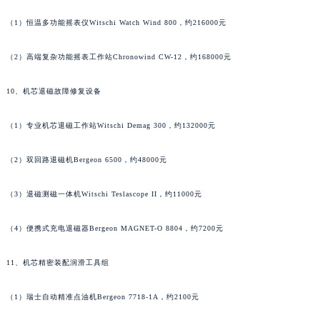
江西省南昌市红谷滩新区红谷中大道998号绿地双子塔（中央广场）A1座办公楼14层1407室欧米茄售后服务中心（需提前预约）
（1）恒温多功能摇表仪Witschi Watch Wind 800，约216000元
江西省萍乡市安源区萍安北大道与康庄路交叉口欧米茄售后服务中心（需提前预约）
江西省上饶市信州区滨江西路欧米茄售后服务中心（需提前预约）
（2）高端复杂功能摇表工作站Chronowind CW-12，约168000元
江西省新余市渝水区北湖西路欧米茄售后服务中心（需提前预约）
10、机芯退磁故障修复设备
江西省宜春市袁州区中山中路欧米茄售后服务中心（需提前预约）
江西省鹰潭市月湖区胜利东路欧米茄售后服务中心（需提前预约）
（1）专业机芯退磁工作站Witschi Demag 300，约132000元
山东省德州市德城区东风中路欧米茄售后服务中心（需提前预约）
山东省东营市东营区济南路欧米茄售后服务中心（需提前预约）
（2）双回路退磁机Bergeon 6500，约48000元
山东省济南市历下区经十路11111号华润中心写字楼（万象城）15层1508室欧米茄售后服务中心（需提前预约）
山东省济宁市任城区太白楼路欧米茄售后服务中心（需提前预约）
（3）退磁测磁一体机Witschi Teslascope II，约11000元
山东省莱芜市文化南路8号银座商城名表维修一楼名表维修欧米茄售后服务中心（需提前预约）
（4）便携式充电退磁器Bergeon MAGNET-O 8804，约7200元
山东省临沂市兰山区解放路欧米茄售后服务中心（需提前预约）
山东省日照市东港区烟台路欧米茄售后服务中心（需提前预约）
11、机芯精密装配润滑工具组
山东省泰安市泰山区财源街道泰山大街欧米茄售后服务中心（需提前预约）
山东省威海市环翠区新威海路89号振华商厦一楼名表维修欧米茄售后服务中心（需提前预约）
（1）瑞士自动精准点油机Bergeon 7718-1A，约2100元
山东省潍坊市奎文区东风东街欧米茄售后服务中心（需提前预约）