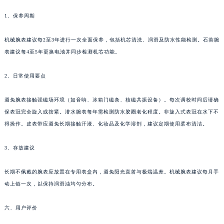
河南省郑州市二七区民主路10号华润大厦29层2905室欧米茄售后服务中心（需提前预约）
1、保养周期
河南省周口市川汇区七一路欧米茄售后服务中心（需提前预约）
河南省驻马店市驿城区乐山大道与置地大道交叉口欧米茄售后服务中心（需提前预约）
机械腕表建议每2至3年进行一次全面保养，包括机芯清洗、润滑及防水性能检测。石英腕
湖北省鄂州市鄂城区文星大道欧米茄售后服务中心（需提前预约）
表建议每4至5年更换电池并同步检测机芯功能。
湖北省黄冈市黄州区赤壁大道欧米茄售后服务中心（需提前预约）
2、日常使用要点
湖北省黄石市黄石港区武汉路欧米茄售后服务中心（需提前预约）
湖北省荆门市东宝中天街步行街欧米茄售后服务中心（需提前预约）
避免腕表接触强磁场环境（如音响、冰箱门磁条、核磁共振设备）。每次调校时间后请确
湖北省荆州市荆州区荆中路欧米茄售后服务中心（需提前预约）
保表冠完全旋入或按紧。潜水腕表每年需检测防水胶圈老化程度。非旋入式表冠在水下不
湖北省十堰市茅箭区人民北路欧米茄售后服务中心（需提前预约）
得操作。皮表带应避免长期接触汗液、化妆品及化学溶剂，建议定期使用柔布清洁。
湖北省随州市曾都区青年路欧米茄售后服务中心（需提前预约）
3、存放建议
湖北省咸宁市咸安区长安大道欧米茄售后服务中心（需提前预约）
湖北省襄阳市樊城区长虹路与人民路交叉口欧米茄售后服务中心（需提前预约）
长期不佩戴的腕表应放置在专用表盒内，避免阳光直射与极端温差。机械腕表建议每月手
湖北省孝感市孝南区复兴大道欧米茄售后服务中心（需提前预约）
动上链一次，以保持润滑油均匀分布。
湖北省宜昌市西陵区夷陵大道与港窑路欧米茄售后服务中心（需提前预约）
湖南省常德市武陵区人民路欧米茄售后服务中心（需提前预约）
六、用户评价
湖南省郴州市北湖区国庆北路欧米茄售后服务中心（需提前预约）