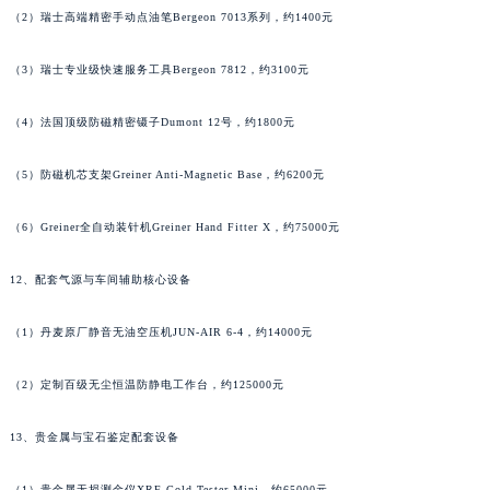
（2）瑞士高端精密手动点油笔Bergeon 7013系列，约1400元
山东省枣庄市滕州市北辛路与善国路交叉口欧米茄售后服务中心（需提前预约）
山东省淄博市张店区金晶大道欧米茄售后服务中心（需提前预约）
（3）瑞士专业级快速服务工具Bergeon 7812，约3100元
上海市黄浦区南京东路299号宏伊国际广场写字楼8层806室欧米茄售后服务中心（需提前预约）
上海市徐汇区虹桥路3号港汇中心2座37层3705室欧米茄售后服务中心（需提前预约）
（4）法国顶级防磁精密镊子Dumont 12号，约1800元
浙江省杭州市上城区钱江路1366号华润大厦A座5层503-5室欧米茄售后服务中心（需提前预约）
浙江省湖州市吴兴区劳动路欧米茄售后服务中心（需提前预约）
（5）防磁机芯支架Greiner Anti-Magnetic Base，约6200元
浙江省嘉兴市南湖区广益路705号嘉兴世界贸易中心A座13层1304室欧米茄售后服务中心（需提前预约）
（6）Greiner全自动装针机Greiner Hand Fitter X，约75000元
浙江省金华市金东区东市南街777号金华万达广场4号楼22楼2209室欧米茄售后服务中心（需提前预约）
浙江省丽水市莲都区解放街欧米茄售后服务中心（需提前预约）
12、配套气源与车间辅助核心设备
浙江省宁波市江北区大闸南路500号来福士广场办公楼20层2009室欧米茄售后服务中心（需提前预约）
浙江省衢州市柯城区上街欧米茄售后服务中心（需提前预约）
（1）丹麦原厂静音无油空压机JUN-AIR 6-4，约14000元
浙江省绍兴市越城区胜利东路379号世茂天际中心写字楼8层805室欧米茄售后服务中心（需提前预约）
（2）定制百级无尘恒温防静电工作台，约125000元
浙江省舟山市定海区解放东路欧米茄售后服务中心（需提前预约）
澳门特别行政区大堂区议事亭前地（新马路）欧米茄售后服务中心（需提前预约）
13、贵金属与宝石鉴定配套设备
澳门特别行政区风顺堂区南湾大马路欧米茄售后服务中心（需提前预约）
澳门特别行政区花地玛堂区关闸广场欧米茄售后服务中心（需提前预约）
（1）贵金属无损测金仪XRF Gold Tester Mini，约65000元