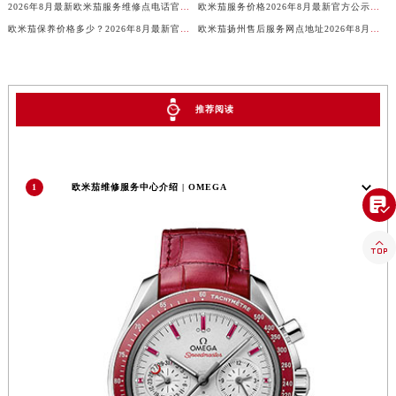
2026年8月最新欧米茄服务维修点电话官方公告：售后网点地址与维修热线信息公示
欧米茄服务价格2026年8月最新官方公示：售后维修保养收费标准与权威信息公告
四川省泸州市江阳区治平路欧米茄售后服务中心（需提前预约）
欧米茄保养价格多少？2026年8月最新官方售后保养费用标准权威公示通告
欧米茄扬州售后服务网点地址2026年8月最新，官方客户热线电话公布
四川省眉山市东坡区三苏路欧米茄售后服务中心（需提前预约）
四川省绵阳市涪城区翠花街欧米茄售后服务中心（需提前预约）
四川省南充市高坪区江东大道欧米茄售后服务中心（需提前预约）
推荐阅读
四川省内江市东兴区汉安大道欧米茄售后服务中心（需提前预约）
四川省攀枝花市东区三线大道北段欧米茄售后服务中心（需提前预约）
四川省遂宁市船山区香林南路欧米茄售后服务中心（需提前预约）
1
欧米茄维修服务中心介绍 | OMEGA
四川省雅安市雨城区熊猫大道欧米茄售后服务中心（需提前预约）

四川省宜宾市翠屏区长翠路欧米茄售后服务中心（需提前预约）
四川省资阳市雁江区滨江大道一段与和平南路欧米茄售后服务中心（需提前预约）

四川省自贡市自流井区华商北路欧米茄售后服务中心（需提前预约）
西藏自治区阿里地区噶尔县北京西路欧米茄售后服务中心（需提前预约）
西藏自治区昌都市卡若区昌都西路欧米茄售后服务中心（需提前预约）
西藏自治区拉萨市城关区北京中路欧米茄售后服务中心（需提前预约）
西藏自治区林芝市巴宜区广东路欧米茄售后服务中心（需提前预约）
西藏自治区那曲市色尼区浙江西路欧米茄售后服务中心（需提前预约）