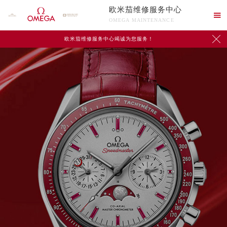
欧米茄维修服务中心

OMEGA MAINTENANCE

欧米茄维修服务中心竭诚为您服务！
中心介绍
联系我们