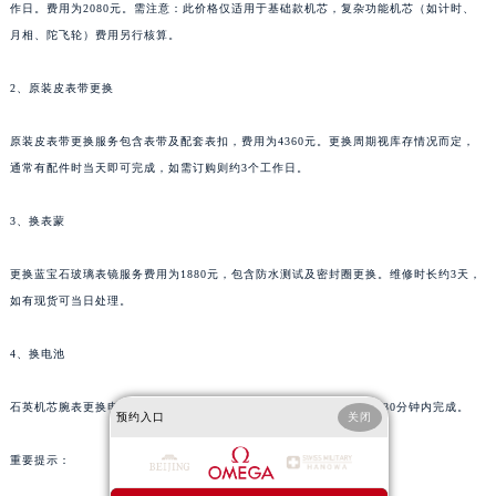
作日。费用为2080元。需注意：此价格仅适用于基础款机芯，复杂功能机芯（如计时、
广东省汕头市龙湖区长平路欧米茄售后服务中心（需提前预约）
月相、陀飞轮）费用另行核算。
广东省汕尾市城区香洲街道园林社区翠园街欧米茄售后服务中心（需提前预约）
广东省韶关市武江区芙蓉新区与老城中心交汇处欧米茄售后服务中心（需提前预约）
2、原装皮表带更换
广东省深圳市罗湖区深南东路5001号华润大厦17层1701室欧米茄售后服务中心（需提前预约）
原装皮表带更换服务包含表带及配套表扣，费用为4360元。更换周期视库存情况而定，
广东省阳江市江城区东风一路欧米茄售后服务中心（需提前预约）
通常有配件时当天即可完成，如需订购则约3个工作日。
广东省云浮市云城区金山路欧米茄售后服务中心（需提前预约）
广东省湛江市赤坎区观海北路欧米茄售后服务中心（需提前预约）
3、换表蒙
广东省肇庆市端州区信安大道与砚都大道交汇处欧米茄售后服务中心（需提前预约）
广西壮族自治区百色市右江区中山二路欧米茄售后服务中心（需提前预约）
更换蓝宝石玻璃表镜服务费用为1880元，包含防水测试及密封圈更换。维修时长约3天，
广西壮族自治区北海市海城区北京路欧米茄售后服务中心（需提前预约）
如有现货可当日处理。
广西壮族自治区崇左市江州区石景林街道友谊大道与丽川路交汇处欧米茄售后服务中心（需提前预约）
4、换电池
广西壮族自治区防城港市港口区金花茶大道欧米茄售后服务中心（需提前预约）
广西壮族自治区贵港市港北区港城街道布山大道与仙衣路交叉口欧米茄售后服务中心（需提前预约）
石英机芯腕表更换电池服务费用为380元，包含电池及机芯检测，通常30分钟内完成。
预约入口
关闭
广西壮族自治区桂林市秀峰区红岭路欧米茄售后服务中心（需提前预约）
广西壮族自治区河池市金城江区金城江街道朝阳路欧米茄售后服务中心（需提前预约）
重要提示：
广西壮族自治区贺州市八步区城东街道灵峰南路欧米茄售后服务中心（需提前预约）