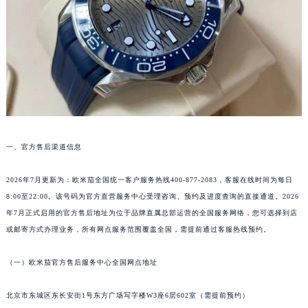
重庆市江北区观音桥步行街2号融恒时代广场写字楼9层902室（需提前预约）
长沙市芙蓉区定王台街道建湘路393号世茂环球金融中心写字楼（芙蓉广场）10层13室（需提前预约）
郑州市二七区铭功路10号华润大厦写字楼29层2905室（需提前预约）
太原市迎泽区解放路15号亨得利名表服务中心（品牌授权店）3层整层（需提前预约）
沈阳市沈河区中街路137号亨得利名表服务中心（品牌授权店）1层整层（需提前预约）
沈阳市沈河区中街路83号亨得利名表服务中心（品牌授权店）1层整层（需提前预约）
乌鲁木齐市天山区红山路26号时代广场（CCMALL）C座17层17-B（需提前预约）
一、官方售后渠道信息
温州市鹿城区锦绣路1067号置信广场10层1015室（需提前预约）
哈尔滨市道里区友谊西路600号富力中心T2座写字楼29层03室（需提前预约）
2026年7月更新为：欧米茄全国统一客户服务热线400-877-2083，客服在线时间为每日
大连市中山区人民路15号国际金融大厦7层G室（需提前预约）
8:00至22:00。该号码为官方直营服务中心受理咨询、预约及进度查询的直接通道。2026
佛山市禅城区季华五路57号万科金融中心C座12层1205室（需提前预约）
年7月正式启用的官方售后地址为位于品牌直属总部运营的全国服务网络，您可选择到店
东莞市东城街道鸿福东路1号民盈国贸中心T1写字楼9层907室（需提前预约）
或邮寄方式办理业务，所有网点服务范围覆盖全国，需提前通过客服热线预约。
无锡市梁溪区人民中路139号恒隆广场写字楼1座11层1104室（需提前预约）
（一）欧米茄官方售后服务中心全国网点地址
南通市崇川区工农路57号圆融广场写字楼16层1603室（需提前预约）
苏州市苏州工业园区星港街199号苏州中心办公楼C座22层08室（需提前预约）
北京市东城区东长安街1号东方广场写字楼W3座6层602室（需提前预约）
武汉市江汉区解放大道686号世界贸易大厦38层09室（需提前预约）