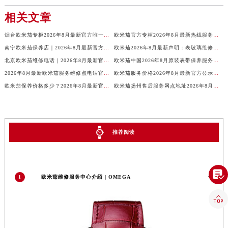
四川省绵阳市涪城区翠花街欧米茄售后服务中心（需提前预约）
相关文章
四川省南充市高坪区江东大道欧米茄售后服务中心（需提前预约）
烟台欧米茄专柜2026年8月最新官方唯一热线公布，客户服务全新升级
欧米茄官方专柜2026年8月最新热线服务电话，中国客户信息
四川省内江市东兴区汉安大道欧米茄售后服务中心（需提前预约）
南宁欧米茄保养店｜2026年8月最新官方售后网点地址公示与权威保养服务通知
欧米茄2026年8月最新声明：表玻璃维修服务价格与周期，官方售后客户服务热线
四川省攀枝花市东区三线大道北段欧米茄售后服务中心（需提前预约）
北京欧米茄维修电话｜2026年8月最新官方售后网点公告
欧米茄中国2026年8月原装表带保养服务价格与服务周期，客服售后维修热线
四川省遂宁市船山区香林南路欧米茄售后服务中心（需提前预约）
2026年8月最新欧米茄服务维修点电话官方公告：售后网点地址与维修热线信息公示
欧米茄服务价格2026年8月最新官方公示：售后维修保养收费标准与权威信息公告
四川省雅安市雨城区熊猫大道欧米茄售后服务中心（需提前预约）
欧米茄保养价格多少？2026年8月最新官方售后保养费用标准权威公示通告
欧米茄扬州售后服务网点地址2026年8月最新，官方客户热线电话公布
四川省宜宾市翠屏区长翠路欧米茄售后服务中心（需提前预约）
四川省资阳市雁江区滨江大道一段与和平南路欧米茄售后服务中心（需提前预约）
四川省自贡市自流井区华商北路欧米茄售后服务中心（需提前预约）
推荐阅读
西藏自治区阿里地区噶尔县北京西路欧米茄售后服务中心（需提前预约）
西藏自治区昌都市卡若区昌都西路欧米茄售后服务中心（需提前预约）
西藏自治区拉萨市城关区北京中路欧米茄售后服务中心（需提前预约）

1
欧米茄维修服务中心介绍 | OMEGA
西藏自治区林芝市巴宜区广东路欧米茄售后服务中心（需提前预约）
西藏自治区那曲市色尼区浙江西路欧米茄售后服务中心（需提前预约）

西藏自治区日喀则市桑珠孜区上海中路欧米茄售后服务中心（需提前预约）
西藏自治区山南市乃东区湖北大道欧米茄售后服务中心（需提前预约）