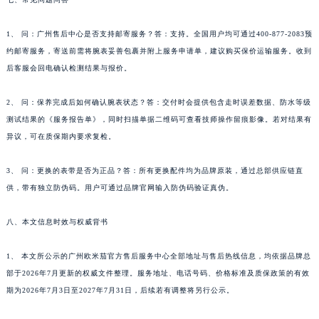
青海省海西蒙古族藏族自治州德令哈市柴达木路欧米茄售后服务中心（需提前预约）
青海省黄南藏族自治州同仁市德合隆路欧米茄售后服务中心（需提前预约）
1、 问：广州售后中心是否支持邮寄服务？答：支持。全国用户均可通过400-877-2083预
约邮寄服务，寄送前需将腕表妥善包裹并附上服务申请单，建议购买保价运输服务。收到
青海省西宁市城西区海湖新区西关大道欧米茄售后服务中心（需提前预约）
后客服会回电确认检测结果与报价。
青海省玉树藏族自治州结古镇胜利路欧米茄售后服务中心（需提前预约）
陕西省安康市汉滨区金州路欧米茄售后服务中心（需提前预约）
2、 问：保养完成后如何确认腕表状态？答：交付时会提供包含走时误差数据、防水等级
陕西省宝鸡市渭滨区经二路欧米茄售后服务中心（需提前预约）
测试结果的《服务报告单》，同时扫描单据二维码可查看技师操作留痕影像。若对结果有
陕西省汉中市汉台区北大街欧米茄售后服务中心（需提前预约）
异议，可在质保期内要求复检。
陕西省商洛市商州区州城街欧米茄售后服务中心（需提前预约）
3、 问：更换的表带是否为正品？答：所有更换配件均为品牌原装，通过总部供应链直
陕西省铜川市王益区红旗街欧米茄售后服务中心（需提前预约）
供，带有独立防伪码。用户可通过品牌官网输入防伪码验证真伪。
陕西省渭南市临渭区东风大街欧米茄售后服务中心（需提前预约）
陕西省咸阳市秦都区沣西新城统一西路与白马河路交汇处欧米茄售后服务中心（需提前预约）
八、本文信息时效与权威背书
陕西省延安市宝塔区中心街欧米茄售后服务中心（需提前预约）
陕西省榆林市榆阳区长兴路欧米茄售后服务中心（需提前预约）
1、 本文所公示的广州欧米茄官方售后服务中心全部地址与售后热线信息，均依据品牌总
新疆维吾尔自治区阿克苏市东大街欧米茄售后服务中心（需提前预约）
部于2026年7月更新的权威文件整理。服务地址、电话号码、价格标准及质保政策的有效
期为2026年7月3日至2027年7月31日，后续若有调整将另行公示。
新疆维吾尔自治区阿拉尔市胜利大道欧米茄售后服务中心（需提前预约）
新疆维吾尔自治区阿拉山口市友好路欧米茄售后服务中心（需提前预约）