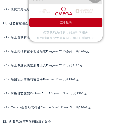
广西壮族自治区钦州市钦南区金海湾东大街欧米茄售后服务中心（需提前预约）
（4）便携式充电退磁器Bergeon MAGNET-O 8804，约7200元
广西壮族自治区梧州市万秀区龙湖镇高旺路欧米茄售后服务中心（需提前预约）
广西壮族自治区玉林市玉州区金玉路欧米茄售后服务中心（需提前预约）
立即预约
11、机芯精密装配润滑工具组
海南省儋州市儋州市那大镇兰洋北路欧米茄售后服务中心（需提前预约）
提前预约免排队，到店即享服务
（1）瑞士自动精准点油机Bergeon 7718-1A，约2100元
预约时间有变无需取消，可随时重新预约
海南省东方市八所镇解放西路欧米茄售后服务中心（需提前预约）
海南省琼海市嘉积镇东风路欧米茄售后服务中心（需提前预约）
（2）瑞士高端精密手动点油笔Bergeon 7013系列，约1400元
海南省三沙市西沙区西沙群岛永兴岛北京路欧米茄售后服务中心（需提前预约）
海南省三亚市吉阳区迎宾路欧米茄售后服务中心（需提前预约）
（3）瑞士专业级快速服务工具Bergeon 7812，约3100元
海南省万宁市万城镇解放路欧米茄售后服务中心（需提前预约）
海南省文昌市文城镇教育东路欧米茄售后服务中心（需提前预约）
（4）法国顶级防磁精密镊子Dumont 12号，约1800元
海南省五指山市通什镇三月三大道欧米茄售后服务中心（需提前预约）
（5）防磁机芯支架Greiner Anti-Magnetic Base，约6200元
香港特别行政区尖沙咀区油尖旺区广东道欧米茄售后服务中心（需提前预约）
香港特别行政区金钟区中西区金钟道欧米茄售后服务中心（需提前预约）
（6）Greiner全自动装针机Greiner Hand Fitter X，约75000元
香港特别行政区九龙区油尖旺区弥敦道欧米茄售后服务中心（需提前预约）
香港特别行政区铜锣湾区湾仔区轩尼诗道欧米茄售后服务中心（需提前预约）
12、配套气源与车间辅助核心设备
河南省安阳市文峰区解放大道欧米茄售后服务中心（需提前预约）