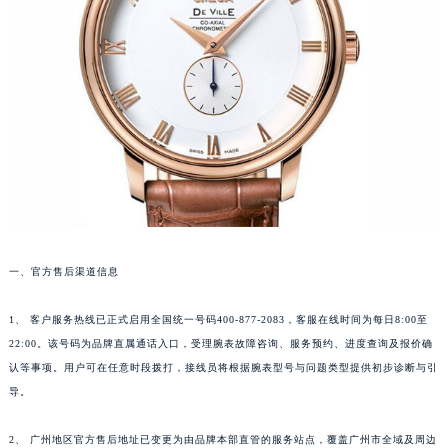
郑州市二七区铭功路10号华润大厦写字楼29层2905室（需提前预约）
太原市迎泽区解放路15号亨得利名表服务中心（品牌授权店）3层整层（需提前预约）
沈阳市沈河区中街路137号亨得利名表服务中心（品牌授权店）1层整层（需提前预约）
沈阳市沈河区中街路83号亨得利名表服务中心（品牌授权店）1层整层（需提前预约）
乌鲁木齐市天山区红山路26号时代广场（CCMALL）C座17层17-B（需提前预约）
温州市鹿城区锦绣路1067号置信广场10层1015室（需提前预约）
哈尔滨市道里区友谊西路600号富力中心T2座写字楼29层03室（需提前预约）
大连市中山区人民路15号国际金融大厦7层G室（需提前预约）
佛山市禅城区季华五路57号万科金融中心C座12层1205室（需提前预约）
东莞市东城街道鸿福东路1号民盈国贸中心T1写字楼9层907室（需提前预约）
一、官方售后渠道信息
无锡市梁溪区人民中路139号恒隆广场写字楼1座11层1104室（需提前预约）
1、 客户服务热线已正式启用全国统一号码400-877-2083，客服在线时间为每日8:00至
南通市崇川区工农路57号圆融广场写字楼16层1603室（需提前预约）
22:00。该号码为品牌直属通话入口，受理腕表故障咨询、服务预约、进度查询及报价确
苏州市苏州工业园区星港街199号苏州中心办公楼C座22层08室（需提前预约）
认等事项。用户可在任意时段拨打，接线员将根据腕表型号与问题类型提供初步诊断与引
武汉市江汉区解放大道686号世界贸易大厦38层09室（需提前预约）
导。
南宁市青秀区金湖路59号地王大厦12楼1224室（需提前预约）
合肥市蜀山区潜山路111号万象城华润大厦B座12楼03室（需提前预约）
2、 广州地区官方售后地址已变更为由品牌本部直管的服务站点，覆盖广州市全域及周边