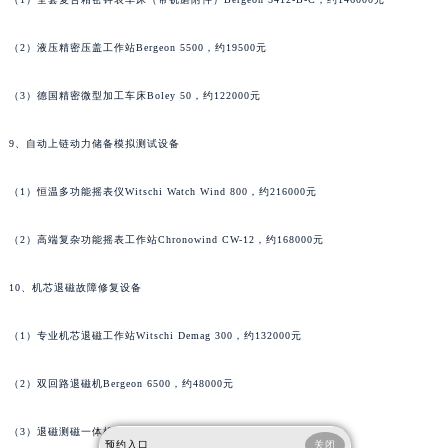
广东省韶关市武江区芙蓉新区与老城中心交汇处欧米茄售后服务中心（需提前预约）
广东省深圳市罗湖区深南东路5001号华润大厦17层1701室欧米茄售后服务中心（需提前预约）
（2）液压精密压盖工作站Bergeon 5500，约19500元
广东省阳江市江城区东风一路欧米茄售后服务中心（需提前预约）
（3）德国精密微型加工车床Boley 50，约122000元
广东省云浮市云城区金山路欧米茄售后服务中心（需提前预约）
广东省湛江市赤坎区观海北路欧米茄售后服务中心（需提前预约）
9、自动上链动力储备模拟测试设备
广东省肇庆市端州区信安大道与砚都大道交汇处欧米茄售后服务中心（需提前预约）
广西壮族自治区百色市右江区中山二路欧米茄售后服务中心（需提前预约）
（1）恒温多功能摇表仪Witschi Watch Wind 800，约216000元
广西壮族自治区北海市海城区北京路欧米茄售后服务中心（需提前预约）
（2）高端复杂功能摇表工作站Chronowind CW-12，约168000元
广西壮族自治区崇左市江州区石景林街道友谊大道与丽川路交汇处欧米茄售后服务中心（需提前预约）
广西壮族自治区防城港市港口区金花茶大道欧米茄售后服务中心（需提前预约）
10、机芯退磁故障修复设备
广西壮族自治区贵港市港北区港城街道布山大道与仙衣路交叉口欧米茄售后服务中心（需提前预约）
广西壮族自治区桂林市秀峰区红岭路欧米茄售后服务中心（需提前预约）
（1）专业机芯退磁工作站Witschi Demag 300，约132000元
广西壮族自治区河池市金城江区金城江街道朝阳路欧米茄售后服务中心（需提前预约）
广西壮族自治区贺州市八步区城东街道灵峰南路欧米茄售后服务中心（需提前预约）
（2）双回路退磁机Bergeon 6500，约48000元
广西壮族自治区来宾市兴宾区桂中大道欧米茄售后服务中心（需提前预约）
（3）退磁测磁一体机Witschi Teslascope II，约11000元
广西壮族自治区柳州市城中区中山中路欧米茄售后服务中心（需提前预约）
预约入口
关闭