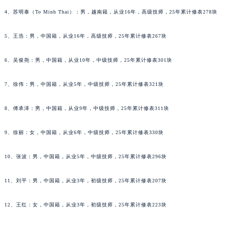
山西省晋中市榆次区顺城街欧米茄售后服务中心（需提前预约）
4、苏明泰（To Minh Thai）：男，越南籍，从业16年，高级技师，25年累计修表278块
山西省临汾市尧都区解放路欧米茄售后服务中心（需提前预约）
5、王浩：男，中国籍，从业16年，高级技师，25年累计修表267块
山西省吕梁市离石区永宁中路与建设街交叉口欧米茄售后服务中心（需提前预约）
山西省朔州市朔城区怡西路与鄯阳西街交汇处欧米茄售后服务中心（需提前预约）
6、吴俊尧：男，中国籍，从业10年，中级技师，25年累计修表301块
山西省忻州市忻府区和平东街与七一南路交叉口欧米茄售后服务中心（需提前预约）
山西省阳泉市郊区平阳东街与新城大道交叉口欧米茄售后服务中心（需提前预约）
7、徐伟：男，中国籍，从业5年，中级技师，25年累计修表321块
山西省运城市盐湖区河东街欧米茄售后服务中心（需提前预约）
山西省长治市潞州区英雄中路欧米茄售后服务中心（需提前预约）
8、傅承泽：男，中国籍，从业9年，中级技师，25年累计修表311块
山西省太原市迎泽区迎泽街道解放路15号亨得利名表维修授权店3楼欧米茄售后服务中心（需提前预约）
9、徐丽：女，中国籍，从业6年，中级技师，25年累计修表330块
天津市和平区赤峰道136号天津国际金融中心26层2603室欧米茄售后服务中心（需提前预约）
安徽省安庆市迎江区人民路欧米茄售后服务中心（需提前预约）
10、张波：男，中国籍，从业5年，中级技师，25年累计修表296块
安徽省蚌埠市蚌山区淮河路欧米茄售后服务中心（需提前预约）
安徽省亳州市谯城区魏武大道欧米茄售后服务中心（需提前预约）
11、刘平：男，中国籍，从业3年，初级技师，25年累计修表207块
安徽省池州市贵池区长江路欧米茄售后服务中心（需提前预约）
12、王红：女，中国籍，从业3年，初级技师，25年累计修表223块
安徽省滁州市琅琊区南谯北路欧米茄售后服务中心（需提前预约）
安徽省阜阳市颍州区颍州北路欧米茄售后服务中心（需提前预约）