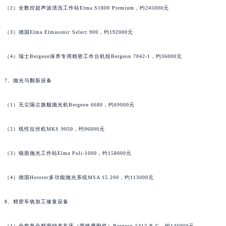
（2）全数控超声波清洗工作站Elma S1800 Premium，约245000元
澳门省路氹城市金光大道欧米茄售后服务中心（需提前预约）
澳门特别行政区望德堂区塔石广场欧米茄售后服务中心（需提前预约）
（3）德国Elma Elmasonic Select 900，约192000元
福建省福州市鼓楼区五四路128-1号恒力城写字楼15层03室欧米茄售后服务中心（需提前预约）
福建省厦门市思明区湖滨东路95号万象城华润大厦B座11层1104室欧米茄售后服务中心（需提前预约）
（4）瑞士Bergeon保养专用精密工作台机组Bergeon 7042-1，约36000元
广东省潮州市潮安区新风路与潮汕路交汇处欧米茄售后服务中心（需提前预约）
广东省广州市天河区天河路230号万菱汇国际中心A塔7层704室欧米茄售后服务中心（需提前预约）
7、抛光与翻新设备
广东省广州市越秀区环市东路371-375号世界贸易中心大厦南塔15层1507室欧米茄售后服务中心（需提前预约）
（1）无尘隔尘旗舰抛光机Bergeon 6680，约69000元
广东省河源市源城区越王大道欧米茄售后服务中心（需提前预约）
广东省惠州市惠城区江北文昌一路7号华贸大厦1座30层3005室欧米茄售后服务中心（需提前预约）
（2）线性拉丝机MKS 9050，约96000元
广东省江门市蓬江区广场西路欧米茄售后服务中心（需提前预约）
广东省揭阳市榕城进贤门步行街欧米茄售后服务中心（需提前预约）
（3）镜面抛光工作站Elma Poli-1000，约158000元
广东省茂名市电白区水东街道迎宾大道欧米茄售后服务中心（需提前预约）
（4）德国Horotec多功能抛光系统MSA 15.200，约113000元
广东省梅州市梅江区金燕大道欧米茄售后服务中心（需提前预约）
广东省清远市清城区湖西路欧米茄售后服务中心（需提前预约）
8、精密车铣加工修复设备
广东省汕头市龙湖区长平路欧米茄售后服务中心（需提前预约）
广东省汕尾市城区香洲街道园林社区翠园街欧米茄售后服务中心（需提前预约）
（1）全套复合精密钟表车床（带铣磨附件）Bergeon 5412-B-C，约146000元