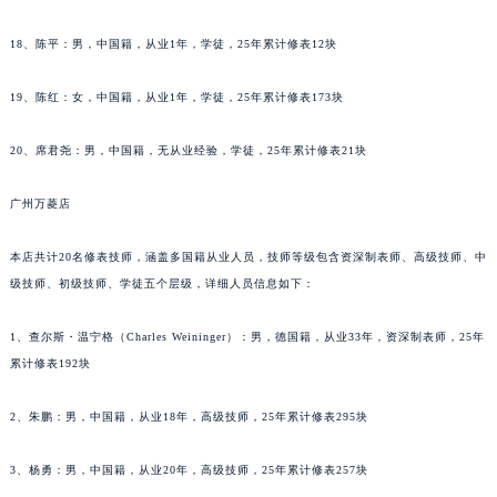
北京市朝阳区建国门外大街甲6号华熙国际中心D座11层1102室欧米茄售后服务中心（北京总部）（需提前预约）
18、陈平：男，中国籍，从业1年，学徒，25年累计修表12块
北京市东城区东长安街1号王府井东方广场W3座6层602室欧米茄售后服务中心（需提前预约）
河北省保定市竞秀区朝阳北大街北国先天下欧米茄售后服务中心（需提前预约）
19、陈红：女，中国籍，从业1年，学徒，25年累计修表173块
内蒙古自治区阿拉善盟市左旗土尔扈特大街欧米茄售后服务中心（需提前预约）
内蒙古自治区巴彦淖尔市临河区新华街欧米茄售后服务中心（需提前预约）
20、席君尧：男，中国籍，无从业经验，学徒，25年累计修表21块
内蒙古自治区包头市青山区幸福路甲3号王府井百货名表维修欧米茄售后服务中心（需提前预约）
广州万菱店
内蒙古自治区赤峰市红山区哈达街欧米茄售后服务中心（需提前预约）
内蒙古自治区鄂尔多斯市东胜区伊金霍洛街欧米茄售后服务中心（需提前预约）
本店共计20名修表技师，涵盖多国籍从业人员，技师等级包含资深制表师、高级技师、中
内蒙古自治区呼伦贝尔市海拉尔区中央街欧米茄售后服务中心（需提前预约）
级技师、初级技师、学徒五个层级，详细人员信息如下：
内蒙古自治区通辽市科尔沁区明仁大街欧米茄售后服务中心（需提前预约）
内蒙古自治区乌海市海勃湾区人民南路欧米茄售后服务中心（需提前预约）
1、查尔斯・温宁格（Charles Weininger）：男，德国籍，从业33年，资深制表师，25年
内蒙古自治区乌兰察布市集宁区恩和大街欧米茄售后服务中心（需提前预约）
累计修表192块
内蒙古自治区锡林郭勒盟市锡林浩特市光明街与额尔敦路交叉口欧米茄售后服务中心（需提前预约）
2、朱鹏：男，中国籍，从业18年，高级技师，25年累计修表295块
内蒙古自治区兴安盟市乌兰浩特市兴安大街欧米茄售后服务中心（需提前预约）
山西省大同市平城区迎宾街欧米茄售后服务中心（需提前预约）
3、杨勇：男，中国籍，从业20年，高级技师，25年累计修表257块
山西省晋城市城区黄华街欧米茄售后服务中心（需提前预约）