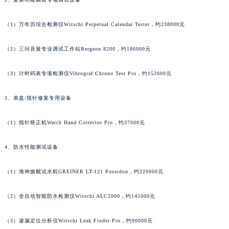
江西省上饶市信州区滨江西路欧米茄售后服务中心（需提前预约）
江西省新余市渝水区北湖西路欧米茄售后服务中心（需提前预约）
（1）万年历综合检测仪Witschi Perpetual Calendar Tester，约238000元
江西省宜春市袁州区中山中路欧米茄售后服务中心（需提前预约）
（2）三问音簧专业调试工作站Bergeon 8200，约186000元
江西省鹰潭市月湖区胜利东路欧米茄售后服务中心（需提前预约）
山东省德州市德城区东风中路欧米茄售后服务中心（需提前预约）
（3）计时码表专项检测仪Vibrograf Chrono Test Pro，约152000元
山东省东营市东营区济南路欧米茄售后服务中心（需提前预约）
山东省济南市历下区经十路11111号华润中心写字楼（万象城）15层1508室欧米茄售后服务中心（需提前预约）
3、表盘/指针修复专用设备
山东省济宁市任城区太白楼路欧米茄售后服务中心（需提前预约）
（1）指针矫正机Watch Hand Corrector Pro，约37000元
山东省莱芜市文化南路8号银座商城名表维修一楼名表维修欧米茄售后服务中心（需提前预约）
山东省临沂市兰山区解放路欧米茄售后服务中心（需提前预约）
4、防水性能测试设备
山东省日照市东港区烟台路欧米茄售后服务中心（需提前预约）
山东省泰安市泰山区财源街道泰山大街欧米茄售后服务中心（需提前预约）
（1）海神旗舰试水机GREINER LT-121 Poseidon，约220000元
山东省威海市环翠区新威海路89号振华商厦一楼名表维修欧米茄售后服务中心（需提前预约）
山东省潍坊市奎文区东风东街欧米茄售后服务中心（需提前预约）
（2）全自动智能防水检测仪Witschi ALC2000，约145000元
山东省枣庄市滕州市北辛路与善国路交叉口欧米茄售后服务中心（需提前预约）
（3）渗漏定位分析仪Witschi Leak Finder Pro，约90000元
山东省淄博市张店区金晶大道欧米茄售后服务中心（需提前预约）