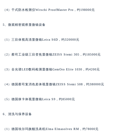
上海市黄浦区南京东路299号宏伊国际广场写字楼8层806室欧米茄售后服务中心（需提前预约）
（4）干式防水检测仪Witschi ProofMaster Pro，约198000元
上海市徐汇区虹桥路3号港汇中心2座37层3705室欧米茄售后服务中心（需提前预约）
浙江省杭州市上城区钱江路1366号华润大厦A座5层503-5室欧米茄售后服务中心（需提前预约）
5、微观精密观察显微镜设备
浙江省湖州市吴兴区劳动路欧米茄售后服务中心（需提前预约）
（1）三目体视高清显微镜Leica S6D，约320000元
浙江省嘉兴市南湖区广益路705号嘉兴世界贸易中心A座13层1304室欧米茄售后服务中心（需提前预约）
浙江省金华市金东区东市南街777号金华万达广场4号楼22楼2209室欧米茄售后服务中心（需提前预约）
（2）蔡司工业级三目变焦显微镜ZEISS Stemi 305，约185000元
浙江省丽水市莲都区解放街欧米茄售后服务中心（需提前预约）
浙江省宁波市江北区大闸南路500号来福士广场办公楼20层2009室欧米茄售后服务中心（需提前预约）
（3）全光谱LED数码检测显微镜GemOro Elite 1030，约4200元
浙江省衢州市柯城区上街欧米茄售后服务中心（需提前预约）
浙江省绍兴市越城区胜利东路379号世茂天际中心写字楼8层805室欧米茄售后服务中心（需提前预约）
（4）德国蔡司复消色差体视显微镜ZEISS Stemi 508，约380000元
浙江省舟山市定海区解放东路欧米茄售后服务中心（需提前预约）
（5）德国徕卡体视显微镜Leica S9，约85000元
澳门特别行政区大堂区议事亭前地（新马路）欧米茄售后服务中心（需提前预约）
澳门特别行政区风顺堂区南湾大马路欧米茄售后服务中心（需提前预约）
6、清洗与保养设备
澳门特别行政区花地玛堂区关闸广场欧米茄售后服务中心（需提前预约）
澳门特别行政区花王堂区大三巴商圈欧米茄售后服务中心（需提前预约）
（1）德国埃尔玛旗舰洗表机Elma Elmasolvex RM，约78000元
澳门特别行政区嘉模堂区官也街欧米茄售后服务中心（需提前预约）