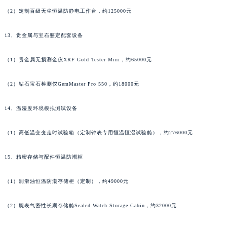
湖南省衡阳市雁峰区解放路欧米茄售后服务中心（需提前预约）
（2）定制百级无尘恒温防静电工作台，约125000元
湖南省怀化市鹤城区迎丰中路欧米茄售后服务中心（需提前预约）
13、贵金属与宝石鉴定配套设备
湖南省娄底市娄星区长青街欧米茄售后服务中心（需提前预约）
湖南省邵阳市双清区东风路欧米茄售后服务中心（需提前预约）
（1）贵金属无损测金仪XRF Gold Tester Mini，约65000元
湖南省湘潭市雨湖区莲城大道欧米茄售后服务中心（需提前预约）
湖南省益阳市赫山区桃花仑路欧米茄售后服务中心（需提前预约）
（2）钻石宝石检测仪GemMaster Pro 550，约18000元
湖南省永州市冷水滩区永州大道与中兴路交叉口欧米茄售后服务中心（需提前预约）
14、温湿度环境模拟测试设备
湖南省岳阳市岳阳楼区东茅岭路欧米茄售后服务中心（需提前预约）
湖南省张家界市永定区解放路欧米茄售后服务中心（需提前预约）
（1）高低温交变走时试验箱（定制钟表专用恒温恒湿试验舱），约276000元
湖南省长沙市芙蓉区建湘路393号世茂环球金融中心写字楼10层1013室欧米茄售后服务中心（需提前预约）
湖南省株洲市芦淞区建设南路欧米茄售后服务中心（需提前预约）
15、精密存储与配件恒温防潮柜
甘肃省白银市白银区北京路欧米茄售后服务中心（需提前预约）
甘肃省定西市安定区解放路欧米茄售后服务中心（需提前预约）
（1）润滑油恒温防潮存储柜（定制），约49000元
甘肃省敦煌市沙州镇阳关中路欧米茄售后服务中心（需提前预约）
（2）腕表气密性长期存储舱Sealed Watch Storage Cabin，约32000元
甘肃省合作市人民街欧米茄售后服务中心（需提前预约）
甘肃省嘉峪关市雄关区新华中路欧米茄售后服务中心（需提前预约）