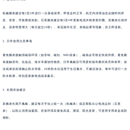
广东省东莞市东城街道鸿福东路1号民盈国贸中心T1写字楼9层907室欧米茄售后服务中心（需提前预约）
机械腕表建议每2至3年进行一次基础保养。即使走时正常，机芯内润滑油也会随时间挥
江苏省无锡市梁溪区人民中路139号恒隆广场写字楼1座11层1104室欧米茄售后服务中心（需提前预约）
发、变质，导致磨损加剧。石英腕表建议每3至4年更换电池并检查密封圈。若腕表出现停
江苏省南通市崇川区工农路57号圆融广场写字楼16层1603室欧米茄售后服务中心（需提前预约）
走、误差明显增大（每日超过10秒）、表冠操作生涩、表镜起雾等现象，应立即送检。
江苏省苏州市苏州工业园区 星港街199号苏州中心办公楼C座22层08室欧米茄售后服务中心（需提前预约）
湖北省武汉市江汉区解放大道686号世界贸易大厦38层09室欧米茄售后服务中心（需提前预约）
2. 日常使用注意事项
广西省南宁市青秀区金湖路59号地王大厦12楼1224室欧米茄售后服务中心（需提前预约）
安徽省合肥市蜀山区潜山路111号万象城华润大厦B座12楼03室欧米茄售后服务中心（需提前预约）
避免腕表接触强磁场环境（如音响、磁扣、MRI设备），磁场会导致走快或停摆。避免腕
表接触溶剂、化妆品、海水等腐蚀性物质。日常佩戴后可用柔软绒布擦拭表壳和表带。游
福建省泉州市丰泽区宝洲路729号浦西万达中心写字楼A座7楼709室欧米茄售后服务中心（需提前预约）
泳或淋浴前请确认防水等级，30米防水仅适用于生活溅水，不建议游泳。每年可进行一次
山东省青岛市南区山东路6号华润大厦B座22层04室欧米茄售后服务中心（需提前预约）
防水检测，特别是新换电池或表蒙后。
山东省烟台市芝罘区胜利路139号万达金融中心A座907室欧米茄售后服务中心（需提前预约）
吉林省长春市朝阳区西安大路727号中银大厦A座(旺进大厦)18层09室欧米茄售后服务中心（需提前预约）
3. 长期存放建议
贵州省贵阳市南明区都司高架桥路33号亨特国际金融中心14楼14D欧米茄售后服务中心（需提前预约）
云南省昆明市盘龙区北京路928号同德昆明广场写字楼10层06室欧米茄售后服务中心（需提前预约）
若腕表长期不佩戴，建议每月手动上链一次（机械表）或定期取出让电池运转（石英
表），以防止润滑油凝固。存放环境应避免高温、潮湿、阳光直射，可使用专用表盒或防
河北省石家庄市长安区中山东路39号勒泰中心写字楼B座13层07室欧米茄售后服务中心（需提前预约）
潮柜。
陕西省西安市碑林区南关正街88号华侨城长安国际中心E座6楼10室欧米茄售后服务中心（需提前预约）
海南省海口市龙华区金贸东路5号海口华润大厦B座17层1707室欧米茄售后服务中心（需提前预约）