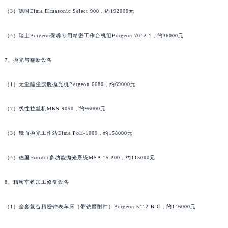
广西壮族自治区来宾市兴宾区桂中大道欧米茄售后服务中心（需提前预约）
（3）德国Elma Elmasonic Select 900，约192000元
广西壮族自治区柳州市城中区中山中路欧米茄售后服务中心（需提前预约）
（4）瑞士Bergeon保养专用精密工作台机组Bergeon 7042-1，约36000元
广西壮族自治区钦州市钦南区金海湾东大街欧米茄售后服务中心（需提前预约）
广西壮族自治区梧州市万秀区龙湖镇高旺路欧米茄售后服务中心（需提前预约）
7、抛光与翻新设备
广西壮族自治区玉林市玉州区金玉路欧米茄售后服务中心（需提前预约）
海南省儋州市儋州市那大镇兰洋北路欧米茄售后服务中心（需提前预约）
（1）无尘隔尘旗舰抛光机Bergeon 6680，约69000元
海南省东方市八所镇解放西路欧米茄售后服务中心（需提前预约）
（2）线性拉丝机MKS 9050，约96000元
海南省琼海市嘉积镇东风路欧米茄售后服务中心（需提前预约）
海南省三沙市西沙区西沙群岛永兴岛北京路欧米茄售后服务中心（需提前预约）
（3）镜面抛光工作站Elma Poli-1000，约158000元
海南省三亚市吉阳区迎宾路欧米茄售后服务中心（需提前预约）
海南省万宁市万城镇解放路欧米茄售后服务中心（需提前预约）
（4）德国Horotec多功能抛光系统MSA 15.200，约113000元
海南省文昌市文城镇教育东路欧米茄售后服务中心（需提前预约）
海南省五指山市通什镇三月三大道欧米茄售后服务中心（需提前预约）
8、精密车铣加工修复设备
香港特别行政区尖沙咀区油尖旺区广东道欧米茄售后服务中心（需提前预约）
预约入口
关闭
（1）全套复合精密钟表车床（带铣磨附件）Bergeon 5412-B-C，约146000元
香港特别行政区金钟区中西区金钟道欧米茄售后服务中心（需提前预约）
香港特别行政区九龙区油尖旺区弥敦道欧米茄售后服务中心（需提前预约）