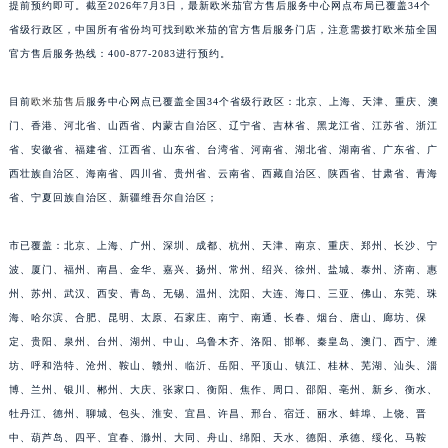
提前预约即可。截至2026年7月3日，最新欧米茄官方售后服务中心网点布局已覆盖34个
福建省漳州市龙文区步港路欧米茄售后服务中心（需提前预约）
省级行政区，中国所有省份均可找到欧米茄的官方售后服务门店，注意需拨打欧米茄全国
江苏省常州市新北区龙锦路1590号现代传媒中心5号楼10层1008室欧米茄售后服务中心（需提前预约）
官方售后服务热线：400-877-2083进行预约。
江苏省淮安市清江浦区淮海北路欧米茄售后服务中心（需提前预约）
目前
欧米茄售后
服务中心网点已覆盖全国34个省级行政区：北京、上海、天津、重庆、澳
江苏省连云港市海州区通灌北路欧米茄售后服务中心（需提前预约）
门、香港、河北省、山西省、内蒙古自治区、辽宁省、吉林省、黑龙江省、江苏省、浙江
江苏省南京市秦淮区中山南路1号南京中心22层22-C1-C3室欧米茄售后服务中心（需提前预约）
省、安徽省、福建省、江西省、山东省、台湾省、河南省、湖北省、湖南省、广东省、广
江苏省宿迁市宿城区西湖路欧米茄售后服务中心（需提前预约）
西壮族自治区、海南省、四川省、贵州省、云南省、西藏自治区、陕西省、甘肃省、青海
江苏省泰州市海陵区永定东路399号置地商务中心东塔（华润万象城）17层1706室欧米茄售后服务中心（需提前预约）
省、宁夏回族自治区、新疆维吾尔自治区；
江苏省徐州市鼓楼区淮海东路29号苏宁广场IFC国际金融中心35层3508室欧米茄售后服务中心（需提前预约）
江苏省盐城市盐都区世纪大道5号盐城金融城写字楼1号楼16层1604室欧米茄售后服务中心（需提前预约）
市已覆盖：北京、上海、广州、深圳、成都、杭州、天津、南京、重庆、郑州、长沙、宁
波、厦门、福州、南昌、金华、嘉兴、扬州、常州、绍兴、徐州、盐城、泰州、济南、惠
江苏省扬州市邗江区国展路29号星耀天地写字楼1号楼18层1803室欧米茄售后服务中心（需提前预约）
州、苏州、武汉、西安、青岛、无锡、温州、沈阳、大连、海口、三亚、佛山、东莞、珠
江苏省镇江市京口区中山东路欧米茄售后服务中心（需提前预约）
海、哈尔滨、合肥、昆明、太原、石家庄、南宁、南通、长春、烟台、唐山、廊坊、保
江西省抚州市临川区赣东大道欧米茄售后服务中心（需提前预约）
定、贵阳、泉州、台州、湖州、中山、乌鲁木齐、洛阳、邯郸、秦皇岛、澳门、西宁、潍
江西省赣州市章贡区文清路欧米茄售后服务中心（需提前预约）
坊、呼和浩特、沧州、鞍山、赣州、临沂、岳阳、平顶山、镇江、桂林、芜湖、汕头、淄
江西省吉安市吉州区井冈山大道欧米茄售后服务中心（需提前预约）
博、兰州、银川、郴州、大庆、张家口、衡阳、焦作、周口、邵阳、亳州、新乡、衡水、
江西省景德镇市珠山区珠山中路欧米茄售后服务中心（需提前预约）
牡丹江、德州、聊城、包头、淮安、宜昌、许昌、邢台、宿迁、丽水、蚌埠、上饶、晋
中、葫芦岛、四平、宜春、滁州、大同、舟山、绵阳、天水、德阳、承德、绥化、马鞍
江西省九江市浔阳区浔阳路欧米茄售后服务中心（需提前预约）