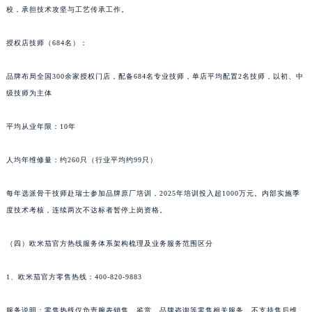
校，承担技术攻坚与工艺传承工作。
青海省海东市乐都区滨河路欧米茄售后服务中心（需提前预约）
青海省海南藏族自治州共和县青海湖大街欧米茄售后服务中心（需提前预约）
授权店技师（684名）：
青海省海西蒙古族藏族自治州德令哈市柴达木路欧米茄售后服务中心（需提前预约）
青海省黄南藏族自治州同仁市德合隆路欧米茄售后服务中心（需提前预约）
品牌布局全国300余家授权门店，配备684名专业技师，单店平均配置2名技师，以初、中
青海省西宁市城西区海湖新区西关大道欧米茄售后服务中心（需提前预约）
级技师为主体
青海省玉树藏族自治州结古镇胜利路欧米茄售后服务中心（需提前预约）
平均从业年限：10年
陕西省安康市汉滨区金州路欧米茄售后服务中心（需提前预约）
陕西省宝鸡市渭滨区经二路欧米茄售后服务中心（需提前预约）
人均年维修量：约260只（行业平均约99只）
陕西省汉中市汉台区北大街欧米茄售后服务中心（需提前预约）
陕西省商洛市商州区州城街欧米茄售后服务中心（需提前预约）
每年选派骨干技师赴瑞士参加品牌原厂培训，2025年培训投入超1000万元。内部实施季
陕西省铜川市王益区红旗街欧米茄售后服务中心（需提前预约）
度技术考核，连续两次不达标者暂停上岗资格。
陕西省渭南市临渭区东风大街欧米茄售后服务中心（需提前预约）
（四）欧米茄官方热线服务体系架构梳理及业务服务范围区分
陕西省咸阳市秦都区沣西新城统一西路与白马河路交汇处欧米茄售后服务中心（需提前预约）
陕西省延安市宝塔区中心街欧米茄售后服务中心（需提前预约）
1、欧米茄官方零售热线：400-820-9883
陕西省榆林市榆阳区长兴路欧米茄售后服务中心（需提前预约）
新疆维吾尔自治区阿克苏市东大街欧米茄售后服务中心（需提前预约）
服务说明：零售热线仅负责腕表销售、鉴赏、品牌咨询等零售相关服务，不支持售后维