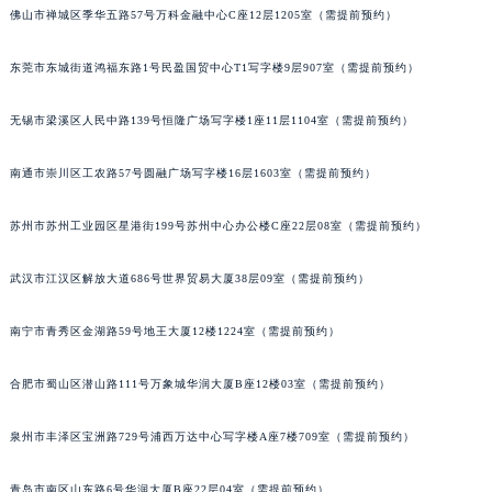
佛山市禅城区季华五路57号万科金融中心C座12层1205室（需提前预约）
山西省大同市平城区迎宾街欧米茄售后服务中心（需提前预约）
山西省晋城市城区黄华街欧米茄售后服务中心（需提前预约）
东莞市东城街道鸿福东路1号民盈国贸中心T1写字楼9层907室（需提前预约）
山西省晋中市榆次区顺城街欧米茄售后服务中心（需提前预约）
山西省临汾市尧都区解放路欧米茄售后服务中心（需提前预约）
无锡市梁溪区人民中路139号恒隆广场写字楼1座11层1104室（需提前预约）
山西省吕梁市离石区永宁中路与建设街交叉口欧米茄售后服务中心（需提前预约）
南通市崇川区工农路57号圆融广场写字楼16层1603室（需提前预约）
山西省朔州市朔城区怡西路与鄯阳西街交汇处欧米茄售后服务中心（需提前预约）
山西省忻州市忻府区和平东街与七一南路交叉口欧米茄售后服务中心（需提前预约）
苏州市苏州工业园区星港街199号苏州中心办公楼C座22层08室（需提前预约）
山西省阳泉市郊区平阳东街与新城大道交叉口欧米茄售后服务中心（需提前预约）
山西省运城市盐湖区河东街欧米茄售后服务中心（需提前预约）
武汉市江汉区解放大道686号世界贸易大厦38层09室（需提前预约）
山西省长治市潞州区英雄中路欧米茄售后服务中心（需提前预约）
山西省太原市迎泽区迎泽街道解放路15号亨得利名表维修授权店3楼欧米茄售后服务中心（需提前预约）
南宁市青秀区金湖路59号地王大厦12楼1224室（需提前预约）
天津市和平区赤峰道136号天津国际金融中心26层2603室欧米茄售后服务中心（需提前预约）
合肥市蜀山区潜山路111号万象城华润大厦B座12楼03室（需提前预约）
安徽省安庆市迎江区人民路欧米茄售后服务中心（需提前预约）
安徽省蚌埠市蚌山区淮河路欧米茄售后服务中心（需提前预约）
泉州市丰泽区宝洲路729号浦西万达中心写字楼A座7楼709室（需提前预约）
安徽省亳州市谯城区魏武大道欧米茄售后服务中心（需提前预约）
安徽省池州市贵池区长江路欧米茄售后服务中心（需提前预约）
青岛市南区山东路6号华润大厦B座22层04室（需提前预约）