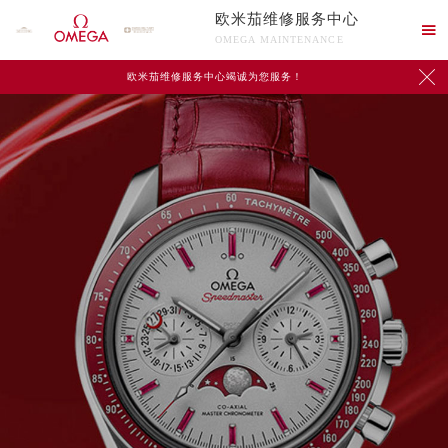
欧米茄维修服务中心

OMEGA MAINTENANCE

欧米茄维修服务中心竭诚为您服务！
中心介绍
联系我们