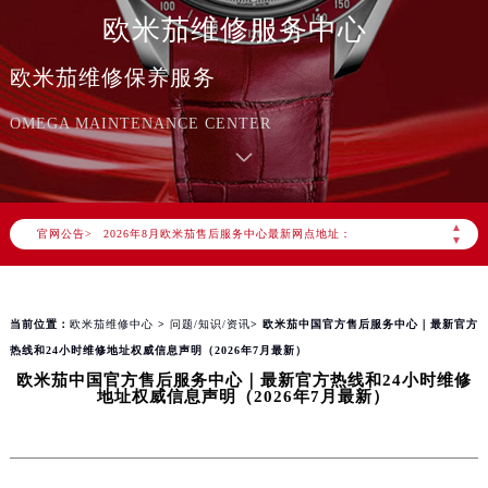
欧米茄维修服务中心
欧米茄维修保养服务
2026年8月欧米茄中国区售后服务网络优化升级公告
OMEGA MAINTENANCE CENTER
2026年8月欧米茄全国官方售后客户服务热线：400-877-2083
欧米茄官方全国统一服务热线400-877-2083，服务覆盖中国大陆、香港、澳门、台湾全部区域（非大陆需加拨“+86”）
2026年8月欧米茄售后服务中心最新网点地址：
▲
官网公告>
北京市朝阳区建国门外大街甲6号华熙国际中心写字楼D座11层1102室（北京总部）（需提前预约）
▼
北京市东城区东长安街1号东方广场写字楼W3座6层602室（需提前预约）
天津市和平区赤峰道136号天津国际金融中心写字楼26层2603室（需提前预约）
当前位置：
欧米茄维修中心
>
问题/知识/资讯
> 欧米茄中国官方售后服务中心｜最新官方
上海市徐汇区虹桥路3号港汇中心写字楼2座37层3705室（需提前预约）
热线和24小时维修地址权威信息声明（2026年7月最新）
上海市黄浦区南京东路299号宏伊国际广场写字楼8层806室（需提前预约）
欧米茄中国官方售后服务中心｜最新官方热线和24小时维修
南京市秦淮区中山南路1号（新街口）南京中心写字楼22层C1-1室（需提前预约）
地址权威信息声明（2026年7月最新）
常州市新北区龙锦路1590号现代传媒中心写字楼5号楼10层1008室（需提前预约）
徐州市鼓楼区淮海东路29号苏宁广场IFC国际金融中心写字楼35层3508室（需提前预约）
扬州市邗江区国展路29号星耀天地写字楼1号楼18层1803室（需提前预约）