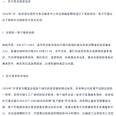
一、官方售后渠道信息
新疆维吾尔自治区库车市库车市文化东路欧米茄售后服务中心（需提前预约）
新疆维吾尔自治区库尔勒市库尔勒市人民东路欧米茄售后服务中心（需提前预约）
2026年7月，欧米茄中国官方售后服务中心对全国服务网络进行了系统优化。客户可通过
新疆维吾尔自治区奎屯市团结西街欧米茄售后服务中心（需提前预约）
以下两种方式获取官方售后支持。
新疆维吾尔自治区昆玉市昆泉街欧米茄售后服务中心（需提前预约）
1. 全国统一客户服务热线
新疆维吾尔自治区沙湾市三道河子镇世纪大道南路欧米茄售后服务中心（需提前预约）
新疆维吾尔自治区石河子市北二路欧米茄售后服务中心（需提前预约）
热线号码：400-877-2083。该号码为欧米茄在中国大陆地区面向所有消费者的直营服务
新疆维吾尔自治区双河市光明路欧米茄售后服务中心（需提前预约）
入口。客服在线时间为每日8:00至22:00，全年无休。拨打后按语音提示选择相应服务项
新疆维吾尔自治区塔城市塔城地区闻琴路欧米茄售后服务中心（需提前预约）
目，可办理维修保养咨询、预约登记、进度查询、价格预估等业务。建议在致电前准备好
新疆维吾尔自治区铁门关市兴疆路欧米茄售后服务中心（需提前预约）
腕表型号、购买凭证及故障描述，以便客服快速定位问题。
新疆维吾尔自治区图木舒克市图木舒克市中兴街欧米茄售后服务中心（需提前预约）
2. 官方直营售后地址
新疆维吾尔自治区吐鲁番市高昌区文化中路文化中路欧米茄售后服务中心（需提前预约）
新疆维吾尔自治区乌苏市乌鲁木齐北路欧米茄售后服务中心（需提前预约）
2026年7月变更为覆盖全国多个城市的直营服务网点体系。所有网点均直属于品牌总部统
新疆维吾尔自治区五家渠市长征西街欧米茄售后服务中心（需提前预约）
一管理，采用与瑞士工厂相同的技术标准。每个城市仅设一处官方直属服务场所，具体地
新疆维吾尔自治区新星市东风路欧米茄售后服务中心（需提前预约）
址可通过拨打400-877-2083或访问官网“客户服务”栏目查询。所有网点服务范围覆盖全
新疆维吾尔自治区伊宁市解放西路欧米茄售后服务中心（需提前预约）
国，客户可根据自身位置选择最近网点到店办理，或通过邮寄方式将腕表寄至直属服务中
心。无论选择哪种方式，均需通过热线或官网提前48小时预约，以确保工位和技术人员安
贵州省安顺市西秀区中华南路欧米茄售后服务中心（需提前预约）