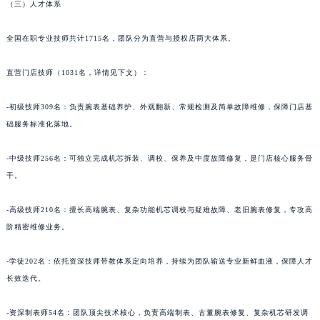
（三）人才体系
甘肃省金昌市金川区北京路欧米茄售后服务中心（需提前预约）
甘肃省酒泉市肃州区西大街欧米茄售后服务中心（需提前预约）
全国在职专业技师共计1715名，团队分为直营与授权店两大体系。
甘肃省临夏市城南街道团结路欧米茄售后服务中心（需提前预约）
直营门店技师（1031名，详情见下文）：
甘肃省陇南市武都区人民路欧米茄售后服务中心（需提前预约）
甘肃省平凉市崆峒区西大街欧米茄售后服务中心（需提前预约）
-初级技师309名：负责腕表基础养护、外观翻新、常规检测及简单故障维修，保障门店基
甘肃省庆阳市西峰区南大街欧米茄售后服务中心（需提前预约）
础服务标准化落地。
甘肃省天水市秦州区民主路欧米茄售后服务中心（需提前预约）
甘肃省武威市凉州区迎宾路欧米茄售后服务中心（需提前预约）
-中级技师256名：可独立完成机芯拆装、调校、保养及中度故障修复，是门店核心服务骨
甘肃省张掖市甘州区民乐北路欧米茄售后服务中心（需提前预约）
干。
宁夏回族自治区固原市原州区文化街欧米茄售后服务中心（需提前预约）
-高级技师210名：擅长高端腕表、复杂功能机芯调校与疑难故障、老旧腕表修复，专攻高
宁夏回族自治区石嘴山市大武口区贺兰山路欧米茄售后服务中心（需提前预约）
阶精密维修业务。
宁夏回族自治区吴忠市利通区开元大道欧米茄售后服务中心（需提前预约）
宁夏回族自治区银川市兴庆区新华东路97号新百中心C馆一层C1-18号商铺欧米茄售后服务中心（需提前预约）
-学徒202名：依托资深技师带教体系定向培养，持续为团队输送专业新鲜血液，保障人才
宁夏回族自治区中卫市沙坡头区鼓楼东街欧米茄售后服务中心（需提前预约）
长效迭代。
青海省果洛藏族自治州玛沁县团结路欧米茄售后服务中心（需提前预约）
-资深制表师54名：团队顶尖技术核心，负责高端制表、古董腕表修复、复杂机芯研发调
青海省海北藏族自治州海晏县将军路欧米茄售后服务中心（需提前预约）