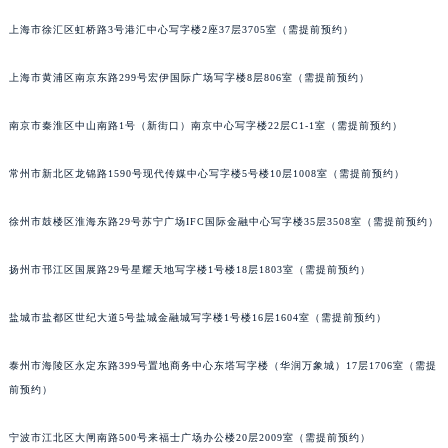
南宁市青秀区金湖路59号地王大厦12楼1224室（需提前预约）
上海市徐汇区虹桥路3号港汇中心写字楼2座37层3705室（需提前预约）
合肥市蜀山区潜山路111号万象城华润大厦B座12楼03室（需提前预约）
泉州市丰泽区宝洲路729号浦西万达中心写字楼A座7楼709室（需提前预约）
上海市黄浦区南京东路299号宏伊国际广场写字楼8层806室（需提前预约）
青岛市南区山东路6号华润大厦B座22层04室（需提前预约）
南京市秦淮区中山南路1号（新街口）南京中心写字楼22层C1-1室（需提前预约）
烟台市芝罘区胜利路139号万达金融中心A座907室（需提前预约）
长春市朝阳区西安大路727号中银大厦A座(旺进大厦)18层09室（需提前预约）
常州市新北区龙锦路1590号现代传媒中心写字楼5号楼10层1008室（需提前预约）
贵阳市南明区都司高架桥路33号亨特国际金融中心14楼14D（需提前预约）
昆明市盘龙区北京路928号同德昆明广场写字楼10层06室（需提前预约）
徐州市鼓楼区淮海东路29号苏宁广场IFC国际金融中心写字楼35层3508室（需提前预约）
石家庄市长安区中山东路39号勒泰中心写字楼B座13层07室（需提前预约）
扬州市邗江区国展路29号星耀天地写字楼1号楼18层1803室（需提前预约）
西安市碑林区南关正街88号华侨城长安国际中心E座6楼10室（需提前预约）
海口市龙华区金贸东路5号海口华润大厦B座17层1707室（需提前预约）
盐城市盐都区世纪大道5号盐城金融城写字楼1号楼16层1604室（需提前预约）
唐山市路南区新华东道100号万达广场写字楼A座10层1002室（需提前预约）
台州市椒江区东海大道1800号腾达中心东1幢20楼2002室（需提前预约）
泰州市海陵区永定东路399号置地商务中心东塔写字楼（华润万象城）17层1706室（需提
内蒙古自治区呼和浩特市玉泉区大学西街70号华润万象城写字楼（鄂尔多斯大厦）23层2326室（需提前预约）
前预约）
甘肃省兰州市七里河区西津西路16号兰州中心写字楼21层2102室（需提前预约）
宁波市江北区大闸南路500号来福士广场办公楼20层2009室（需提前预约）
重庆市解放碑渝中区民权路28号英利国际金融中心写字楼20层01室（需提前预约）