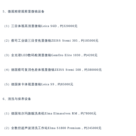
广东省汕头市龙湖区长平路欧米茄售后服务中心（需提前预约）
5、微观精密观察显微镜设备
广东省汕尾市城区香洲街道园林社区翠园街欧米茄售后服务中心（需提前预约）
广东省韶关市武江区芙蓉新区与老城中心交汇处欧米茄售后服务中心（需提前预约）
（1）三目体视高清显微镜Leica S6D，约320000元
广东省深圳市罗湖区深南东路5001号华润大厦17层1701室欧米茄售后服务中心（需提前预约）
广东省阳江市江城区东风一路欧米茄售后服务中心（需提前预约）
（2）蔡司工业级三目变焦显微镜ZEISS Stemi 305，约185000元
广东省云浮市云城区金山路欧米茄售后服务中心（需提前预约）
（3）全光谱LED数码检测显微镜GemOro Elite 1030，约4200元
广东省湛江市赤坎区观海北路欧米茄售后服务中心（需提前预约）
广东省肇庆市端州区信安大道与砚都大道交汇处欧米茄售后服务中心（需提前预约）
（4）德国蔡司复消色差体视显微镜ZEISS Stemi 508，约380000元
广西壮族自治区百色市右江区中山二路欧米茄售后服务中心（需提前预约）
广西壮族自治区北海市海城区北京路欧米茄售后服务中心（需提前预约）
（5）德国徕卡体视显微镜Leica S9，约85000元
广西壮族自治区崇左市江州区石景林街道友谊大道与丽川路交汇处欧米茄售后服务中心（需提前预约）
6、清洗与保养设备
广西壮族自治区防城港市港口区金花茶大道欧米茄售后服务中心（需提前预约）
广西壮族自治区贵港市港北区港城街道布山大道与仙衣路交叉口欧米茄售后服务中心（需提前预约）
（1）德国埃尔玛旗舰洗表机Elma Elmasolvex RM，约78000元
广西壮族自治区桂林市秀峰区红岭路欧米茄售后服务中心（需提前预约）
广西壮族自治区河池市金城江区金城江街道朝阳路欧米茄售后服务中心（需提前预约）
（2）全数控超声波清洗工作站Elma S1800 Premium，约245000元
广西壮族自治区贺州市八步区城东街道灵峰南路欧米茄售后服务中心（需提前预约）