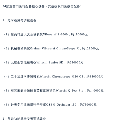
山东省枣庄市滕州市北辛路与善国路交叉口欧米茄售后服务中心（需提前预约）
54家直营门店均配备核心设备（其他授权门店按需配备）：
山东省淄博市张店区金晶大道欧米茄售后服务中心（需提前预约）
1、走时检测与调校设备
上海市黄浦区南京东路299号宏伊国际广场写字楼8层806室欧米茄售后服务中心（需提前预约）
上海市徐汇区虹桥路3号港汇中心2座37层3705室欧米茄售后服务中心（需提前预约）
（1）超高精度天文台校表仪Vibrograf S-3000，约180000元
浙江省杭州市上城区钱江路1366号华润大厦A座5层503-5室欧米茄售后服务中心（需提前预约）
浙江省湖州市吴兴区劳动路欧米茄售后服务中心（需提前预约）
（2）机械表校表仪Greiner Vibrograf ChronoScope X，约128000元
浙江省嘉兴市南湖区广益路705号嘉兴世界贸易中心A座13层1304室欧米茄售后服务中心（需提前预约）
（3）九维全功能校表仪Witschi Senior 9D，约260000元
浙江省金华市金东区东市南街777号金华万达广场4号楼22楼2209室欧米茄售后服务中心（需提前预约）
浙江省丽水市莲都区解放街欧米茄售后服务中心（需提前预约）
（4）二十通道同步测时机Witschi Chronoscope M20 G3，约380000元
浙江省宁波市江北区大闸南路500号来福士广场办公楼20层2009室欧米茄售后服务中心（需提前预约）
浙江省衢州市柯城区上街欧米茄售后服务中心（需提前预约）
（5）石英腕表全频段石英精度测试仪Witschi Q-Test Pro，约140000元
浙江省绍兴市越城区胜利东路379号世茂天际中心写字楼8层805室欧米茄售后服务中心（需提前预约）
浙江省舟山市定海区解放东路欧米茄售后服务中心（需提前预约）
（6）钟表专用激光摆轮干涉仪CSEM Optimum 150，约750000元
澳门特别行政区大堂区议事亭前地（新马路）欧米茄售后服务中心（需提前预约）
2、复杂功能腕表专项调试设备
澳门特别行政区风顺堂区南湾大马路欧米茄售后服务中心（需提前预约）
澳门特别行政区花地玛堂区关闸广场欧米茄售后服务中心（需提前预约）