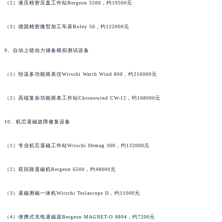
（2）液压精密压盖工作站Bergeon 5500，约19500元
立即预约
香港特别行政区铜锣湾区湾仔区轩尼诗道欧米茄售后服务中心（需提前预约）
河南省安阳市文峰区解放大道欧米茄售后服务中心（需提前预约）
提前预约免排队，到店即享服务
（3）德国精密微型加工车床Boley 50，约122000元
预约时间有变无需取消，可随时重新预约
河南省鹤壁市淇滨区九州路欧米茄售后服务中心（需提前预约）
9、自动上链动力储备模拟测试设备
河南省济源市沁园街道济水大道欧米茄售后服务中心（需提前预约）
河南省焦作市解放区解放路欧米茄售后服务中心（需提前预约）
（1）恒温多功能摇表仪Witschi Watch Wind 800，约216000元
河南省开封市鼓楼区中山路欧米茄售后服务中心（需提前预约）
河南省洛阳市西工区中州中路与解放路交叉口欧米茄售后服务中心（需提前预约）
（2）高端复杂功能摇表工作站Chronowind CW-12，约168000元
河南省漯河市源汇区交通路欧米茄售后服务中心（需提前预约）
河南省南阳市宛城区范蠡东路与南都路交叉口欧米茄售后服务中心（需提前预约）
10、机芯退磁故障修复设备
河南省平顶山市卫东区建设路欧米茄售后服务中心（需提前预约）
（1）专业机芯退磁工作站Witschi Demag 300，约132000元
河南省濮阳市大华龙区开州路绿城路交叉口欧米茄售后服务中心（需提前预约）
河南省三门峡市湖滨区和平路欧米茄售后服务中心（需提前预约）
（2）双回路退磁机Bergeon 6500，约48000元
河南省商丘市梁园区神火大道欧米茄售后服务中心（需提前预约）
河南省新乡市红旗区人民路欧米茄售后服务中心（需提前预约）
（3）退磁测磁一体机Witschi Teslascope II，约11000元
河南省信阳市浉河区东方红大道欧米茄售后服务中心（需提前预约）
（4）便携式充电退磁器Bergeon MAGNET-O 8804，约7200元
河南省许昌市魏都区建安大道与八龙路交叉口欧米茄售后服务中心（需提前预约）