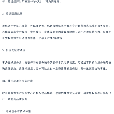
标（超过品牌出厂标准±4秒/天），可免费返修。
西藏自治区日喀则市桑珠孜区上海中路欧米茄售后服务中心（需提前预约）
西藏自治区山南市乃东区湖北大道欧米茄售后服务中心（需提前预约）
2. 质保适用范围
云南省保山市隆阳区正阳路欧米茄售后服务中心（需提前预约）
质保适用于机芯保养、外观件更换、电路板维修等所有在官方直营网点完成的服务项目。
云南省楚雄彝族自治州楚雄市鹿城南路欧米茄售后服务中心（需提前预约）
若腕表因非官方操作、意外撞击、进水等外部因素导致故障，则不在质保范围内。但客户
云南省大理白族自治州大理市建设路欧米茄售后服务中心（需提前预约）
可凭检测报告申请付费维修，仍享受后续2年质保。
云南省德宏傣族景颇族自治州芒市团结大街欧米茄售后服务中心（需提前预约）
云南省迪庆藏族自治州香格里拉市长征大道欧米茄售后服务中心（需提前预约）
3. 质保凭证与续保
云南省红河哈尼族彝族自治州蒙自市天马路欧米茄售后服务中心（需提前预约）
云南省丽江市古城区七星街欧米茄售后服务中心（需提前预约）
客户完成服务后，将获得带有服务编号的质保卡及电子档案。可通过官网输入服务编号查
询质保状态。质保期满后，客户可以支付一定费用延长质保期，具体政策需咨询客服。
云南省临沧市临翔区世纪路欧米茄售后服务中心（需提前预约）
云南省怒江傈僳族自治州泸水市人民路欧米茄售后服务中心（需提前预约）
四、技术标准与服务环境
云南省普洱市思茅区振兴大道欧米茄售后服务中心（需提前预约）
云南省曲靖市麒麟区学府路欧米茄售后服务中心（需提前预约）
欧米茄官方售后服务中心严格按照品牌瑞士总部的技术规范运营，确保每只腕表获得与出
云南省文山壮族苗族自治州文山市东风路欧米茄售后服务中心（需提前预约）
厂一致的高品质服务。
云南省西双版纳傣族自治州景洪市宣慰大道欧米茄售后服务中心（需提前预约）
1. 维修设备与技术标准
云南省玉溪市红塔区南北大街欧米茄售后服务中心（需提前预约）