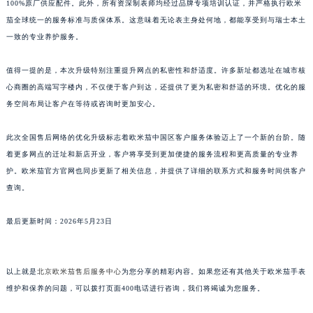
100%原厂供应配件。此外，所有资深制表师均经过品牌专项培训认证，并严格执行欧米
江西省九江市浔阳区浔阳路欧米茄售后服务中心（需提前预约）
茄全球统一的服务标准与质保体系。这意味着无论表主身处何地，都能享受到与瑞士本土
江西省南昌市红谷滩新区红谷中大道998号绿地双子塔（中央广场）A1座办公楼14层1407室欧米茄售后服务中心（需提前预约）
一致的专业养护服务。
江西省萍乡市安源区萍安北大道与康庄路交叉口欧米茄售后服务中心（需提前预约）
值得一提的是，本次升级特别注重提升网点的私密性和舒适度。许多新址都选址在城市核
江西省上饶市信州区滨江西路欧米茄售后服务中心（需提前预约）
心商圈的高端写字楼内，不仅便于客户到达，还提供了更为私密和舒适的环境。优化的服
江西省新余市渝水区北湖西路欧米茄售后服务中心（需提前预约）
务空间布局让客户在等待或咨询时更加安心。
江西省宜春市袁州区中山中路欧米茄售后服务中心（需提前预约）
江西省鹰潭市月湖区胜利东路欧米茄售后服务中心（需提前预约）
此次全国售后网络的优化升级标志着欧米茄中国区客户服务体验迈上了一个新的台阶。随
山东省德州市德城区东风中路欧米茄售后服务中心（需提前预约）
着更多网点的迁址和新店开业，客户将享受到更加便捷的服务流程和更高质量的专业养
山东省东营市东营区济南路欧米茄售后服务中心（需提前预约）
护。欧米茄官方官网也同步更新了相关信息，并提供了详细的联系方式和服务时间供客户
查询。
山东省济南市历下区经十路11111号华润中心写字楼（万象城）15层1508室欧米茄售后服务中心（需提前预约）
山东省济宁市任城区太白楼路欧米茄售后服务中心（需提前预约）
最后更新时间：2026年5月23日
山东省莱芜市文化南路8号银座商城名表维修一楼名表维修欧米茄售后服务中心（需提前预约）
山东省临沂市兰山区解放路欧米茄售后服务中心（需提前预约）
山东省日照市东港区烟台路欧米茄售后服务中心（需提前预约）
以上就是
北京欧米茄售后服务中心
为您分享的精彩内容。如果您还有其他关于欧米茄手表
山东省泰安市泰山区财源街道泰山大街欧米茄售后服务中心（需提前预约）
维护和保养的问题，可以拨打页面400电话进行咨询，我们将竭诚为您服务。
山东省威海市环翠区新威海路89号振华商厦一楼名表维修欧米茄售后服务中心（需提前预约）