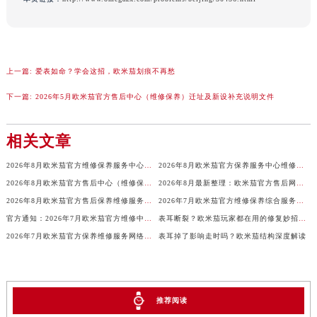
广东省清远市清城区湖西路欧米茄售后服务中心（需提前预约）
广东省汕头市龙湖区长平路欧米茄售后服务中心（需提前预约）
广东省汕尾市城区香洲街道园林社区翠园街欧米茄售后服务中心（需提前预约）
上一篇:
爱表如命？学会这招，欧米茄划痕不再愁
广东省韶关市武江区芙蓉新区与老城中心交汇处欧米茄售后服务中心（需提前预约）
广东省深圳市罗湖区深南东路5001号华润大厦17层1701室欧米茄售后服务中心（需提前预约）
下一篇:
2026年5月欧米茄官方售后中心（维修保养）迁址及新设补充说明文件
广东省阳江市江城区东风一路欧米茄售后服务中心（需提前预约）
广东省云浮市云城区金山路欧米茄售后服务中心（需提前预约）
相关文章
广东省湛江市赤坎区观海北路欧米茄售后服务中心（需提前预约）
2026年8月欧米茄官方维修保养服务中心调整细则（迁址+新开）
2026年8月欧米茄官方保养服务中心维修点搬迁新开补充详情文本内容
广东省肇庆市端州区信安大道与砚都大道交汇处欧米茄售后服务中心（需提前预约）
2026年8月欧米茄官方售后中心（维修保养）网点迁移及新设补充最终确认表
2026年8月最新整理：欧米茄官方售后网点搬迁与新增一览
广西壮族自治区百色市右江区中山二路欧米茄售后服务中心（需提前预约）
2026年8月欧米茄官方售后保养维修服务点最新分布图示说明（迁址新店）
2026年7月欧米茄官方维修保养综合服务网迁址及新增网点补充速报内容
广西壮族自治区北海市海城区北京路欧米茄售后服务中心（需提前预约）
官方通知：2026年7月欧米茄官方维修中心与保养点搬迁新增
表耳断裂？欧米茄玩家都在用的修复妙招曝光
广西壮族自治区崇左市江州区石景林街道友谊大道与丽川路交汇处欧米茄售后服务中心（需提前预约）
2026年7月欧米茄官方保养维修服务网络最终扩容公告（迁址+新开）最终定稿
表耳掉了影响走时吗？欧米茄结构深度解读
广西壮族自治区防城港市港口区金花茶大道欧米茄售后服务中心（需提前预约）
广西壮族自治区贵港市港北区港城街道布山大道与仙衣路交叉口欧米茄售后服务中心（需提前预约）
广西壮族自治区桂林市秀峰区红岭路欧米茄售后服务中心（需提前预约）
推荐阅读
广西壮族自治区河池市金城江区金城江街道朝阳路欧米茄售后服务中心（需提前预约）