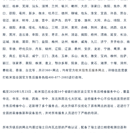
福建省三明市三元区东乾二路欧米茄售后服务中心（需提前预约）
镇江、桂林、芜湖、汕头、淄博、兰州、银川、郴州、大庆、张家口、衡阳、焦作、周
口、邵阳、亳州、新乡、衡水、牡丹江、德州、聊城、包头、淮安、宜昌、许昌、邢台、
福建省漳州市龙文区步港路欧米茄售后服务中心（需提前预约）
宿迁、丽水、蚌埠、上饶、晋中、葫芦岛、四平、宜春、滁州、大同、舟山、绵阳、天
江苏省常州市新北区龙锦路1590号现代传媒中心5号楼10层1008室欧米茄售后服务中心（需提前预约）
水、德阳、承德、绥化、马鞍山、三明、滨州、黄冈、赤峰、荆州、通化、鸡西、佳木
江苏省淮安市清江浦区淮海北路欧米茄售后服务中心（需提前预约）
斯、黑河、连云港、阜阳、吉安、枣庄、永州、清远、揭阳、梧州、渭南、延安、长治、
江苏省连云港市海州区通灌北路欧米茄售后服务中心（需提前预约）
运城、淮南、莆田、荆门、益阳、梅州、达州、榆林、威海、九江、济宁、齐齐哈尔、南
江苏省南京市秦淮区中山南路1号南京中心22层22-C1-C3室欧米茄售后服务中心（需提前预约）
阳、常德、呼伦贝尔、丹东、锦州、辽阳、辽源、衢州、安庆、龙岩、宁德、鹰潭、泰
江苏省宿迁市宿城区西湖路欧米茄售后服务中心（需提前预约）
安、商丘、驻马店、咸宁、江门、茂名、玉林、乐山、南充、雅安、宝鸡、柳州、拉萨、
丽江、张家界、襄阳、株洲、遵义、鄂尔多斯、阳泉、昆山、黄石、湘潭、十堰、漳州、
江苏省泰州市海陵区永定东路399号置地商务中心东塔（华润万象城）17层1706室欧米茄售后服务中心（需提前预约）
攀枝花、香港、台北等，共计360+网点，均有官方
欧米茄售后服务网点
，详细信息需拨
江苏省徐州市鼓楼区淮海东路29号苏宁广场IFC国际金融中心35层3508室欧米茄售后服务中心（需提前预约）
打欧米茄全国官方售后服务热线400-877-2083进行咨询。
江苏省盐城市盐都区世纪大道5号盐城金融城写字楼1号楼16层1604室欧米茄售后服务中心（需提前预约）
江苏省扬州市邗江区国展路29号星耀天地写字楼1号楼18层1803室欧米茄售后服务中心（需提前预约）
截至2026年5月23日，欧米茄已在全国34个省级行政区设立官方售后维修服务中心，覆盖
江苏省镇江市京口区中山东路欧米茄售后服务中心（需提前预约）
华北、华东、华南、西南、华中、东北和西北七大区域。这些服务中心不仅包括直营的官
江西省抚州市临川区赣东大道欧米茄售后服务中心（需提前预约）
方售后维修中心，还新增了多个服务点。此次升级不仅优化了原有网点的选址，还进行了
全面的装修焕新和设备迭代，并对所有服务人员进行了严格的培训。
江西省赣州市章贡区文清路欧米茄售后服务中心（需提前预约）
江西省吉安市吉州区井冈山大道欧米茄售后服务中心（需提前预约）
所有升级后的网点均通过瑞士日内瓦总部的严格认证，配备了瑞士进口精密检测仪器和
江西省景德镇市珠山区珠山中路欧米茄售后服务中心（需提前预约）