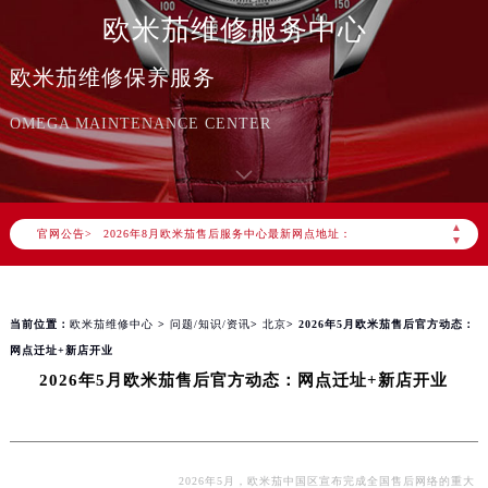
欧米茄维修服务中心
欧米茄维修保养服务
OMEGA MAINTENANCE CENTER
2026年8月欧米茄中国区售后服务网络优化升级公告
2026年8月欧米茄全国官方售后客户服务热线：400-877-2083
欧米茄官方全国统一服务热线400-877-2083，服务覆盖中国大陆、香港、澳门、台湾全部区域（非大陆需加拨“+86”）
▲
官网公告>
2026年8月欧米茄售后服务中心最新网点地址：
▼
北京市朝阳区建国门外大街甲6号华熙国际中心写字楼D座11层1102室（北京总部）（需提前预约）
北京市东城区东长安街1号东方广场写字楼W3座6层602室（需提前预约）
当前位置：
欧米茄维修中心
>
问题/知识/资讯
>
北京
> 2026年5月欧米茄售后官方动态：
天津市和平区赤峰道136号天津国际金融中心写字楼26层2603室（需提前预约）
网点迁址+新店开业
上海市徐汇区虹桥路3号港汇中心写字楼2座37层3705室（需提前预约）
2026年5月欧米茄售后官方动态：网点迁址+新店开业
上海市黄浦区南京东路299号宏伊国际广场写字楼8层806室（需提前预约）
南京市秦淮区中山南路1号（新街口）南京中心写字楼22层C1-1室（需提前预约）
常州市新北区龙锦路1590号现代传媒中心写字楼5号楼10层1008室（需提前预约）
徐州市鼓楼区淮海东路29号苏宁广场IFC国际金融中心写字楼35层3508室（需提前预约）
2026年5月，欧米茄中国区宣布完成全国售后网络的重大