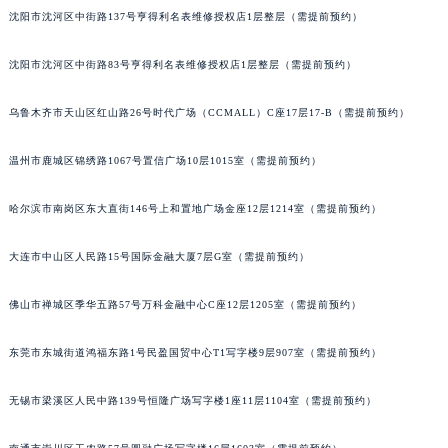
沈阳市沈河区中街路137号亨得利名表维修授权店1层整层（需提前预约）
吉林省梅河口市新华街道梅河大街欧米茄售后服务中心（需提前预约）
吉林省四平市铁东区紫气大路与南九经街交汇处欧米茄售后服务中心（需提前预约）
沈阳市沈河区中街路83号亨得利名表维修授权店1层整层（需提前预约）
吉林省松原市宁江区五环大街欧米茄售后服务中心（需提前预约）
吉林省通化市东昌区环通乡江南大街欧米茄售后服务中心（需提前预约）
乌鲁木齐市天山区红山路26号时代广场（CCMALL）C座17层17-B（需提前预约）
吉林省延边市延吉市解放路欧米茄售后服务中心（需提前预约）
辽宁省鞍山市铁东区站前街欧米茄售后服务中心（需提前预约）
温州市鹿城区锦绣路1067号置信广场10层1015室（需提前预约）
辽宁省本溪市平山区胜利路欧米茄售后服务中心（需提前预约）
哈尔滨市南岗区东大直街146号上和置地广场金座12层1214室（需提前预约）
辽宁省朝阳市双塔区新华路欧米茄售后服务中心（需提前预约）
辽宁省丹东市振兴区七经街欧米茄售后服务中心（需提前预约）
大连市中山区人民路15号国际金融大厦7层G室（需提前预约）
辽宁省抚顺市新抚区东一路欧米茄售后服务中心（需提前预约）
辽宁省阜新市海州区解放大街欧米茄售后服务中心（需提前预约）
佛山市禅城区季华五路57号万科金融中心C座12层1205室（需提前预约）
辽宁省葫芦岛市连山区中央路欧米茄售后服务中心（需提前预约）
东莞市东城街道鸿福东路1号民盈国贸中心T1写字楼9层907室（需提前预约）
辽宁省锦州市古塔区中央大街欧米茄售后服务中心（需提前预约）
辽宁省辽阳市白塔区新运大街欧米茄售后服务中心（需提前预约）
无锡市梁溪区人民中路139号恒隆广场写字楼1座11层1104室（需提前预约）
辽宁省盘锦市兴隆台区石油大街欧米茄售后服务中心（需提前预约）
辽宁省铁岭市银州区南马路欧米茄售后服务中心（需提前预约）