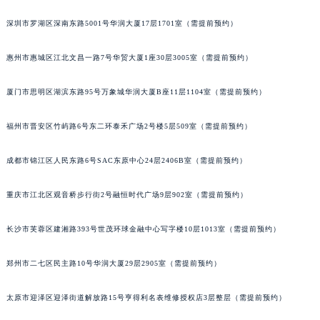
重庆市解放碑渝中区民权路28号英利国际金融中心写字楼20层01室（需提前预约）
深圳市罗湖区深南东路5001号华润大厦17层1701室（需提前预约）
黑龙江省大庆市萨尔图区会战大街欧米茄售后服务中心（需提前预约）
黑龙江省鹤岗市向阳区红军路欧米茄售后服务中心（需提前预约）
惠州市惠城区江北文昌一路7号华贸大厦1座30层3005室（需提前预约）
黑龙江省黑河市爱辉区中央街欧米茄售后服务中心（需提前预约）
厦门市思明区湖滨东路95号万象城华润大厦B座11层1104室（需提前预约）
黑龙江省鸡西市鸡冠区红军路欧米茄售后服务中心（需提前预约）
黑龙江省佳木斯市向阳区长安路欧米茄售后服务中心（需提前预约）
福州市晋安区竹屿路6号东二环泰禾广场2号楼5层509室（需提前预约）
黑龙江省牡丹江市东安区太平路欧米茄售后服务中心（需提前预约）
黑龙江省七台河市桃山区大同街欧米茄售后服务中心（需提前预约）
成都市锦江区人民东路6号SAC东原中心24层2406B室（需提前预约）
黑龙江省齐齐哈尔市龙沙区龙华路欧米茄售后服务中心（需提前预约）
黑龙江省双鸭山市尖山区新兴大街欧米茄售后服务中心（需提前预约）
重庆市江北区观音桥步行街2号融恒时代广场9层902室（需提前预约）
黑龙江省绥化市北林区新华街与康庄路交叉口欧米茄售后服务中心（需提前预约）
长沙市芙蓉区建湘路393号世茂环球金融中心写字楼10层1013室（需提前预约）
黑龙江省伊春市伊美区通河路欧米茄售后服务中心（需提前预约）
吉林省白城市洮北区明仁南街欧米茄售后服务中心（需提前预约）
郑州市二七区民主路10号华润大厦29层2905室（需提前预约）
吉林省白山市浑江区浑江大街欧米茄售后服务中心（需提前预约）
吉林省吉林市船营区河南街欧米茄售后服务中心（需提前预约）
太原市迎泽区迎泽街道解放路15号亨得利名表维修授权店3层整层（需提前预约）
吉林省辽源市龙山区人民大街欧米茄售后服务中心（需提前预约）