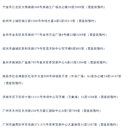
武汉市江汉区解放大道686号世界贸易大厦38层09室（需提前预约）
宁波市江北区大闸南路500号来福士广场办公楼20层2009室（需提前预约）
南宁市青秀区金湖路59号地王大厦12楼1224室（需提前预约）
杭州市上城区钱江路1366号华润大厦A座5层503-5室（需提前预约）
合肥市蜀山区潜山路111号万象城华润大厦B座12楼03室（需提前预约）
泉州市丰泽区宝洲路729号浦西万达中心写字楼A座7楼709室（需提前预约）
金华市金东区东市南街777号金华万达广场4号楼22楼2209室（需提前预约）
青岛市南区山东路6号华润大厦B座22层04室（需提前预约）
烟台市芝罘区胜利路139号万达金融中心A座907室（需提前预约）
绍兴市越城区胜利东路379号世茂天际中心写字楼8层805室（需提前预约）
长春市朝阳区西安大路727号中银大厦A座(旺进大厦)18层09室（需提前预约）
贵阳市南明区都司高架桥路33号亨特国际金融中心14楼14D（需提前预约）
嘉兴市南湖区广益路705号嘉兴世界贸易中心A座13层1304室（需提前预约）
昆明市盘龙区北京路928号同德昆明广场写字楼10层06室（需提前预约）
南昌市红谷滩新区红谷中大道998号绿地双子塔（中央广场）A1座办公楼14层14-07室
石家庄市长安区中山东路39号勒泰中心写字楼B座13层07室（需提前预约）
（需提前预约）
西安市碑林区南关正街88号华侨城长安国际中心E座6楼10室（需提前预约）
海口市龙华区金贸东路5号海口华润大厦B座17层1707室（需提前预约）
济南市历下区经十路11111号华润中心写字楼（万象城）15层1508室（需提前预约）
唐山市路南区新华东道100号万达广场写字楼A座10层1002室（需提前预约）
台州市椒江区东海大道1800号腾达中心东1幢20楼2002室（需提前预约）
广州市天河区天河路230号万菱汇国际中心A塔7层704室（需提前预约）
内蒙古自治区呼和浩特市玉泉区大学西街70号华润万象城写字楼（鄂尔多斯大厦）23层2326室（需提前预约）
广州市越秀区环市东路371-375号世界贸易中心大厦南塔15层1507室（需提前预约）
甘肃省兰州市七里河区西津西路16号兰州中心写字楼21层2102室（需提前预约）