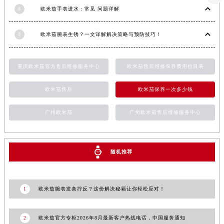
8
欧米茄手表进水：常见 问题详解
河南省许昌市魏都区建安大道与八龙路交叉口欧米茄售后服务中心（需提前预约）
河南省郑州市二七区民主路10号华润大厦29层2905室欧米茄售后服务中心（需提前预约）
9
欧米茄腕表生锈？一文详解解决策略与预防技巧！
河南省周口市川汇区七一路欧米茄售后服务中心（需提前预约）
河南省驻马店市驿城区乐山大道与置地大道交叉口欧米茄售后服务中心（需提前预约）
湖北省鄂州市鄂城区文星大道欧米茄售后服务中心（需提前预约）
重庆欧米茄官方售后维修服务中心
欧米茄售后维修保养费用价目表
湖北省黄冈市黄州区赤壁大道欧米茄售后服务中心（需提前预约）
欧米茄售后
欧米茄保养一次多少钱
湖北省黄石市黄石港区武汉路欧米茄售后服务中心（需提前预约）
湖北省荆门市东宝中天街步行街欧米茄售后服务中心（需提前预约）
广州欧米茄
广州欧米茄售后维修服务中心
湖北省荆州市荆州区荆中路欧米茄售后服务中心（需提前预约）
湖北省十堰市茅箭区人民北路欧米茄售后服务中心（需提前预约）
湖北省随州市曾都区青年路欧米茄售后服务中心（需提前预约）
随机推荐
湖北省咸宁市咸安区长安大道欧米茄售后服务中心（需提前预约）
湖北省襄阳市樊城区长虹路与人民路交叉口欧米茄售后服务中心（需提前预约）
1
欧米茄腕表发条拧反？这份解决秘籍让你轻松应对！
湖北省孝感市孝南区复兴大道欧米茄售后服务中心（需提前预约）
湖北省宜昌市西陵区夷陵大道与港窑路欧米茄售后服务中心（需提前预约）
2
欧米茄官方专柜2026年8月最新客户热线电话，中国服务通知
湖南省常德市武陵区人民路欧米茄售后服务中心（需提前预约）