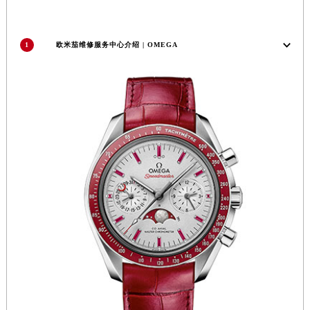
广西壮族自治区贺州市八步区城东街道灵峰南路欧米茄售后服务中心（需提前预约）
广西壮族自治区来宾市兴宾区桂中大道欧米茄售后服务中心（需提前预约）
1
欧米茄维修服务中心介绍 | OMEGA
广西壮族自治区柳州市城中区中山中路欧米茄售后服务中心（需提前预约）
广西壮族自治区钦州市钦南区金海湾东大街欧米茄售后服务中心（需提前预约）
广西壮族自治区梧州市万秀区龙湖镇高旺路欧米茄售后服务中心（需提前预约）
广西壮族自治区玉林市玉州区金玉路欧米茄售后服务中心（需提前预约）
海南省儋州市儋州市那大镇兰洋北路欧米茄售后服务中心（需提前预约）
海南省东方市八所镇解放西路欧米茄售后服务中心（需提前预约）
海南省琼海市嘉积镇东风路欧米茄售后服务中心（需提前预约）
海南省三沙市西沙区西沙群岛永兴岛北京路欧米茄售后服务中心（需提前预约）
海南省三亚市吉阳区迎宾路欧米茄售后服务中心（需提前预约）
海南省万宁市万城镇解放路欧米茄售后服务中心（需提前预约）
海南省文昌市文城镇教育东路欧米茄售后服务中心（需提前预约）
海南省五指山市通什镇三月三大道欧米茄售后服务中心（需提前预约）
香港特别行政区尖沙咀区油尖旺区广东道欧米茄售后服务中心（需提前预约）
香港特别行政区金钟区中西区金钟道欧米茄售后服务中心（需提前预约）