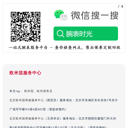
山东省潍坊市奎文区东风东街欧米茄售后服务中心（需提前预约）
山东省枣庄市滕州市北辛路与善国路交叉口欧米茄售后服务中心（需提前预约）
山东省淄博市张店区金晶大道欧米茄售后服务中心（需提前预约）
上海市黄浦区南京东路299号宏伊国际广场写字楼8层806室欧米茄售后服务中心（需提前预约）
上海市徐汇区虹桥路3号港汇中心2座37层3705室欧米茄售后服务中心（需提前预约）
浙江省杭州市上城区钱江路1366号华润大厦A座5层503-5室欧米茄售后服务中心（需提前预约）
浙江省湖州市吴兴区劳动路欧米茄售后服务中心（需提前预约）
浙江省嘉兴市南湖区广益路705号嘉兴世界贸易中心A座13层1304室欧米茄售后服务中心（需提前预约）
浙江省金华市金东区东市南街777号金华万达广场4号楼22楼2209室欧米茄售后服务中心（需提前预约）
欧米茄服务中心
浙江省丽水市莲都区解放街欧米茄售后服务中心（需提前预约）
浙江省宁波市江北区大闸南路500号来福士广场办公楼20层2009室欧米茄售后服务中心（需提前预约）
本文tag：
欧米茄
，
欧米茄售后
浙江省衢州市柯城区上街欧米茄售后服务中心（需提前预约）
北京欧米茄维修服务中心
（国贸店）服务地址：北京市东城区东长安街1号东方
浙江省绍兴市越城区胜利东路379号世茂天际中心写字楼8层805室欧米茄售后服务中心（需提前预约）
广场写字楼W3座6层602室（需提前预约）
浙江省舟山市定海区解放东路欧米茄售后服务中心（需提前预约）
澳门特别行政区大堂区议事亭前地（新马路）欧米茄售后服务中心（需提前预约）
北京欧米茄维修服务中心
（王府井店）服务地址：北京市朝阳区建国门外大街
澳门特别行政区风顺堂区南湾大马路欧米茄售后服务中心（需提前预约）
甲6号华熙国际中心写字楼D座11层1102室（北京总部）（需提前预约）