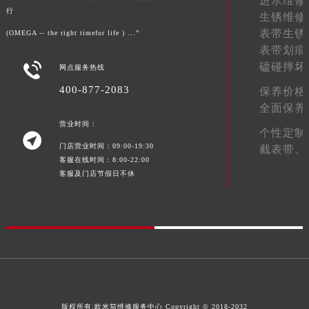
进水维修
行
甘肃省嘉峪关市雄关区新华中路欧米茄售后服务中心（需提前预约）
生锈维修
表带生锈
甘肃省金昌市金川区北京路欧米茄售后服务中心（需提前预约）
(OMEGA -- the right timefor life ) ...”
表带划痕
甘肃省酒泉市肃州区西大街欧米茄售后服务中心（需提前预约）

磕碰摔坏
网点服务热线
甘肃省临夏市城南街道团结路欧米茄售后服务中心（需提前预约）
400-877-2083
保养价格
甘肃省陇南市武都区人民路欧米茄售后服务中心（需提前预约）
全面保养
甘肃省平凉市崆峒区西大街欧米茄售后服务中心（需提前预约）
营业时间：
甘肃省庆阳市西峰区南大街欧米茄售后服务中心（需提前预约）
个性定制

门店营业时间：09:00-19:30
截表带、
甘肃省天水市秦州区民主路欧米茄售后服务中心（需提前预约）
客服在线时间：8:00-22:00
甘肃省武威市凉州区迎宾路欧米茄售后服务中心（需提前预约）
客服及门店节假日不休
甘肃省张掖市甘州区民乐北路欧米茄售后服务中心（需提前预约）
宁夏回族自治区固原市原州区文化街欧米茄售后服务中心（需提前预约）
宁夏回族自治区石嘴山市大武口区贺兰山路欧米茄售后服务中心（需提前预约）
宁夏回族自治区吴忠市利通区开元大道欧米茄售后服务中心（需提前预约）
宁夏回族自治区银川市兴庆区新华东路97号新百中心C馆一层C1-18号商铺欧米茄售后服务中心（需提前预约）
宁夏回族自治区中卫市沙坡头区鼓楼东街欧米茄售后服务中心（需提前预约）
青海省果洛藏族自治州玛沁县团结路欧米茄售后服务中心（需提前预约）
版权所有:
欧米茄维修服务中心
Copyright © 2018-2032