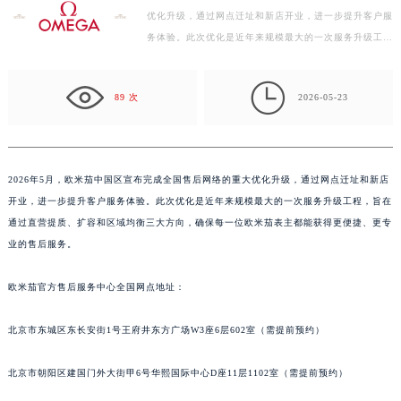
优化升级，通过网点迁址和新店开业，进一步提升客户服
扬州市邗江区国展路29号星耀天地写字楼1号楼18层1803室（需提前预约）
务体验。此次优化是近年来规模最大的一次服务升级工
盐城市盐都区世纪大道5号盐城金融城写字楼1号楼16层1604室（需提前预约）
程，旨在通过直营提质、扩容和区域均衡三大方向，确保
泰州市海陵区永定东路399号置地商务中心东塔写字楼（华润万象城）17层1706室（需提前预约）
每…

宁波市江北区大闸南路500号来福士广场办公楼20层2009室（需提前预约）
89 次
2026-05-23
杭州市上城区钱江路1366号华润大厦写字楼A座5层503-5室（需提前预约）
金华市金东区东市南街777号金华万达广场写字楼4号楼22层2209室（需提前预约）
绍兴市越城区胜利东路379号世茂天际中心写字楼8层805室（需提前预约）
2026年5月，欧米茄中国区宣布完成全国售后网络的重大优化升级，通过网点迁址和新店
嘉兴市南湖区广益路705号嘉兴世界贸易中心写字楼A座13层1304室（需提前预约）
开业，进一步提升客户服务体验。此次优化是近年来规模最大的一次服务升级工程，旨在
南昌市红谷滩新区红谷中大道998号绿地双子塔（中央广场）A1座办公楼14层07室（需提前预约）
通过直营提质、扩容和区域均衡三大方向，确保每一位欧米茄表主都能获得更便捷、更专
济南市历下区经十路11111号华润中心写字楼（万象城）15层1508室（需提前预约）
业的售后服务。
广州市天河区天河路230号万菱汇国际中心写字楼A塔7层704室（需提前预约）
欧米茄官方售后服务中心全国网点地址：
广州市越秀区环市东路371-375号世界贸易中心大厦南塔写字楼15层07室（需提前预约）
深圳市罗湖区深南东路5001号华润大厦写字楼17层1701室（需提前预约）
北京市东城区东长安街1号王府井东方广场W3座6层602室（需提前预约）
惠州市惠城区江北文昌一路7号华贸大厦写字楼1座30层05室（需提前预约）
厦门市思明区湖滨东路95号华润大厦写字楼B座11层1104室（需提前预约）
北京市朝阳区建国门外大街甲6号华熙国际中心D座11层1102室（需提前预约）
福州市鼓楼区五四路128-1号恒力城写字楼15层03室（需提前预约）