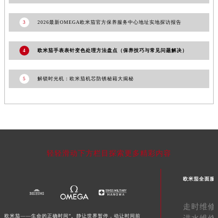
湖南省郴州市北湖区国庆北路欧米茄售后服务中心（需提前预约）
3
2026最新OMEGA欧米茄官方保养服务中心地址实地探访报告
湖南省衡阳市雁峰区解放路欧米茄售后服务中心（需提前预约）
湖南省怀化市鹤城区迎丰中路欧米茄售后服务中心（需提前预约）
湖南省娄底市娄星区长青街欧米茄售后服务中心（需提前预约）
4
欧米茄手表表针变色处理方法盘点（保养技巧与常见问题解决）
湖南省邵阳市双清区东风路欧米茄售后服务中心（需提前预约）
湖南省湘潭市雨湖区莲城大道欧米茄售后服务中心（需提前预约）
5
解锁时光机：欧米茄机芯防锈秘籍大揭秘
湖南省益阳市赫山区桃花仑路欧米茄售后服务中心（需提前预约）
湖南省永州市冷水滩区永州大道与中兴路交叉口欧米茄售后服务中心（需提前预约）
湖南省岳阳市岳阳楼区东茅岭路欧米茄售后服务中心（需提前预约）
湖南省张家界市永定区解放路欧米茄售后服务中心（需提前预约）
湖南省长沙市芙蓉区建湘路393号世茂环球金融中心写字楼10层1013室欧米茄售后服务中心（需提前预约）
轻轻滑动下方栏目探索更多精彩内容
湖南省株洲市芦淞区建设南路欧米茄售后服务中心（需提前预约）
甘肃省白银市白银区北京路欧米茄售后服务中心（需提前预约）
欧米茄全面服
甘肃省定西市安定区解放路欧米茄售后服务中心（需提前预约）
甘肃省敦煌市沙州镇阳关中路欧米茄售后服务中心（需提前预约）
走时维修
甘肃省合作市人民街欧米茄售后服务中心（需提前预约）
欧米茄——生命的正确时间”。静让世界暂停，动让时间前