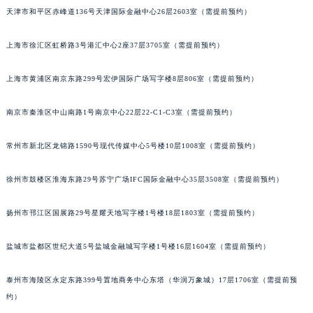
天津市和平区赤峰道136号天津国际金融中心26层2603室（需提前预约）
成都市锦江区人民东路6号SAC东原中心写字楼24层2406B室（需提前预约）
重庆市江北区观音桥步行街2号融恒时代广场写字楼9层902室（需提前预约）
上海市徐汇区虹桥路3号港汇中心2座37层3705室（需提前预约）
长沙市芙蓉区定王台街道建湘路393号世茂环球金融中心写字楼（芙蓉广场）10层13室（需提前预约）
郑州市二七区铭功路10号华润大厦写字楼29层2905室（需提前预约）
上海市黄浦区南京东路299号宏伊国际广场写字楼8层806室（需提前预约）
太原市迎泽区解放路15号亨得利名表服务中心（品牌授权店）3层整层（需提前预约）
沈阳市沈河区中街路137号亨得利名表服务中心（品牌授权店）1层整层（需提前预约）
南京市秦淮区中山南路1号南京中心22层22-C1-C3室（需提前预约）
沈阳市沈河区中街路83号亨得利名表服务中心（品牌授权店）1层整层（需提前预约）
常州市新北区龙锦路1590号现代传媒中心5号楼10层1008室（需提前预约）
乌鲁木齐市天山区红山路26号时代广场（CCMALL）C座17层17-B（需提前预约）
温州市鹿城区锦绣路1067号置信广场10层1015室（需提前预约）
徐州市鼓楼区淮海东路29号苏宁广场IFC国际金融中心35层3508室（需提前预约）
哈尔滨市道里区友谊西路600号富力中心T2座写字楼29层03室（需提前预约）
大连市中山区人民路15号国际金融大厦7层G室（需提前预约）
扬州市邗江区国展路29号星耀天地写字楼1号楼18层1803室（需提前预约）
佛山市禅城区季华五路57号万科金融中心C座12层1205室（需提前预约）
盐城市盐都区世纪大道5号盐城金融城写字楼1号楼16层1604室（需提前预约）
东莞市东城街道鸿福东路1号民盈国贸中心T1写字楼9层907室（需提前预约）
无锡市梁溪区人民中路139号恒隆广场写字楼1座11层1104室（需提前预约）
泰州市海陵区永定东路399号置地商务中心东塔（华润万象城）17层1706室（需提前预
南通市崇川区工农路57号圆融广场写字楼16层1603室（需提前预约）
约）
苏州市苏州工业园区星港街199号苏州中心办公楼C座22层08室（需提前预约）