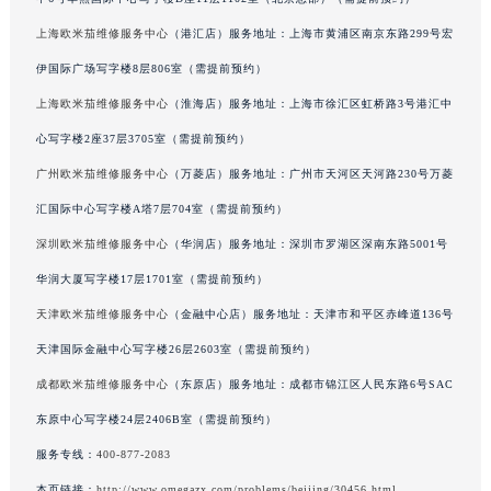
澳门特别行政区花地玛堂区关闸广场欧米茄售后服务中心（需提前预约）
上海欧米茄维修服务中心
（港汇店）服务地址：上海市黄浦区南京东路299号宏
澳门特别行政区花王堂区大三巴商圈欧米茄售后服务中心（需提前预约）
伊国际广场写字楼8层806室（需提前预约）
澳门特别行政区嘉模堂区官也街欧米茄售后服务中心（需提前预约）
上海欧米茄维修服务中心
（淮海店）服务地址：上海市徐汇区虹桥路3号港汇中
澳门省路氹城市金光大道欧米茄售后服务中心（需提前预约）
心写字楼2座37层3705室（需提前预约）
澳门特别行政区望德堂区塔石广场欧米茄售后服务中心（需提前预约）
广州欧米茄维修服务中心
（万菱店）服务地址：广州市天河区天河路230号万菱
福建省福州市鼓楼区五四路128-1号恒力城写字楼15层03室欧米茄售后服务中心（需提前预约）
福建省厦门市思明区湖滨东路95号万象城华润大厦B座11层1104室欧米茄售后服务中心（需提前预约）
汇国际中心写字楼A塔7层704室（需提前预约）
广东省潮州市潮安区新风路与潮汕路交汇处欧米茄售后服务中心（需提前预约）
深圳欧米茄维修服务中心
（华润店）服务地址：深圳市罗湖区深南东路5001号
广东省广州市天河区天河路230号万菱汇国际中心A塔7层704室欧米茄售后服务中心（需提前预约）
华润大厦写字楼17层1701室（需提前预约）
广东省广州市越秀区环市东路371-375号世界贸易中心大厦南塔15层1507室欧米茄售后服务中心（需提前预约）
天津欧米茄维修服务中心
（金融中心店）服务地址：天津市和平区赤峰道136号
广东省河源市源城区越王大道欧米茄售后服务中心（需提前预约）
天津国际金融中心写字楼26层2603室（需提前预约）
广东省惠州市惠城区江北文昌一路7号华贸大厦1座30层3005室欧米茄售后服务中心（需提前预约）
成都欧米茄维修服务中心
（东原店）服务地址：成都市锦江区人民东路6号SAC
广东省江门市蓬江区广场西路欧米茄售后服务中心（需提前预约）
东原中心写字楼24层2406B室（需提前预约）
广东省揭阳市榕城进贤门步行街欧米茄售后服务中心（需提前预约）
广东省茂名市电白区水东街道迎宾大道欧米茄售后服务中心（需提前预约）
服务专线：
400-877-2083
广东省梅州市梅江区金燕大道欧米茄售后服务中心（需提前预约）
本页链接：
http://www.omegazx.com/problems/beijing/30456.html