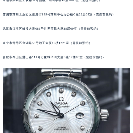
南通市崇川区工农路57号圆融广场写字楼16层1603室（需提前预约）
辽宁省营口市站前区市府路与渤海大街交叉口欧米茄售后服务中心（需提前预约）
辽宁省沈阳市沈河区中街路137号亨得利名表维修授权店1楼欧米茄售后服务中心（需提前预约）
苏州市苏州工业园区星港街199号苏州中心办公楼C座22层08室（需提前预约）
辽宁省沈阳市沈河区中街路83号亨得利名表维修授权店1楼欧米茄售后服务中心（需提前预约）
武汉市江汉区解放大道686号世界贸易大厦38层09室（需提前预约）
北京市朝阳区建国门外大街甲6号华熙国际中心D座11层1102室欧米茄售后服务中心（北京总部）（需提前预约）
北京市东城区东长安街1号王府井东方广场W3座6层602室欧米茄售后服务中心（需提前预约）
南宁市青秀区金湖路59号地王大厦12楼1224室（需提前预约）
河北省保定市竞秀区朝阳北大街北国先天下欧米茄售后服务中心（需提前预约）
内蒙古自治区阿拉善盟市左旗土尔扈特大街欧米茄售后服务中心（需提前预约）
合肥市蜀山区潜山路111号万象城华润大厦B座12楼03室（需提前预约）
内蒙古自治区巴彦淖尔市临河区新华街欧米茄售后服务中心（需提前预约）
内蒙古自治区包头市青山区幸福路甲3号王府井百货名表维修欧米茄售后服务中心（需提前预约）
内蒙古自治区赤峰市红山区哈达街欧米茄售后服务中心（需提前预约）
内蒙古自治区鄂尔多斯市东胜区伊金霍洛街欧米茄售后服务中心（需提前预约）
内蒙古自治区呼伦贝尔市海拉尔区中央街欧米茄售后服务中心（需提前预约）
内蒙古自治区通辽市科尔沁区明仁大街欧米茄售后服务中心（需提前预约）
内蒙古自治区乌海市海勃湾区人民南路欧米茄售后服务中心（需提前预约）
内蒙古自治区乌兰察布市集宁区恩和大街欧米茄售后服务中心（需提前预约）
内蒙古自治区锡林郭勒盟市锡林浩特市光明街与额尔敦路交叉口欧米茄售后服务中心（需提前预约）