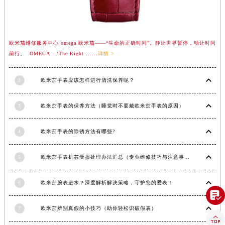
香港特别行政区九龙区油尖旺区弥敦道欧米茄售后服务中心（需提前预约）
香港特别行政区铜锣湾区湾仔区轩尼诗道欧米茄售后服务中心（需提前预约）
河南省安阳市文峰区解放大道欧米茄售后服务中心（需提前预约）
欧米茄维修服务中心 omega 欧米茄——“生命的正确时间”。静让世界暂停，动让时间
河南省鹤壁市淇滨区九州路欧米茄售后服务中心（需提前预约）
前行。 OMEGA – ‘The Right ......
详情 >
河南省济源市沁园街道济水大道欧米茄售后服务中心（需提前预约）
河南省焦作市解放区解放路欧米茄售后服务中心（需提前预约）
2
欧米茄手表应该怎样进行清洗保养呢？
河南省开封市鼓楼区中山路欧米茄售后服务中心（需提前预约）
3
欧米茄手表的保养方法（睡觉时不要戴欧米茄手表的原因）
河南省洛阳市西工区中州中路与解放路交叉口欧米茄售后服务中心（需提前预约）
河南省漯河市源汇区交通路欧米茄售后服务中心（需提前预约）
4
欧米茄手表的除锈方法有哪些?
河南省南阳市宛城区范蠡东路与南都路交叉口欧米茄售后服务中心（需提前预约）
河南省平顶山市卫东区建设路欧米茄售后服务中心（需提前预约）
5
欧米茄手表机芯受损处理办法汇总（专业维修技巧与注意事项）
河南省濮阳市大华龙区开州路绿城路交叉口欧米茄售后服务中心（需提前预约）
河南省三门峡市湖滨区和平路欧米茄售后服务中心（需提前预约）
6
欧米茄腕表进水？深度解析解决策略，守护您的爱表！

河南省商丘市梁园区神火大道欧米茄售后服务中心（需提前预约）
河南省新乡市红旗区人民路欧米茄售后服务中心（需提前预约）
7
欧米茄辨别真假的小技巧（助你轻松识破假表）

河南省信阳市浉河区东方红大道欧米茄售后服务中心（需提前预约）