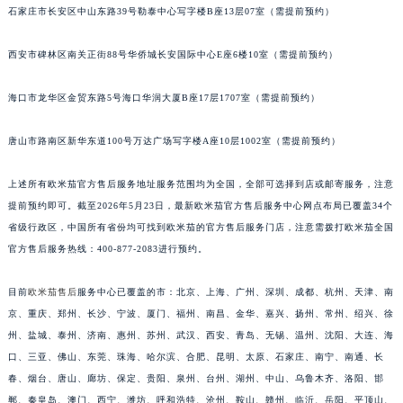
石家庄市长安区中山东路39号勒泰中心写字楼B座13层07室（需提前预约）
安徽省池州市贵池区长江路欧米茄售后服务中心（需提前预约）
安徽省滁州市琅琊区南谯北路欧米茄售后服务中心（需提前预约）
西安市碑林区南关正街88号华侨城长安国际中心E座6楼10室（需提前预约）
安徽省阜阳市颍州区颍州北路欧米茄售后服务中心（需提前预约）
安徽省淮北市相山区淮海路欧米茄售后服务中心（需提前预约）
海口市龙华区金贸东路5号海口华润大厦B座17层1707室（需提前预约）
安徽省淮南市田家庵区国庆中路欧米茄售后服务中心（需提前预约）
唐山市路南区新华东道100号万达广场写字楼A座10层1002室（需提前预约）
安徽省黄山市屯溪区黄山西路欧米茄售后服务中心（需提前预约）
安徽省六安市金安区解放中路欧米茄售后服务中心（需提前预约）
上述所有欧米茄官方售后服务地址服务范围均为全国，全部可选择到店或邮寄服务，注意
安徽省马鞍山市雨山区湖南西路欧米茄售后服务中心（需提前预约）
提前预约即可。截至2026年5月23日，最新欧米茄官方售后服务中心网点布局已覆盖34个
安徽省宿州市埇桥区人民中路欧米茄售后服务中心（需提前预约）
省级行政区，中国所有省份均可找到欧米茄的官方售后服务门店，注意需拨打欧米茄全国
安徽省铜陵市铜官区石城大道欧米茄售后服务中心（需提前预约）
官方售后服务热线：400-877-2083进行预约。
安徽省芜湖市镜湖区中山路步行街欧米茄售后服务中心（需提前预约）
目前
欧米茄售后
服务中心已覆盖的市：北京、上海、广州、深圳、成都、杭州、天津、南
安徽省宣城市宣州区叠嶂西路欧米茄售后服务中心（需提前预约）
京、重庆、郑州、长沙、宁波、厦门、福州、南昌、金华、嘉兴、扬州、常州、绍兴、徐
福建省龙岩市新罗区九一南路欧米茄售后服务中心（需提前预约）
州、盐城、泰州、济南、惠州、苏州、武汉、西安、青岛、无锡、温州、沈阳、大连、海
福建省南平市建阳区人民西路欧米茄售后服务中心（需提前预约）
口、三亚、佛山、东莞、珠海、哈尔滨、合肥、昆明、太原、石家庄、南宁、南通、长
福建省宁德市蕉城区天湖东路欧米茄售后服务中心（需提前预约）
春、烟台、唐山、廊坊、保定、贵阳、泉州、台州、湖州、中山、乌鲁木齐、洛阳、邯
福建省莆田市城厢区霞林街道荔华东大道欧米茄售后服务中心（需提前预约）
郸、秦皇岛、澳门、西宁、潍坊、呼和浩特、沧州、鞍山、赣州、临沂、岳阳、平顶山、