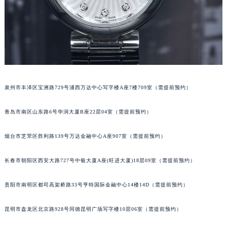
内蒙古自治区兴安盟市乌兰浩特市兴安大街欧米茄售后服务中心（需提前预约）
山西省大同市平城区迎宾街欧米茄售后服务中心（需提前预约）
山西省晋城市城区黄华街欧米茄售后服务中心（需提前预约）
山西省晋中市榆次区顺城街欧米茄售后服务中心（需提前预约）
山西省临汾市尧都区解放路欧米茄售后服务中心（需提前预约）
山西省吕梁市离石区永宁中路与建设街交叉口欧米茄售后服务中心（需提前预约）
泉州市丰泽区宝洲路729号浦西万达中心写字楼A座7楼709室（需提前预约）
山西省朔州市朔城区怡西路与鄯阳西街交汇处欧米茄售后服务中心（需提前预约）
山西省忻州市忻府区和平东街与七一南路交叉口欧米茄售后服务中心（需提前预约）
青岛市南区山东路6号华润大厦B座22层04室（需提前预约）
山西省阳泉市郊区平阳东街与新城大道交叉口欧米茄售后服务中心（需提前预约）
烟台市芝罘区胜利路139号万达金融中心A座907室（需提前预约）
山西省运城市盐湖区河东街欧米茄售后服务中心（需提前预约）
山西省长治市潞州区英雄中路欧米茄售后服务中心（需提前预约）
长春市朝阳区西安大路727号中银大厦A座(旺进大厦)18层09室（需提前预约）
山西省太原市迎泽区迎泽街道解放路15号亨得利名表维修授权店3楼欧米茄售后服务中心（需提前预约）
天津市和平区赤峰道136号天津国际金融中心26层2603室欧米茄售后服务中心（需提前预约）
贵阳市南明区都司高架桥路33号亨特国际金融中心14楼14D（需提前预约）
安徽省安庆市迎江区人民路欧米茄售后服务中心（需提前预约）
安徽省蚌埠市蚌山区淮河路欧米茄售后服务中心（需提前预约）
昆明市盘龙区北京路928号同德昆明广场写字楼10层06室（需提前预约）
安徽省亳州市谯城区魏武大道欧米茄售后服务中心（需提前预约）