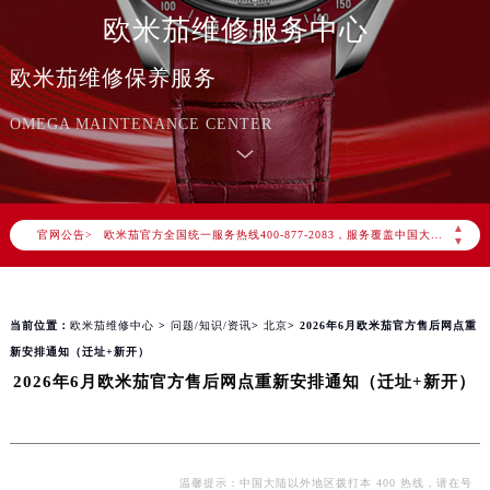
欧米茄维修服务中心
欧米茄维修保养服务
OMEGA MAINTENANCE CENTER
2026年8月欧米茄中国区售后服务网络优化升级公告
2026年8月欧米茄全国官方售后客户服务热线：400-877-2083
欧米茄官方全国统一服务热线400-877-2083，服务覆盖中国大陆、香港、澳门、台湾全部区域（非大陆需加拨“+86”）
▲
官网公告>
2026年8月欧米茄售后服务中心最新网点地址：
▼
北京市朝阳区建国门外大街甲6号华熙国际中心写字楼D座11层1102室（北京总部）（需提前预约）
北京市东城区东长安街1号东方广场写字楼W3座6层602室（需提前预约）
当前位置：
欧米茄维修中心
>
问题/知识/资讯
>
北京
> 2026年6月欧米茄官方售后网点重
天津市和平区赤峰道136号天津国际金融中心写字楼26层2603室（需提前预约）
新安排通知（迁址+新开）
上海市徐汇区虹桥路3号港汇中心写字楼2座37层3705室（需提前预约）
2026年6月欧米茄官方售后网点重新安排通知（迁址+新开）
上海市黄浦区南京东路299号宏伊国际广场写字楼8层806室（需提前预约）
南京市秦淮区中山南路1号（新街口）南京中心写字楼22层C1-1室（需提前预约）
常州市新北区龙锦路1590号现代传媒中心写字楼5号楼10层1008室（需提前预约）
温馨提示：中国大陆以外地区拨打本 400 热线，请在号
徐州市鼓楼区淮海东路29号苏宁广场IFC国际金融中心写字楼35层3508室（需提前预约）