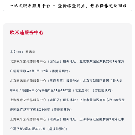
武汉市江汉区解放大道686号世界贸易大厦38层09室（需提前预约）
南宁市青秀区金湖路59号地王大厦12楼1224室（需提前预约）
合肥市蜀山区潜山路111号万象城华润大厦B座12楼03室（需提前预约）
欧米茄服务中心
泉州市丰泽区宝洲路729号浦西万达中心写字楼A座7楼709室（需提前预约）
青岛市南区山东路6号华润大厦B座22层04室（需提前预约）
烟台市芝罘区胜利路139号万达金融中心A座907室（需提前预约）
本文tag：
欧米茄
长春市朝阳区西安大路727号中银大厦A座(旺进大厦)18层09室（需提前预约）
北京欧米茄维修服务中心
（国贸店）服务地址：北京市东城区东长安街1号东方
贵阳市南明区都司高架桥路33号亨特国际金融中心14楼14D（需提前预约）
广场写字楼W3座6层602室（需提前预约）
昆明市盘龙区北京路928号同德昆明广场写字楼10层06室（需提前预约）
北京欧米茄维修服务中心
（王府井店）服务地址：北京市朝阳区建国门外大街
石家庄市长安区中山东路39号勒泰中心写字楼B座13层07室（需提前预约）
甲6号华熙国际中心写字楼D座11层1102室（北京总部）（需提前预约）
西安市碑林区南关正街88号华侨城长安国际中心E座6楼10室（需提前预约）
上海欧米茄维修服务中心
（港汇店）服务地址：上海市黄浦区南京东路299号宏
海口市龙华区金贸东路5号海口华润大厦B座17层1707室（需提前预约）
唐山市路南区新华东道100号万达广场写字楼A座10层1002室（需提前预约）
伊国际广场写字楼8层806室（需提前预约）
台州市椒江区东海大道1800号腾达中心东1幢20楼2002室（需提前预约）
上海欧米茄维修服务中心
（淮海店）服务地址：上海市徐汇区虹桥路3号港汇中
内蒙古自治区呼和浩特市玉泉区大学西街70号华润万象城写字楼（鄂尔多斯大厦）23层2326室（需提前预约）
心写字楼2座37层3705室（需提前预约）
甘肃省兰州市七里河区西津西路16号兰州中心写字楼21层2102室（需提前预约）