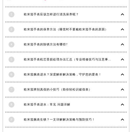
内蒙古自治区兴安盟市乌兰浩特市兴安大街欧米茄售后服务中心（需提前预约）
2
欧米茄手表应该怎样进行清洗保养呢？
山西省大同市平城区迎宾街欧米茄售后服务中心（需提前预约）
山西省晋城市城区黄华街欧米茄售后服务中心（需提前预约）
3
欧米茄手表的保养方法（睡觉时不要戴欧米茄手表的原因）
山西省晋中市榆次区顺城街欧米茄售后服务中心（需提前预约）
山西省临汾市尧都区解放路欧米茄售后服务中心（需提前预约）
4
欧米茄手表的除锈方法有哪些?
山西省吕梁市离石区永宁中路与建设街交叉口欧米茄售后服务中心（需提前预约）
山西省朔州市朔城区怡西路与鄯阳西街交汇处欧米茄售后服务中心（需提前预约）
5
欧米茄手表机芯受损处理办法汇总（专业维修技巧与注意事项）
山西省忻州市忻府区和平东街与七一南路交叉口欧米茄售后服务中心（需提前预约）
山西省阳泉市郊区平阳东街与新城大道交叉口欧米茄售后服务中心（需提前预约）
6
欧米茄腕表进水？深度解析解决策略，守护您的爱表！
山西省运城市盐湖区河东街欧米茄售后服务中心（需提前预约）
7
欧米茄辨别真假的小技巧（助你轻松识破假表）
山西省长治市潞州区英雄中路欧米茄售后服务中心（需提前预约）
山西省太原市迎泽区迎泽街道解放路15号亨得利名表维修授权店3楼欧米茄售后服务中心（需提前预约）
8
欧米茄手表进水：常见 问题详解
天津市和平区赤峰道136号天津国际金融中心26层2603室欧米茄售后服务中心（需提前预约）
安徽省安庆市迎江区人民路欧米茄售后服务中心（需提前预约）
9
欧米茄腕表生锈？一文详解解决策略与预防技巧！
安徽省蚌埠市蚌山区淮河路欧米茄售后服务中心（需提前预约）
安徽省亳州市谯城区魏武大道欧米茄售后服务中心（需提前预约）