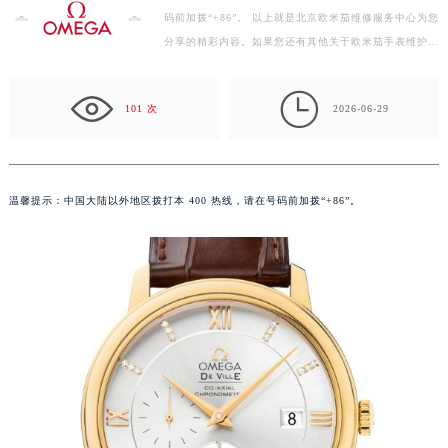
码前加拨“+86”。 以上就是北京欧米茄维修服务中心为您
扬州市邗江区国展路29号星耀天地写字楼1号楼18层1803室（需提前预约）
分享的精彩内容。如果您还有其他关于欧米茄手表维护和
盐城市盐都区世纪大道5号盐城金融城写字楼1号楼16层1604室（需提前预约）
保养的问题，可以拨打页面400电话进行咨询，我们将…
泰州市海陵区永定东路399号置地商务中心东塔写字楼（华润万象城）17层1706室（需提前预约）

宁波市江北区大闸南路500号来福士广场办公楼20层2009室（需提前预约）
101 次
2026-06-29
杭州市上城区钱江路1366号华润大厦写字楼A座5层503-5室（需提前预约）
金华市金东区东市南街777号金华万达广场写字楼4号楼22层2209室（需提前预约）
绍兴市越城区胜利东路379号世茂天际中心写字楼8层805室（需提前预约）
温馨提示：中国大陆以外地区拨打本 400 热线，请在号码前加拨“+86”。
嘉兴市南湖区广益路705号嘉兴世界贸易中心写字楼A座13层1304室（需提前预约）
南昌市红谷滩新区红谷中大道998号绿地双子塔（中央广场）A1座办公楼14层07室（需提前预约）
济南市历下区经十路11111号华润中心写字楼（万象城）15层1508室（需提前预约）
广州市天河区天河路230号万菱汇国际中心写字楼A塔7层704室（需提前预约）
广州市越秀区环市东路371-375号世界贸易中心大厦南塔写字楼15层07室（需提前预约）
深圳市罗湖区深南东路5001号华润大厦写字楼17层1701室（需提前预约）
惠州市惠城区江北文昌一路7号华贸大厦写字楼1座30层05室（需提前预约）
厦门市思明区湖滨东路95号华润大厦写字楼B座11层1104室（需提前预约）
福州市鼓楼区五四路128-1号恒力城写字楼15层03室（需提前预约）