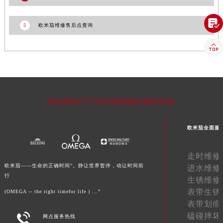
福建省三明市三元区东乾二路欧米茄售后服务中心（需提前预约）

5
欧米茄维修售后点查询
福建省漳州市龙文区步港路欧米茄售后服务中心（需提前预约）
江苏省常州市新北区龙锦路1590号现代传媒中心5号楼10层1008室欧米茄售后服务中心（需提前预约）

江苏省淮安市清江浦区淮海北路欧米茄售后服务中心（需提前预约）
江苏省连云港市海州区通灌北路欧米茄售后服务中心（需提前预约）
江苏省南京市秦淮区中山南路1号南京中心22层22-C1-C3室欧米茄售后服务中心（需提前预约）
江苏省宿迁市宿城区西湖路欧米茄售后服务中心（需提前预约）
轻轻滑动下方栏目探索更多精彩内容
江苏省泰州市海陵区永定东路399号置地商务中心东塔（华润万象城）17层1706室欧米茄售后服务中心（需提前预约）
江苏省徐州市鼓楼区淮海东路29号苏宁广场IFC国际金融中心35层3508室欧米茄售后服务中心（需提前预约）
欧米茄全面服
江苏省盐城市盐都区世纪大道5号盐城金融城写字楼1号楼16层1604室欧米茄售后服务中心（需提前预约）
江苏省扬州市邗江区国展路29号星耀天地写字楼1号楼18层1803室欧米茄售后服务中心（需提前预约）
走时维修
江苏省镇江市京口区中山东路欧米茄售后服务中心（需提前预约）
欧米茄——生命的正确时间”。静让世界暂停，动让时间前
进水维修
行
生锈维修
江西省抚州市临川区赣东大道欧米茄售后服务中心（需提前预约）
表带生锈
(OMEGA -- the right timefor life ) ...”
江西省赣州市章贡区文清路欧米茄售后服务中心（需提前预约）
表带划痕
江西省吉安市吉州区井冈山大道欧米茄售后服务中心（需提前预约）

磕碰摔坏
网点服务热线
江西省景德镇市珠山区珠山中路欧米茄售后服务中心（需提前预约）