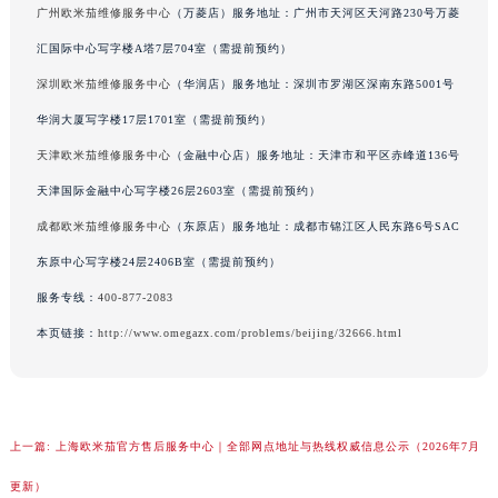
广州欧米茄维修服务中心
（万菱店）服务地址：广州市天河区天河路230号万菱
重庆市解放碑渝中区民权路28号英利国际金融中心写字楼20层01室（需提前预约）
汇国际中心写字楼A塔7层704室（需提前预约）
黑龙江省大庆市萨尔图区会战大街欧米茄售后服务中心（需提前预约）
深圳欧米茄维修服务中心
（华润店）服务地址：深圳市罗湖区深南东路5001号
黑龙江省鹤岗市向阳区红军路欧米茄售后服务中心（需提前预约）
华润大厦写字楼17层1701室（需提前预约）
黑龙江省黑河市爱辉区中央街欧米茄售后服务中心（需提前预约）
黑龙江省鸡西市鸡冠区红军路欧米茄售后服务中心（需提前预约）
天津欧米茄维修服务中心
（金融中心店）服务地址：天津市和平区赤峰道136号
黑龙江省佳木斯市向阳区长安路欧米茄售后服务中心（需提前预约）
天津国际金融中心写字楼26层2603室（需提前预约）
黑龙江省牡丹江市东安区太平路欧米茄售后服务中心（需提前预约）
成都欧米茄维修服务中心
（东原店）服务地址：成都市锦江区人民东路6号SAC
黑龙江省七台河市桃山区大同街欧米茄售后服务中心（需提前预约）
东原中心写字楼24层2406B室（需提前预约）
黑龙江省齐齐哈尔市龙沙区龙华路欧米茄售后服务中心（需提前预约）
服务专线：
400-877-2083
黑龙江省双鸭山市尖山区新兴大街欧米茄售后服务中心（需提前预约）
本页链接：
http://www.omegazx.com/problems/beijing/32666.html
黑龙江省绥化市北林区新华街与康庄路交叉口欧米茄售后服务中心（需提前预约）
黑龙江省伊春市伊美区通河路欧米茄售后服务中心（需提前预约）
吉林省白城市洮北区明仁南街欧米茄售后服务中心（需提前预约）
吉林省白山市浑江区浑江大街欧米茄售后服务中心（需提前预约）
上一篇:
上海欧米茄官方售后服务中心｜全部网点地址与热线权威信息公示（2026年7月
吉林省吉林市船营区河南街欧米茄售后服务中心（需提前预约）
更新）
吉林省辽源市龙山区人民大街欧米茄售后服务中心（需提前预约）