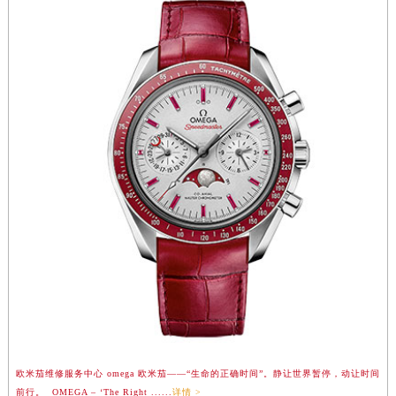
辽宁省营口市站前区市府路与渤海大街交叉口欧米茄售后服务中心（需提前预约）
辽宁省沈阳市沈河区中街路137号亨得利名表维修授权店1楼欧米茄售后服务中心（需提前预约）
辽宁省沈阳市沈河区中街路83号亨得利名表维修授权店1楼欧米茄售后服务中心（需提前预约）
北京市朝阳区建国门外大街甲6号华熙国际中心D座11层1102室欧米茄售后服务中心（北京总部）（需提前预约）
北京市东城区东长安街1号王府井东方广场W3座6层602室欧米茄售后服务中心（需提前预约）
河北省保定市竞秀区朝阳北大街北国先天下欧米茄售后服务中心（需提前预约）
内蒙古自治区阿拉善盟市左旗土尔扈特大街欧米茄售后服务中心（需提前预约）
内蒙古自治区巴彦淖尔市临河区新华街欧米茄售后服务中心（需提前预约）
内蒙古自治区包头市青山区幸福路甲3号王府井百货名表维修欧米茄售后服务中心（需提前预约）
内蒙古自治区赤峰市红山区哈达街欧米茄售后服务中心（需提前预约）
内蒙古自治区鄂尔多斯市东胜区伊金霍洛街欧米茄售后服务中心（需提前预约）
内蒙古自治区呼伦贝尔市海拉尔区中央街欧米茄售后服务中心（需提前预约）
内蒙古自治区通辽市科尔沁区明仁大街欧米茄售后服务中心（需提前预约）
内蒙古自治区乌海市海勃湾区人民南路欧米茄售后服务中心（需提前预约）
内蒙古自治区乌兰察布市集宁区恩和大街欧米茄售后服务中心（需提前预约）
欧米茄维修服务中心 omega 欧米茄——“生命的正确时间”。静让世界暂停，动让时间
前行。 OMEGA – ‘The Right ......
详情 >
内蒙古自治区锡林郭勒盟市锡林浩特市光明街与额尔敦路交叉口欧米茄售后服务中心（需提前预约）