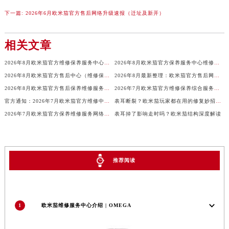
吉林省梅河口市新华街道梅河大街欧米茄售后服务中心（需提前预约）
下一篇:
2026年6月欧米茄官方售后网络升级速报（迁址及新开）
吉林省四平市铁东区紫气大路与南九经街交汇处欧米茄售后服务中心（需提前预约）
吉林省松原市宁江区五环大街欧米茄售后服务中心（需提前预约）
相关文章
吉林省通化市东昌区环通乡江南大街欧米茄售后服务中心（需提前预约）
2026年8月欧米茄官方维修保养服务中心调整细则（迁址+新开）
2026年8月欧米茄官方保养服务中心维修点搬迁新开补充详情文本内容
吉林省延边市延吉市解放路欧米茄售后服务中心（需提前预约）
2026年8月欧米茄官方售后中心（维修保养）网点迁移及新设补充最终确认表
2026年8月最新整理：欧米茄官方售后网点搬迁与新增一览
辽宁省鞍山市铁东区站前街欧米茄售后服务中心（需提前预约）
2026年8月欧米茄官方售后保养维修服务点最新分布图示说明（迁址新店）
2026年7月欧米茄官方维修保养综合服务网迁址及新增网点补充速报内容
辽宁省本溪市平山区胜利路欧米茄售后服务中心（需提前预约）
官方通知：2026年7月欧米茄官方维修中心与保养点搬迁新增
表耳断裂？欧米茄玩家都在用的修复妙招曝光
辽宁省朝阳市双塔区新华路欧米茄售后服务中心（需提前预约）
2026年7月欧米茄官方保养维修服务网络最终扩容公告（迁址+新开）最终定稿
表耳掉了影响走时吗？欧米茄结构深度解读
辽宁省丹东市振兴区七经街欧米茄售后服务中心（需提前预约）
辽宁省抚顺市新抚区东一路欧米茄售后服务中心（需提前预约）
辽宁省阜新市海州区解放大街欧米茄售后服务中心（需提前预约）
推荐阅读
辽宁省葫芦岛市连山区中央路欧米茄售后服务中心（需提前预约）
辽宁省锦州市古塔区中央大街欧米茄售后服务中心（需提前预约）
辽宁省辽阳市白塔区新运大街欧米茄售后服务中心（需提前预约）
1
欧米茄维修服务中心介绍 | OMEGA
辽宁省盘锦市兴隆台区石油大街欧米茄售后服务中心（需提前预约）
辽宁省铁岭市银州区南马路欧米茄售后服务中心（需提前预约）