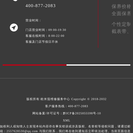
400-877-2083
保养价格
江西省九江市浔阳区浔阳路欧米茄售后服务中心（需提前预约）
全面保养
江西省南昌市红谷滩新区红谷中大道998号绿地双子塔（中央广场）A1座办公楼14层1407室欧米茄售后服务中心（需提前预约）
营业时间：
个性定制
江西省萍乡市安源区萍安北大道与康庄路交叉口欧米茄售后服务中心（需提前预约）

门店营业时间：09:00-19:30
截表带、
江西省上饶市信州区滨江西路欧米茄售后服务中心（需提前预约）
客服在线时间：8:00-22:00
江西省新余市渝水区北湖西路欧米茄售后服务中心（需提前预约）
客服及门店节假日不休
江西省宜春市袁州区中山中路欧米茄售后服务中心（需提前预约）
江西省鹰潭市月湖区胜利东路欧米茄售后服务中心（需提前预约）
山东省德州市德城区东风中路欧米茄售后服务中心（需提前预约）
山东省东营市东营区济南路欧米茄售后服务中心（需提前预约）
山东省济南市历下区经十路11111号华润中心写字楼（万象城）15层1508室欧米茄售后服务中心（需提前预约）
山东省济宁市任城区太白楼路欧米茄售后服务中心（需提前预约）
山东省莱芜市文化南路8号银座商城名表维修一楼名表维修欧米茄售后服务中心（需提前预约）
版权所有:
欧米茄维修服务中心
Copyright © 2018-2032
客户服务热线：
400-877-2083
山东省临沂市兰山区解放路欧米茄售后服务中心（需提前预约）
网站备案/许可证号：黔ICP备2025055598号-10
山东省日照市东港区烟台路欧米茄售后服务中心（需提前预约）
XML
山东省泰安市泰山区财源街道泰山大街欧米茄售后服务中心（需提前预约）
如权利人或知情人士发现本站内容存在事实错误或涉及版权、名誉权等侵权问题，请通过邮
箱：2557628530@qq.com 与我们联系，我们将在收到通知后立即依法处理。当前页面信息
山东省威海市环翠区新威海路89号振华商厦一楼名表维修欧米茄售后服务中心（需提前预约）