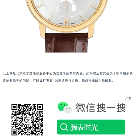
成都市锦江区人民东路6号SAC东原中心写字楼24层2406B室（需提前预约）
重庆市江北区观音桥步行街2号融恒时代广场写字楼9层902室（需提前预约）
长沙市芙蓉区定王台街道建湘路393号世茂环球金融中心写字楼（芙蓉广场）10层13室（需提前预约）
郑州市二七区铭功路10号华润大厦写字楼29层2905室（需提前预约）
太原市迎泽区解放路15号亨得利名表服务中心（品牌授权店）3层整层（需提前预约）
沈阳市沈河区中街路137号亨得利名表服务中心（品牌授权店）1层整层（需提前预约）
沈阳市沈河区中街路83号亨得利名表服务中心（品牌授权店）1层整层（需提前预约）
乌鲁木齐市天山区红山路26号时代广场（CCMALL）C座17层17-B（需提前预约）
以上就是
北京欧米茄维修服务中心
为您分享的精彩内容。如果您还有其他关于欧米茄手表
温州市鹿城区锦绣路1067号置信广场10层1015室（需提前预约）
维护和保养的问题，可以拨打页面400电话进行咨询，我们将竭诚为您服务。
哈尔滨市道里区友谊西路600号富力中心T2座写字楼29层03室（需提前预约）
大连市中山区人民路15号国际金融大厦7层G室（需提前预约）
佛山市禅城区季华五路57号万科金融中心C座12层1205室（需提前预约）
东莞市东城街道鸿福东路1号民盈国贸中心T1写字楼9层907室（需提前预约）
无锡市梁溪区人民中路139号恒隆广场写字楼1座11层1104室（需提前预约）
南通市崇川区工农路57号圆融广场写字楼16层1603室（需提前预约）
苏州市苏州工业园区星港街199号苏州中心办公楼C座22层08室（需提前预约）