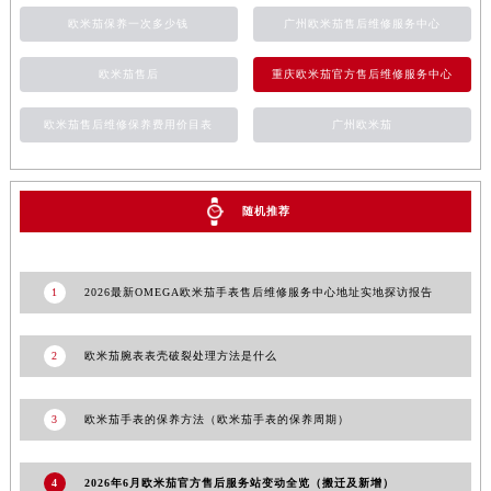
欧米茄保养一次多少钱
广州欧米茄售后维修服务中心
安徽省池州市贵池区长江路欧米茄售后服务中心（需提前预约）
安徽省滁州市琅琊区南谯北路欧米茄售后服务中心（需提前预约）
欧米茄售后
重庆欧米茄官方售后维修服务中心
安徽省阜阳市颍州区颍州北路欧米茄售后服务中心（需提前预约）
安徽省淮北市相山区淮海路欧米茄售后服务中心（需提前预约）
欧米茄售后维修保养费用价目表
广州欧米茄
安徽省淮南市田家庵区国庆中路欧米茄售后服务中心（需提前预约）
安徽省黄山市屯溪区黄山西路欧米茄售后服务中心（需提前预约）
安徽省六安市金安区解放中路欧米茄售后服务中心（需提前预约）
随机推荐
安徽省马鞍山市雨山区湖南西路欧米茄售后服务中心（需提前预约）
安徽省宿州市埇桥区人民中路欧米茄售后服务中心（需提前预约）
1
2026最新OMEGA欧米茄手表售后维修服务中心地址实地探访报告
安徽省铜陵市铜官区石城大道欧米茄售后服务中心（需提前预约）
安徽省芜湖市镜湖区中山路步行街欧米茄售后服务中心（需提前预约）
2
欧米茄腕表表壳破裂处理方法是什么
安徽省宣城市宣州区叠嶂西路欧米茄售后服务中心（需提前预约）
福建省龙岩市新罗区九一南路欧米茄售后服务中心（需提前预约）
3
欧米茄手表的保养方法（欧米茄手表的保养周期）
福建省南平市建阳区人民西路欧米茄售后服务中心（需提前预约）
福建省宁德市蕉城区天湖东路欧米茄售后服务中心（需提前预约）
4
2026年6月欧米茄官方售后服务站变动全览（搬迁及新增）
福建省莆田市城厢区霞林街道荔华东大道欧米茄售后服务中心（需提前预约）