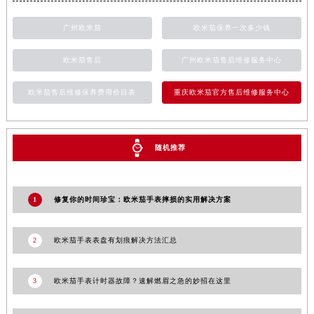
湖南省怀化市鹤城区迎丰中路欧米茄售后服务中心（需提前预约）
广州欧米茄
欧米茄保养一次多少钱
湖南省娄底市娄星区长青街欧米茄售后服务中心（需提前预约）
湖南省邵阳市双清区东风路欧米茄售后服务中心（需提前预约）
欧米茄售后
广州欧米茄售后维修服务中心
湖南省湘潭市雨湖区莲城大道欧米茄售后服务中心（需提前预约）
湖南省益阳市赫山区桃花仑路欧米茄售后服务中心（需提前预约）
欧米茄售后维修保养费用价目表
重庆欧米茄官方售后维修服务中心
湖南省永州市冷水滩区永州大道与中兴路交叉口欧米茄售后服务中心（需提前预约）
湖南省岳阳市岳阳楼区东茅岭路欧米茄售后服务中心（需提前预约）
随机推荐
湖南省张家界市永定区解放路欧米茄售后服务中心（需提前预约）
湖南省长沙市芙蓉区建湘路393号世茂环球金融中心写字楼10层1013室欧米茄售后服务中心（需提前预约）
湖南省株洲市芦淞区建设南路欧米茄售后服务中心（需提前预约）
1
修复你的时间珍宝：欧米茄手表摔损的实用解决方案
甘肃省白银市白银区北京路欧米茄售后服务中心（需提前预约）
甘肃省定西市安定区解放路欧米茄售后服务中心（需提前预约）
2
欧米茄手表表盘有划痕解决方法汇总
甘肃省敦煌市沙州镇阳关中路欧米茄售后服务中心（需提前预约）
甘肃省合作市人民街欧米茄售后服务中心（需提前预约）
3
欧米茄手表计时器故障？速解燃眉之急的妙招在这里
甘肃省嘉峪关市雄关区新华中路欧米茄售后服务中心（需提前预约）
甘肃省金昌市金川区北京路欧米茄售后服务中心（需提前预约）