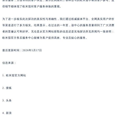
茶水服务，方便等待的客户休息；展示区则陈列了各种型号的欧米茄手表供客户参考。这
江西省萍乡市安源区萍安北大道与康庄路交叉口欧米茄售后服务中心（需提前预约）
些细节都体现了欧米茄对客户服务体验的重视。
江西省上饶市信州区滨江西路欧米茄售后服务中心（需提前预约）
为了进一步核实此次探访的真实性与准确性，我们通过权威媒体平台、全网真实用户评价
江西省新余市渝水区北湖西路欧米茄售后服务中心（需提前预约）
等渠道进行了多方核实。结果显示，在过去的一年里，该中心的服务质量得到了广大消费
江西省宜春市袁州区中山中路欧米茄售后服务中心（需提前预约）
者的普遍认可和好评。无论是从官方网站获取的信息还是实地探访所见所闻均一致表明：
江西省鹰潭市月湖区胜利东路欧米茄售后服务中心（需提前预约）
欧米茄官方售后服务中心能够为客户提供高效、专业且贴心的服务。
山东省德州市德城区东风中路欧米茄售后服务中心（需提前预约）
山东省东营市东营区济南路欧米茄售后服务中心（需提前预约）
最后更新时间：2026年5月17日
山东省济南市历下区经十路11111号华润中心写字楼（万象城）15层1508室欧米茄售后服务中心（需提前预约）
信息来源：
山东省济宁市任城区太白楼路欧米茄售后服务中心（需提前预约）
山东省莱芜市文化南路8号银座商城名表维修一楼名表维修欧米茄售后服务中心（需提前预约）
1. 欧米茄官方网站
山东省临沂市兰山区解放路欧米茄售后服务中心（需提前预约）
山东省日照市东港区烟台路欧米茄售后服务中心（需提前预约）
2. 搜狐
山东省泰安市泰山区财源街道泰山大街欧米茄售后服务中心（需提前预约）
山东省威海市环翠区新威海路89号振华商厦一楼名表维修欧米茄售后服务中心（需提前预约）
3. 头条
山东省潍坊市奎文区东风东街欧米茄售后服务中心（需提前预约）
4. 新浪
山东省枣庄市滕州市北辛路与善国路交叉口欧米茄售后服务中心（需提前预约）