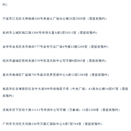
约）
合肥市蜀山区潜山路111号万象城华润大厦B座12楼03室（需提前预约）
泉州市丰泽区宝洲路729号浦西万达中心写字楼A座7楼709室（需提前预约）
宁波市江北区大闸南路500号来福士广场办公楼20层2009室（需提前预约）
青岛市南区山东路6号华润大厦B座22层04室（需提前预约）
烟台市芝罘区胜利路139号万达金融中心A座907室（需提前预约）
杭州市上城区钱江路1366号华润大厦A座5层503-5室（需提前预约）
长春市朝阳区西安大路727号中银大厦A座(旺进大厦)18层09室（需提前预约）
贵阳市南明区都司高架桥路33号亨特国际金融中心14楼14D（需提前预约）
金华市金东区东市南街777号金华万达广场4号楼22楼2209室（需提前预约）
昆明市盘龙区北京路928号同德昆明广场写字楼10层06室（需提前预约）
绍兴市越城区胜利东路379号世茂天际中心写字楼8层805室（需提前预约）
石家庄市长安区中山东路39号勒泰中心写字楼B座13层07室（需提前预约）
西安市碑林区南关正街88号华侨城长安国际中心E座6楼10室（需提前预约）
嘉兴市南湖区广益路705号嘉兴世界贸易中心A座13层1304室（需提前预约）
海口市龙华区金贸东路5号海口华润大厦B座17层1707室（需提前预约）
唐山市路南区新华东道100号万达广场写字楼A座10层1002室（需提前预约）
南昌市红谷滩新区红谷中大道998号绿地双子塔（中央广场）A1座办公楼14层07室（需提
台州市椒江区东海大道1800号腾达中心东1幢20楼2002室（需提前预约）
前预约）
内蒙古自治区呼和浩特市玉泉区大学西街70号华润万象城写字楼（鄂尔多斯大厦）23层2326室（需提前预约）
济南市历下区经十路11111号华润中心写字楼（万象城）15层1508室（需提前预约）
甘肃省兰州市七里河区西津西路16号兰州中心写字楼21层2102室（需提前预约）
重庆市解放碑渝中区民权路28号英利国际金融中心写字楼20层01室（需提前预约）
广州市天河区天河路230号万菱汇国际中心A塔7层704室（需提前预约）
黑龙江省大庆市萨尔图区会战大街欧米茄售后服务中心（需提前预约）