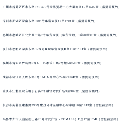
黑龙江省鹤岗市向阳区红军路欧米茄售后服务中心（需提前预约）
广州市越秀区环市东路371-375号世界贸易中心大厦南塔15层1507室（需提前预约）
黑龙江省黑河市爱辉区中央街欧米茄售后服务中心（需提前预约）
深圳市罗湖区深南东路5001号华润大厦17层1701室（需提前预约）
黑龙江省鸡西市鸡冠区红军路欧米茄售后服务中心（需提前预约）
黑龙江省佳木斯市向阳区长安路欧米茄售后服务中心（需提前预约）
惠州市惠城区江北文昌一路7号华贸大厦（华贸天地）1座30层05室（需提前预约）
黑龙江省牡丹江市东安区太平路欧米茄售后服务中心（需提前预约）
黑龙江省七台河市桃山区大同街欧米茄售后服务中心（需提前预约）
厦门市思明区湖滨东路95号万象城华润大厦B座11层1104室（需提前预约）
黑龙江省齐齐哈尔市龙沙区龙华路欧米茄售后服务中心（需提前预约）
黑龙江省双鸭山市尖山区新兴大街欧米茄售后服务中心（需提前预约）
福州市晋安区竹屿路6号东二环泰禾广场2号楼5层509室（需提前预约）
黑龙江省绥化市北林区新华街与康庄路交叉口欧米茄售后服务中心（需提前预约）
成都市锦江区人民东路6号SAC东原中心24层2406B室（需提前预约）
黑龙江省伊春市伊美区通河路欧米茄售后服务中心（需提前预约）
吉林省白城市洮北区明仁南街欧米茄售后服务中心（需提前预约）
重庆市江北区观音桥步行街2号融恒时代广场9层902室（需提前预约）
吉林省白山市浑江区浑江大街欧米茄售后服务中心（需提前预约）
吉林省吉林市船营区河南街欧米茄售后服务中心（需提前预约）
长沙市芙蓉区建湘路393号世茂环球金融中心写字楼10层1013室（需提前预约）
吉林省辽源市龙山区人民大街欧米茄售后服务中心（需提前预约）
乌鲁木齐市天山区红山路26号时代广场（CCMALL）C座17层17-B（需提前预约）
吉林省梅河口市新华街道梅河大街欧米茄售后服务中心（需提前预约）
吉林省四平市铁东区紫气大路与南九经街交汇处欧米茄售后服务中心（需提前预约）