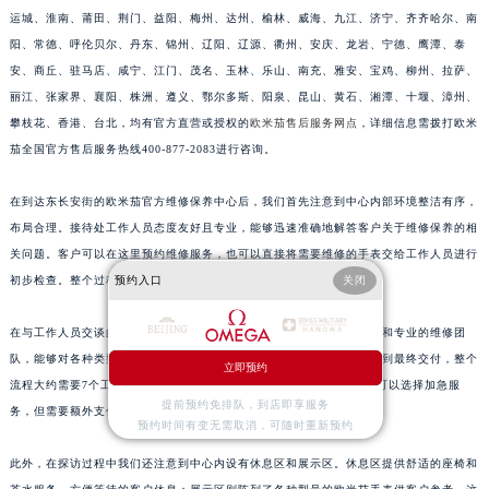
运城、淮南、莆田、荆门、益阳、梅州、达州、榆林、威海、九江、济宁、齐齐哈尔、南
江苏省常州市新北区龙锦路1590号现代传媒中心5号楼10层1008室欧米茄售后服务中心（需提前预约）
阳、常德、呼伦贝尔、丹东、锦州、辽阳、辽源、衢州、安庆、龙岩、宁德、鹰潭、泰
江苏省淮安市清江浦区淮海北路欧米茄售后服务中心（需提前预约）
安、商丘、驻马店、咸宁、江门、茂名、玉林、乐山、南充、雅安、宝鸡、柳州、拉萨、
江苏省连云港市海州区通灌北路欧米茄售后服务中心（需提前预约）
丽江、张家界、襄阳、株洲、遵义、鄂尔多斯、阳泉、昆山、黄石、湘潭、十堰、漳州、
江苏省南京市秦淮区中山南路1号南京中心22层22-C1-C3室欧米茄售后服务中心（需提前预约）
攀枝花、香港、台北，均有官方直营或授权的
欧米茄售后服务网点
，详细信息需拨打欧米
江苏省宿迁市宿城区西湖路欧米茄售后服务中心（需提前预约）
茄全国官方售后服务热线400-877-2083进行咨询。
江苏省泰州市海陵区永定东路399号置地商务中心东塔（华润万象城）17层1706室欧米茄售后服务中心（需提前预约）
在到达东长安街的欧米茄官方维修保养中心后，我们首先注意到中心内部环境整洁有序，
江苏省徐州市鼓楼区淮海东路29号苏宁广场IFC国际金融中心35层3508室欧米茄售后服务中心（需提前预约）
布局合理。接待处工作人员态度友好且专业，能够迅速准确地解答客户关于维修保养的相
江苏省盐城市盐都区世纪大道5号盐城金融城写字楼1号楼16层1604室欧米茄售后服务中心（需提前预约）
关问题。客户可以在这里预约维修服务，也可以直接将需要维修的手表交给工作人员进行
江苏省扬州市邗江区国展路29号星耀天地写字楼1号楼18层1803室欧米茄售后服务中心（需提前预约）
初步检查。整个过程井然有序，没有出现排队等候的情况。
预约入口
关闭
江苏省镇江市京口区中山东路欧米茄售后服务中心（需提前预约）
江西省抚州市临川区赣东大道欧米茄售后服务中心（需提前预约）
在与工作人员交谈的过程中，我们了解到该中心配备了先进的检测设备和专业的维修团
江西省赣州市章贡区文清路欧米茄售后服务中心（需提前预约）
队，能够对各种类型的欧米茄手表进行精准的诊断和修复。从初步检查到最终交付，整个
立即预约
流程大约需要7个工作日。当然，如果客户有特殊需求或紧急情况，也可以选择加急服
江西省吉安市吉州区井冈山大道欧米茄售后服务中心（需提前预约）
提前预约免排队，到店即享服务
务，但需要额外支付一定的费用。
江西省景德镇市珠山区珠山中路欧米茄售后服务中心（需提前预约）
预约时间有变无需取消，可随时重新预约
江西省九江市浔阳区浔阳路欧米茄售后服务中心（需提前预约）
此外，在探访过程中我们还注意到中心内设有休息区和展示区。休息区提供舒适的座椅和
江西省南昌市红谷滩新区红谷中大道998号绿地双子塔（中央广场）A1座办公楼14层1407室欧米茄售后服务中心（需提前预约）