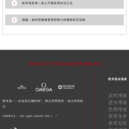
4
欧米茄发条一直上不紧处理办法汇总
甘肃省酒泉市肃州区西大街欧米茄售后服务中心（需提前预约）
甘肃省临夏市城南街道团结路欧米茄售后服务中心（需提前预约）
5
揭秘：如何优雅修复那些细小的腕表机芯划痕
甘肃省陇南市武都区人民路欧米茄售后服务中心（需提前预约）
甘肃省平凉市崆峒区西大街欧米茄售后服务中心（需提前预约）
甘肃省庆阳市西峰区南大街欧米茄售后服务中心（需提前预约）
甘肃省天水市秦州区民主路欧米茄售后服务中心（需提前预约）
甘肃省武威市凉州区迎宾路欧米茄售后服务中心（需提前预约）
甘肃省张掖市甘州区民乐北路欧米茄售后服务中心（需提前预约）
轻轻滑动下方栏目探索更多精彩内容
宁夏回族自治区固原市原州区文化街欧米茄售后服务中心（需提前预约）
宁夏回族自治区石嘴山市大武口区贺兰山路欧米茄售后服务中心（需提前预约）
欧米茄全面服
宁夏回族自治区吴忠市利通区开元大道欧米茄售后服务中心（需提前预约）
宁夏回族自治区银川市兴庆区新华东路97号新百中心C馆一层C1-18号商铺欧米茄售后服务中心（需提前预约）
走时维修
欧米茄——生命的正确时间”。静让世界暂停，动让时间前
进水维修
宁夏回族自治区中卫市沙坡头区鼓楼东街欧米茄售后服务中心（需提前预约）
行
生锈维修
青海省果洛藏族自治州玛沁县团结路欧米茄售后服务中心（需提前预约）
表带生锈
(OMEGA -- the right timefor life ) ...”
青海省海北藏族自治州海晏县将军路欧米茄售后服务中心（需提前预约）
表带划痕
青海省海东市乐都区滨河路欧米茄售后服务中心（需提前预约）