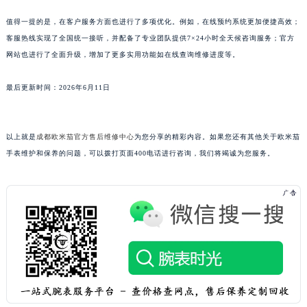
山东省潍坊市奎文区东风东街欧米茄售后服务中心（需提前预约）
值得一提的是，在客户服务方面也进行了多项优化。例如，在线预约系统更加便捷高效；
山东省枣庄市滕州市北辛路与善国路交叉口欧米茄售后服务中心（需提前预约）
客服热线实现了全国统一接听，并配备了专业团队提供7×24小时全天候咨询服务；官方
山东省淄博市张店区金晶大道欧米茄售后服务中心（需提前预约）
网站也进行了全面升级，增加了更多实用功能如在线查询维修进度等。
上海市黄浦区南京东路299号宏伊国际广场写字楼8层806室欧米茄售后服务中心（需提前预约）
最后更新时间：2026年6月11日
上海市徐汇区虹桥路3号港汇中心2座37层3705室欧米茄售后服务中心（需提前预约）
浙江省杭州市上城区钱江路1366号华润大厦A座5层503-5室欧米茄售后服务中心（需提前预约）
浙江省湖州市吴兴区劳动路欧米茄售后服务中心（需提前预约）
以上就是
成都欧米茄官方售后维修中心
为您分享的精彩内容。如果您还有其他关于欧米茄
浙江省嘉兴市南湖区广益路705号嘉兴世界贸易中心A座13层1304室欧米茄售后服务中心（需提前预约）
手表维护和保养的问题，可以拨打页面400电话进行咨询，我们将竭诚为您服务。
浙江省金华市金东区东市南街777号金华万达广场4号楼22楼2209室欧米茄售后服务中心（需提前预约）
浙江省丽水市莲都区解放街欧米茄售后服务中心（需提前预约）
浙江省宁波市江北区大闸南路500号来福士广场办公楼20层2009室欧米茄售后服务中心（需提前预约）
浙江省衢州市柯城区上街欧米茄售后服务中心（需提前预约）
浙江省绍兴市越城区胜利东路379号世茂天际中心写字楼8层805室欧米茄售后服务中心（需提前预约）
浙江省舟山市定海区解放东路欧米茄售后服务中心（需提前预约）
澳门特别行政区大堂区议事亭前地（新马路）欧米茄售后服务中心（需提前预约）
澳门特别行政区风顺堂区南湾大马路欧米茄售后服务中心（需提前预约）