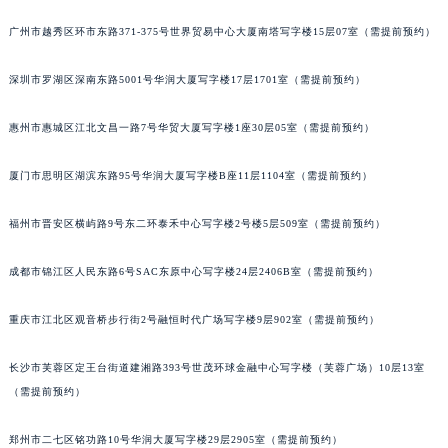
吉林省梅河口市新华街道梅河大街欧米茄售后服务中心（需提前预约）
广州市越秀区环市东路371-375号世界贸易中心大厦南塔写字楼15层07室（需提前预约）
吉林省四平市铁东区紫气大路与南九经街交汇处欧米茄售后服务中心（需提前预约）
吉林省松原市宁江区五环大街欧米茄售后服务中心（需提前预约）
深圳市罗湖区深南东路5001号华润大厦写字楼17层1701室（需提前预约）
吉林省通化市东昌区环通乡江南大街欧米茄售后服务中心（需提前预约）
惠州市惠城区江北文昌一路7号华贸大厦写字楼1座30层05室（需提前预约）
吉林省延边市延吉市解放路欧米茄售后服务中心（需提前预约）
辽宁省鞍山市铁东区站前街欧米茄售后服务中心（需提前预约）
厦门市思明区湖滨东路95号华润大厦写字楼B座11层1104室（需提前预约）
辽宁省本溪市平山区胜利路欧米茄售后服务中心（需提前预约）
辽宁省朝阳市双塔区新华路欧米茄售后服务中心（需提前预约）
福州市晋安区横屿路9号东二环泰禾中心写字楼2号楼5层509室（需提前预约）
辽宁省丹东市振兴区七经街欧米茄售后服务中心（需提前预约）
辽宁省抚顺市新抚区东一路欧米茄售后服务中心（需提前预约）
成都市锦江区人民东路6号SAC东原中心写字楼24层2406B室（需提前预约）
辽宁省阜新市海州区解放大街欧米茄售后服务中心（需提前预约）
重庆市江北区观音桥步行街2号融恒时代广场写字楼9层902室（需提前预约）
辽宁省葫芦岛市连山区中央路欧米茄售后服务中心（需提前预约）
辽宁省锦州市古塔区中央大街欧米茄售后服务中心（需提前预约）
长沙市芙蓉区定王台街道建湘路393号世茂环球金融中心写字楼（芙蓉广场）10层13室
辽宁省辽阳市白塔区新运大街欧米茄售后服务中心（需提前预约）
（需提前预约）
辽宁省盘锦市兴隆台区石油大街欧米茄售后服务中心（需提前预约）
辽宁省铁岭市银州区南马路欧米茄售后服务中心（需提前预约）
郑州市二七区铭功路10号华润大厦写字楼29层2905室（需提前预约）