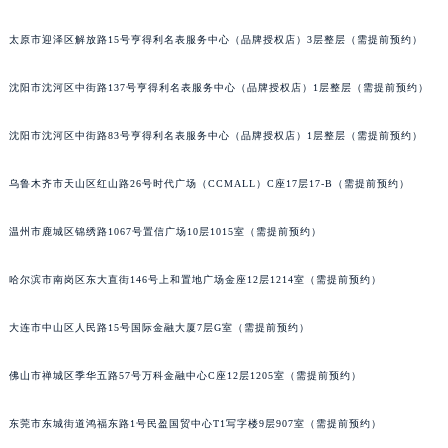
辽宁省营口市站前区市府路与渤海大街交叉口欧米茄售后服务中心（需提前预约）
太原市迎泽区解放路15号亨得利名表服务中心（品牌授权店）3层整层（需提前预约）
辽宁省沈阳市沈河区中街路137号亨得利名表维修授权店1楼欧米茄售后服务中心（需提前预约）
辽宁省沈阳市沈河区中街路83号亨得利名表维修授权店1楼欧米茄售后服务中心（需提前预约）
沈阳市沈河区中街路137号亨得利名表服务中心（品牌授权店）1层整层（需提前预约）
北京市朝阳区建国门外大街甲6号华熙国际中心D座11层1102室欧米茄售后服务中心（北京总部）（需提前预约）
北京市东城区东长安街1号王府井东方广场W3座6层602室欧米茄售后服务中心（需提前预约）
沈阳市沈河区中街路83号亨得利名表服务中心（品牌授权店）1层整层（需提前预约）
河北省保定市竞秀区朝阳北大街北国先天下欧米茄售后服务中心（需提前预约）
乌鲁木齐市天山区红山路26号时代广场（CCMALL）C座17层17-B（需提前预约）
内蒙古自治区阿拉善盟市左旗土尔扈特大街欧米茄售后服务中心（需提前预约）
内蒙古自治区巴彦淖尔市临河区新华街欧米茄售后服务中心（需提前预约）
温州市鹿城区锦绣路1067号置信广场10层1015室（需提前预约）
内蒙古自治区包头市青山区幸福路甲3号王府井百货名表维修欧米茄售后服务中心（需提前预约）
内蒙古自治区赤峰市红山区哈达街欧米茄售后服务中心（需提前预约）
哈尔滨市南岗区东大直街146号上和置地广场金座12层1214室（需提前预约）
内蒙古自治区鄂尔多斯市东胜区伊金霍洛街欧米茄售后服务中心（需提前预约）
内蒙古自治区呼伦贝尔市海拉尔区中央街欧米茄售后服务中心（需提前预约）
大连市中山区人民路15号国际金融大厦7层G室（需提前预约）
内蒙古自治区通辽市科尔沁区明仁大街欧米茄售后服务中心（需提前预约）
佛山市禅城区季华五路57号万科金融中心C座12层1205室（需提前预约）
内蒙古自治区乌海市海勃湾区人民南路欧米茄售后服务中心（需提前预约）
内蒙古自治区乌兰察布市集宁区恩和大街欧米茄售后服务中心（需提前预约）
东莞市东城街道鸿福东路1号民盈国贸中心T1写字楼9层907室（需提前预约）
内蒙古自治区锡林郭勒盟市锡林浩特市光明街与额尔敦路交叉口欧米茄售后服务中心（需提前预约）