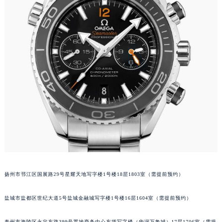
武汉市江汉区解放大道686号世界贸易大厦38层09室（需提前预约）
南宁市青秀区金湖路59号地王大厦12楼1224室（需提前预约）
合肥市蜀山区潜山路111号万象城华润大厦B座12楼03室（需提前预约）
泉州市丰泽区宝洲路729号浦西万达中心写字楼A座7楼709室（需提前预约）
青岛市南区山东路6号华润大厦B座22层04室（需提前预约）
烟台市芝罘区胜利路139号万达金融中心A座907室（需提前预约）
长春市朝阳区西安大路727号中银大厦A座(旺进大厦)18层09室（需提前预约）
贵阳市南明区都司高架桥路33号亨特国际金融中心14楼14D（需提前预约）
昆明市盘龙区北京路928号同德昆明广场写字楼10层06室（需提前预约）
石家庄市长安区中山东路39号勒泰中心写字楼B座13层07室（需提前预约）
西安市碑林区南关正街88号华侨城长安国际中心E座6楼10室（需提前预约）
海口市龙华区金贸东路5号海口华润大厦B座17层1707室（需提前预约）
扬州市邗江区国展路29号星耀天地写字楼1号楼18层1803室（需提前预约）
唐山市路南区新华东道100号万达广场写字楼A座10层1002室（需提前预约）
台州市椒江区东海大道1800号腾达中心东1幢20楼2002室（需提前预约）
盐城市盐都区世纪大道5号盐城金融城写字楼1号楼16层1604室（需提前预约）
内蒙古自治区呼和浩特市玉泉区大学西街70号华润万象城写字楼（鄂尔多斯大厦）23层2326室（需提前预约）
甘肃省兰州市七里河区西津西路16号兰州中心写字楼21层2102室（需提前预约）
泰州市海陵区永定东路399号置地商务中心东塔写字楼（华润万象城）17层1706室（需提