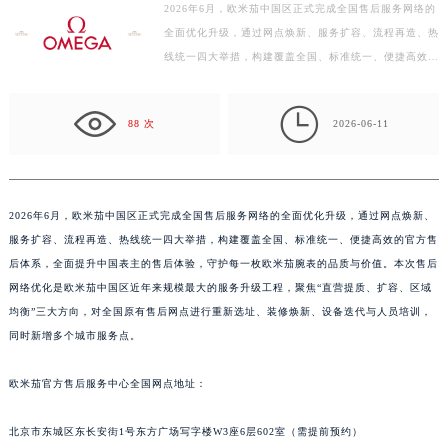
2026年6月，欧米茄中国区正式完成全国售后服务网络的
扬州市邗江区国展路29号星耀天地写字楼1号楼18层1803室（需提前预约）
全面优化升级，通过网点焕新、服务扩容、流程再造、热
盐城市盐都区世纪大道5号盐城金融城写字楼1号楼16层1604室（需提前预约）
线统一四大举措，构建覆盖全国、标准统一、便捷高效的
泰州市海陵区永定东路399号置地商务中心东塔写字楼（华润万象城）17层1706室（需提前预约）
官方售后体系，全面提升中国表主的售后体验，守护每
宁波市江北区大闸南路500号来福士广场办公楼20层2009室（需提前预约）
一…

88 次
2026-06-11
杭州市上城区钱江路1366号华润大厦写字楼A座5层503-5室（需提前预约）
金华市金东区东市南街777号金华万达广场写字楼4号楼22层2209室（需提前预约）
绍兴市越城区胜利东路379号世茂天际中心写字楼8层805室（需提前预约）
嘉兴市南湖区广益路705号嘉兴世界贸易中心写字楼A座13层1304室（需提前预约）
2026年6月，欧米茄中国区正式完成全国售后服务网络的全面优化升级，通过网点焕新、
服务扩容、流程再造、热线统一四大举措，构建覆盖全国、标准统一、便捷高效的官方售
南昌市红谷滩新区红谷中大道998号绿地双子塔（中央广场）A1座办公楼14层07室（需提前预约）
后体系，全面提升中国表主的售后体验，守护每一枚欧米茄腕表的品质与价值。本次售后
济南市历下区经十路11111号华润中心写字楼（万象城）15层1508室（需提前预约）
网络优化是欧米茄中国区近年来规模最大的服务升级工程，聚焦“直营提质、扩容、区域
广州市天河区天河路230号万菱汇国际中心写字楼A塔7层704室（需提前预约）
均衡”三大方向，对全国原有售后网点进行重新选址、装修焕新、设备迭代与人员培训，
广州市越秀区环市东路371-375号世界贸易中心大厦南塔写字楼15层07室（需提前预约）
同时新增多个城市服务点。
深圳市罗湖区深南东路5001号华润大厦写字楼17层1701室（需提前预约）
惠州市惠城区江北文昌一路7号华贸大厦写字楼1座30层05室（需提前预约）
欧米茄官方售后服务中心全国网点地址：
厦门市思明区湖滨东路95号华润大厦写字楼B座11层1104室（需提前预约）
北京市东城区东长安街1号东方广场写字楼W3座6层602室（需提前预约）
福州市鼓楼区五四路128-1号恒力城写字楼15层03室（需提前预约）