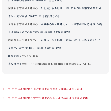
汇国际中心写字楼A塔7层704室（需提前预约）
广东省清远市清城区湖西路欧米茄售后服务中心（需提前预约）
深圳欧米茄维修服务中心
（华润店）服务地址：深圳市罗湖区深南东路5001号
广东省汕头市龙湖区长平路欧米茄售后服务中心（需提前预约）
华润大厦写字楼17层1701室（需提前预约）
广东省汕尾市城区香洲街道园林社区翠园街欧米茄售后服务中心（需提前预约）
天津欧米茄维修服务中心
（金融中心店）服务地址：天津市和平区赤峰道136号
广东省韶关市武江区芙蓉新区与老城中心交汇处欧米茄售后服务中心（需提前预约）
天津国际金融中心写字楼26层2603室（需提前预约）
广东省深圳市罗湖区深南东路5001号华润大厦17层1701室欧米茄售后服务中心（需提前预约）
广东省阳江市江城区东风一路欧米茄售后服务中心（需提前预约）
成都欧米茄维修服务中心
（东原店）服务地址：成都市锦江区人民东路6号SAC
广东省云浮市云城区金山路欧米茄售后服务中心（需提前预约）
东原中心写字楼24层2406B室（需提前预约）
广东省湛江市赤坎区观海北路欧米茄售后服务中心（需提前预约）
服务专线：
400-877-2083
广东省肇庆市端州区信安大道与砚都大道交汇处欧米茄售后服务中心（需提前预约）
本页链接：
http://www.omegazx.com/problems/chengdu/31277.html
广西壮族自治区百色市右江区中山二路欧米茄售后服务中心（需提前预约）
广西壮族自治区北海市海城区北京路欧米茄售后服务中心（需提前预约）
广西壮族自治区崇左市江州区石景林街道友谊大道与丽川路交汇处欧米茄售后服务中心（需提前预约）
广西壮族自治区防城港市港口区金花茶大道欧米茄售后服务中心（需提前预约）
上一篇:
2026年6月欧米茄售后网络更新完整版（含网点迁址及新开）
广西壮族自治区贵港市港北区港城街道布山大道与仙衣路交叉口欧米茄售后服务中心（需提前预约）
下一篇:
2026年6月欧米茄官方维修保养服务点迁移与新开信息总览文本
广西壮族自治区桂林市秀峰区红岭路欧米茄售后服务中心（需提前预约）
广西壮族自治区河池市金城江区金城江街道朝阳路欧米茄售后服务中心（需提前预约）