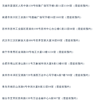
内蒙古自治区兴安盟市乌兰浩特市兴安大街欧米茄售后服务中心（需提前预约）
无锡市梁溪区人民中路139号恒隆广场写字楼1座11层1104室（需提前预约）
山西省大同市平城区迎宾街欧米茄售后服务中心（需提前预约）
南通市崇川区工农路57号圆融广场写字楼16层1603室（需提前预约）
山西省晋城市城区黄华街欧米茄售后服务中心（需提前预约）
山西省晋中市榆次区顺城街欧米茄售后服务中心（需提前预约）
苏州市苏州工业园区星港街199号苏州中心办公楼C座22层08室（需提前预约）
山西省临汾市尧都区解放路欧米茄售后服务中心（需提前预约）
山西省吕梁市离石区永宁中路与建设街交叉口欧米茄售后服务中心（需提前预约）
武汉市江汉区解放大道686号世界贸易大厦38层09室（需提前预约）
山西省朔州市朔城区怡西路与鄯阳西街交汇处欧米茄售后服务中心（需提前预约）
山西省忻州市忻府区和平东街与七一南路交叉口欧米茄售后服务中心（需提前预约）
南宁市青秀区金湖路59号地王大厦12楼1224室（需提前预约）
山西省阳泉市郊区平阳东街与新城大道交叉口欧米茄售后服务中心（需提前预约）
合肥市蜀山区潜山路111号万象城华润大厦B座12楼03室（需提前预约）
山西省运城市盐湖区河东街欧米茄售后服务中心（需提前预约）
山西省长治市潞州区英雄中路欧米茄售后服务中心（需提前预约）
泉州市丰泽区宝洲路729号浦西万达中心写字楼A座7楼709室（需提前预约）
山西省太原市迎泽区迎泽街道解放路15号亨得利名表维修授权店3楼欧米茄售后服务中心（需提前预约）
天津市和平区赤峰道136号天津国际金融中心26层2603室欧米茄售后服务中心（需提前预约）
青岛市南区山东路6号华润大厦B座22层04室（需提前预约）
安徽省安庆市迎江区人民路欧米茄售后服务中心（需提前预约）
烟台市芝罘区胜利路139号万达金融中心A座907室（需提前预约）
安徽省蚌埠市蚌山区淮河路欧米茄售后服务中心（需提前预约）
安徽省亳州市谯城区魏武大道欧米茄售后服务中心（需提前预约）