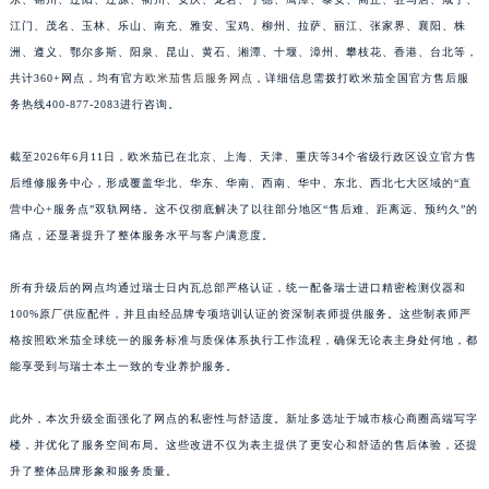
江西省九江市浔阳区浔阳路欧米茄售后服务中心（需提前预约）
江门、茂名、玉林、乐山、南充、雅安、宝鸡、柳州、拉萨、丽江、张家界、襄阳、株
江西省南昌市红谷滩新区红谷中大道998号绿地双子塔（中央广场）A1座办公楼14层1407室欧米茄售后服务中心（需提前预约）
洲、遵义、鄂尔多斯、阳泉、昆山、黄石、湘潭、十堰、漳州、攀枝花、香港、台北等，
共计360+网点，均有官方
欧米茄售后服务网点
，详细信息需拨打欧米茄全国官方售后服
江西省萍乡市安源区萍安北大道与康庄路交叉口欧米茄售后服务中心（需提前预约）
务热线400-877-2083进行咨询。
江西省上饶市信州区滨江西路欧米茄售后服务中心（需提前预约）
江西省新余市渝水区北湖西路欧米茄售后服务中心（需提前预约）
截至2026年6月11日，欧米茄已在北京、上海、天津、重庆等34个省级行政区设立官方售
江西省宜春市袁州区中山中路欧米茄售后服务中心（需提前预约）
后维修服务中心，形成覆盖华北、华东、华南、西南、华中、东北、西北七大区域的“直
江西省鹰潭市月湖区胜利东路欧米茄售后服务中心（需提前预约）
营中心+服务点”双轨网络。这不仅彻底解决了以往部分地区“售后难、距离远、预约久”的
山东省德州市德城区东风中路欧米茄售后服务中心（需提前预约）
痛点，还显著提升了整体服务水平与客户满意度。
山东省东营市东营区济南路欧米茄售后服务中心（需提前预约）
所有升级后的网点均通过瑞士日内瓦总部严格认证，统一配备瑞士进口精密检测仪器和
山东省济南市历下区经十路11111号华润中心写字楼（万象城）15层1508室欧米茄售后服务中心（需提前预约）
100%原厂供应配件，并且由经品牌专项培训认证的资深制表师提供服务。这些制表师严
山东省济宁市任城区太白楼路欧米茄售后服务中心（需提前预约）
格按照欧米茄全球统一的服务标准与质保体系执行工作流程，确保无论表主身处何地，都
山东省莱芜市文化南路8号银座商城名表维修一楼名表维修欧米茄售后服务中心（需提前预约）
能享受到与瑞士本土一致的专业养护服务。
山东省临沂市兰山区解放路欧米茄售后服务中心（需提前预约）
山东省日照市东港区烟台路欧米茄售后服务中心（需提前预约）
此外，本次升级全面强化了网点的私密性与舒适度。新址多选址于城市核心商圈高端写字
楼，并优化了服务空间布局。这些改进不仅为表主提供了更安心和舒适的售后体验，还提
山东省泰安市泰山区财源街道泰山大街欧米茄售后服务中心（需提前预约）
升了整体品牌形象和服务质量。
山东省威海市环翠区新威海路89号振华商厦一楼名表维修欧米茄售后服务中心（需提前预约）