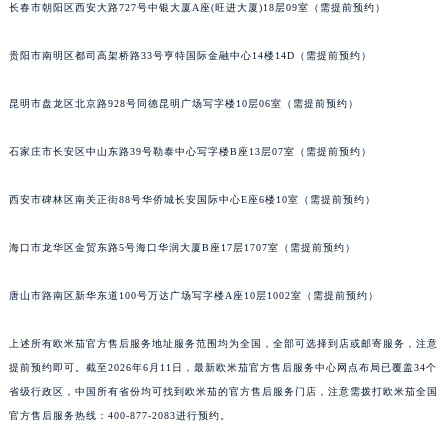
长春市朝阳区西安大路727号中银大厦A座(旺进大厦)18层09室（需提前预约）
安徽省池州市贵池区长江路欧米茄售后服务中心（需提前预约）
安徽省滁州市琅琊区南谯北路欧米茄售后服务中心（需提前预约）
贵阳市南明区都司高架桥路33号亨特国际金融中心14楼14D（需提前预约）
安徽省阜阳市颍州区颍州北路欧米茄售后服务中心（需提前预约）
安徽省淮北市相山区淮海路欧米茄售后服务中心（需提前预约）
昆明市盘龙区北京路928号同德昆明广场写字楼10层06室（需提前预约）
安徽省淮南市田家庵区国庆中路欧米茄售后服务中心（需提前预约）
石家庄市长安区中山东路39号勒泰中心写字楼B座13层07室（需提前预约）
安徽省黄山市屯溪区黄山西路欧米茄售后服务中心（需提前预约）
安徽省六安市金安区解放中路欧米茄售后服务中心（需提前预约）
西安市碑林区南关正街88号华侨城长安国际中心E座6楼10室（需提前预约）
安徽省马鞍山市雨山区湖南西路欧米茄售后服务中心（需提前预约）
安徽省宿州市埇桥区人民中路欧米茄售后服务中心（需提前预约）
海口市龙华区金贸东路5号海口华润大厦B座17层1707室（需提前预约）
安徽省铜陵市铜官区石城大道欧米茄售后服务中心（需提前预约）
唐山市路南区新华东道100号万达广场写字楼A座10层1002室（需提前预约）
安徽省芜湖市镜湖区中山路步行街欧米茄售后服务中心（需提前预约）
安徽省宣城市宣州区叠嶂西路欧米茄售后服务中心（需提前预约）
上述所有欧米茄官方售后服务地址服务范围均为全国，全部可选择到店或邮寄服务，注意
福建省龙岩市新罗区九一南路欧米茄售后服务中心（需提前预约）
提前预约即可。截至2026年6月11日，最新欧米茄官方售后服务中心网点布局已覆盖34个
福建省南平市建阳区人民西路欧米茄售后服务中心（需提前预约）
省级行政区，中国所有省份均可找到欧米茄的官方售后服务门店，注意需拨打欧米茄全国
福建省宁德市蕉城区天湖东路欧米茄售后服务中心（需提前预约）
官方售后服务热线：400-877-2083进行预约。
福建省莆田市城厢区霞林街道荔华东大道欧米茄售后服务中心（需提前预约）