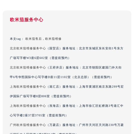
澳门特别行政区花地玛堂区关闸广场欧米茄售后服务中心（需提前预约）
澳门特别行政区花王堂区大三巴商圈欧米茄售后服务中心（需提前预约）
欧米茄服务中心
澳门特别行政区嘉模堂区官也街欧米茄售后服务中心（需提前预约）
澳门省路氹城市金光大道欧米茄售后服务中心（需提前预约）
本文tag：
欧米茄售后
，
欧米茄维修
澳门特别行政区望德堂区塔石广场欧米茄售后服务中心（需提前预约）
福建省福州市鼓楼区五四路128-1号恒力城写字楼15层03室欧米茄售后服务中心（需提前预约）
北京欧米茄维修服务中心
（国贸店）服务地址：北京市东城区东长安街1号东方
福建省厦门市思明区湖滨东路95号万象城华润大厦B座11层1104室欧米茄售后服务中心（需提前预约）
广场写字楼W3座6层602室（需提前预约）
广东省潮州市潮安区新风路与潮汕路交汇处欧米茄售后服务中心（需提前预约）
北京欧米茄维修服务中心
（王府井店）服务地址：北京市朝阳区建国门外大街
广东省广州市天河区天河路230号万菱汇国际中心A塔7层704室欧米茄售后服务中心（需提前预约）
甲6号华熙国际中心写字楼D座11层1102室（北京总部）（需提前预约）
广东省广州市越秀区环市东路371-375号世界贸易中心大厦南塔15层1507室欧米茄售后服务中心（需提前预约）
上海欧米茄维修服务中心
（港汇店）服务地址：上海市黄浦区南京东路299号宏
广东省河源市源城区越王大道欧米茄售后服务中心（需提前预约）
伊国际广场写字楼8层806室（需提前预约）
广东省惠州市惠城区江北文昌一路7号华贸大厦1座30层3005室欧米茄售后服务中心（需提前预约）
上海欧米茄维修服务中心
（淮海店）服务地址：上海市徐汇区虹桥路3号港汇中
广东省江门市蓬江区广场西路欧米茄售后服务中心（需提前预约）
广东省揭阳市榕城进贤门步行街欧米茄售后服务中心（需提前预约）
心写字楼2座37层3705室（需提前预约）
广东省茂名市电白区水东街道迎宾大道欧米茄售后服务中心（需提前预约）
广州欧米茄维修服务中心
（万菱店）服务地址：广州市天河区天河路230号万菱
广东省梅州市梅江区金燕大道欧米茄售后服务中心（需提前预约）