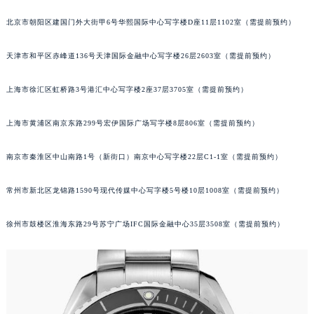
成都市锦江区人民东路6号SAC东原中心写字楼24层2406B室（需提前预约）
北京市朝阳区建国门外大街甲6号华熙国际中心写字楼D座11层1102室（需提前预约）
重庆市江北区观音桥步行街2号融恒时代广场写字楼9层902室（需提前预约）
长沙市芙蓉区定王台街道建湘路393号世茂环球金融中心写字楼（芙蓉广场）10层13室（需提前预约）
天津市和平区赤峰道136号天津国际金融中心写字楼26层2603室（需提前预约）
郑州市二七区铭功路10号华润大厦写字楼29层2905室（需提前预约）
上海市徐汇区虹桥路3号港汇中心写字楼2座37层3705室（需提前预约）
太原市迎泽区解放路15号亨得利名表服务中心（品牌授权店）3层整层（需提前预约）
沈阳市沈河区中街路137号亨得利名表服务中心（品牌授权店）1层整层（需提前预约）
上海市黄浦区南京东路299号宏伊国际广场写字楼8层806室（需提前预约）
沈阳市沈河区中街路83号亨得利名表服务中心（品牌授权店）1层整层（需提前预约）
乌鲁木齐市天山区红山路26号时代广场（CCMALL）C座17层17-B（需提前预约）
南京市秦淮区中山南路1号（新街口）南京中心写字楼22层C1-1室（需提前预约）
温州市鹿城区锦绣路1067号置信广场10层1015室（需提前预约）
哈尔滨市道里区友谊西路600号富力中心T2座写字楼29层03室（需提前预约）
常州市新北区龙锦路1590号现代传媒中心写字楼5号楼10层1008室（需提前预约）
大连市中山区人民路15号国际金融大厦7层G室（需提前预约）
徐州市鼓楼区淮海东路29号苏宁广场IFC国际金融中心35层3508室（需提前预约）
佛山市禅城区季华五路57号万科金融中心C座12层1205室（需提前预约）
东莞市东城街道鸿福东路1号民盈国贸中心T1写字楼9层907室（需提前预约）
无锡市梁溪区人民中路139号恒隆广场写字楼1座11层1104室（需提前预约）
南通市崇川区工农路57号圆融广场写字楼16层1603室（需提前预约）
苏州市苏州工业园区星港街199号苏州中心办公楼C座22层08室（需提前预约）