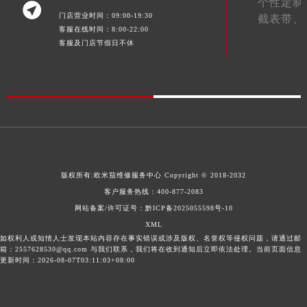
个性定制

青海省海北藏族自治州海晏县将军路欧米茄售后服务中心（需提前预约）
门店营业时间：09:00-19:30
截表带、
客服在线时间：8:00-22:00
青海省海东市乐都区滨河路欧米茄售后服务中心（需提前预约）
客服及门店节假日不休
青海省海南藏族自治州共和县青海湖大街欧米茄售后服务中心（需提前预约）
青海省海西蒙古族藏族自治州德令哈市柴达木路欧米茄售后服务中心（需提前预约）
青海省黄南藏族自治州同仁市德合隆路欧米茄售后服务中心（需提前预约）
青海省西宁市城西区海湖新区西关大道欧米茄售后服务中心（需提前预约）
青海省玉树藏族自治州结古镇胜利路欧米茄售后服务中心（需提前预约）
陕西省安康市汉滨区金州路欧米茄售后服务中心（需提前预约）
陕西省宝鸡市渭滨区经二路欧米茄售后服务中心（需提前预约）
版权所有:
欧米茄维修服务中心
Copyright © 2018-2032
陕西省汉中市汉台区北大街欧米茄售后服务中心（需提前预约）
客户服务热线：
400-877-2083
陕西省商洛市商州区州城街欧米茄售后服务中心（需提前预约）
网站备案/许可证号：黔ICP备2025055598号-10
陕西省铜川市王益区红旗街欧米茄售后服务中心（需提前预约）
XML
如权利人或知情人士发现本站内容存在事实错误或涉及版权、名誉权等侵权问题，请通过邮
陕西省渭南市临渭区东风大街欧米茄售后服务中心（需提前预约）
箱：2557628530@qq.com 与我们联系，我们将在收到通知后立即依法处理。当前页面信息
更新时间：2026-08-07T03:11:03+08:00
陕西省咸阳市秦都区沣西新城统一西路与白马河路交汇处欧米茄售后服务中心（需提前预约）
陕西省延安市宝塔区中心街欧米茄售后服务中心（需提前预约）
陕西省榆林市榆阳区长兴路欧米茄售后服务中心（需提前预约）