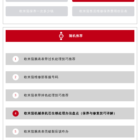
湖南省郴州市北湖区国庆北路欧米茄售后服务中心（需提前预约）
欧米茄保养一次多少钱
欧米茄售后维修保养费用价目表
湖南省衡阳市雁峰区解放路欧米茄售后服务中心（需提前预约）
湖南省怀化市鹤城区迎丰中路欧米茄售后服务中心（需提前预约）
湖南省娄底市娄星区长青街欧米茄售后服务中心（需提前预约）
随机推荐
湖南省邵阳市双清区东风路欧米茄售后服务中心（需提前预约）
湖南省湘潭市雨湖区莲城大道欧米茄售后服务中心（需提前预约）
湖南省益阳市赫山区桃花仑路欧米茄售后服务中心（需提前预约）
1
欧米茄腕表表带过长处理技巧推荐
湖南省永州市冷水滩区永州大道与中兴路交叉口欧米茄售后服务中心（需提前预约）
湖南省岳阳市岳阳楼区东茅岭路欧米茄售后服务中心（需提前预约）
2
欧米茄维修部客服号码
湖南省张家界市永定区解放路欧米茄售后服务中心（需提前预约）
湖南省长沙市芙蓉区建湘路393号世茂环球金融中心写字楼10层1013室欧米茄售后服务中心（需提前预约）
3
欧米茄表带掉色处理技巧推荐
湖南省株洲市芦淞区建设南路欧米茄售后服务中心（需提前预约）
甘肃省白银市白银区北京路欧米茄售后服务中心（需提前预约）
4
欧米茄机械表机芯生锈处理办法盘点（保养与修复技巧详解）
甘肃省定西市安定区解放路欧米茄售后服务中心（需提前预约）
甘肃省敦煌市沙州镇阳关中路欧米茄售后服务中心（需提前预约）
5
欧米茄腕表表壳破裂应该咋办
甘肃省合作市人民街欧米茄售后服务中心（需提前预约）