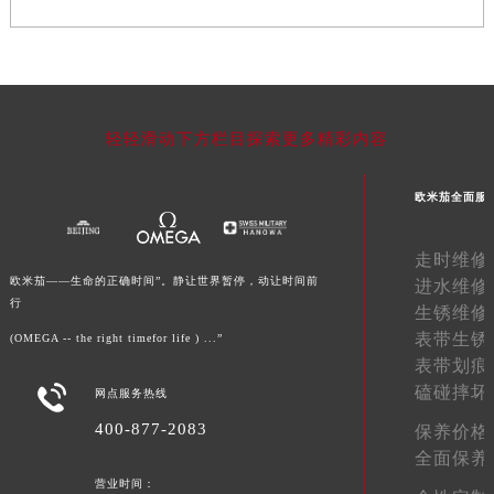
甘肃省嘉峪关市雄关区新华中路欧米茄售后服务中心（需提前预约）
甘肃省金昌市金川区北京路欧米茄售后服务中心（需提前预约）
甘肃省酒泉市肃州区西大街欧米茄售后服务中心（需提前预约）
甘肃省临夏市城南街道团结路欧米茄售后服务中心（需提前预约）
轻轻滑动下方栏目探索更多精彩内容
甘肃省陇南市武都区人民路欧米茄售后服务中心（需提前预约）
甘肃省平凉市崆峒区西大街欧米茄售后服务中心（需提前预约）
欧米茄全面服
甘肃省庆阳市西峰区南大街欧米茄售后服务中心（需提前预约）
甘肃省天水市秦州区民主路欧米茄售后服务中心（需提前预约）
走时维修
甘肃省武威市凉州区迎宾路欧米茄售后服务中心（需提前预约）
欧米茄——生命的正确时间”。静让世界暂停，动让时间前
进水维修
甘肃省张掖市甘州区民乐北路欧米茄售后服务中心（需提前预约）
行
生锈维修
宁夏回族自治区固原市原州区文化街欧米茄售后服务中心（需提前预约）
表带生锈
(OMEGA -- the right timefor life ) ...”
宁夏回族自治区石嘴山市大武口区贺兰山路欧米茄售后服务中心（需提前预约）
表带划痕

磕碰摔坏
宁夏回族自治区吴忠市利通区开元大道欧米茄售后服务中心（需提前预约）
网点服务热线
宁夏回族自治区银川市兴庆区新华东路97号新百中心C馆一层C1-18号商铺欧米茄售后服务中心（需提前预约）
400-877-2083
保养价格
宁夏回族自治区中卫市沙坡头区鼓楼东街欧米茄售后服务中心（需提前预约）
全面保养
营业时间：
青海省果洛藏族自治州玛沁县团结路欧米茄售后服务中心（需提前预约）