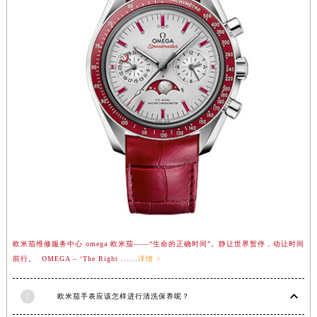
香港特别行政区九龙区油尖旺区弥敦道欧米茄售后服务中心（需提前预约）
香港特别行政区铜锣湾区湾仔区轩尼诗道欧米茄售后服务中心（需提前预约）
河南省安阳市文峰区解放大道欧米茄售后服务中心（需提前预约）
河南省鹤壁市淇滨区九州路欧米茄售后服务中心（需提前预约）
河南省济源市沁园街道济水大道欧米茄售后服务中心（需提前预约）
河南省焦作市解放区解放路欧米茄售后服务中心（需提前预约）
河南省开封市鼓楼区中山路欧米茄售后服务中心（需提前预约）
河南省洛阳市西工区中州中路与解放路交叉口欧米茄售后服务中心（需提前预约）
河南省漯河市源汇区交通路欧米茄售后服务中心（需提前预约）
河南省南阳市宛城区范蠡东路与南都路交叉口欧米茄售后服务中心（需提前预约）
河南省平顶山市卫东区建设路欧米茄售后服务中心（需提前预约）
河南省濮阳市大华龙区开州路绿城路交叉口欧米茄售后服务中心（需提前预约）
欧米茄维修服务中心 omega 欧米茄——“生命的正确时间”。静让世界暂停，动让时间
河南省三门峡市湖滨区和平路欧米茄售后服务中心（需提前预约）
前行。 OMEGA – ‘The Right ......
详情 >
河南省商丘市梁园区神火大道欧米茄售后服务中心（需提前预约）
河南省新乡市红旗区人民路欧米茄售后服务中心（需提前预约）
2
欧米茄手表应该怎样进行清洗保养呢？
河南省信阳市浉河区东方红大道欧米茄售后服务中心（需提前预约）