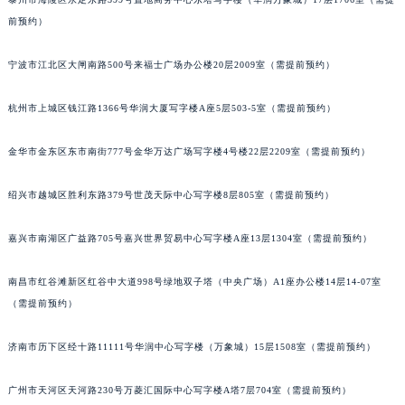
重庆市解放碑渝中区民权路28号英利国际金融中心写字楼20层01室（需提前预约）
前预约）
黑龙江省大庆市萨尔图区会战大街欧米茄售后服务中心（需提前预约）
宁波市江北区大闸南路500号来福士广场办公楼20层2009室（需提前预约）
黑龙江省鹤岗市向阳区红军路欧米茄售后服务中心（需提前预约）
黑龙江省黑河市爱辉区中央街欧米茄售后服务中心（需提前预约）
杭州市上城区钱江路1366号华润大厦写字楼A座5层503-5室（需提前预约）
黑龙江省鸡西市鸡冠区红军路欧米茄售后服务中心（需提前预约）
黑龙江省佳木斯市向阳区长安路欧米茄售后服务中心（需提前预约）
金华市金东区东市南街777号金华万达广场写字楼4号楼22层2209室（需提前预约）
黑龙江省牡丹江市东安区太平路欧米茄售后服务中心（需提前预约）
黑龙江省七台河市桃山区大同街欧米茄售后服务中心（需提前预约）
绍兴市越城区胜利东路379号世茂天际中心写字楼8层805室（需提前预约）
黑龙江省齐齐哈尔市龙沙区龙华路欧米茄售后服务中心（需提前预约）
嘉兴市南湖区广益路705号嘉兴世界贸易中心写字楼A座13层1304室（需提前预约）
黑龙江省双鸭山市尖山区新兴大街欧米茄售后服务中心（需提前预约）
黑龙江省绥化市北林区新华街与康庄路交叉口欧米茄售后服务中心（需提前预约）
南昌市红谷滩新区红谷中大道998号绿地双子塔（中央广场）A1座办公楼14层14-07室
黑龙江省伊春市伊美区通河路欧米茄售后服务中心（需提前预约）
（需提前预约）
吉林省白城市洮北区明仁南街欧米茄售后服务中心（需提前预约）
吉林省白山市浑江区浑江大街欧米茄售后服务中心（需提前预约）
济南市历下区经十路11111号华润中心写字楼（万象城）15层1508室（需提前预约）
吉林省吉林市船营区河南街欧米茄售后服务中心（需提前预约）
广州市天河区天河路230号万菱汇国际中心写字楼A塔7层704室（需提前预约）
吉林省辽源市龙山区人民大街欧米茄售后服务中心（需提前预约）