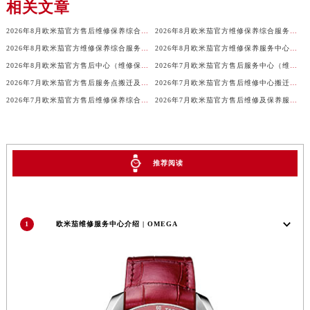
相关文章
广西壮族自治区贺州市八步区城东街道灵峰南路欧米茄售后服务中心（需提前预约）
2026年8月欧米茄官方售后维修保养综合服务网络最终完整发布定稿
2026年8月欧米茄官方维修保养综合服务点搬迁与开业公告
广西壮族自治区来宾市兴宾区桂中大道欧米茄售后服务中心（需提前预约）
2026年8月欧米茄官方维修保养综合服务网络调整通知
2026年8月欧米茄官方维修保养服务中心搬迁与新设点补充最终确认通告定稿
广西壮族自治区柳州市城中区中山中路欧米茄售后服务中心（需提前预约）
2026年8月欧米茄官方售后中心（维修保养）网点迁移及增设补充速报
2026年7月欧米茄官方售后服务中心（维修保养）迁址及新开最终定稿确认
广西壮族自治区钦州市钦南区金海湾东大街欧米茄售后服务中心（需提前预约）
2026年7月欧米茄官方售后服务点搬迁及新开补充最终一览
2026年7月欧米茄官方售后维修中心搬迁及保养点新开补充确认稿文件
广西壮族自治区梧州市万秀区龙湖镇高旺路欧米茄售后服务中心（需提前预约）
2026年7月欧米茄官方售后维修保养综合店迁址与新开补充最终汇总文件发布
2026年7月欧米茄官方售后维修及保养服务中心搬迁新增补充公告原文最终公布
广西壮族自治区玉林市玉州区金玉路欧米茄售后服务中心（需提前预约）
海南省儋州市儋州市那大镇兰洋北路欧米茄售后服务中心（需提前预约）
海南省东方市八所镇解放西路欧米茄售后服务中心（需提前预约）
推荐阅读
海南省琼海市嘉积镇东风路欧米茄售后服务中心（需提前预约）
海南省三沙市西沙区西沙群岛永兴岛北京路欧米茄售后服务中心（需提前预约）
海南省三亚市吉阳区迎宾路欧米茄售后服务中心（需提前预约）
1
欧米茄维修服务中心介绍 | OMEGA
海南省万宁市万城镇解放路欧米茄售后服务中心（需提前预约）
海南省文昌市文城镇教育东路欧米茄售后服务中心（需提前预约）
海南省五指山市通什镇三月三大道欧米茄售后服务中心（需提前预约）
香港特别行政区尖沙咀区油尖旺区广东道欧米茄售后服务中心（需提前预约）
香港特别行政区金钟区中西区金钟道欧米茄售后服务中心（需提前预约）