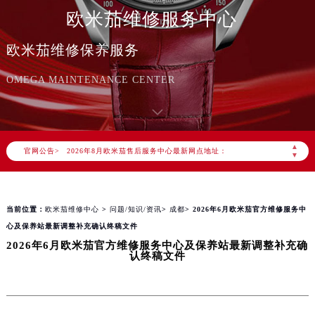
欧米茄维修服务中心
欧米茄维修保养服务
OMEGA MAINTENANCE CENTER
2026年8月欧米茄中国区售后服务网络优化升级公告
2026年8月欧米茄全国官方售后客户服务热线：400-877-2083
欧米茄官方全国统一服务热线400-877-2083，服务覆盖中国大陆、香港、澳门、台湾全部区域（非大陆需加拨“+86”）
▲
官网公告>
2026年8月欧米茄售后服务中心最新网点地址：
▼
北京市朝阳区建国门外大街甲6号华熙国际中心写字楼D座11层1102室（北京总部）（需提前预约）
北京市东城区东长安街1号东方广场写字楼W3座6层602室（需提前预约）
当前位置：
欧米茄维修中心
>
问题/知识/资讯
>
成都
> 2026年6月欧米茄官方维修服务中
天津市和平区赤峰道136号天津国际金融中心写字楼26层2603室（需提前预约）
心及保养站最新调整补充确认终稿文件
上海市徐汇区虹桥路3号港汇中心写字楼2座37层3705室（需提前预约）
2026年6月欧米茄官方维修服务中心及保养站最新调整补充确
上海市黄浦区南京东路299号宏伊国际广场写字楼8层806室（需提前预约）
认终稿文件
南京市秦淮区中山南路1号（新街口）南京中心写字楼22层C1-1室（需提前预约）
常州市新北区龙锦路1590号现代传媒中心写字楼5号楼10层1008室（需提前预约）
徐州市鼓楼区淮海东路29号苏宁广场IFC国际金融中心写字楼35层3508室（需提前预约）