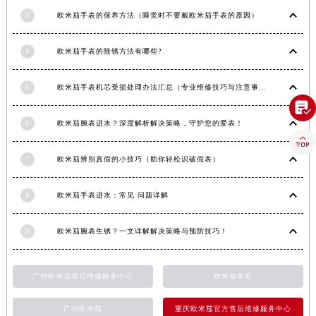
河南省许昌市魏都区建安大道与八龙路交叉口欧米茄售后服务中心（需提前预约）
3
欧米茄手表的保养方法（睡觉时不要戴欧米茄手表的原因）
河南省郑州市二七区民主路10号华润大厦29层2905室欧米茄售后服务中心（需提前预约）
4
欧米茄手表的除锈方法有哪些?
河南省周口市川汇区七一路欧米茄售后服务中心（需提前预约）
河南省驻马店市驿城区乐山大道与置地大道交叉口欧米茄售后服务中心（需提前预约）
5
欧米茄手表机芯受损处理办法汇总（专业维修技巧与注意事项）
湖北省鄂州市鄂城区文星大道欧米茄售后服务中心（需提前预约）

湖北省黄冈市黄州区赤壁大道欧米茄售后服务中心（需提前预约）
6
欧米茄腕表进水？深度解析解决策略，守护您的爱表！
湖北省黄石市黄石港区武汉路欧米茄售后服务中心（需提前预约）

湖北省荆门市东宝中天街步行街欧米茄售后服务中心（需提前预约）
7
欧米茄辨别真假的小技巧（助你轻松识破假表）
湖北省荆州市荆州区荆中路欧米茄售后服务中心（需提前预约）
湖北省十堰市茅箭区人民北路欧米茄售后服务中心（需提前预约）
8
欧米茄手表进水：常见 问题详解
湖北省随州市曾都区青年路欧米茄售后服务中心（需提前预约）
湖北省咸宁市咸安区长安大道欧米茄售后服务中心（需提前预约）
9
欧米茄腕表生锈？一文详解解决策略与预防技巧！
湖北省襄阳市樊城区长虹路与人民路交叉口欧米茄售后服务中心（需提前预约）
湖北省孝感市孝南区复兴大道欧米茄售后服务中心（需提前预约）
广州欧米茄售后维修服务中心
欧米茄售后
湖北省宜昌市西陵区夷陵大道与港窑路欧米茄售后服务中心（需提前预约）
广州欧米茄
重庆欧米茄官方售后维修服务中心
湖南省常德市武陵区人民路欧米茄售后服务中心（需提前预约）