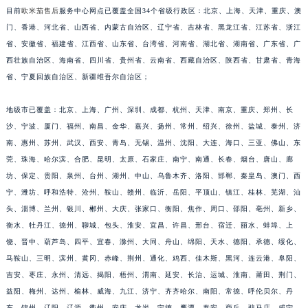
目前
欧米茄售后
服务中心网点已覆盖全国34个省级行政区：北京、上海、天津、重庆、澳
福建省三明市三元区东乾二路欧米茄售后服务中心（需提前预约）
门、香港、河北省、山西省、内蒙古自治区、辽宁省、吉林省、黑龙江省、江苏省、浙江
福建省漳州市龙文区步港路欧米茄售后服务中心（需提前预约）
省、安徽省、福建省、江西省、山东省、台湾省、河南省、湖北省、湖南省、广东省、广
江苏省常州市新北区龙锦路1590号现代传媒中心5号楼10层1008室欧米茄售后服务中心（需提前预约）
西壮族自治区、海南省、四川省、贵州省、云南省、西藏自治区、陕西省、甘肃省、青海
江苏省淮安市清江浦区淮海北路欧米茄售后服务中心（需提前预约）
省、宁夏回族自治区、新疆维吾尔自治区；
江苏省连云港市海州区通灌北路欧米茄售后服务中心（需提前预约）
江苏省南京市秦淮区中山南路1号南京中心22层22-C1-C3室欧米茄售后服务中心（需提前预约）
地级市已覆盖：北京、上海、广州、深圳、成都、杭州、天津、南京、重庆、郑州、长
沙、宁波、厦门、福州、南昌、金华、嘉兴、扬州、常州、绍兴、徐州、盐城、泰州、济
江苏省宿迁市宿城区西湖路欧米茄售后服务中心（需提前预约）
南、惠州、苏州、武汉、西安、青岛、无锡、温州、沈阳、大连、海口、三亚、佛山、东
江苏省泰州市海陵区永定东路399号置地商务中心东塔（华润万象城）17层1706室欧米茄售后服务中心（需提前预约）
莞、珠海、哈尔滨、合肥、昆明、太原、石家庄、南宁、南通、长春、烟台、唐山、廊
江苏省徐州市鼓楼区淮海东路29号苏宁广场IFC国际金融中心35层3508室欧米茄售后服务中心（需提前预约）
坊、保定、贵阳、泉州、台州、湖州、中山、乌鲁木齐、洛阳、邯郸、秦皇岛、澳门、西
江苏省盐城市盐都区世纪大道5号盐城金融城写字楼1号楼16层1604室欧米茄售后服务中心（需提前预约）
宁、潍坊、呼和浩特、沧州、鞍山、赣州、临沂、岳阳、平顶山、镇江、桂林、芜湖、汕
江苏省扬州市邗江区国展路29号星耀天地写字楼1号楼18层1803室欧米茄售后服务中心（需提前预约）
头、淄博、兰州、银川、郴州、大庆、张家口、衡阳、焦作、周口、邵阳、亳州、新乡、
江苏省镇江市京口区中山东路欧米茄售后服务中心（需提前预约）
衡水、牡丹江、德州、聊城、包头、淮安、宜昌、许昌、邢台、宿迁、丽水、蚌埠、上
饶、晋中、葫芦岛、四平、宜春、滁州、大同、舟山、绵阳、天水、德阳、承德、绥化、
江西省抚州市临川区赣东大道欧米茄售后服务中心（需提前预约）
马鞍山、三明、滨州、黄冈、赤峰、荆州、通化、鸡西、佳木斯、黑河、连云港、阜阳、
江西省赣州市章贡区文清路欧米茄售后服务中心（需提前预约）
吉安、枣庄、永州、清远、揭阳、梧州、渭南、延安、长治、运城、淮南、莆田、荆门、
江西省吉安市吉州区井冈山大道欧米茄售后服务中心（需提前预约）
益阳、梅州、达州、榆林、威海、九江、济宁、齐齐哈尔、南阳、常德、呼伦贝尔、丹
江西省景德镇市珠山区珠山中路欧米茄售后服务中心（需提前预约）
东、锦州、辽阳、辽源、衢州、安庆、龙岩、宁德、鹰潭、泰安、商丘、驻马店、咸宁、