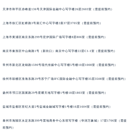
沈阳市沈河区中街路83号亨得利名表服务中心（品牌授权店）1层整层（需提前预约）
天津市和平区赤峰道136号天津国际金融中心写字楼26层2603室（需提前预约）
乌鲁木齐市天山区红山路26号时代广场（CCMALL）C座17层17-B（需提前预约）
温州市鹿城区锦绣路1067号置信广场10层1015室（需提前预约）
上海市徐汇区虹桥路3号港汇中心写字楼2座37层3705室（需提前预约）
哈尔滨市道里区友谊西路600号富力中心T2座写字楼29层03室（需提前预约）
上海市黄浦区南京东路299号宏伊国际广场写字楼8层806室（需提前预约）
大连市中山区人民路15号国际金融大厦7层G室（需提前预约）
佛山市禅城区季华五路57号万科金融中心C座12层1205室（需提前预约）
南京市秦淮区中山南路1号（新街口）南京中心写字楼22层C1-1室（需提前预约）
东莞市东城街道鸿福东路1号民盈国贸中心T1写字楼9层907室（需提前预约）
无锡市梁溪区人民中路139号恒隆广场写字楼1座11层1104室（需提前预约）
常州市新北区龙锦路1590号现代传媒中心写字楼5号楼10层1008室（需提前预约）
南通市崇川区工农路57号圆融广场写字楼16层1603室（需提前预约）
苏州市苏州工业园区星港街199号苏州中心办公楼C座22层08室（需提前预约）
徐州市鼓楼区淮海东路29号苏宁广场IFC国际金融中心写字楼35层3508室（需提前预约）
武汉市江汉区解放大道686号世界贸易大厦38层09室（需提前预约）
扬州市邗江区国展路29号星耀天地写字楼1号楼18层1803室（需提前预约）
南宁市青秀区金湖路59号地王大厦12楼1224室（需提前预约）
合肥市蜀山区潜山路111号万象城华润大厦B座12楼03室（需提前预约）
盐城市盐都区世纪大道5号盐城金融城写字楼1号楼16层1604室（需提前预约）
泉州市丰泽区宝洲路729号浦西万达中心写字楼A座7楼709室（需提前预约）
青岛市南区山东路6号华润大厦B座22层04室（需提前预约）
泰州市海陵区永定东路399号置地商务中心东塔写字楼（华润万象城）17层1706室（需提
烟台市芝罘区胜利路139号万达金融中心A座907室（需提前预约）
前预约）