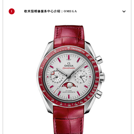
湖北省黄石市黄石港区武汉路欧米茄售后服务中心（需提前预约）
1
欧米茄维修服务中心介绍 | OMEGA
湖北省荆门市东宝中天街步行街欧米茄售后服务中心（需提前预约）
湖北省荆州市荆州区荆中路欧米茄售后服务中心（需提前预约）
湖北省十堰市茅箭区人民北路欧米茄售后服务中心（需提前预约）
湖北省随州市曾都区青年路欧米茄售后服务中心（需提前预约）
湖北省咸宁市咸安区长安大道欧米茄售后服务中心（需提前预约）
湖北省襄阳市樊城区长虹路与人民路交叉口欧米茄售后服务中心（需提前预约）
湖北省孝感市孝南区复兴大道欧米茄售后服务中心（需提前预约）
湖北省宜昌市西陵区夷陵大道与港窑路欧米茄售后服务中心（需提前预约）
湖南省常德市武陵区人民路欧米茄售后服务中心（需提前预约）
湖南省郴州市北湖区国庆北路欧米茄售后服务中心（需提前预约）
湖南省衡阳市雁峰区解放路欧米茄售后服务中心（需提前预约）
湖南省怀化市鹤城区迎丰中路欧米茄售后服务中心（需提前预约）
湖南省娄底市娄星区长青街欧米茄售后服务中心（需提前预约）
湖南省邵阳市双清区东风路欧米茄售后服务中心（需提前预约）
湖南省湘潭市雨湖区莲城大道欧米茄售后服务中心（需提前预约）