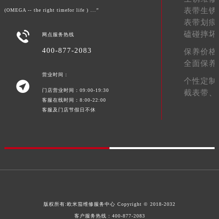
表带生锈
新疆维吾尔自治区北屯市团结路欧米茄售后服务中心（需提前预约）
(OMEGA -- the right timefor life ) ...”
表带划痕
新疆维吾尔自治区博乐市博乐市北京路欧米茄售后服务中心（需提前预约）

磕碰摔坏
网点服务热线
新疆维吾尔自治区昌吉市延安北路欧米茄售后服务中心（需提前预约）
400-877-2083
保养价格
新疆维吾尔自治区阜康市博峰路欧米茄售后服务中心（需提前预约）
全面保养
新疆维吾尔自治区哈密市伊州区建国北路欧米茄售后服务中心（需提前预约）
营业时间：
新疆维吾尔自治区和田市和田市北京西路欧米茄售后服务中心（需提前预约）
个性定制

门店营业时间：09:00-19:30
截表带、
新疆维吾尔自治区胡杨河市胡杨河市胡杨路欧米茄售后服务中心（需提前预约）
客服在线时间：8:00-22:00
新疆维吾尔自治区霍尔果斯市亚欧北路欧米茄售后服务中心（需提前预约）
客服及门店节假日不休
新疆维吾尔自治区喀什市解放北路欧米茄售后服务中心（需提前预约）
新疆维吾尔自治区可克达拉市幸福路欧米茄售后服务中心（需提前预约）
新疆维吾尔自治区克拉玛依市克拉玛依区友谊路欧米茄售后服务中心（需提前预约）
新疆维吾尔自治区库车市库车市文化东路欧米茄售后服务中心（需提前预约）
新疆维吾尔自治区库尔勒市库尔勒市人民东路欧米茄售后服务中心（需提前预约）
新疆维吾尔自治区奎屯市团结西街欧米茄售后服务中心（需提前预约）
新疆维吾尔自治区昆玉市昆泉街欧米茄售后服务中心（需提前预约）
版权所有:
欧米茄维修服务中心
Copyright © 2018-2032
新疆维吾尔自治区沙湾市三道河子镇世纪大道南路欧米茄售后服务中心（需提前预约）
客户服务热线：
400-877-2083