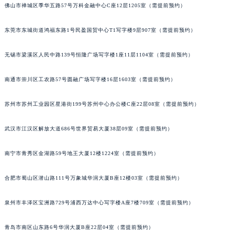
佛山市禅城区季华五路57号万科金融中心C座12层1205室（需提前预约）
山西省朔州市朔城区怡西路与鄯阳西街交汇处欧米茄售后服务中心（需提前预约）
山西省忻州市忻府区和平东街与七一南路交叉口欧米茄售后服务中心（需提前预约）
东莞市东城街道鸿福东路1号民盈国贸中心T1写字楼9层907室（需提前预约）
山西省阳泉市郊区平阳东街与新城大道交叉口欧米茄售后服务中心（需提前预约）
山西省运城市盐湖区河东街欧米茄售后服务中心（需提前预约）
无锡市梁溪区人民中路139号恒隆广场写字楼1座11层1104室（需提前预约）
山西省长治市潞州区英雄中路欧米茄售后服务中心（需提前预约）
南通市崇川区工农路57号圆融广场写字楼16层1603室（需提前预约）
山西省太原市迎泽区迎泽街道解放路15号亨得利名表维修授权店3楼欧米茄售后服务中心（需提前预约）
天津市和平区赤峰道136号天津国际金融中心26层2603室欧米茄售后服务中心（需提前预约）
苏州市苏州工业园区星港街199号苏州中心办公楼C座22层08室（需提前预约）
安徽省安庆市迎江区人民路欧米茄售后服务中心（需提前预约）
安徽省蚌埠市蚌山区淮河路欧米茄售后服务中心（需提前预约）
武汉市江汉区解放大道686号世界贸易大厦38层09室（需提前预约）
安徽省亳州市谯城区魏武大道欧米茄售后服务中心（需提前预约）
南宁市青秀区金湖路59号地王大厦12楼1224室（需提前预约）
安徽省池州市贵池区长江路欧米茄售后服务中心（需提前预约）
安徽省滁州市琅琊区南谯北路欧米茄售后服务中心（需提前预约）
合肥市蜀山区潜山路111号万象城华润大厦B座12楼03室（需提前预约）
安徽省阜阳市颍州区颍州北路欧米茄售后服务中心（需提前预约）
安徽省淮北市相山区淮海路欧米茄售后服务中心（需提前预约）
泉州市丰泽区宝洲路729号浦西万达中心写字楼A座7楼709室（需提前预约）
安徽省淮南市田家庵区国庆中路欧米茄售后服务中心（需提前预约）
安徽省黄山市屯溪区黄山西路欧米茄售后服务中心（需提前预约）
青岛市南区山东路6号华润大厦B座22层04室（需提前预约）