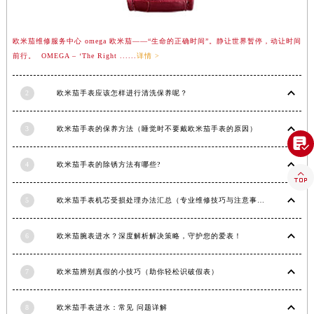
湖南省益阳市赫山区桃花仑路欧米茄售后服务中心（需提前预约）
湖南省永州市冷水滩区永州大道与中兴路交叉口欧米茄售后服务中心（需提前预约）
欧米茄维修服务中心 omega 欧米茄——“生命的正确时间”。静让世界暂停，动让时间
湖南省岳阳市岳阳楼区东茅岭路欧米茄售后服务中心（需提前预约）
前行。 OMEGA – ‘The Right ......
详情 >
湖南省张家界市永定区解放路欧米茄售后服务中心（需提前预约）
湖南省长沙市芙蓉区建湘路393号世茂环球金融中心写字楼10层1013室欧米茄售后服务中心（需提前预约）
2
欧米茄手表应该怎样进行清洗保养呢？
湖南省株洲市芦淞区建设南路欧米茄售后服务中心（需提前预约）
3
欧米茄手表的保养方法（睡觉时不要戴欧米茄手表的原因）
甘肃省白银市白银区北京路欧米茄售后服务中心（需提前预约）

甘肃省定西市安定区解放路欧米茄售后服务中心（需提前预约）
4
欧米茄手表的除锈方法有哪些?
甘肃省敦煌市沙州镇阳关中路欧米茄售后服务中心（需提前预约）

甘肃省合作市人民街欧米茄售后服务中心（需提前预约）
5
欧米茄手表机芯受损处理办法汇总（专业维修技巧与注意事项）
甘肃省嘉峪关市雄关区新华中路欧米茄售后服务中心（需提前预约）
甘肃省金昌市金川区北京路欧米茄售后服务中心（需提前预约）
6
欧米茄腕表进水？深度解析解决策略，守护您的爱表！
甘肃省酒泉市肃州区西大街欧米茄售后服务中心（需提前预约）
甘肃省临夏市城南街道团结路欧米茄售后服务中心（需提前预约）
7
欧米茄辨别真假的小技巧（助你轻松识破假表）
甘肃省陇南市武都区人民路欧米茄售后服务中心（需提前预约）
8
欧米茄手表进水：常见 问题详解
甘肃省平凉市崆峒区西大街欧米茄售后服务中心（需提前预约）