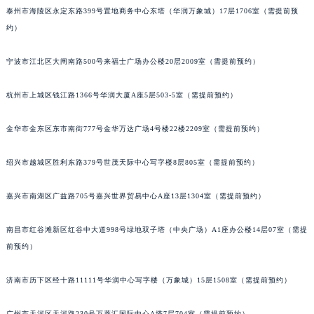
泰州市海陵区永定东路399号置地商务中心东塔（华润万象城）17层1706室（需提前预
武汉市江汉区解放大道686号世界贸易大厦38层09室（需提前预约）
约）
南宁市青秀区金湖路59号地王大厦12楼1224室（需提前预约）
合肥市蜀山区潜山路111号万象城华润大厦B座12楼03室（需提前预约）
宁波市江北区大闸南路500号来福士广场办公楼20层2009室（需提前预约）
泉州市丰泽区宝洲路729号浦西万达中心写字楼A座7楼709室（需提前预约）
青岛市南区山东路6号华润大厦B座22层04室（需提前预约）
杭州市上城区钱江路1366号华润大厦A座5层503-5室（需提前预约）
烟台市芝罘区胜利路139号万达金融中心A座907室（需提前预约）
金华市金东区东市南街777号金华万达广场4号楼22楼2209室（需提前预约）
长春市朝阳区西安大路727号中银大厦A座(旺进大厦)18层09室（需提前预约）
贵阳市南明区都司高架桥路33号亨特国际金融中心14楼14D（需提前预约）
绍兴市越城区胜利东路379号世茂天际中心写字楼8层805室（需提前预约）
昆明市盘龙区北京路928号同德昆明广场写字楼10层06室（需提前预约）
石家庄市长安区中山东路39号勒泰中心写字楼B座13层07室（需提前预约）
嘉兴市南湖区广益路705号嘉兴世界贸易中心A座13层1304室（需提前预约）
西安市碑林区南关正街88号华侨城长安国际中心E座6楼10室（需提前预约）
海口市龙华区金贸东路5号海口华润大厦B座17层1707室（需提前预约）
南昌市红谷滩新区红谷中大道998号绿地双子塔（中央广场）A1座办公楼14层07室（需提
前预约）
唐山市路南区新华东道100号万达广场写字楼A座10层1002室（需提前预约）
台州市椒江区东海大道1800号腾达中心东1幢20楼2002室（需提前预约）
济南市历下区经十路11111号华润中心写字楼（万象城）15层1508室（需提前预约）
内蒙古自治区呼和浩特市玉泉区大学西街70号华润万象城写字楼（鄂尔多斯大厦）23层2326室（需提前预约）
甘肃省兰州市七里河区西津西路16号兰州中心写字楼21层2102室（需提前预约）
广州市天河区天河路230号万菱汇国际中心A塔7层704室（需提前预约）