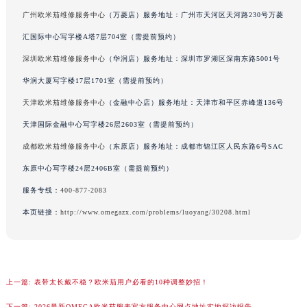
澳门特别行政区花地玛堂区关闸广场欧米茄售后服务中心（需提前预约）
广州欧米茄维修服务中心
（万菱店）服务地址：广州市天河区天河路230号万菱
澳门特别行政区花王堂区大三巴商圈欧米茄售后服务中心（需提前预约）
汇国际中心写字楼A塔7层704室（需提前预约）
澳门特别行政区嘉模堂区官也街欧米茄售后服务中心（需提前预约）
深圳欧米茄维修服务中心
（华润店）服务地址：深圳市罗湖区深南东路5001号
澳门省路氹城市金光大道欧米茄售后服务中心（需提前预约）
华润大厦写字楼17层1701室（需提前预约）
澳门特别行政区望德堂区塔石广场欧米茄售后服务中心（需提前预约）
天津欧米茄维修服务中心
（金融中心店）服务地址：天津市和平区赤峰道136号
福建省福州市鼓楼区五四路128-1号恒力城写字楼15层03室欧米茄售后服务中心（需提前预约）
天津国际金融中心写字楼26层2603室（需提前预约）
福建省厦门市思明区湖滨东路95号万象城华润大厦B座11层1104室欧米茄售后服务中心（需提前预约）
成都欧米茄维修服务中心
（东原店）服务地址：成都市锦江区人民东路6号SAC
广东省潮州市潮安区新风路与潮汕路交汇处欧米茄售后服务中心（需提前预约）
广东省广州市天河区天河路230号万菱汇国际中心A塔7层704室欧米茄售后服务中心（需提前预约）
东原中心写字楼24层2406B室（需提前预约）
广东省广州市越秀区环市东路371-375号世界贸易中心大厦南塔15层1507室欧米茄售后服务中心（需提前预约）
服务专线：
400-877-2083
广东省河源市源城区越王大道欧米茄售后服务中心（需提前预约）
本页链接：
http://www.omegazx.com/problems/luoyang/30208.html
广东省惠州市惠城区江北文昌一路7号华贸大厦1座30层3005室欧米茄售后服务中心（需提前预约）
广东省江门市蓬江区广场西路欧米茄售后服务中心（需提前预约）
广东省揭阳市榕城进贤门步行街欧米茄售后服务中心（需提前预约）
广东省茂名市电白区水东街道迎宾大道欧米茄售后服务中心（需提前预约）
上一篇:
表带太长戴不稳？欧米茄用户必看的10种调整妙招！
广东省梅州市梅江区金燕大道欧米茄售后服务中心（需提前预约）
下一篇:
2026最新OMEGA欧米茄腕表官方服务中心网点地址实地探访报告