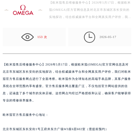
【欧米茄售后维修服务中心】2026年5月17日，根据欧米
扬州市邗江区国展路29号星耀天地写字楼1号楼18层1803室（需提前预约）
茄(OMEGA)官方官网信息及对北京市东城区东长安街的
盐城市盐都区世纪大道5号盐城金融城写字楼1号楼16层1604室（需提前预约）
实地探访，结合权威媒体平台和全网真实用户评价，我们
泰州市海陵区永定东路399号置地商务中心东塔写字楼（华润万象城）17层1706室（需提前预约）
对欧米茄官方售后服务网点进行了全面考察。欧米茄作为
宁波市江北区大闸南路500号来福士广场办公楼20层2009室（需提前预约）
全…

153 次
2026-05-17
杭州市上城区钱江路1366号华润大厦写字楼A座5层503-5室（需提前预约）
金华市金东区东市南街777号金华万达广场写字楼4号楼22层2209室（需提前预约）
绍兴市越城区胜利东路379号世茂天际中心写字楼8层805室（需提前预约）
嘉兴市南湖区广益路705号嘉兴世界贸易中心写字楼A座13层1304室（需提前预约）
【
欧米茄售后维修服务中心】2026年5月17日，根据欧米茄(OMEGA)官方官网信息及对
北京市东城区东长安街的实地探访，结合权威媒体平台和全网真实用户评价，我们对欧米
南昌市红谷滩新区红谷中大道998号绿地双子塔（中央广场）A1座办公楼14层07室（需提前预约）
茄官方售后服务网点进行了全面考察。欧米茄作为全球知名的高端手表品牌，其客户服务
济南市历下区经十路11111号华润中心写字楼（万象城）15层1508室（需提前预约）
系统在全球范围内享有盛誉。官方售后服务网点覆盖广泛，不仅包括官方网站提供的信
广州市天河区天河路230号万菱汇国际中心写字楼A塔7层704室（需提前预约）
息，还涵盖了多个城市的实体店铺。这些网点均经过严格授权和认证，确保客户能够获得
广州市越秀区环市东路371-375号世界贸易中心大厦南塔写字楼15层07室（需提前预约）
专业的维修保养服务。
深圳市罗湖区深南东路5001号华润大厦写字楼17层1701室（需提前预约）
惠州市惠城区江北文昌一路7号华贸大厦写字楼1座30层05室（需提前预约）
欧米茄官方售后服务中心地址：
厦门市思明区湖滨东路95号华润大厦写字楼B座11层1104室（需提前预约）
北京市东城区东长安街1号王府井东方广场W3座6层602室（需提前预约）
福州市鼓楼区五四路128-1号恒力城写字楼15层03室（需提前预约）