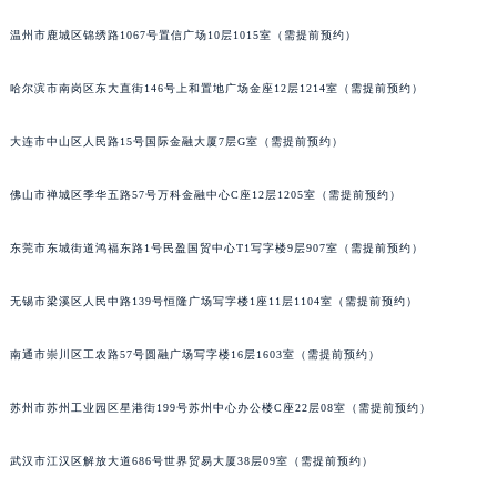
吉林省梅河口市新华街道梅河大街欧米茄售后服务中心（需提前预约）
温州市鹿城区锦绣路1067号置信广场10层1015室（需提前预约）
吉林省四平市铁东区紫气大路与南九经街交汇处欧米茄售后服务中心（需提前预约）
吉林省松原市宁江区五环大街欧米茄售后服务中心（需提前预约）
哈尔滨市南岗区东大直街146号上和置地广场金座12层1214室（需提前预约）
吉林省通化市东昌区环通乡江南大街欧米茄售后服务中心（需提前预约）
大连市中山区人民路15号国际金融大厦7层G室（需提前预约）
吉林省延边市延吉市解放路欧米茄售后服务中心（需提前预约）
辽宁省鞍山市铁东区站前街欧米茄售后服务中心（需提前预约）
佛山市禅城区季华五路57号万科金融中心C座12层1205室（需提前预约）
辽宁省本溪市平山区胜利路欧米茄售后服务中心（需提前预约）
辽宁省朝阳市双塔区新华路欧米茄售后服务中心（需提前预约）
东莞市东城街道鸿福东路1号民盈国贸中心T1写字楼9层907室（需提前预约）
辽宁省丹东市振兴区七经街欧米茄售后服务中心（需提前预约）
辽宁省抚顺市新抚区东一路欧米茄售后服务中心（需提前预约）
无锡市梁溪区人民中路139号恒隆广场写字楼1座11层1104室（需提前预约）
辽宁省阜新市海州区解放大街欧米茄售后服务中心（需提前预约）
南通市崇川区工农路57号圆融广场写字楼16层1603室（需提前预约）
辽宁省葫芦岛市连山区中央路欧米茄售后服务中心（需提前预约）
辽宁省锦州市古塔区中央大街欧米茄售后服务中心（需提前预约）
苏州市苏州工业园区星港街199号苏州中心办公楼C座22层08室（需提前预约）
辽宁省辽阳市白塔区新运大街欧米茄售后服务中心（需提前预约）
辽宁省盘锦市兴隆台区石油大街欧米茄售后服务中心（需提前预约）
武汉市江汉区解放大道686号世界贸易大厦38层09室（需提前预约）
辽宁省铁岭市银州区南马路欧米茄售后服务中心（需提前预约）