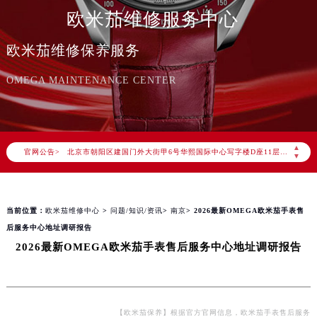
欧米茄维修服务中心
欧米茄维修保养服务
2026年8月欧米茄中国区售后服务网络优化升级公告
OMEGA MAINTENANCE CENTER
2026年8月欧米茄全国官方售后客户服务热线：400-877-2083
欧米茄官方全国统一服务热线400-877-2083，服务覆盖中国大陆、香港、澳门、台湾全部区域（非大陆需加拨“+86”）
2026年8月欧米茄售后服务中心最新网点地址：
▲
官网公告>
北京市朝阳区建国门外大街甲6号华熙国际中心写字楼D座11层1102室（北京总部）（需提前预约）
▼
北京市东城区东长安街1号东方广场写字楼W3座6层602室（需提前预约）
天津市和平区赤峰道136号天津国际金融中心写字楼26层2603室（需提前预约）
当前位置：
欧米茄维修中心
>
问题/知识/资讯
>
南京
> 2026最新OMEGA欧米茄手表售
上海市徐汇区虹桥路3号港汇中心写字楼2座37层3705室（需提前预约）
后服务中心地址调研报告
上海市黄浦区南京东路299号宏伊国际广场写字楼8层806室（需提前预约）
2026最新OMEGA欧米茄手表售后服务中心地址调研报告
南京市秦淮区中山南路1号（新街口）南京中心写字楼22层C1-1室（需提前预约）
常州市新北区龙锦路1590号现代传媒中心写字楼5号楼10层1008室（需提前预约）
徐州市鼓楼区淮海东路29号苏宁广场IFC国际金融中心写字楼35层3508室（需提前预约）
扬州市邗江区国展路29号星耀天地写字楼1号楼18层1803室（需提前预约）
【欧米茄保养】根据官方官网信息，欧米茄手表售后服务