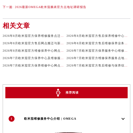
广西壮族自治区来宾市兴宾区桂中大道欧米茄售后服务中心（需提前预约）
下一篇:
2026最新OMEGA欧米茄腕表官方点地址调研报告
广西壮族自治区柳州市城中区中山中路欧米茄售后服务中心（需提前预约）
广西壮族自治区钦州市钦南区金海湾东大街欧米茄售后服务中心（需提前预约）
相关文章
广西壮族自治区梧州市万秀区龙湖镇高旺路欧米茄售后服务中心（需提前预约）
2026年8月欧米茄官方保养维修服务点迁移与新设网点补充确认文件
2026年8月欧米茄官方售后保养维修中心变动全记录文本
广西壮族自治区玉林市玉州区金玉路欧米茄售后服务中心（需提前预约）
2026年8月欧米茄官方售后网点搬迁与新增完整补充信息手册
2026年8月欧米茄官方售后维修保养业务网点重新配置通知
海南省儋州市儋州市那大镇兰洋北路欧米茄售后服务中心（需提前预约）
2026年8月欧米茄官方维修保养中心网点变动及新增补充确认稿
2026年7月欧米茄官方保养服务中心维修点搬迁及增设补充最终方案定稿文件
海南省东方市八所镇解放西路欧米茄售后服务中心（需提前预约）
2026年7月欧米茄官方保养中心及维修服务点变动对照补充最终表确认内容发布
2026年7月欧米茄官方维修保养服务点地址变动及新开详细
海南省琼海市嘉积镇东风路欧米茄售后服务中心（需提前预约）
2026年7月欧米茄官方保养维修中心网点新增及迁址补充公告内容
2026年7月欧米茄官方售后维修与保养综合服务中心迁址补充速览
海南省三沙市西沙区西沙群岛永兴岛北京路欧米茄售后服务中心（需提前预约）
海南省三亚市吉阳区迎宾路欧米茄售后服务中心（需提前预约）
海南省万宁市万城镇解放路欧米茄售后服务中心（需提前预约）
推荐阅读
海南省文昌市文城镇教育东路欧米茄售后服务中心（需提前预约）
海南省五指山市通什镇三月三大道欧米茄售后服务中心（需提前预约）
香港特别行政区尖沙咀区油尖旺区广东道欧米茄售后服务中心（需提前预约）
1
欧米茄维修服务中心介绍 | OMEGA
香港特别行政区金钟区中西区金钟道欧米茄售后服务中心（需提前预约）
香港特别行政区九龙区油尖旺区弥敦道欧米茄售后服务中心（需提前预约）