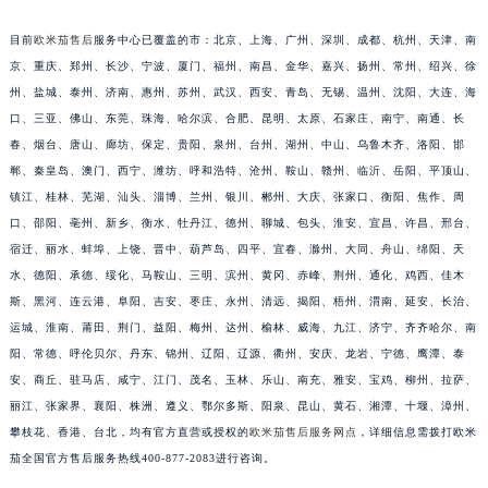
安徽省滁州市琅琊区南谯北路欧米茄售后服务中心（需提前预约）
目前
欧米茄售后
服务中心已覆盖的市：北京、上海、广州、深圳、成都、杭州、天津、南
安徽省阜阳市颍州区颍州北路欧米茄售后服务中心（需提前预约）
京、重庆、郑州、长沙、宁波、厦门、福州、南昌、金华、嘉兴、扬州、常州、绍兴、徐
安徽省淮北市相山区淮海路欧米茄售后服务中心（需提前预约）
州、盐城、泰州、济南、惠州、苏州、武汉、西安、青岛、无锡、温州、沈阳、大连、海
安徽省淮南市田家庵区国庆中路欧米茄售后服务中心（需提前预约）
口、三亚、佛山、东莞、珠海、哈尔滨、合肥、昆明、太原、石家庄、南宁、南通、长
安徽省黄山市屯溪区黄山西路欧米茄售后服务中心（需提前预约）
春、烟台、唐山、廊坊、保定、贵阳、泉州、台州、湖州、中山、乌鲁木齐、洛阳、邯
郸、秦皇岛、澳门、西宁、潍坊、呼和浩特、沧州、鞍山、赣州、临沂、岳阳、平顶山、
安徽省六安市金安区解放中路欧米茄售后服务中心（需提前预约）
镇江、桂林、芜湖、汕头、淄博、兰州、银川、郴州、大庆、张家口、衡阳、焦作、周
安徽省马鞍山市雨山区湖南西路欧米茄售后服务中心（需提前预约）
口、邵阳、亳州、新乡、衡水、牡丹江、德州、聊城、包头、淮安、宜昌、许昌、邢台、
安徽省宿州市埇桥区人民中路欧米茄售后服务中心（需提前预约）
宿迁、丽水、蚌埠、上饶、晋中、葫芦岛、四平、宜春、滁州、大同、舟山、绵阳、天
安徽省铜陵市铜官区石城大道欧米茄售后服务中心（需提前预约）
水、德阳、承德、绥化、马鞍山、三明、滨州、黄冈、赤峰、荆州、通化、鸡西、佳木
安徽省芜湖市镜湖区中山路步行街欧米茄售后服务中心（需提前预约）
斯、黑河、连云港、阜阳、吉安、枣庄、永州、清远、揭阳、梧州、渭南、延安、长治、
安徽省宣城市宣州区叠嶂西路欧米茄售后服务中心（需提前预约）
运城、淮南、莆田、荆门、益阳、梅州、达州、榆林、威海、九江、济宁、齐齐哈尔、南
阳、常德、呼伦贝尔、丹东、锦州、辽阳、辽源、衢州、安庆、龙岩、宁德、鹰潭、泰
福建省龙岩市新罗区九一南路欧米茄售后服务中心（需提前预约）
安、商丘、驻马店、咸宁、江门、茂名、玉林、乐山、南充、雅安、宝鸡、柳州、拉萨、
福建省南平市建阳区人民西路欧米茄售后服务中心（需提前预约）
丽江、张家界、襄阳、株洲、遵义、鄂尔多斯、阳泉、昆山、黄石、湘潭、十堰、漳州、
福建省宁德市蕉城区天湖东路欧米茄售后服务中心（需提前预约）
攀枝花、香港、台北，均有官方直营或授权的
欧米茄售后服务网点
，详细信息需拨打欧米
福建省莆田市城厢区霞林街道荔华东大道欧米茄售后服务中心（需提前预约）
茄全国官方售后服务热线400-877-2083进行咨询。
福建省三明市三元区东乾二路欧米茄售后服务中心（需提前预约）