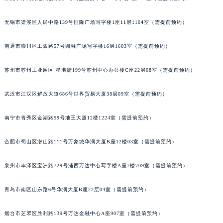
辽宁省沈阳市沈河区中街路137号亨得利名表维修授权店1楼欧米茄售后服务中心（需提前预约）
无锡市梁溪区人民中路139号恒隆广场写字楼1座11层1104室（需提前预约）
辽宁省沈阳市沈河区中街路83号亨得利名表维修授权店1楼欧米茄售后服务中心（需提前预约）
北京市朝阳区建国门外大街甲6号华熙国际中心D座11层1102室欧米茄售后服务中心（北京总部）（需提前预约）
南通市崇川区工农路57号圆融广场写字楼16层1603室（需提前预约）
北京市东城区东长安街1号王府井东方广场W3座6层602室欧米茄售后服务中心（需提前预约）
河北省保定市竞秀区朝阳北大街北国先天下欧米茄售后服务中心（需提前预约）
苏州市苏州工业园区 星港街199号苏州中心办公楼C座22层08室（需提前预约）
内蒙古自治区阿拉善盟市左旗土尔扈特大街欧米茄售后服务中心（需提前预约）
内蒙古自治区巴彦淖尔市临河区新华街欧米茄售后服务中心（需提前预约）
武汉市江汉区解放大道686号世界贸易大厦38层09室（需提前预约）
内蒙古自治区包头市青山区幸福路甲3号王府井百货名表维修欧米茄售后服务中心（需提前预约）
南宁市青秀区金湖路59号地王大厦12楼1224室（需提前预约）
内蒙古自治区赤峰市红山区哈达街欧米茄售后服务中心（需提前预约）
内蒙古自治区鄂尔多斯市东胜区伊金霍洛街欧米茄售后服务中心（需提前预约）
合肥市蜀山区潜山路111号万象城华润大厦B座12楼03室（需提前预约）
内蒙古自治区呼伦贝尔市海拉尔区中央街欧米茄售后服务中心（需提前预约）
内蒙古自治区通辽市科尔沁区明仁大街欧米茄售后服务中心（需提前预约）
泉州市丰泽区宝洲路729号浦西万达中心写字楼A座7楼709室（需提前预约）
内蒙古自治区乌海市海勃湾区人民南路欧米茄售后服务中心（需提前预约）
青岛市南区山东路6号华润大厦B座22层04室（需提前预约）
内蒙古自治区乌兰察布市集宁区恩和大街欧米茄售后服务中心（需提前预约）
内蒙古自治区锡林郭勒盟市锡林浩特市光明街与额尔敦路交叉口欧米茄售后服务中心（需提前预约）
烟台市芝罘区胜利路139号万达金融中心A座907室（需提前预约）
内蒙古自治区兴安盟市乌兰浩特市兴安大街欧米茄售后服务中心（需提前预约）