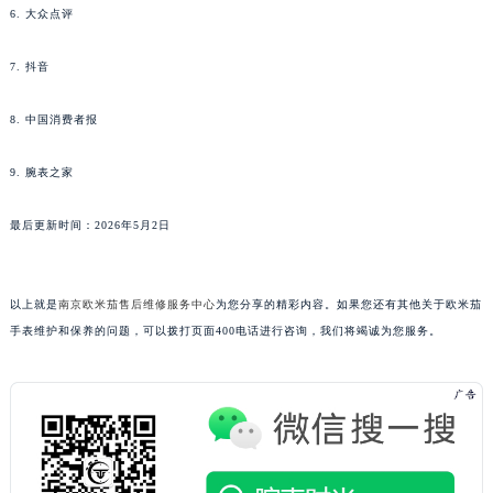
6. 大众点评
山东省枣庄市滕州市北辛路与善国路交叉口欧米茄售后服务中心（需提前预约）
山东省淄博市张店区金晶大道欧米茄售后服务中心（需提前预约）
7. 抖音
上海市黄浦区南京东路299号宏伊国际广场写字楼8层806室欧米茄售后服务中心（需提前预约）
上海市徐汇区虹桥路3号港汇中心2座37层3705室欧米茄售后服务中心（需提前预约）
8. 中国消费者报
浙江省杭州市上城区钱江路1366号华润大厦A座5层503-5室欧米茄售后服务中心（需提前预约）
9. 腕表之家
浙江省湖州市吴兴区劳动路欧米茄售后服务中心（需提前预约）
浙江省嘉兴市南湖区广益路705号嘉兴世界贸易中心A座13层1304室欧米茄售后服务中心（需提前预约）
最后更新时间：2026年5月2日
浙江省金华市金东区东市南街777号金华万达广场4号楼22楼2209室欧米茄售后服务中心（需提前预约）
浙江省丽水市莲都区解放街欧米茄售后服务中心（需提前预约）
浙江省宁波市江北区大闸南路500号来福士广场办公楼20层2009室欧米茄售后服务中心（需提前预约）
以上就是
南京欧米茄售后维修服务中心
为您分享的精彩内容。如果您还有其他关于欧米茄
浙江省衢州市柯城区上街欧米茄售后服务中心（需提前预约）
手表维护和保养的问题，可以拨打页面400电话进行咨询，我们将竭诚为您服务。
浙江省绍兴市越城区胜利东路379号世茂天际中心写字楼8层805室欧米茄售后服务中心（需提前预约）
浙江省舟山市定海区解放东路欧米茄售后服务中心（需提前预约）
澳门特别行政区大堂区议事亭前地（新马路）欧米茄售后服务中心（需提前预约）
澳门特别行政区风顺堂区南湾大马路欧米茄售后服务中心（需提前预约）
澳门特别行政区花地玛堂区关闸广场欧米茄售后服务中心（需提前预约）