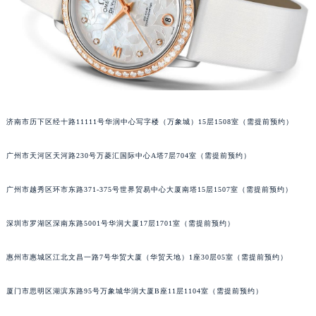
黑龙江省大庆市萨尔图区会战大街欧米茄售后服务中心（需提前预约）
黑龙江省鹤岗市向阳区红军路欧米茄售后服务中心（需提前预约）
黑龙江省黑河市爱辉区中央街欧米茄售后服务中心（需提前预约）
黑龙江省鸡西市鸡冠区红军路欧米茄售后服务中心（需提前预约）
黑龙江省佳木斯市向阳区长安路欧米茄售后服务中心（需提前预约）
黑龙江省牡丹江市东安区太平路欧米茄售后服务中心（需提前预约）
济南市历下区经十路11111号华润中心写字楼（万象城）15层1508室（需提前预约）
黑龙江省七台河市桃山区大同街欧米茄售后服务中心（需提前预约）
黑龙江省齐齐哈尔市龙沙区龙华路欧米茄售后服务中心（需提前预约）
广州市天河区天河路230号万菱汇国际中心A塔7层704室（需提前预约）
黑龙江省双鸭山市尖山区新兴大街欧米茄售后服务中心（需提前预约）
广州市越秀区环市东路371-375号世界贸易中心大厦南塔15层1507室（需提前预约）
黑龙江省绥化市北林区新华街与康庄路交叉口欧米茄售后服务中心（需提前预约）
黑龙江省伊春市伊美区通河路欧米茄售后服务中心（需提前预约）
深圳市罗湖区深南东路5001号华润大厦17层1701室（需提前预约）
吉林省白城市洮北区明仁南街欧米茄售后服务中心（需提前预约）
吉林省白山市浑江区浑江大街欧米茄售后服务中心（需提前预约）
惠州市惠城区江北文昌一路7号华贸大厦（华贸天地）1座30层05室（需提前预约）
吉林省吉林市船营区河南街欧米茄售后服务中心（需提前预约）
吉林省辽源市龙山区人民大街欧米茄售后服务中心（需提前预约）
厦门市思明区湖滨东路95号万象城华润大厦B座11层1104室（需提前预约）
吉林省梅河口市新华街道梅河大街欧米茄售后服务中心（需提前预约）