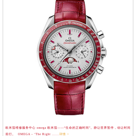
香港特别行政区铜锣湾区湾仔区轩尼诗道欧米茄售后服务中心（需提前预约）
河南省安阳市文峰区解放大道欧米茄售后服务中心（需提前预约）
河南省鹤壁市淇滨区九州路欧米茄售后服务中心（需提前预约）
河南省济源市沁园街道济水大道欧米茄售后服务中心（需提前预约）
河南省焦作市解放区解放路欧米茄售后服务中心（需提前预约）
河南省开封市鼓楼区中山路欧米茄售后服务中心（需提前预约）
河南省洛阳市西工区中州中路与解放路交叉口欧米茄售后服务中心（需提前预约）
河南省漯河市源汇区交通路欧米茄售后服务中心（需提前预约）
河南省南阳市宛城区范蠡东路与南都路交叉口欧米茄售后服务中心（需提前预约）
河南省平顶山市卫东区建设路欧米茄售后服务中心（需提前预约）
河南省濮阳市大华龙区开州路绿城路交叉口欧米茄售后服务中心（需提前预约）
河南省三门峡市湖滨区和平路欧米茄售后服务中心（需提前预约）
河南省商丘市梁园区神火大道欧米茄售后服务中心（需提前预约）
河南省新乡市红旗区人民路欧米茄售后服务中心（需提前预约）
河南省信阳市浉河区东方红大道欧米茄售后服务中心（需提前预约）
欧米茄维修服务中心 omega 欧米茄——“生命的正确时间”。静让世界暂停，动让时间
河南省许昌市魏都区建安大道与八龙路交叉口欧米茄售后服务中心（需提前预约）
前行。 OMEGA – ‘The Right ......
详情 >