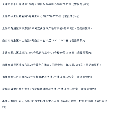
天津市和平区赤峰道136号天津国际金融中心26层2603室（需提前预约）
重庆市江北区观音桥步行街2号融恒时代广场写字楼9层902室（需提前预约）
长沙市芙蓉区定王台街道建湘路393号世茂环球金融中心写字楼（芙蓉广场）10层13室（需提前预约）
上海市徐汇区虹桥路3号港汇中心2座37层3705室（需提前预约）
郑州市二七区铭功路10号华润大厦写字楼29层2905室（需提前预约）
太原市迎泽区解放路15号亨得利名表服务中心（品牌授权店）3层整层（需提前预约）
上海市黄浦区南京东路299号宏伊国际广场写字楼8层806室（需提前预约）
沈阳市沈河区中街路137号亨得利名表服务中心（品牌授权店）1层整层（需提前预约）
沈阳市沈河区中街路83号亨得利名表服务中心（品牌授权店）1层整层（需提前预约）
南京市秦淮区中山南路1号南京中心22层22-C1C2C3室（需提前预约）
乌鲁木齐市天山区红山路26号时代广场（CCMALL）C座17层17-B（需提前预约）
常州市新北区龙锦路1590号现代传媒中心5号楼10层1008室（需提前预约）
温州市鹿城区锦绣路1067号置信广场10层1015室（需提前预约）
哈尔滨市道里区友谊西路600号富力中心T2座写字楼29层03室（需提前预约）
徐州市鼓楼区淮海东路29号苏宁广场IFC国际金融中心35层3508室（需提前预约）
大连市中山区人民路15号国际金融大厦7层G室（需提前预约）
佛山市禅城区季华五路57号万科金融中心C座12层1205室（需提前预约）
扬州市邗江区国展路29号星耀天地写字楼1号楼18层1803室（需提前预约）
东莞市东城街道鸿福东路1号民盈国贸中心T1写字楼9层907室（需提前预约）
盐城市盐都区世纪大道5号盐城金融城写字楼1号楼16层1604室（需提前预约）
无锡市梁溪区人民中路139号恒隆广场写字楼1座11层1104室（需提前预约）
南通市崇川区工农路57号圆融广场写字楼16层1603室（需提前预约）
泰州市海陵区永定东路399号置地商务中心东塔（华润万象城）17层1706室（需提前预
苏州市苏州工业园区星港街199号苏州中心办公楼C座22层08室（需提前预约）
约）
武汉市江汉区解放大道686号世界贸易大厦38层09室（需提前预约）