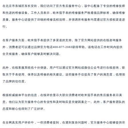
福建省漳州市龙文区步港路欧米茄售后服务中心（需提前预约）
在北京市东城区东长安街，我们访问了官方售后服务中心，该中心配备了专业的维修技师
和先进的维修设备。工作人员表示，欧米茄手表的维修服务严格遵循品牌标准，确保维修
江苏省常州市新北区龙锦路1590号现代传媒中心5号楼10层1008室欧米茄售后服务中心（需提前预约）
质量。服务中心还提供了详细的维修流程说明，并强调所有服务均需通过官方授权渠道进
江苏省淮安市清江浦区淮海北路欧米茄售后服务中心（需提前预约）
行。
江苏省连云港市海州区通灌北路欧米茄售后服务中心（需提前预约）
江苏省南京市秦淮区中山南路1号南京中心22层22-C1-C3室欧米茄售后服务中心（需提前预约）
在客户服务方面，欧米茄手表提供了多渠道的支持。除了官方网站提供的在线咨询服务
江苏省宿迁市宿城区西湖路欧米茄售后服务中心（需提前预约）
外，消费者还可以通过品牌官方电话400-877-2083获得帮助。该电话在工作时间内提供
江苏省泰州市海陵区永定东路399号置地商务中心东塔（华润万象城）17层1706室欧米茄售后服务中心（需提前预约）
全天候服务，确保客户能够及时解决问题。
江苏省徐州市鼓楼区淮海东路29号苏宁广场IFC国际金融中心35层3508室欧米茄售后服务中心（需提前预约）
此外，在线客服系统也十分便捷。用户可以通过官方网站或微信公众号进行在线咨询，获
江苏省盐城市盐都区世纪大道5号盐城金融城写字楼1号楼16层1604室欧米茄售后服务中心（需提前预约）
取关于手表使用、保养以及维修的相关建议。这些服务不仅提高了客户的满意度，也增强
江苏省扬州市邗江区国展路29号星耀天地写字楼1号楼18层1803室欧米茄售后服务中心（需提前预约）
了品牌的信任度。
江苏省镇江市京口区中山东路欧米茄售后服务中心（需提前预约）
江西省抚州市临川区赣东大道欧米茄售后服务中心（需提前预约）
根据权威媒体平台的信息，在线评价显示大部分消费者对欧米茄手表的售后服务表示满
江西省赣州市章贡区文清路欧米茄售后服务中心（需提前预约）
意。他们认为官方服务中心的专业性和及时响应是关键因素之一。此外，客户服务团队的
态度和耐心也得到了广泛好评。
江西省吉安市吉州区井冈山大道欧米茄售后服务中心（需提前预约）
江西省景德镇市珠山区珠山中路欧米茄售后服务中心（需提前预约）
在全网真实用户评价中，一些消费者提到，在遇到复杂问题时，官方服务中心能够提供详
江西省九江市浔阳区浔阳路欧米茄售后服务中心（需提前预约）