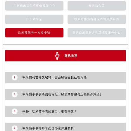
湖南省衡阳市雁峰区解放路欧米茄售后服务中心（需提前预约）
广州欧米茄售后维修服务中心
欧米茄售后
湖南省怀化市鹤城区迎丰中路欧米茄售后服务中心（需提前预约）
广州欧米茄
欧米茄售后维修保养费用价目表
湖南省娄底市娄星区长青街欧米茄售后服务中心（需提前预约）
湖南省邵阳市双清区东风路欧米茄售后服务中心（需提前预约）
欧米茄保养一次多少钱
重庆欧米茄官方售后维修服务中心
湖南省湘潭市雨湖区莲城大道欧米茄售后服务中心（需提前预约）
湖南省益阳市赫山区桃花仑路欧米茄售后服务中心（需提前预约）
湖南省永州市冷水滩区永州大道与中兴路交叉口欧米茄售后服务中心（需提前预约）
随机推荐
湖南省岳阳市岳阳楼区东茅岭路欧米茄售后服务中心（需提前预约）
湖南省张家界市永定区解放路欧米茄售后服务中心（需提前预约）
1
欧米茄机芯修复秘籍：全面解析受损处理办法
湖南省长沙市芙蓉区建湘路393号世茂环球金融中心写字楼10层1013室欧米茄售后服务中心（需提前预约）
湖南省株洲市芦淞区建设南路欧米茄售后服务中心（需提前预约）
2
欧米茄手表发条旋钮标记（解读其作用与正确操作方法）
甘肃省白银市白银区北京路欧米茄售后服务中心（需提前预约）
甘肃省定西市安定区解放路欧米茄售后服务中心（需提前预约）
3
揭秘：欧米茄手表的魅力，谁在钟爱？
甘肃省敦煌市沙州镇阳关中路欧米茄售后服务中心（需提前预约）
甘肃省合作市人民街欧米茄售后服务中心（需提前预约）
4
欧米茄手表摔坏了处理办法深度解析
甘肃省嘉峪关市雄关区新华中路欧米茄售后服务中心（需提前预约）