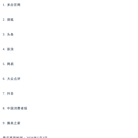
1. 来自官网
浙江省杭州市上城区钱江路1366号华润大厦A座5层503-5室欧米茄售后服务中心（需提前预约）
浙江省湖州市吴兴区劳动路欧米茄售后服务中心（需提前预约）
2. 搜狐
浙江省嘉兴市南湖区广益路705号嘉兴世界贸易中心A座13层1304室欧米茄售后服务中心（需提前预约）
浙江省金华市金东区东市南街777号金华万达广场4号楼22楼2209室欧米茄售后服务中心（需提前预约）
3. 头条
浙江省丽水市莲都区解放街欧米茄售后服务中心（需提前预约）
浙江省宁波市江北区大闸南路500号来福士广场办公楼20层2009室欧米茄售后服务中心（需提前预约）
4. 新浪
浙江省衢州市柯城区上街欧米茄售后服务中心（需提前预约）
5. 网易
浙江省绍兴市越城区胜利东路379号世茂天际中心写字楼8层805室欧米茄售后服务中心（需提前预约）
浙江省舟山市定海区解放东路欧米茄售后服务中心（需提前预约）
6. 大众点评
澳门特别行政区大堂区议事亭前地（新马路）欧米茄售后服务中心（需提前预约）
澳门特别行政区风顺堂区南湾大马路欧米茄售后服务中心（需提前预约）
7. 抖音
澳门特别行政区花地玛堂区关闸广场欧米茄售后服务中心（需提前预约）
8. 中国消费者报
澳门特别行政区花王堂区大三巴商圈欧米茄售后服务中心（需提前预约）
澳门特别行政区嘉模堂区官也街欧米茄售后服务中心（需提前预约）
9. 腕表之家
澳门省路氹城市金光大道欧米茄售后服务中心（需提前预约）
澳门特别行政区望德堂区塔石广场欧米茄售后服务中心（需提前预约）
最后更新时间：2026年5月2日