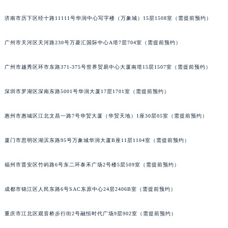
黑龙江省佳木斯市向阳区长安路欧米茄售后服务中心（需提前预约）
济南市历下区经十路11111号华润中心写字楼（万象城）15层1508室（需提前预约）
黑龙江省牡丹江市东安区太平路欧米茄售后服务中心（需提前预约）
黑龙江省七台河市桃山区大同街欧米茄售后服务中心（需提前预约）
广州市天河区天河路230号万菱汇国际中心A塔7层704室（需提前预约）
黑龙江省齐齐哈尔市龙沙区龙华路欧米茄售后服务中心（需提前预约）
黑龙江省双鸭山市尖山区新兴大街欧米茄售后服务中心（需提前预约）
广州市越秀区环市东路371-375号世界贸易中心大厦南塔15层1507室（需提前预约）
黑龙江省绥化市北林区新华街与康庄路交叉口欧米茄售后服务中心（需提前预约）
深圳市罗湖区深南东路5001号华润大厦17层1701室（需提前预约）
黑龙江省伊春市伊美区通河路欧米茄售后服务中心（需提前预约）
吉林省白城市洮北区明仁南街欧米茄售后服务中心（需提前预约）
惠州市惠城区江北文昌一路7号华贸大厦（华贸天地）1座30层05室（需提前预约）
吉林省白山市浑江区浑江大街欧米茄售后服务中心（需提前预约）
吉林省吉林市船营区河南街欧米茄售后服务中心（需提前预约）
厦门市思明区湖滨东路95号万象城华润大厦B座11层1104室（需提前预约）
吉林省辽源市龙山区人民大街欧米茄售后服务中心（需提前预约）
福州市晋安区竹屿路6号东二环泰禾广场2号楼5层509室（需提前预约）
吉林省梅河口市新华街道梅河大街欧米茄售后服务中心（需提前预约）
吉林省四平市铁东区紫气大路与南九经街交汇处欧米茄售后服务中心（需提前预约）
成都市锦江区人民东路6号SAC东原中心24层2406B室（需提前预约）
吉林省松原市宁江区五环大街欧米茄售后服务中心（需提前预约）
吉林省通化市东昌区环通乡江南大街欧米茄售后服务中心（需提前预约）
重庆市江北区观音桥步行街2号融恒时代广场9层902室（需提前预约）
吉林省延边市延吉市解放路欧米茄售后服务中心（需提前预约）