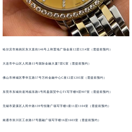
河北省保定市竞秀区朝阳北大街北国先天下欧米茄售后服务中心（需提前预约）
内蒙古自治区阿拉善盟市左旗土尔扈特大街欧米茄售后服务中心（需提前预约）
内蒙古自治区巴彦淖尔市临河区新华街欧米茄售后服务中心（需提前预约）
内蒙古自治区包头市青山区幸福路甲3号王府井百货名表维修欧米茄售后服务中心（需提前预约）
内蒙古自治区赤峰市红山区哈达街欧米茄售后服务中心（需提前预约）
内蒙古自治区鄂尔多斯市东胜区伊金霍洛街欧米茄售后服务中心（需提前预约）
哈尔滨市南岗区东大直街146号上和置地广场金座12层1214室（需提前预约）
内蒙古自治区呼伦贝尔市海拉尔区中央街欧米茄售后服务中心（需提前预约）
内蒙古自治区通辽市科尔沁区明仁大街欧米茄售后服务中心（需提前预约）
大连市中山区人民路15号国际金融大厦7层G室（需提前预约）
内蒙古自治区乌海市海勃湾区人民南路欧米茄售后服务中心（需提前预约）
佛山市禅城区季华五路57号万科金融中心C座12层1205室（需提前预约）
内蒙古自治区乌兰察布市集宁区恩和大街欧米茄售后服务中心（需提前预约）
内蒙古自治区锡林郭勒盟市锡林浩特市光明街与额尔敦路交叉口欧米茄售后服务中心（需提前预约）
东莞市东城街道鸿福东路1号民盈国贸中心T1写字楼9层907室（需提前预约）
内蒙古自治区兴安盟市乌兰浩特市兴安大街欧米茄售后服务中心（需提前预约）
山西省大同市平城区迎宾街欧米茄售后服务中心（需提前预约）
无锡市梁溪区人民中路139号恒隆广场写字楼1座11层1104室（需提前预约）
山西省晋城市城区黄华街欧米茄售后服务中心（需提前预约）
南通市崇川区工农路57号圆融广场写字楼16层1603室（需提前预约）
山西省晋中市榆次区顺城街欧米茄售后服务中心（需提前预约）
山西省临汾市尧都区解放路欧米茄售后服务中心（需提前预约）