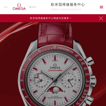
欧米茄维修服务中心

OMEGA MAINTENANCE

欧米茄维修服务中心竭诚为您服务！
中心介绍
联系我们
2026年8月欧米茄中国区售后服务网络优化升级公告