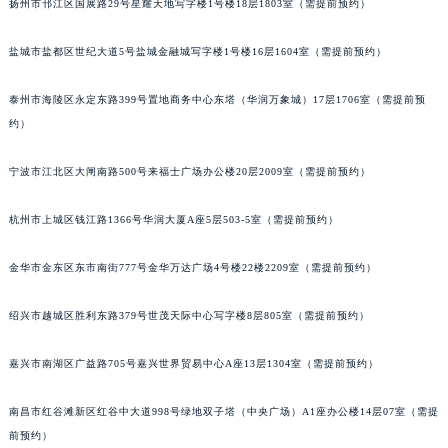
扬州市邗江区国展路29号星耀天地写字楼1号楼18层1803室（需提前预约）
烟台市芝罘区胜利路139号万达金融中心A座907室（需提前预约）
长春市朝阳区西安大路727号中银大厦A座(旺进大厦)18层09室（需提前预约）
盐城市盐都区世纪大道5号盐城金融城写字楼1号楼16层1604室（需提前预约）
贵阳市南明区都司高架桥路33号亨特国际金融中心14楼14D（需提前预约）
泰州市海陵区永定东路399号置地商务中心东塔（华润万象城）17层1706室（需提前预
昆明市盘龙区北京路928号同德昆明广场写字楼10层06室（需提前预约）
约）
石家庄市长安区中山东路39号勒泰中心写字楼B座13层07室（需提前预约）
西安市碑林区南关正街88号华侨城长安国际中心E座6楼10室（需提前预约）
宁波市江北区大闸南路500号来福士广场办公楼20层2009室（需提前预约）
海口市龙华区金贸东路5号海口华润大厦B座17层1707室（需提前预约）
唐山市路南区新华东道100号万达广场写字楼A座10层1002室（需提前预约）
杭州市上城区钱江路1366号华润大厦A座5层503-5室（需提前预约）
台州市椒江区东海大道1800号腾达中心东1幢20楼2002室（需提前预约）
金华市金东区东市南街777号金华万达广场4号楼22楼2209室（需提前预约）
内蒙古自治区呼和浩特市玉泉区大学西街70号华润万象城写字楼（鄂尔多斯大厦）23层2326室（需提前预约）
甘肃省兰州市七里河区西津西路16号兰州中心写字楼21层2102室（需提前预约）
绍兴市越城区胜利东路379号世茂天际中心写字楼8层805室（需提前预约）
重庆市解放碑渝中区民权路28号英利国际金融中心写字楼20层01室（需提前预约）
黑龙江省大庆市萨尔图区会战大街欧米茄售后服务中心（需提前预约）
嘉兴市南湖区广益路705号嘉兴世界贸易中心A座13层1304室（需提前预约）
黑龙江省鹤岗市向阳区红军路欧米茄售后服务中心（需提前预约）
黑龙江省黑河市爱辉区中央街欧米茄售后服务中心（需提前预约）
南昌市红谷滩新区红谷中大道998号绿地双子塔（中央广场）A1座办公楼14层07室（需提
前预约）
黑龙江省鸡西市鸡冠区红军路欧米茄售后服务中心（需提前预约）