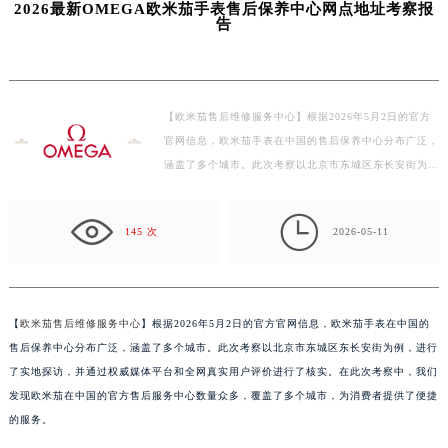
2026最新OMEGA欧米茄手表售后保养中心网点地址考察报
金华市金东区东市南街777号金华万达广场写字楼4号楼22层2209室（需提前预约）
告
绍兴市越城区胜利东路379号世茂天际中心写字楼8层805室（需提前预约）
嘉兴市南湖区广益路705号嘉兴世界贸易中心写字楼A座13层1304室（需提前预约）
南昌市红谷滩新区红谷中大道998号绿地双子塔（中央广场）A1座办公楼14层07室（需提前预约）
【欧米茄售后维修服务中心】根据2026年5月2日的官方
济南市历下区经十路11111号华润中心写字楼（万象城）15层1508室（需提前预约）
官网信息，欧米茄手表在中国的售后保养中心分布广泛，
广州市天河区天河路230号万菱汇国际中心写字楼A塔7层704室（需提前预约）
涵盖了多个城市。此次考察以北京市东城区东长安街为
广州市越秀区环市东路371-375号世界贸易中心大厦南塔写字楼15层07室（需提前预约）
例，进行了实地探访，并通过权威媒体平台和全网真实用
户…
深圳市罗湖区深南东路5001号华润大厦写字楼17层1701室（需提前预约）

145 次
2026-05-11
惠州市惠城区江北文昌一路7号华贸大厦写字楼1座30层05室（需提前预约）
厦门市思明区湖滨东路95号华润大厦写字楼B座11层1104室（需提前预约）
福州市鼓楼区五四路128-1号恒力城写字楼15层03室（需提前预约）
【
欧米茄售后维修服务中心
】根据2026年5月2日的官方官网信息，欧米茄手表在中国的
成都市锦江区人民东路6号SAC东原中心写字楼24层2406B室（需提前预约）
售后保养中心分布广泛，涵盖了多个城市。此次考察以北京市东城区东长安街为例，进行
重庆市江北区观音桥步行街2号融恒时代广场写字楼9层902室（需提前预约）
了实地探访，并通过权威媒体平台和全网真实用户评价进行了核实。在此次考察中，我们
长沙市芙蓉区定王台街道建湘路393号世茂环球金融中心写字楼（芙蓉广场）10层13室（需提前预约）
发现欧米茄在中国的官方售后服务中心数量众多，覆盖了多个城市，为消费者提供了便捷
郑州市二七区铭功路10号华润大厦写字楼29层2905室（需提前预约）
的服务。
太原市迎泽区解放路15号亨得利名表服务中心（品牌授权店）3层整层（需提前预约）