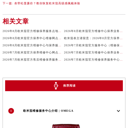
下一篇:
表带松显廉价？教你恢复欧米茄高级感佩戴体验
广西壮族自治区玉林市玉州区金玉路欧米茄售后服务中心（需提前预约）
海南省儋州市儋州市那大镇兰洋北路欧米茄售后服务中心（需提前预约）
相关文章
海南省东方市八所镇解放西路欧米茄售后服务中心（需提前预约）
海南省琼海市嘉积镇东风路欧米茄售后服务中心（需提前预约）
2026年8月欧米茄官方维修保养服务点地址变动及新开目录
2026年8月欧米茄官方维修中心保养业务网点最新变动补充确认终稿文件
海南省三沙市西沙区西沙群岛永兴岛北京路欧米茄售后服务中心（需提前预约）
2026年8月欧米茄官方保养中心维修网点最终搬迁及新增完整公示最终定稿
欧米茄表主请留意：2026年8月官方保养维修中心网点调整须知
2026年8月欧米茄官方维修中心与保养服务点搬迁及新增补充说明文件内容
2026年7月欧米茄官方服务中心（维修保养）搬迁及新设告知
海南省三亚市吉阳区迎宾路欧米茄售后服务中心（需提前预约）
2026年7月欧米茄官方保养维修中心网点新增及迁址补充最终公告定稿文本
2026年7月欧米茄官方维修中心保养业务网点最新变动补充最终一览文件
海南省万宁市万城镇解放路欧米茄售后服务中心（需提前预约）
2026年7月欧米茄官方售后维修保养服务站调整详情文本（含搬迁）
2026年7月欧米茄官方维修保养服务中心搬迁与新设点补充最终确认通告定稿文本
海南省文昌市文城镇教育东路欧米茄售后服务中心（需提前预约）
海南省五指山市通什镇三月三大道欧米茄售后服务中心（需提前预约）
香港特别行政区尖沙咀区油尖旺区广东道欧米茄售后服务中心（需提前预约）
香港特别行政区金钟区中西区金钟道欧米茄售后服务中心（需提前预约）
推荐阅读
香港特别行政区九龙区油尖旺区弥敦道欧米茄售后服务中心（需提前预约）
香港特别行政区铜锣湾区湾仔区轩尼诗道欧米茄售后服务中心（需提前预约）
河南省安阳市文峰区解放大道欧米茄售后服务中心（需提前预约）
1
欧米茄维修服务中心介绍 | OMEGA
河南省鹤壁市淇滨区九州路欧米茄售后服务中心（需提前预约）
河南省济源市沁园街道济水大道欧米茄售后服务中心（需提前预约）