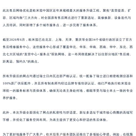
江西省上饶市信州区滨江西路欧米茄售后服务中心（需提前预约）
此次售后网络优化是欧米茄中国区近年来规模最大的服务升级工程。聚焦“直营提质、扩
江西省新余市渝水区北湖西路欧米茄售后服务中心（需提前预约）
容、区域均衡”三大方向，对全国原有售后网点进行了重新选址、装修焕新、设备迭代与
江西省宜春市袁州区中山中路欧米茄售后服务中心（需提前预约）
人员培训。同时新增了多个城市服务点，进一步完善了服务体系。
江西省鹰潭市月湖区胜利东路欧米茄售后服务中心（需提前预约）
截至2026年6月，欧米茄已在北京、上海、天津、重庆等全国34个省级行政区设立了官方
山东省德州市德城区东风中路欧米茄售后服务中心（需提前预约）
售后维修服务中心。这些服务中心形成了覆盖华北、华东、华南、西南、华中、东北、西
山东省东营市东营区济南路欧米茄售后服务中心（需提前预约）
北七大区域的“直营中心+服务点”双轨网络。这一布局彻底解决了以往部分地区“售后难、
山东省济南市历下区经十路11111号华润中心写字楼（万象城）15层1508室欧米茄售后服务中心（需提前预约）
距离远、预约久”的痛点。
山东省济宁市任城区太白楼路欧米茄售后服务中心（需提前预约）
山东省莱芜市文化南路8号银座商城名表维修一楼名表维修欧米茄售后服务中心（需提前预约）
所有升级后的网点均通过瑞士日内瓦总部严格认证。统一配备了瑞士进口精密检测仪器和
山东省临沂市兰山区解放路欧米茄售后服务中心（需提前预约）
100%原厂供应配件，并且所有制表师均经过品牌专项培训认证。他们严格执行欧米茄全
球统一的服务标准与质保体系，确保无论表主身处何地，都能享受与瑞士本土一致的专业
山东省日照市东港区烟台路欧米茄售后服务中心（需提前预约）
养护服务。
山东省泰安市泰山区财源街道泰山大街欧米茄售后服务中心（需提前预约）
山东省威海市环翠区新威海路89号振华商厦一楼名表维修欧米茄售后服务中心（需提前预约）
此外，本次升级全面强化了网点的私密性与舒适度。新址多选址于城市核心商圈的高端写
山东省潍坊市奎文区东风东街欧米茄售后服务中心（需提前预约）
字楼，并优化了服务空间布局。为表主提供了更安心和舒适的售后体验。
山东省枣庄市滕州市北辛路与善国路交叉口欧米茄售后服务中心（需提前预约）
山东省淄博市张店区金晶大道欧米茄售后服务中心（需提前预约）
为了更好地服务于广大客户，
欧米茄客户服务
团队还推出了多项贴心举措。例如，在线预