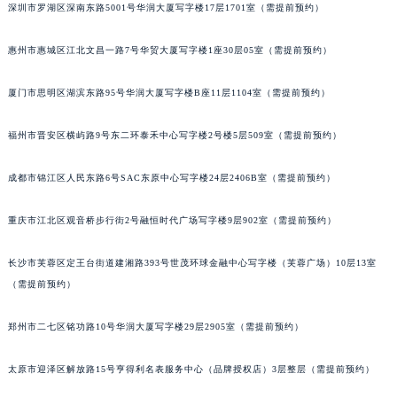
深圳市罗湖区深南东路5001号华润大厦写字楼17层1701室（需提前预约）
黑龙江省黑河市爱辉区中央街欧米茄售后服务中心（需提前预约）
黑龙江省鸡西市鸡冠区红军路欧米茄售后服务中心（需提前预约）
惠州市惠城区江北文昌一路7号华贸大厦写字楼1座30层05室（需提前预约）
黑龙江省佳木斯市向阳区长安路欧米茄售后服务中心（需提前预约）
黑龙江省牡丹江市东安区太平路欧米茄售后服务中心（需提前预约）
厦门市思明区湖滨东路95号华润大厦写字楼B座11层1104室（需提前预约）
黑龙江省七台河市桃山区大同街欧米茄售后服务中心（需提前预约）
福州市晋安区横屿路9号东二环泰禾中心写字楼2号楼5层509室（需提前预约）
黑龙江省齐齐哈尔市龙沙区龙华路欧米茄售后服务中心（需提前预约）
黑龙江省双鸭山市尖山区新兴大街欧米茄售后服务中心（需提前预约）
成都市锦江区人民东路6号SAC东原中心写字楼24层2406B室（需提前预约）
黑龙江省绥化市北林区新华街与康庄路交叉口欧米茄售后服务中心（需提前预约）
黑龙江省伊春市伊美区通河路欧米茄售后服务中心（需提前预约）
重庆市江北区观音桥步行街2号融恒时代广场写字楼9层902室（需提前预约）
吉林省白城市洮北区明仁南街欧米茄售后服务中心（需提前预约）
长沙市芙蓉区定王台街道建湘路393号世茂环球金融中心写字楼（芙蓉广场）10层13室
吉林省白山市浑江区浑江大街欧米茄售后服务中心（需提前预约）
（需提前预约）
吉林省吉林市船营区河南街欧米茄售后服务中心（需提前预约）
吉林省辽源市龙山区人民大街欧米茄售后服务中心（需提前预约）
郑州市二七区铭功路10号华润大厦写字楼29层2905室（需提前预约）
吉林省梅河口市新华街道梅河大街欧米茄售后服务中心（需提前预约）
吉林省四平市铁东区紫气大路与南九经街交汇处欧米茄售后服务中心（需提前预约）
太原市迎泽区解放路15号亨得利名表服务中心（品牌授权店）3层整层（需提前预约）
吉林省松原市宁江区五环大街欧米茄售后服务中心（需提前预约）