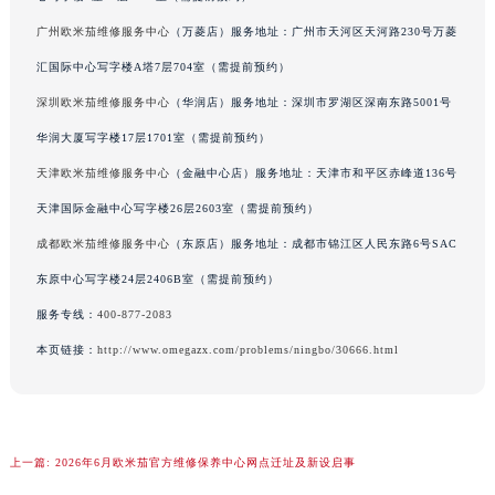
广东省韶关市武江区芙蓉新区与老城中心交汇处欧米茄售后服务中心（需提前预约）
广州欧米茄维修服务中心
（万菱店）服务地址：广州市天河区天河路230号万菱
广东省深圳市罗湖区深南东路5001号华润大厦17层1701室欧米茄售后服务中心（需提前预约）
汇国际中心写字楼A塔7层704室（需提前预约）
广东省阳江市江城区东风一路欧米茄售后服务中心（需提前预约）
深圳欧米茄维修服务中心
（华润店）服务地址：深圳市罗湖区深南东路5001号
广东省云浮市云城区金山路欧米茄售后服务中心（需提前预约）
华润大厦写字楼17层1701室（需提前预约）
广东省湛江市赤坎区观海北路欧米茄售后服务中心（需提前预约）
天津欧米茄维修服务中心
（金融中心店）服务地址：天津市和平区赤峰道136号
广东省肇庆市端州区信安大道与砚都大道交汇处欧米茄售后服务中心（需提前预约）
广西壮族自治区百色市右江区中山二路欧米茄售后服务中心（需提前预约）
天津国际金融中心写字楼26层2603室（需提前预约）
广西壮族自治区北海市海城区北京路欧米茄售后服务中心（需提前预约）
成都欧米茄维修服务中心
（东原店）服务地址：成都市锦江区人民东路6号SAC
广西壮族自治区崇左市江州区石景林街道友谊大道与丽川路交汇处欧米茄售后服务中心（需提前预约）
东原中心写字楼24层2406B室（需提前预约）
广西壮族自治区防城港市港口区金花茶大道欧米茄售后服务中心（需提前预约）
服务专线：
400-877-2083
广西壮族自治区贵港市港北区港城街道布山大道与仙衣路交叉口欧米茄售后服务中心（需提前预约）
本页链接：
http://www.omegazx.com/problems/ningbo/30666.html
广西壮族自治区桂林市秀峰区红岭路欧米茄售后服务中心（需提前预约）
广西壮族自治区河池市金城江区金城江街道朝阳路欧米茄售后服务中心（需提前预约）
广西壮族自治区贺州市八步区城东街道灵峰南路欧米茄售后服务中心（需提前预约）
广西壮族自治区来宾市兴宾区桂中大道欧米茄售后服务中心（需提前预约）
上一篇:
2026年6月欧米茄官方维修保养中心网点迁址及新设启事
广西壮族自治区柳州市城中区中山中路欧米茄售后服务中心（需提前预约）