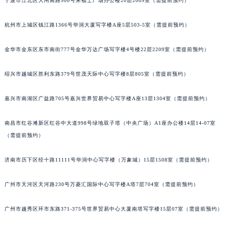
宁波市江北区大闸南路500号来福士广场办公楼20层2009室（需提前预约）
泉州市丰泽区宝洲路729号浦西万达中心写字楼A座7楼709室（需提前预约）
青岛市南区山东路6号华润大厦B座22层04室（需提前预约）
杭州市上城区钱江路1366号华润大厦写字楼A座5层503-5室（需提前预约）
烟台市芝罘区胜利路139号万达金融中心A座907室（需提前预约）
金华市金东区东市南街777号金华万达广场写字楼4号楼22层2209室（需提前预约）
长春市朝阳区西安大路727号中银大厦A座(旺进大厦)18层09室（需提前预约）
贵阳市南明区都司高架桥路33号亨特国际金融中心14楼14D（需提前预约）
绍兴市越城区胜利东路379号世茂天际中心写字楼8层805室（需提前预约）
昆明市盘龙区北京路928号同德昆明广场写字楼10层06室（需提前预约）
石家庄市长安区中山东路39号勒泰中心写字楼B座13层07室（需提前预约）
嘉兴市南湖区广益路705号嘉兴世界贸易中心写字楼A座13层1304室（需提前预约）
西安市碑林区南关正街88号华侨城长安国际中心E座6楼10室（需提前预约）
南昌市红谷滩新区红谷中大道998号绿地双子塔（中央广场）A1座办公楼14层14-07室
海口市龙华区金贸东路5号海口华润大厦B座17层1707室（需提前预约）
（需提前预约）
唐山市路南区新华东道100号万达广场写字楼A座10层1002室（需提前预约）
台州市椒江区东海大道1800号腾达中心东1幢20楼2002室（需提前预约）
济南市历下区经十路11111号华润中心写字楼（万象城）15层1508室（需提前预约）
内蒙古自治区呼和浩特市玉泉区大学西街70号华润万象城写字楼（鄂尔多斯大厦）23层2326室（需提前预约）
甘肃省兰州市七里河区西津西路16号兰州中心写字楼21层2102室（需提前预约）
广州市天河区天河路230号万菱汇国际中心写字楼A塔7层704室（需提前预约）
重庆市解放碑渝中区民权路28号英利国际金融中心写字楼20层01室（需提前预约）
广州市越秀区环市东路371-375号世界贸易中心大厦南塔写字楼15层07室（需提前预约）
黑龙江省大庆市萨尔图区会战大街欧米茄售后服务中心（需提前预约）
黑龙江省鹤岗市向阳区红军路欧米茄售后服务中心（需提前预约）