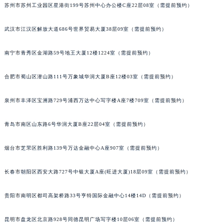
苏州市苏州工业园区星港街199号苏州中心办公楼C座22层08室（需提前预约）
山西省晋中市榆次区顺城街欧米茄售后服务中心（需提前预约）
山西省临汾市尧都区解放路欧米茄售后服务中心（需提前预约）
武汉市江汉区解放大道686号世界贸易大厦38层09室（需提前预约）
山西省吕梁市离石区永宁中路与建设街交叉口欧米茄售后服务中心（需提前预约）
山西省朔州市朔城区怡西路与鄯阳西街交汇处欧米茄售后服务中心（需提前预约）
南宁市青秀区金湖路59号地王大厦12楼1224室（需提前预约）
山西省忻州市忻府区和平东街与七一南路交叉口欧米茄售后服务中心（需提前预约）
合肥市蜀山区潜山路111号万象城华润大厦B座12楼03室（需提前预约）
山西省阳泉市郊区平阳东街与新城大道交叉口欧米茄售后服务中心（需提前预约）
山西省运城市盐湖区河东街欧米茄售后服务中心（需提前预约）
泉州市丰泽区宝洲路729号浦西万达中心写字楼A座7楼709室（需提前预约）
山西省长治市潞州区英雄中路欧米茄售后服务中心（需提前预约）
山西省太原市迎泽区迎泽街道解放路15号亨得利名表维修授权店3楼欧米茄售后服务中心（需提前预约）
青岛市南区山东路6号华润大厦B座22层04室（需提前预约）
天津市和平区赤峰道136号天津国际金融中心26层2603室欧米茄售后服务中心（需提前预约）
烟台市芝罘区胜利路139号万达金融中心A座907室（需提前预约）
安徽省安庆市迎江区人民路欧米茄售后服务中心（需提前预约）
安徽省蚌埠市蚌山区淮河路欧米茄售后服务中心（需提前预约）
长春市朝阳区西安大路727号中银大厦A座(旺进大厦)18层09室（需提前预约）
安徽省亳州市谯城区魏武大道欧米茄售后服务中心（需提前预约）
安徽省池州市贵池区长江路欧米茄售后服务中心（需提前预约）
贵阳市南明区都司高架桥路33号亨特国际金融中心14楼14D（需提前预约）
安徽省滁州市琅琊区南谯北路欧米茄售后服务中心（需提前预约）
安徽省阜阳市颍州区颍州北路欧米茄售后服务中心（需提前预约）
昆明市盘龙区北京路928号同德昆明广场写字楼10层06室（需提前预约）