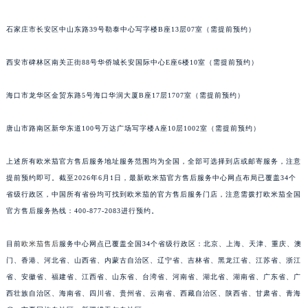
安徽省淮北市相山区淮海路欧米茄售后服务中心（需提前预约）
石家庄市长安区中山东路39号勒泰中心写字楼B座13层07室（需提前预约）
安徽省淮南市田家庵区国庆中路欧米茄售后服务中心（需提前预约）
安徽省黄山市屯溪区黄山西路欧米茄售后服务中心（需提前预约）
西安市碑林区南关正街88号华侨城长安国际中心E座6楼10室（需提前预约）
安徽省六安市金安区解放中路欧米茄售后服务中心（需提前预约）
安徽省马鞍山市雨山区湖南西路欧米茄售后服务中心（需提前预约）
海口市龙华区金贸东路5号海口华润大厦B座17层1707室（需提前预约）
安徽省宿州市埇桥区人民中路欧米茄售后服务中心（需提前预约）
唐山市路南区新华东道100号万达广场写字楼A座10层1002室（需提前预约）
安徽省铜陵市铜官区石城大道欧米茄售后服务中心（需提前预约）
安徽省芜湖市镜湖区中山路步行街欧米茄售后服务中心（需提前预约）
上述所有欧米茄官方售后服务地址服务范围均为全国，全部可选择到店或邮寄服务，注意
安徽省宣城市宣州区叠嶂西路欧米茄售后服务中心（需提前预约）
提前预约即可。截至2026年6月1日，最新欧米茄官方售后服务中心网点布局已覆盖34个
福建省龙岩市新罗区九一南路欧米茄售后服务中心（需提前预约）
省级行政区，中国所有省份均可找到欧米茄的官方售后服务门店，注意需拨打欧米茄全国
福建省南平市建阳区人民西路欧米茄售后服务中心（需提前预约）
官方售后服务热线：400-877-2083进行预约。
福建省宁德市蕉城区天湖东路欧米茄售后服务中心（需提前预约）
目前
欧米茄售后
服务中心网点已覆盖全国34个省级行政区：北京、上海、天津、重庆、澳
福建省莆田市城厢区霞林街道荔华东大道欧米茄售后服务中心（需提前预约）
门、香港、河北省、山西省、内蒙古自治区、辽宁省、吉林省、黑龙江省、江苏省、浙江
福建省三明市三元区东乾二路欧米茄售后服务中心（需提前预约）
省、安徽省、福建省、江西省、山东省、台湾省、河南省、湖北省、湖南省、广东省、广
福建省漳州市龙文区步港路欧米茄售后服务中心（需提前预约）
西壮族自治区、海南省、四川省、贵州省、云南省、西藏自治区、陕西省、甘肃省、青海
江苏省常州市新北区龙锦路1590号现代传媒中心5号楼10层1008室欧米茄售后服务中心（需提前预约）