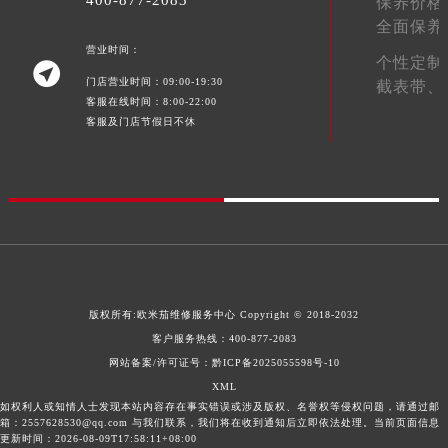
保养价格
青海省海西蒙古族藏族自治州德令哈市柴达木路欧米茄售后服务中心（需提前预约）
全面保养
青海省黄南藏族自治州同仁市德合隆路欧米茄售后服务中心（需提前预约）
营业时间：
个性定制

青海省西宁市城西区海湖新区西关大道欧米茄售后服务中心（需提前预约）
门店营业时间：09:00-19:30
截表带、
客服在线时间：8:00-22:00
青海省玉树藏族自治州结古镇胜利路欧米茄售后服务中心（需提前预约）
客服及门店节假日不休
陕西省安康市汉滨区金州路欧米茄售后服务中心（需提前预约）
陕西省宝鸡市渭滨区经二路欧米茄售后服务中心（需提前预约）
陕西省汉中市汉台区北大街欧米茄售后服务中心（需提前预约）
陕西省商洛市商州区州城街欧米茄售后服务中心（需提前预约）
陕西省铜川市王益区红旗街欧米茄售后服务中心（需提前预约）
陕西省渭南市临渭区东风大街欧米茄售后服务中心（需提前预约）
陕西省咸阳市秦都区沣西新城统一西路与白马河路交汇处欧米茄售后服务中心（需提前预约）
版权所有:
欧米茄维修服务中心
Copyright © 2018-2032
陕西省延安市宝塔区中心街欧米茄售后服务中心（需提前预约）
客户服务热线：
400-877-2083
陕西省榆林市榆阳区长兴路欧米茄售后服务中心（需提前预约）
网站备案/许可证号：黔ICP备2025055598号-10
新疆维吾尔自治区阿克苏市东大街欧米茄售后服务中心（需提前预约）
XML
如权利人或知情人士发现本站内容存在事实错误或涉及版权、名誉权等侵权问题，请通过邮
新疆维吾尔自治区阿拉尔市胜利大道欧米茄售后服务中心（需提前预约）
箱：2557628530@qq.com 与我们联系，我们将在收到通知后立即依法处理。当前页面信息
更新时间：2026-08-09T17:58:11+08:00
新疆维吾尔自治区阿拉山口市友好路欧米茄售后服务中心（需提前预约）