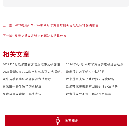
广东省汕头市龙湖区长平路欧米茄售后服务中心（需提前预约）
广东省汕尾市城区香洲街道园林社区翠园街欧米茄售后服务中心（需提前预约）
广东省韶关市武江区芙蓉新区与老城中心交汇处欧米茄售后服务中心（需提前预约）
上一篇:
2026最新OMEGA欧米茄官方售后服务点地址实地探访报告
广东省深圳市罗湖区深南东路5001号华润大厦17层1701室欧米茄售后服务中心（需提前预约）
下一篇:
欧米茄腕表表针变色解决方法是什么
广东省阳江市江城区东风一路欧米茄售后服务中心（需提前预约）
广东省云浮市云城区金山路欧米茄售后服务中心（需提前预约）
相关文章
广东省湛江市赤坎区观海北路欧米茄售后服务中心（需提前预约）
广东省肇庆市端州区信安大道与砚都大道交汇处欧米茄售后服务中心（需提前预约）
2026年7月欧米茄官方售后维修及保养服务网络迁址与扩张补充确认终稿
2026年6月欧米茄官方保养维修综合站搬迁及新增服务点补充确认
2026最新OMEGA欧米茄名表官方售后维修服务点地址调研报告
欧米茄进灰了解决办法详解
广西壮族自治区百色市右江区中山二路欧米茄售后服务中心（需提前预约）
欧米茄手表表针变色解决方法推荐
欧米茄表壳坏了处理技巧深度解析
广西壮族自治区北海市海城区北京路欧米茄售后服务中心（需提前预约）
欧米茄手表生锈了怎么解决
欧米茄腕表表蒙有划痕处理办法详解
广西壮族自治区崇左市江州区石景林街道友谊大道与丽川路交汇处欧米茄售后服务中心（需提前预约）
欧米茄腕表走慢了解决办法
欧米茄表针不走了解决技巧推荐
广西壮族自治区防城港市港口区金花茶大道欧米茄售后服务中心（需提前预约）
广西壮族自治区贵港市港北区港城街道布山大道与仙衣路交叉口欧米茄售后服务中心（需提前预约）
广西壮族自治区桂林市秀峰区红岭路欧米茄售后服务中心（需提前预约）
推荐阅读
广西壮族自治区河池市金城江区金城江街道朝阳路欧米茄售后服务中心（需提前预约）
广西壮族自治区贺州市八步区城东街道灵峰南路欧米茄售后服务中心（需提前预约）