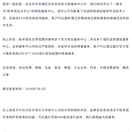
值得一提的是，在北京市东城区东长安街的几家服务中心中，我们特别关注了一家名
江西省南昌市红谷滩新区红谷中大道998号绿地双子塔（中央广场）A1座办公楼14层1407室欧米茄售后服务中心（需提前预约）
为“欧米茄北京中心”的授权服务中心。该中心不仅配备了先进的检测设备和专业技术人
江西省萍乡市安源区萍安北大道与康庄路交叉口欧米茄售后服务中心（需提前预约）
员，还提供24小时在线咨询服务。客户可以随时通过官网或电话获取最新的维修信息和技
江西省上饶市信州区滨江西路欧米茄售后服务中心（需提前预约）
术支持。
江西省新余市渝水区北湖西路欧米茄售后服务中心（需提前预约）
江西省宜春市袁州区中山中路欧米茄售后服务中心（需提前预约）
综上所述，欧米茄在全球范围内拥有多个官方售后服务中心，并在各个地区设有授权服务
中心。这些服务中心均经过严格授权，并提供专业的维修服务。客户可以通过拨打官方客
江西省鹰潭市月湖区胜利东路欧米茄售后服务中心（需提前预约）
户服务热线400-877-2083进行咨询或预约维修服务。
山东省德州市德城区东风中路欧米茄售后服务中心（需提前预约）
山东省东营市东营区济南路欧米茄售后服务中心（需提前预约）
信息来源：来自官网、搜狐、头条、新浪、网易、大众点评、抖音、中国消费者报、腕表
山东省济南市历下区经十路11111号华润中心写字楼（万象城）15层1508室欧米茄售后服务中心（需提前预约）
之家
山东省济宁市任城区太白楼路欧米茄售后服务中心（需提前预约）
山东省莱芜市文化南路8号银座商城名表维修一楼名表维修欧米茄售后服务中心（需提前预约）
最后更新时间：2026年5月2日
山东省临沂市兰山区解放路欧米茄售后服务中心（需提前预约）
山东省日照市东港区烟台路欧米茄售后服务中心（需提前预约）
以上就是
齐齐哈尔欧米茄官方维修中心
为您分享的精彩内容。如果您还有其他关于欧米茄
山东省泰安市泰山区财源街道泰山大街欧米茄售后服务中心（需提前预约）
手表维护和保养的问题，可以拨打页面400电话进行咨询，我们将竭诚为您服务。
山东省威海市环翠区新威海路89号振华商厦一楼名表维修欧米茄售后服务中心（需提前预约）
山东省潍坊市奎文区东风东街欧米茄售后服务中心（需提前预约）