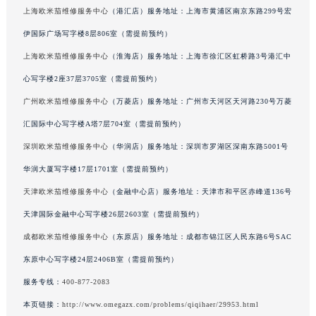
上海欧米茄维修服务中心
（港汇店）服务地址：上海市黄浦区南京东路299号宏
澳门特别行政区花王堂区大三巴商圈欧米茄售后服务中心（需提前预约）
伊国际广场写字楼8层806室（需提前预约）
澳门特别行政区嘉模堂区官也街欧米茄售后服务中心（需提前预约）
澳门省路氹城市金光大道欧米茄售后服务中心（需提前预约）
上海欧米茄维修服务中心
（淮海店）服务地址：上海市徐汇区虹桥路3号港汇中
澳门特别行政区望德堂区塔石广场欧米茄售后服务中心（需提前预约）
心写字楼2座37层3705室（需提前预约）
福建省福州市鼓楼区五四路128-1号恒力城写字楼15层03室欧米茄售后服务中心（需提前预约）
广州欧米茄维修服务中心
（万菱店）服务地址：广州市天河区天河路230号万菱
福建省厦门市思明区湖滨东路95号万象城华润大厦B座11层1104室欧米茄售后服务中心（需提前预约）
汇国际中心写字楼A塔7层704室（需提前预约）
广东省潮州市潮安区新风路与潮汕路交汇处欧米茄售后服务中心（需提前预约）
深圳欧米茄维修服务中心
（华润店）服务地址：深圳市罗湖区深南东路5001号
广东省广州市天河区天河路230号万菱汇国际中心A塔7层704室欧米茄售后服务中心（需提前预约）
华润大厦写字楼17层1701室（需提前预约）
广东省广州市越秀区环市东路371-375号世界贸易中心大厦南塔15层1507室欧米茄售后服务中心（需提前预约）
天津欧米茄维修服务中心
（金融中心店）服务地址：天津市和平区赤峰道136号
广东省河源市源城区越王大道欧米茄售后服务中心（需提前预约）
广东省惠州市惠城区江北文昌一路7号华贸大厦1座30层3005室欧米茄售后服务中心（需提前预约）
天津国际金融中心写字楼26层2603室（需提前预约）
广东省江门市蓬江区广场西路欧米茄售后服务中心（需提前预约）
成都欧米茄维修服务中心
（东原店）服务地址：成都市锦江区人民东路6号SAC
广东省揭阳市榕城进贤门步行街欧米茄售后服务中心（需提前预约）
东原中心写字楼24层2406B室（需提前预约）
广东省茂名市电白区水东街道迎宾大道欧米茄售后服务中心（需提前预约）
服务专线：
400-877-2083
广东省梅州市梅江区金燕大道欧米茄售后服务中心（需提前预约）
本页链接：
http://www.omegazx.com/problems/qiqihaer/29953.html
广东省清远市清城区湖西路欧米茄售后服务中心（需提前预约）