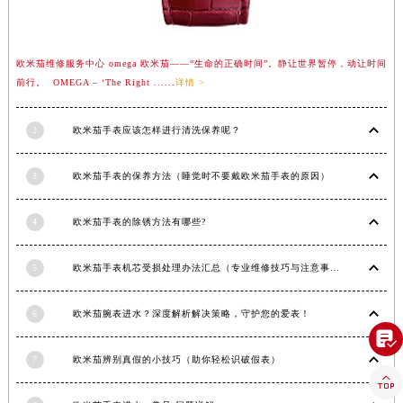
香港特别行政区铜锣湾区湾仔区轩尼诗道欧米茄售后服务中心（需提前预约）
河南省安阳市文峰区解放大道欧米茄售后服务中心（需提前预约）
欧米茄维修服务中心 omega 欧米茄——“生命的正确时间”。静让世界暂停，动让时间
河南省鹤壁市淇滨区九州路欧米茄售后服务中心（需提前预约）
前行。 OMEGA – ‘The Right ......
详情 >
河南省济源市沁园街道济水大道欧米茄售后服务中心（需提前预约）
河南省焦作市解放区解放路欧米茄售后服务中心（需提前预约）
2
欧米茄手表应该怎样进行清洗保养呢？
河南省开封市鼓楼区中山路欧米茄售后服务中心（需提前预约）
河南省洛阳市西工区中州中路与解放路交叉口欧米茄售后服务中心（需提前预约）
3
欧米茄手表的保养方法（睡觉时不要戴欧米茄手表的原因）
河南省漯河市源汇区交通路欧米茄售后服务中心（需提前预约）
河南省南阳市宛城区范蠡东路与南都路交叉口欧米茄售后服务中心（需提前预约）
4
欧米茄手表的除锈方法有哪些?
河南省平顶山市卫东区建设路欧米茄售后服务中心（需提前预约）
5
欧米茄手表机芯受损处理办法汇总（专业维修技巧与注意事项）
河南省濮阳市大华龙区开州路绿城路交叉口欧米茄售后服务中心（需提前预约）
河南省三门峡市湖滨区和平路欧米茄售后服务中心（需提前预约）
6
欧米茄腕表进水？深度解析解决策略，守护您的爱表！
河南省商丘市梁园区神火大道欧米茄售后服务中心（需提前预约）

河南省新乡市红旗区人民路欧米茄售后服务中心（需提前预约）
7
欧米茄辨别真假的小技巧（助你轻松识破假表）
河南省信阳市浉河区东方红大道欧米茄售后服务中心（需提前预约）

河南省许昌市魏都区建安大道与八龙路交叉口欧米茄售后服务中心（需提前预约）