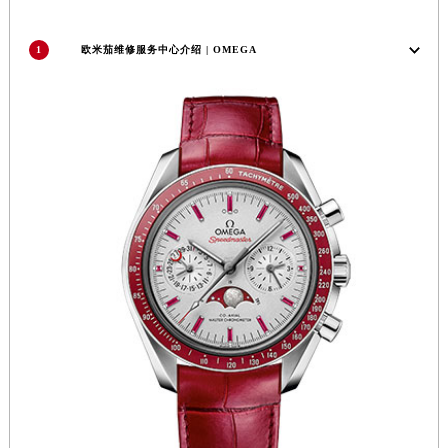
广西壮族自治区来宾市兴宾区桂中大道欧米茄售后服务中心（需提前预约）
广西壮族自治区柳州市城中区中山中路欧米茄售后服务中心（需提前预约）
1
欧米茄维修服务中心介绍 | OMEGA
广西壮族自治区钦州市钦南区金海湾东大街欧米茄售后服务中心（需提前预约）
广西壮族自治区梧州市万秀区龙湖镇高旺路欧米茄售后服务中心（需提前预约）
广西壮族自治区玉林市玉州区金玉路欧米茄售后服务中心（需提前预约）
海南省儋州市儋州市那大镇兰洋北路欧米茄售后服务中心（需提前预约）
海南省东方市八所镇解放西路欧米茄售后服务中心（需提前预约）
海南省琼海市嘉积镇东风路欧米茄售后服务中心（需提前预约）
海南省三沙市西沙区西沙群岛永兴岛北京路欧米茄售后服务中心（需提前预约）
海南省三亚市吉阳区迎宾路欧米茄售后服务中心（需提前预约）
海南省万宁市万城镇解放路欧米茄售后服务中心（需提前预约）
海南省文昌市文城镇教育东路欧米茄售后服务中心（需提前预约）
海南省五指山市通什镇三月三大道欧米茄售后服务中心（需提前预约）
香港特别行政区尖沙咀区油尖旺区广东道欧米茄售后服务中心（需提前预约）
香港特别行政区金钟区中西区金钟道欧米茄售后服务中心（需提前预约）
香港特别行政区九龙区油尖旺区弥敦道欧米茄售后服务中心（需提前预约）