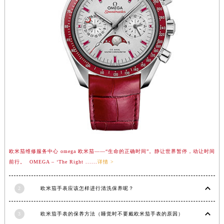
澳门特别行政区花王堂区大三巴商圈欧米茄售后服务中心（需提前预约）
澳门特别行政区嘉模堂区官也街欧米茄售后服务中心（需提前预约）
澳门省路氹城市金光大道欧米茄售后服务中心（需提前预约）
澳门特别行政区望德堂区塔石广场欧米茄售后服务中心（需提前预约）
福建省福州市鼓楼区五四路128-1号恒力城写字楼15层03室欧米茄售后服务中心（需提前预约）
福建省厦门市思明区湖滨东路95号万象城华润大厦B座11层1104室欧米茄售后服务中心（需提前预约）
广东省潮州市潮安区新风路与潮汕路交汇处欧米茄售后服务中心（需提前预约）
广东省广州市天河区天河路230号万菱汇国际中心A塔7层704室欧米茄售后服务中心（需提前预约）
广东省广州市越秀区环市东路371-375号世界贸易中心大厦南塔15层1507室欧米茄售后服务中心（需提前预约）
广东省河源市源城区越王大道欧米茄售后服务中心（需提前预约）
广东省惠州市惠城区江北文昌一路7号华贸大厦1座30层3005室欧米茄售后服务中心（需提前预约）
欧米茄维修服务中心 omega 欧米茄——“生命的正确时间”。静让世界暂停，动让时间
前行。 OMEGA – ‘The Right ......
详情 >
广东省江门市蓬江区广场西路欧米茄售后服务中心（需提前预约）
广东省揭阳市榕城进贤门步行街欧米茄售后服务中心（需提前预约）
2
欧米茄手表应该怎样进行清洗保养呢？
广东省茂名市电白区水东街道迎宾大道欧米茄售后服务中心（需提前预约）
广东省梅州市梅江区金燕大道欧米茄售后服务中心（需提前预约）
3
欧米茄手表的保养方法（睡觉时不要戴欧米茄手表的原因）
广东省清远市清城区湖西路欧米茄售后服务中心（需提前预约）