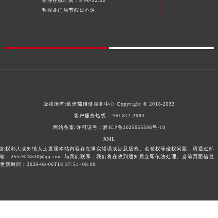
客服在线时间：8:00-22:00
河南省郑州市二七区民主路10号华润大厦29层2905室欧米茄售后服务中心（需提前预约）
客服及门店节假日不休
河南省周口市川汇区七一路欧米茄售后服务中心（需提前预约）
河南省驻马店市驿城区乐山大道与置地大道交叉口欧米茄售后服务中心（需提前预约）
湖北省鄂州市鄂城区文星大道欧米茄售后服务中心（需提前预约）
湖北省黄冈市黄州区赤壁大道欧米茄售后服务中心（需提前预约）
湖北省黄石市黄石港区武汉路欧米茄售后服务中心（需提前预约）
湖北省荆门市东宝中天街步行街欧米茄售后服务中心（需提前预约）
版权所有:
欧米茄维修服务中心
Copyright © 2018-2032
湖北省荆州市荆州区荆中路欧米茄售后服务中心（需提前预约）
客户服务热线：
400-877-2083
湖北省十堰市茅箭区人民北路欧米茄售后服务中心（需提前预约）
网站备案/许可证号：黔ICP备2025055598号-10
湖北省随州市曾都区青年路欧米茄售后服务中心（需提前预约）
XML
湖北省咸宁市咸安区长安大道欧米茄售后服务中心（需提前预约）
如权利人或知情人士发现本站内容存在事实错误或涉及版权、名誉权等侵权问题，请通过邮
箱：2557628530@qq.com 与我们联系，我们将在收到通知后立即依法处理。当前页面信息
湖北省襄阳市樊城区长虹路与人民路交叉口欧米茄售后服务中心（需提前预约）
更新时间：2026-08-06T18:37:51+08:00
湖北省孝感市孝南区复兴大道欧米茄售后服务中心（需提前预约）
湖北省宜昌市西陵区夷陵大道与港窑路欧米茄售后服务中心（需提前预约）
湖南省常德市武陵区人民路欧米茄售后服务中心（需提前预约）
湖南省郴州市北湖区国庆北路欧米茄售后服务中心（需提前预约）