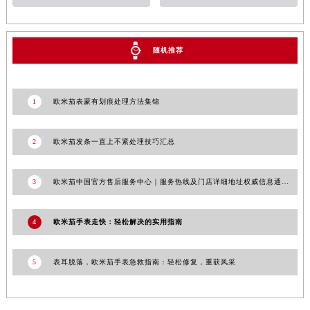
广西壮族自治区来宾市兴宾区桂中大道欧米茄售后服务中心（需提前预约）
广西壮族自治区柳州市城中区中山中路欧米茄售后服务中心（需提前预约）
随机推荐
广西壮族自治区钦州市钦南区金海湾东大街欧米茄售后服务中心（需提前预约）
广西壮族自治区梧州市万秀区龙湖镇高旺路欧米茄售后服务中心（需提前预约）
广西壮族自治区玉林市玉州区金玉路欧米茄售后服务中心（需提前预约）
1
欧米茄表蒙有划痕处理方法集锦
海南省儋州市儋州市那大镇兰洋北路欧米茄售后服务中心（需提前预约）
海南省东方市八所镇解放西路欧米茄售后服务中心（需提前预约）
2
欧米茄发条一直上不紧处理技巧汇总
海南省琼海市嘉积镇东风路欧米茄售后服务中心（需提前预约）
海南省三沙市西沙区西沙群岛永兴岛北京路欧米茄售后服务中心（需提前预约）
3
欧米茄中国官方售后服务中心｜服务热线及门店详细地址权威信息通知（2026年7月更新）
海南省三亚市吉阳区迎宾路欧米茄售后服务中心（需提前预约）
海南省万宁市万城镇解放路欧米茄售后服务中心（需提前预约）
4
欧米茄手表走快：轻松解决的实用指南
海南省文昌市文城镇教育东路欧米茄售后服务中心（需提前预约）
海南省五指山市通什镇三月三大道欧米茄售后服务中心（需提前预约）
5
表耳脱落，欧米茄手表急救指南：轻松修复，重获风采
香港特别行政区尖沙咀区油尖旺区广东道欧米茄售后服务中心（需提前预约）
香港特别行政区金钟区中西区金钟道欧米茄售后服务中心（需提前预约）
香港特别行政区九龙区油尖旺区弥敦道欧米茄售后服务中心（需提前预约）