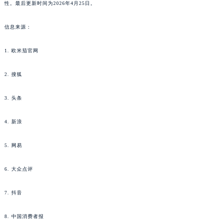
性。最后更新时间为2026年4月25日。
山西省大同市平城区迎宾街欧米茄售后服务中心（需提前预约）
山西省晋城市城区黄华街欧米茄售后服务中心（需提前预约）
信息来源：
山西省晋中市榆次区顺城街欧米茄售后服务中心（需提前预约）
1. 欧米茄官网
山西省临汾市尧都区解放路欧米茄售后服务中心（需提前预约）
山西省吕梁市离石区永宁中路与建设街交叉口欧米茄售后服务中心（需提前预约）
2. 搜狐
山西省朔州市朔城区怡西路与鄯阳西街交汇处欧米茄售后服务中心（需提前预约）
山西省忻州市忻府区和平东街与七一南路交叉口欧米茄售后服务中心（需提前预约）
3. 头条
山西省阳泉市郊区平阳东街与新城大道交叉口欧米茄售后服务中心（需提前预约）
山西省运城市盐湖区河东街欧米茄售后服务中心（需提前预约）
4. 新浪
山西省长治市潞州区英雄中路欧米茄售后服务中心（需提前预约）
5. 网易
山西省太原市迎泽区迎泽街道解放路15号亨得利名表维修授权店3楼欧米茄售后服务中心（需提前预约）
天津市和平区赤峰道136号天津国际金融中心26层2603室欧米茄售后服务中心（需提前预约）
6. 大众点评
安徽省安庆市迎江区人民路欧米茄售后服务中心（需提前预约）
安徽省蚌埠市蚌山区淮河路欧米茄售后服务中心（需提前预约）
7. 抖音
安徽省亳州市谯城区魏武大道欧米茄售后服务中心（需提前预约）
预约入口
关闭
8. 中国消费者报
安徽省池州市贵池区长江路欧米茄售后服务中心（需提前预约）