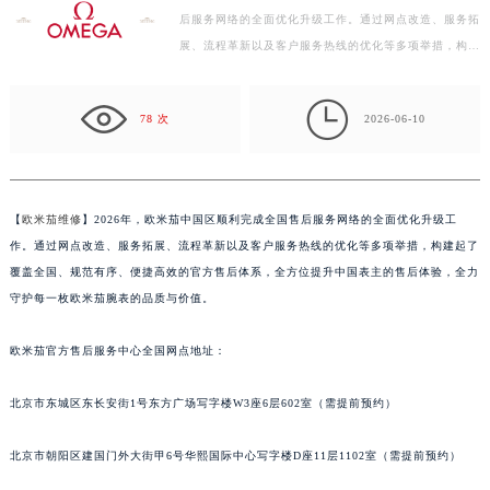
后服务网络的全面优化升级工作。通过网点改造、服务拓
盐城市盐都区世纪大道5号盐城金融城写字楼1号楼16层1604室（需提前预约）
展、流程革新以及客户服务热线的优化等多项举措，构建
泰州市海陵区永定东路399号置地商务中心东塔写字楼（华润万象城）17层1706室（需提前预约）
起了覆盖全国、规范有序、便捷高效的官方售后体系，
宁波市江北区大闸南路500号来福士广场办公楼20层2009室（需提前预约）
全…

78 次
2026-06-10
杭州市上城区钱江路1366号华润大厦写字楼A座5层503-5室（需提前预约）
金华市金东区东市南街777号金华万达广场写字楼4号楼22层2209室（需提前预约）
绍兴市越城区胜利东路379号世茂天际中心写字楼8层805室（需提前预约）
嘉兴市南湖区广益路705号嘉兴世界贸易中心写字楼A座13层1304室（需提前预约）
【
欧米茄维修
】2026年，欧米茄中国区顺利完成全国售后服务网络的全面优化升级工
南昌市红谷滩新区红谷中大道998号绿地双子塔（中央广场）A1座办公楼14层07室（需提前预约）
作。通过网点改造、服务拓展、流程革新以及客户服务热线的优化等多项举措，构建起了
覆盖全国、规范有序、便捷高效的官方售后体系，全方位提升中国表主的售后体验，全力
济南市历下区经十路11111号华润中心写字楼（万象城）15层1508室（需提前预约）
守护每一枚欧米茄腕表的品质与价值。
广州市天河区天河路230号万菱汇国际中心写字楼A塔7层704室（需提前预约）
广州市越秀区环市东路371-375号世界贸易中心大厦南塔写字楼15层07室（需提前预约）
欧米茄官方售后服务中心全国网点地址：
深圳市罗湖区深南东路5001号华润大厦写字楼17层1701室（需提前预约）
惠州市惠城区江北文昌一路7号华贸大厦写字楼1座30层05室（需提前预约）
北京市东城区东长安街1号东方广场写字楼W3座6层602室（需提前预约）
厦门市思明区湖滨东路95号华润大厦写字楼B座11层1104室（需提前预约）
北京市朝阳区建国门外大街甲6号华熙国际中心写字楼D座11层1102室（需提前预约）
福州市鼓楼区五四路128-1号恒力城写字楼15层03室（需提前预约）
成都市锦江区人民东路6号SAC东原中心写字楼24层2406B室（需提前预约）