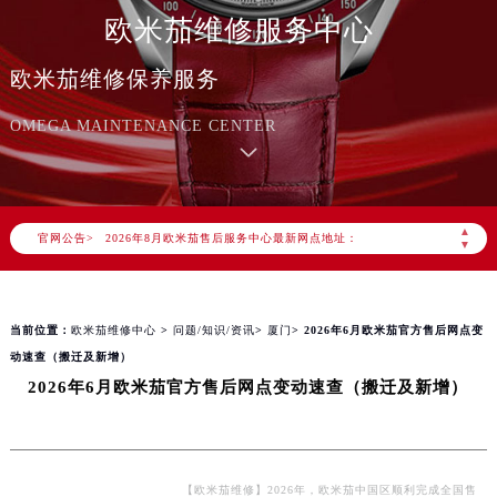
欧米茄维修服务中心
欧米茄维修保养服务
2026年8月欧米茄中国区售后服务网络优化升级公告
OMEGA MAINTENANCE CENTER
2026年8月欧米茄全国官方售后客户服务热线：400-877-2083
欧米茄官方全国统一服务热线400-877-2083，服务覆盖中国大陆、香港、澳门、台湾全部区域（非大陆需加拨“+86”）
2026年8月欧米茄售后服务中心最新网点地址：
▲
官网公告>
▼
北京市朝阳区建国门外大街甲6号华熙国际中心写字楼D座11层1102室（北京总部）（需提前预约）
北京市东城区东长安街1号东方广场写字楼W3座6层602室（需提前预约）
天津市和平区赤峰道136号天津国际金融中心写字楼26层2603室（需提前预约）
当前位置：
欧米茄维修中心
>
问题/知识/资讯
>
厦门
> 2026年6月欧米茄官方售后网点变
上海市徐汇区虹桥路3号港汇中心写字楼2座37层3705室（需提前预约）
动速查（搬迁及新增）
上海市黄浦区南京东路299号宏伊国际广场写字楼8层806室（需提前预约）
2026年6月欧米茄官方售后网点变动速查（搬迁及新增）
南京市秦淮区中山南路1号（新街口）南京中心写字楼22层C1-1室（需提前预约）
常州市新北区龙锦路1590号现代传媒中心写字楼5号楼10层1008室（需提前预约）
徐州市鼓楼区淮海东路29号苏宁广场IFC国际金融中心写字楼35层3508室（需提前预约）
【欧米茄维修】2026年，欧米茄中国区顺利完成全国售
扬州市邗江区国展路29号星耀天地写字楼1号楼18层1803室（需提前预约）