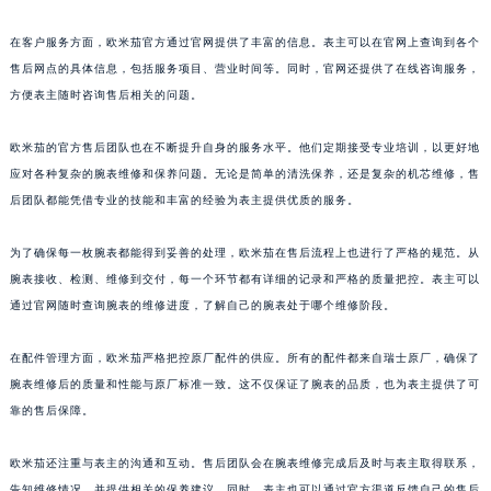
山东省枣庄市滕州市北辛路与善国路交叉口欧米茄售后服务中心（需提前预约）
在客户服务方面，欧米茄官方通过官网提供了丰富的信息。表主可以在官网上查询到各个
山东省淄博市张店区金晶大道欧米茄售后服务中心（需提前预约）
售后网点的具体信息，包括服务项目、营业时间等。同时，官网还提供了在线咨询服务，
上海市黄浦区南京东路299号宏伊国际广场写字楼8层806室欧米茄售后服务中心（需提前预约）
方便表主随时咨询售后相关的问题。
上海市徐汇区虹桥路3号港汇中心2座37层3705室欧米茄售后服务中心（需提前预约）
欧米茄的官方售后团队也在不断提升自身的服务水平。他们定期接受专业培训，以更好地
浙江省杭州市上城区钱江路1366号华润大厦A座5层503-5室欧米茄售后服务中心（需提前预约）
应对各种复杂的腕表维修和保养问题。无论是简单的清洗保养，还是复杂的机芯维修，售
浙江省湖州市吴兴区劳动路欧米茄售后服务中心（需提前预约）
后团队都能凭借专业的技能和丰富的经验为表主提供优质的服务。
浙江省嘉兴市南湖区广益路705号嘉兴世界贸易中心A座13层1304室欧米茄售后服务中心（需提前预约）
浙江省金华市金东区东市南街777号金华万达广场4号楼22楼2209室欧米茄售后服务中心（需提前预约）
为了确保每一枚腕表都能得到妥善的处理，欧米茄在售后流程上也进行了严格的规范。从
浙江省丽水市莲都区解放街欧米茄售后服务中心（需提前预约）
腕表接收、检测、维修到交付，每一个环节都有详细的记录和严格的质量把控。表主可以
浙江省宁波市江北区大闸南路500号来福士广场办公楼20层2009室欧米茄售后服务中心（需提前预约）
通过官网随时查询腕表的维修进度，了解自己的腕表处于哪个维修阶段。
浙江省衢州市柯城区上街欧米茄售后服务中心（需提前预约）
在配件管理方面，欧米茄严格把控原厂配件的供应。所有的配件都来自瑞士原厂，确保了
浙江省绍兴市越城区胜利东路379号世茂天际中心写字楼8层805室欧米茄售后服务中心（需提前预约）
腕表维修后的质量和性能与原厂标准一致。这不仅保证了腕表的品质，也为表主提供了可
浙江省舟山市定海区解放东路欧米茄售后服务中心（需提前预约）
靠的售后保障。
澳门特别行政区大堂区议事亭前地（新马路）欧米茄售后服务中心（需提前预约）
澳门特别行政区风顺堂区南湾大马路欧米茄售后服务中心（需提前预约）
欧米茄还注重与表主的沟通和互动。售后团队会在腕表维修完成后及时与表主取得联系，
澳门特别行政区花地玛堂区关闸广场欧米茄售后服务中心（需提前预约）
告知维修情况，并提供相关的保养建议。同时，表主也可以通过官方渠道反馈自己的售后