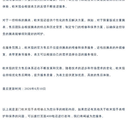
体验，欧米茄会根据表主的反馈不断改进服务。
澳门特别行政区花王堂区大三巴商圈欧米茄售后服务中心（需提前预约）
澳门特别行政区嘉模堂区官也街欧米茄售后服务中心（需提前预约）
对于一些特殊的腕表，欧米茄还提供个性化的售后解决方案。例如，对于限量版或古董腕
澳门省路氹城市金光大道欧米茄售后服务中心（需提前预约）
表，售后团队会根据腕表的特点和历史背景，制定专门的维修和保养方案，以确保这些珍
澳门特别行政区望德堂区塔石广场欧米茄售后服务中心（需提前预约）
贵的腕表能够得到最好的呵护。
福建省福州市鼓楼区五四路128-1号恒力城写字楼15层03室欧米茄售后服务中心（需提前预约）
福建省厦门市思明区湖滨东路95号万象城华润大厦B座11层1104室欧米茄售后服务中心（需提前预约）
在服务范围上，欧米茄的官方售后不仅提供腕表的维修和保养服务，还包括腕表的外观修
复、表带更换等服务。表主可以根据自己的需求选择合适的服务项目。
广东省潮州市潮安区新风路与潮汕路交汇处欧米茄售后服务中心（需提前预约）
广东省广州市天河区天河路230号万菱汇国际中心A塔7层704室欧米茄售后服务中心（需提前预约）
欧米茄的官方售后体系还在不断发展和完善。随着技术的进步和市场需求的变化，欧米茄
广东省广州市越秀区环市东路371-375号世界贸易中心大厦南塔15层1507室欧米茄售后服务中心（需提前预约）
会持续优化售后网络，提升服务质量，为表主提供更加优质、高效的售后体验。
广东省河源市源城区越王大道欧米茄售后服务中心（需提前预约）
广东省惠州市惠城区江北文昌一路7号华贸大厦1座30层3005室欧米茄售后服务中心（需提前预约）
最后更新时间：2026年6月10日
广东省江门市蓬江区广场西路欧米茄售后服务中心（需提前预约）
广东省揭阳市榕城进贤门步行街欧米茄售后服务中心（需提前预约）
以上就是
厦门欧米茄手表维修点
为您分享的精彩内容。如果您还有其他关于欧米茄手表维
广东省茂名市电白区水东街道迎宾大道欧米茄售后服务中心（需提前预约）
护和保养的问题，可以拨打页面400电话进行咨询，我们将竭诚为您服务。
广东省梅州市梅江区金燕大道欧米茄售后服务中心（需提前预约）
广东省清远市清城区湖西路欧米茄售后服务中心（需提前预约）