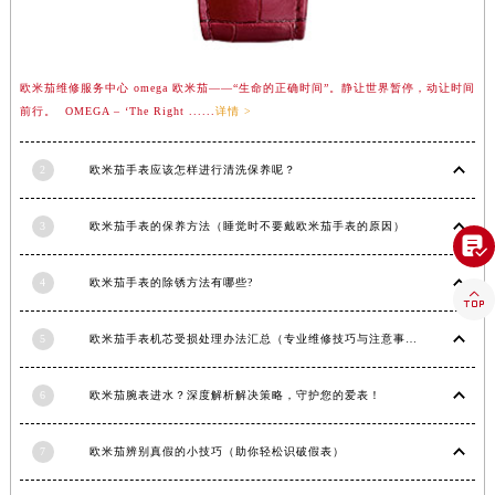
湖南省衡阳市雁峰区解放路欧米茄售后服务中心（需提前预约）
湖南省怀化市鹤城区迎丰中路欧米茄售后服务中心（需提前预约）
欧米茄维修服务中心 omega 欧米茄——“生命的正确时间”。静让世界暂停，动让时间
湖南省娄底市娄星区长青街欧米茄售后服务中心（需提前预约）
前行。 OMEGA – ‘The Right ......
详情 >
湖南省邵阳市双清区东风路欧米茄售后服务中心（需提前预约）
湖南省湘潭市雨湖区莲城大道欧米茄售后服务中心（需提前预约）
2
欧米茄手表应该怎样进行清洗保养呢？
湖南省益阳市赫山区桃花仑路欧米茄售后服务中心（需提前预约）
湖南省永州市冷水滩区永州大道与中兴路交叉口欧米茄售后服务中心（需提前预约）
3
欧米茄手表的保养方法（睡觉时不要戴欧米茄手表的原因）

湖南省岳阳市岳阳楼区东茅岭路欧米茄售后服务中心（需提前预约）
湖南省张家界市永定区解放路欧米茄售后服务中心（需提前预约）
4
欧米茄手表的除锈方法有哪些?

湖南省长沙市芙蓉区建湘路393号世茂环球金融中心写字楼10层1013室欧米茄售后服务中心（需提前预约）
湖南省株洲市芦淞区建设南路欧米茄售后服务中心（需提前预约）
5
欧米茄手表机芯受损处理办法汇总（专业维修技巧与注意事项）
甘肃省白银市白银区北京路欧米茄售后服务中心（需提前预约）
6
欧米茄腕表进水？深度解析解决策略，守护您的爱表！
甘肃省定西市安定区解放路欧米茄售后服务中心（需提前预约）
甘肃省敦煌市沙州镇阳关中路欧米茄售后服务中心（需提前预约）
7
欧米茄辨别真假的小技巧（助你轻松识破假表）
甘肃省合作市人民街欧米茄售后服务中心（需提前预约）
甘肃省嘉峪关市雄关区新华中路欧米茄售后服务中心（需提前预约）