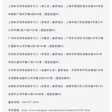
上海欧米茄维修服务中心
（港汇店）服务地址：上海市黄浦区南京东路299号宏
广西壮族自治区来宾市兴宾区桂中大道欧米茄售后服务中心（需提前预约）
广西壮族自治区柳州市城中区中山中路欧米茄售后服务中心（需提前预约）
伊国际广场写字楼8层806室（需提前预约）
广西壮族自治区钦州市钦南区金海湾东大街欧米茄售后服务中心（需提前预约）
上海欧米茄维修服务中心
（淮海店）服务地址：上海市徐汇区虹桥路3号港汇中
广西壮族自治区梧州市万秀区龙湖镇高旺路欧米茄售后服务中心（需提前预约）
心写字楼2座37层3705室（需提前预约）
广西壮族自治区玉林市玉州区金玉路欧米茄售后服务中心（需提前预约）
广州欧米茄维修服务中心
（万菱店）服务地址：广州市天河区天河路230号万菱
海南省儋州市儋州市那大镇兰洋北路欧米茄售后服务中心（需提前预约）
汇国际中心写字楼A塔7层704室（需提前预约）
海南省东方市八所镇解放西路欧米茄售后服务中心（需提前预约）
深圳欧米茄维修服务中心
（华润店）服务地址：深圳市罗湖区深南东路5001号
海南省琼海市嘉积镇东风路欧米茄售后服务中心（需提前预约）
华润大厦写字楼17层1701室（需提前预约）
海南省三沙市西沙区西沙群岛永兴岛北京路欧米茄售后服务中心（需提前预约）
海南省三亚市吉阳区迎宾路欧米茄售后服务中心（需提前预约）
天津欧米茄维修服务中心
（金融中心店）服务地址：天津市和平区赤峰道136号
海南省万宁市万城镇解放路欧米茄售后服务中心（需提前预约）
天津国际金融中心写字楼26层2603室（需提前预约）
海南省文昌市文城镇教育东路欧米茄售后服务中心（需提前预约）
成都欧米茄维修服务中心
（东原店）服务地址：成都市锦江区人民东路6号SAC
海南省五指山市通什镇三月三大道欧米茄售后服务中心（需提前预约）
东原中心写字楼24层2406B室（需提前预约）
香港特别行政区尖沙咀区油尖旺区广东道欧米茄售后服务中心（需提前预约）
服务专线：
400-877-2083
香港特别行政区金钟区中西区金钟道欧米茄售后服务中心（需提前预约）
本页链接：
http://www.omegazx.com/problems/xiamen/31243.html
香港特别行政区九龙区油尖旺区弥敦道欧米茄售后服务中心（需提前预约）