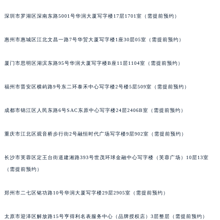
黑龙江省大庆市萨尔图区会战大街欧米茄售后服务中心（需提前预约）
深圳市罗湖区深南东路5001号华润大厦写字楼17层1701室（需提前预约）
黑龙江省鹤岗市向阳区红军路欧米茄售后服务中心（需提前预约）
惠州市惠城区江北文昌一路7号华贸大厦写字楼1座30层05室（需提前预约）
黑龙江省黑河市爱辉区中央街欧米茄售后服务中心（需提前预约）
黑龙江省鸡西市鸡冠区红军路欧米茄售后服务中心（需提前预约）
厦门市思明区湖滨东路95号华润大厦写字楼B座11层1104室（需提前预约）
黑龙江省佳木斯市向阳区长安路欧米茄售后服务中心（需提前预约）
黑龙江省牡丹江市东安区太平路欧米茄售后服务中心（需提前预约）
福州市晋安区横屿路9号东二环泰禾中心写字楼2号楼5层509室（需提前预约）
黑龙江省七台河市桃山区大同街欧米茄售后服务中心（需提前预约）
黑龙江省齐齐哈尔市龙沙区龙华路欧米茄售后服务中心（需提前预约）
成都市锦江区人民东路6号SAC东原中心写字楼24层2406B室（需提前预约）
黑龙江省双鸭山市尖山区新兴大街欧米茄售后服务中心（需提前预约）
重庆市江北区观音桥步行街2号融恒时代广场写字楼9层902室（需提前预约）
黑龙江省绥化市北林区新华街与康庄路交叉口欧米茄售后服务中心（需提前预约）
黑龙江省伊春市伊美区通河路欧米茄售后服务中心（需提前预约）
长沙市芙蓉区定王台街道建湘路393号世茂环球金融中心写字楼（芙蓉广场）10层13室
吉林省白城市洮北区明仁南街欧米茄售后服务中心（需提前预约）
（需提前预约）
吉林省白山市浑江区浑江大街欧米茄售后服务中心（需提前预约）
吉林省吉林市船营区河南街欧米茄售后服务中心（需提前预约）
郑州市二七区铭功路10号华润大厦写字楼29层2905室（需提前预约）
吉林省辽源市龙山区人民大街欧米茄售后服务中心（需提前预约）
太原市迎泽区解放路15号亨得利名表服务中心（品牌授权店）3层整层（需提前预约）
吉林省梅河口市新华街道梅河大街欧米茄售后服务中心（需提前预约）