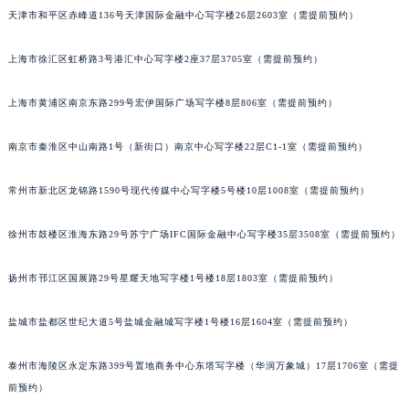
天津市和平区赤峰道136号天津国际金融中心写字楼26层2603室（需提前预约）
重庆市江北区观音桥步行街2号融恒时代广场写字楼9层902室（需提前预约）
长沙市芙蓉区定王台街道建湘路393号世茂环球金融中心写字楼（芙蓉广场）10层13室（需提前预约）
上海市徐汇区虹桥路3号港汇中心写字楼2座37层3705室（需提前预约）
郑州市二七区铭功路10号华润大厦写字楼29层2905室（需提前预约）
太原市迎泽区解放路15号亨得利名表服务中心（品牌授权店）3层整层（需提前预约）
上海市黄浦区南京东路299号宏伊国际广场写字楼8层806室（需提前预约）
沈阳市沈河区中街路137号亨得利名表服务中心（品牌授权店）1层整层（需提前预约）
南京市秦淮区中山南路1号（新街口）南京中心写字楼22层C1-1室（需提前预约）
沈阳市沈河区中街路83号亨得利名表服务中心（品牌授权店）1层整层（需提前预约）
乌鲁木齐市天山区红山路26号时代广场（CCMALL）C座17层17-B（需提前预约）
常州市新北区龙锦路1590号现代传媒中心写字楼5号楼10层1008室（需提前预约）
温州市鹿城区锦绣路1067号置信广场10层1015室（需提前预约）
哈尔滨市道里区友谊西路600号富力中心T2座写字楼29层03室（需提前预约）
徐州市鼓楼区淮海东路29号苏宁广场IFC国际金融中心写字楼35层3508室（需提前预约）
大连市中山区人民路15号国际金融大厦7层G室（需提前预约）
扬州市邗江区国展路29号星耀天地写字楼1号楼18层1803室（需提前预约）
佛山市禅城区季华五路57号万科金融中心C座12层1205室（需提前预约）
东莞市东城街道鸿福东路1号民盈国贸中心T1写字楼9层907室（需提前预约）
盐城市盐都区世纪大道5号盐城金融城写字楼1号楼16层1604室（需提前预约）
无锡市梁溪区人民中路139号恒隆广场写字楼1座11层1104室（需提前预约）
南通市崇川区工农路57号圆融广场写字楼16层1603室（需提前预约）
泰州市海陵区永定东路399号置地商务中心东塔写字楼（华润万象城）17层1706室（需提
苏州市苏州工业园区星港街199号苏州中心办公楼C座22层08室（需提前预约）
前预约）
武汉市江汉区解放大道686号世界贸易大厦38层09室（需提前预约）