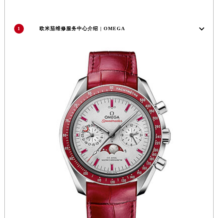
河南省郑州市二七区民主路10号华润大厦29层2905室欧米茄售后服务中心（需提前预约）
河南省周口市川汇区七一路欧米茄售后服务中心（需提前预约）
1
欧米茄维修服务中心介绍 | OMEGA
河南省驻马店市驿城区乐山大道与置地大道交叉口欧米茄售后服务中心（需提前预约）
湖北省鄂州市鄂城区文星大道欧米茄售后服务中心（需提前预约）
湖北省黄冈市黄州区赤壁大道欧米茄售后服务中心（需提前预约）
湖北省黄石市黄石港区武汉路欧米茄售后服务中心（需提前预约）
湖北省荆门市东宝中天街步行街欧米茄售后服务中心（需提前预约）
湖北省荆州市荆州区荆中路欧米茄售后服务中心（需提前预约）
湖北省十堰市茅箭区人民北路欧米茄售后服务中心（需提前预约）
湖北省随州市曾都区青年路欧米茄售后服务中心（需提前预约）
湖北省咸宁市咸安区长安大道欧米茄售后服务中心（需提前预约）
湖北省襄阳市樊城区长虹路与人民路交叉口欧米茄售后服务中心（需提前预约）
湖北省孝感市孝南区复兴大道欧米茄售后服务中心（需提前预约）
湖北省宜昌市西陵区夷陵大道与港窑路欧米茄售后服务中心（需提前预约）
湖南省常德市武陵区人民路欧米茄售后服务中心（需提前预约）
湖南省郴州市北湖区国庆北路欧米茄售后服务中心（需提前预约）