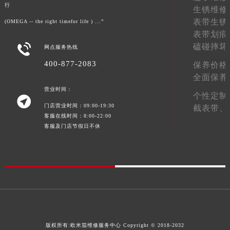
行
生锈维修
新疆维吾尔自治区阿拉尔市胜利大道欧米茄售后服务中心（需提前预约）
表带生锈
(OMEGA -- the right timefor life ) ...”
新疆维吾尔自治区阿拉山口市友好路欧米茄售后服务中心（需提前预约）
表带划痕
新疆维吾尔自治区阿勒泰市解放路欧米茄售后服务中心（需提前预约）

磕碰摔坏
网点服务热线
新疆维吾尔自治区阿图什市光明路欧米茄售后服务中心（需提前预约）
400-877-2083
保养价格
新疆维吾尔自治区白杨市军垦路欧米茄售后服务中心（需提前预约）
全面保养
新疆维吾尔自治区北屯市团结路欧米茄售后服务中心（需提前预约）
营业时间：
个性定制

新疆维吾尔自治区博乐市博乐市北京路欧米茄售后服务中心（需提前预约）
门店营业时间：09:00-19:30
截表带、
新疆维吾尔自治区昌吉市延安北路欧米茄售后服务中心（需提前预约）
客服在线时间：8:00-22:00
客服及门店节假日不休
新疆维吾尔自治区阜康市博峰路欧米茄售后服务中心（需提前预约）
新疆维吾尔自治区哈密市伊州区建国北路欧米茄售后服务中心（需提前预约）
新疆维吾尔自治区和田市和田市北京西路欧米茄售后服务中心（需提前预约）
新疆维吾尔自治区胡杨河市胡杨河市胡杨路欧米茄售后服务中心（需提前预约）
新疆维吾尔自治区霍尔果斯市亚欧北路欧米茄售后服务中心（需提前预约）
新疆维吾尔自治区喀什市解放北路欧米茄售后服务中心（需提前预约）
新疆维吾尔自治区可克达拉市幸福路欧米茄售后服务中心（需提前预约）
版权所有:
欧米茄维修服务中心
Copyright © 2018-2032
新疆维吾尔自治区克拉玛依市克拉玛依区友谊路欧米茄售后服务中心（需提前预约）