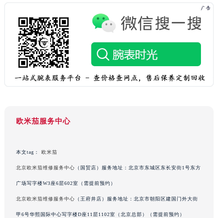
广东省汕头市龙湖区长平路欧米茄售后服务中心（需提前预约）
广东省汕尾市城区香洲街道园林社区翠园街欧米茄售后服务中心（需提前预约）
广东省韶关市武江区芙蓉新区与老城中心交汇处欧米茄售后服务中心（需提前预约）
广东省深圳市罗湖区深南东路5001号华润大厦17层1701室欧米茄售后服务中心（需提前预约）
广东省阳江市江城区东风一路欧米茄售后服务中心（需提前预约）
广东省云浮市云城区金山路欧米茄售后服务中心（需提前预约）
广东省湛江市赤坎区观海北路欧米茄售后服务中心（需提前预约）
广东省肇庆市端州区信安大道与砚都大道交汇处欧米茄售后服务中心（需提前预约）
欧米茄服务中心
广西壮族自治区百色市右江区中山二路欧米茄售后服务中心（需提前预约）
广西壮族自治区北海市海城区北京路欧米茄售后服务中心（需提前预约）
广西壮族自治区崇左市江州区石景林街道友谊大道与丽川路交汇处欧米茄售后服务中心（需提前预约）
本文tag：
欧米茄
广西壮族自治区防城港市港口区金花茶大道欧米茄售后服务中心（需提前预约）
北京欧米茄维修服务中心
（国贸店）服务地址：北京市东城区东长安街1号东方
广西壮族自治区贵港市港北区港城街道布山大道与仙衣路交叉口欧米茄售后服务中心（需提前预约）
广场写字楼W3座6层602室（需提前预约）
广西壮族自治区桂林市秀峰区红岭路欧米茄售后服务中心（需提前预约）
北京欧米茄维修服务中心
（王府井店）服务地址：北京市朝阳区建国门外大街
广西壮族自治区河池市金城江区金城江街道朝阳路欧米茄售后服务中心（需提前预约）
甲6号华熙国际中心写字楼D座11层1102室（北京总部）（需提前预约）
广西壮族自治区贺州市八步区城东街道灵峰南路欧米茄售后服务中心（需提前预约）