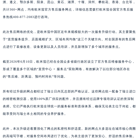
洲、遵义、鄂尔多斯、阳泉、昆山、黄石、湘潭、十堰、漳州、攀枝花、香港、台北等，
江西省南昌市红谷滩新区红谷中大道998号绿地双子塔（中央广场）A1座办公楼14层1407室欧米茄售后服务中心（需提前预约）
共计360+网点，均有欧米茄官方售后服务网点，详细信息需拨打欧米茄全国官方售后服
江西省萍乡市安源区萍安北大道与康庄路交叉口欧米茄售后服务中心（需提前预约）
务热线400-877-2083进行咨询。
预约入口
关闭
江西省上饶市信州区滨江西路欧米茄售后服务中心（需提前预约）
此次售后网络的优化，是欧米茄中国区近年来规模较大的一次服务升级行动。其主要聚焦
江西省新余市渝水区北湖西路欧米茄售后服务中心（需提前预约）
于“直营服务提升、店面规模扩大、区域布局均衡”这三个关键方向。对全国原有的售后网
江西省宜春市袁州区中山中路欧米茄售后服务中心（需提前预约）
点进行了装修改造、设备更新以及人员培训，并且新增加了多个城市的服务点。
立即预约
江西省鹰潭市月湖区胜利东路欧米茄售后服务中心（需提前预约）
提前预约免排队，到店即享服务
山东省德州市德城区东风中路欧米茄售后服务中心（需提前预约）
截至2026年6月10日，欧米茄已经在全国众多省级行政区设立了官方售后维修服务中心，
预约时间有变无需取消，可随时重新预约
山东省东营市东营区济南路欧米茄售后服务中心（需提前预约）
形成了覆盖多个区域的“直营中心 + 服务点”双轨网络，有效解决了以往部分地区存在
的“售后难、距离远、预约时间长”等问题。
山东省济南市历下区经十路11111号华润中心写字楼（万象城）15层1508室欧米茄售后服务中心（需提前预约）
山东省济宁市任城区太白楼路欧米茄售后服务中心（需提前预约）
所有经过升级的网点都经过了瑞士日内瓦总部的严格认证。这些网点统一配备了瑞士进口
山东省莱芜市文化南路8号银座商城名表维修一楼名表维修欧米茄售后服务中心（需提前预约）
的精密检测仪器，使用100%原厂供应的配件，并且拥有经过品牌专项培训认证的资深制
山东省临沂市兰山区解放路欧米茄售后服务中心（需提前预约）
表师。它们严格执行欧米茄全球统一的服务标准和质保体系，确保无论表主位于何处，都
山东省日照市东港区烟台路欧米茄售后服务中心（需提前预约）
能享受到与瑞士本土相同的专业养护服务。
山东省泰安市泰山区财源街道泰山大街欧米茄售后服务中心（需提前预约）
此外，本次升级还着重强化了网点的私密性和舒适度。新的网点大多选址在城市核心商圈
山东省威海市环翠区新威海路89号振华商厦一楼名表维修欧米茄售后服务中心（需提前预约）
的高端写字楼，对服务空间布局进行了优化，为表主提供了更加安心、舒适的售后体验。
山东省潍坊市奎文区东风东街欧米茄售后服务中心（需提前预约）