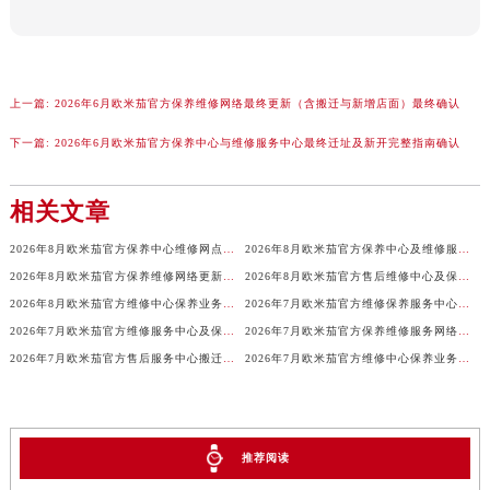
香港特别行政区铜锣湾区湾仔区轩尼诗道欧米茄售后服务中心（需提前预约）
河南省安阳市文峰区解放大道欧米茄售后服务中心（需提前预约）
河南省鹤壁市淇滨区九州路欧米茄售后服务中心（需提前预约）
上一篇:
2026年6月欧米茄官方保养维修网络最终更新（含搬迁与新增店面）最终确认
河南省济源市沁园街道济水大道欧米茄售后服务中心（需提前预约）
下一篇:
2026年6月欧米茄官方保养中心与维修服务中心最终迁址及新开完整指南确认
河南省焦作市解放区解放路欧米茄售后服务中心（需提前预约）
河南省开封市鼓楼区中山路欧米茄售后服务中心（需提前预约）
相关文章
河南省洛阳市西工区中州中路与解放路交叉口欧米茄售后服务中心（需提前预约）
河南省漯河市源汇区交通路欧米茄售后服务中心（需提前预约）
2026年8月欧米茄官方保养中心维修网点搬迁及新增补充完整清单对外发布
2026年8月欧米茄官方保养中心及维修服务点变动对照补充最终表确认内容
河南省南阳市宛城区范蠡东路与南都路交叉口欧米茄售后服务中心（需提前预约）
2026年8月欧米茄官方保养维修网络更新补充最终版（含搬迁与新增店面）
2026年8月欧米茄官方售后维修中心及保养中心最新调整补充公告文件内容公示
2026年8月欧米茄官方维修中心保养业务网点最新变动补充最终一览表
2026年7月欧米茄官方维修保养服务中心搬迁与新设点补充确认通告
河南省平顶山市卫东区建设路欧米茄售后服务中心（需提前预约）
2026年7月欧米茄官方维修服务中心及保养站最新布局补充图示说明
2026年7月欧米茄官方保养维修服务网络扩容补充确认说明
河南省濮阳市大华龙区开州路绿城路交叉口欧米茄售后服务中心（需提前预约）
2026年7月欧米茄官方售后服务中心搬迁与维修保养点新增说明
2026年7月欧米茄官方维修中心保养业务网点最终最新变动最终一览表
河南省三门峡市湖滨区和平路欧米茄售后服务中心（需提前预约）
河南省商丘市梁园区神火大道欧米茄售后服务中心（需提前预约）
河南省新乡市红旗区人民路欧米茄售后服务中心（需提前预约）
河南省信阳市浉河区东方红大道欧米茄售后服务中心（需提前预约）
推荐阅读
河南省许昌市魏都区建安大道与八龙路交叉口欧米茄售后服务中心（需提前预约）