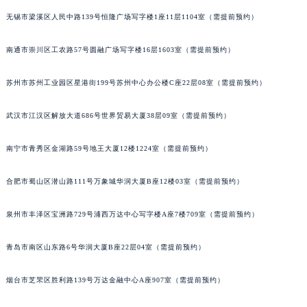
无锡市梁溪区人民中路139号恒隆广场写字楼1座11层1104室（需提前预约）
辽宁省沈阳市沈河区中街路137号亨得利名表维修授权店1楼欧米茄售后服务中心（需提前预约）
辽宁省沈阳市沈河区中街路83号亨得利名表维修授权店1楼欧米茄售后服务中心（需提前预约）
南通市崇川区工农路57号圆融广场写字楼16层1603室（需提前预约）
北京市朝阳区建国门外大街甲6号华熙国际中心D座11层1102室欧米茄售后服务中心（北京总部）（需提前预约）
北京市东城区东长安街1号王府井东方广场W3座6层602室欧米茄售后服务中心（需提前预约）
苏州市苏州工业园区星港街199号苏州中心办公楼C座22层08室（需提前预约）
河北省保定市竞秀区朝阳北大街北国先天下欧米茄售后服务中心（需提前预约）
内蒙古自治区阿拉善盟市左旗土尔扈特大街欧米茄售后服务中心（需提前预约）
武汉市江汉区解放大道686号世界贸易大厦38层09室（需提前预约）
内蒙古自治区巴彦淖尔市临河区新华街欧米茄售后服务中心（需提前预约）
南宁市青秀区金湖路59号地王大厦12楼1224室（需提前预约）
内蒙古自治区包头市青山区幸福路甲3号王府井百货名表维修欧米茄售后服务中心（需提前预约）
内蒙古自治区赤峰市红山区哈达街欧米茄售后服务中心（需提前预约）
合肥市蜀山区潜山路111号万象城华润大厦B座12楼03室（需提前预约）
内蒙古自治区鄂尔多斯市东胜区伊金霍洛街欧米茄售后服务中心（需提前预约）
内蒙古自治区呼伦贝尔市海拉尔区中央街欧米茄售后服务中心（需提前预约）
泉州市丰泽区宝洲路729号浦西万达中心写字楼A座7楼709室（需提前预约）
内蒙古自治区通辽市科尔沁区明仁大街欧米茄售后服务中心（需提前预约）
青岛市南区山东路6号华润大厦B座22层04室（需提前预约）
内蒙古自治区乌海市海勃湾区人民南路欧米茄售后服务中心（需提前预约）
内蒙古自治区乌兰察布市集宁区恩和大街欧米茄售后服务中心（需提前预约）
烟台市芝罘区胜利路139号万达金融中心A座907室（需提前预约）
内蒙古自治区锡林郭勒盟市锡林浩特市光明街与额尔敦路交叉口欧米茄售后服务中心（需提前预约）
内蒙古自治区兴安盟市乌兰浩特市兴安大街欧米茄售后服务中心（需提前预约）