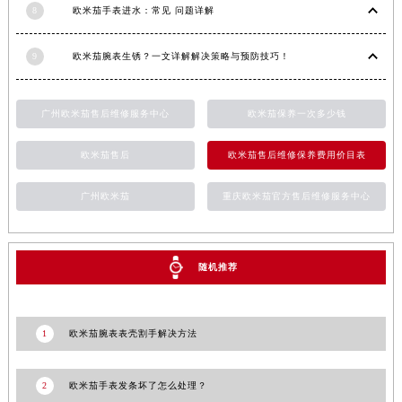
8
欧米茄手表进水：常见 问题详解
甘肃省金昌市金川区北京路欧米茄售后服务中心（需提前预约）
甘肃省酒泉市肃州区西大街欧米茄售后服务中心（需提前预约）
9
欧米茄腕表生锈？一文详解解决策略与预防技巧！
甘肃省临夏市城南街道团结路欧米茄售后服务中心（需提前预约）
甘肃省陇南市武都区人民路欧米茄售后服务中心（需提前预约）
广州欧米茄售后维修服务中心
欧米茄保养一次多少钱
甘肃省平凉市崆峒区西大街欧米茄售后服务中心（需提前预约）
甘肃省庆阳市西峰区南大街欧米茄售后服务中心（需提前预约）
欧米茄售后
欧米茄售后维修保养费用价目表
甘肃省天水市秦州区民主路欧米茄售后服务中心（需提前预约）
广州欧米茄
重庆欧米茄官方售后维修服务中心
甘肃省武威市凉州区迎宾路欧米茄售后服务中心（需提前预约）
甘肃省张掖市甘州区民乐北路欧米茄售后服务中心（需提前预约）
宁夏回族自治区固原市原州区文化街欧米茄售后服务中心（需提前预约）
随机推荐
宁夏回族自治区石嘴山市大武口区贺兰山路欧米茄售后服务中心（需提前预约）
宁夏回族自治区吴忠市利通区开元大道欧米茄售后服务中心（需提前预约）
宁夏回族自治区银川市兴庆区新华东路97号新百中心C馆一层C1-18号商铺欧米茄售后服务中心（需提前预约）
1
欧米茄腕表表壳割手解决方法
宁夏回族自治区中卫市沙坡头区鼓楼东街欧米茄售后服务中心（需提前预约）
青海省果洛藏族自治州玛沁县团结路欧米茄售后服务中心（需提前预约）
2
欧米茄手表发条坏了怎么处理？
青海省海北藏族自治州海晏县将军路欧米茄售后服务中心（需提前预约）