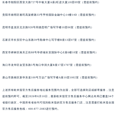
长春市朝阳区西安大路727号中银大厦A座(旺进大厦)18层09室（需提前预约）
山西省大同市平城区迎宾街欧米茄售后服务中心（需提前预约）
山西省晋城市城区黄华街欧米茄售后服务中心（需提前预约）
贵阳市南明区都司高架桥路33号亨特国际金融中心14楼14D（需提前预约）
山西省晋中市榆次区顺城街欧米茄售后服务中心（需提前预约）
昆明市盘龙区北京路928号同德昆明广场写字楼10层06室（需提前预约）
山西省临汾市尧都区解放路欧米茄售后服务中心（需提前预约）
山西省吕梁市离石区永宁中路与建设街交叉口欧米茄售后服务中心（需提前预约）
石家庄市长安区中山东路39号勒泰中心写字楼B座13层07室（需提前预约）
山西省朔州市朔城区怡西路与鄯阳西街交汇处欧米茄售后服务中心（需提前预约）
山西省忻州市忻府区和平东街与七一南路交叉口欧米茄售后服务中心（需提前预约）
西安市碑林区南关正街88号华侨城长安国际中心E座6楼10室（需提前预约）
山西省阳泉市郊区平阳东街与新城大道交叉口欧米茄售后服务中心（需提前预约）
海口市龙华区金贸东路5号海口华润大厦B座17层1707室（需提前预约）
山西省运城市盐湖区河东街欧米茄售后服务中心（需提前预约）
山西省长治市潞州区英雄中路欧米茄售后服务中心（需提前预约）
唐山市路南区新华东道100号万达广场写字楼A座10层1002室（需提前预约）
山西省太原市迎泽区迎泽街道解放路15号亨得利名表维修授权店3楼欧米茄售后服务中心（需提前预约）
天津市和平区赤峰道136号天津国际金融中心26层2603室欧米茄售后服务中心（需提前预约）
上述所有欧米茄官方售后服务地址服务范围均为全国，全部可选择到店或邮寄服务，注意
安徽省安庆市迎江区人民路欧米茄售后服务中心（需提前预约）
提前预约即可。截至2026年6月10日，最新欧米茄官方售后服务中心网点布局已覆盖34个
安徽省蚌埠市蚌山区淮河路欧米茄售后服务中心（需提前预约）
省级行政区，中国所有省份均可找到欧米茄的官方售后服务门店，注意需拨打欧米茄全国
官方售后服务热线：400-877-2083进行预约。
安徽省亳州市谯城区魏武大道欧米茄售后服务中心（需提前预约）
安徽省池州市贵池区长江路欧米茄售后服务中心（需提前预约）