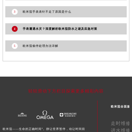
青海省海东市乐都区滨河路欧米茄售后服务中心（需提前预约）
3
欧米茄手表表针不走了原因是什么
青海省海南藏族自治州共和县青海湖大街欧米茄售后服务中心（需提前预约）
青海省海西蒙古族藏族自治州德令哈市柴达木路欧米茄售后服务中心（需提前预约）
4
手表遭遇水灾？深度解析欧米茄防水之谜及应急对策
青海省黄南藏族自治州同仁市德合隆路欧米茄售后服务中心（需提前预约）
青海省西宁市城西区海湖新区西关大道欧米茄售后服务中心（需提前预约）
5
欧米茄偷停处理办法详解
青海省玉树藏族自治州结古镇胜利路欧米茄售后服务中心（需提前预约）
陕西省安康市汉滨区金州路欧米茄售后服务中心（需提前预约）
陕西省宝鸡市渭滨区经二路欧米茄售后服务中心（需提前预约）
陕西省汉中市汉台区北大街欧米茄售后服务中心（需提前预约）
陕西省商洛市商州区州城街欧米茄售后服务中心（需提前预约）
陕西省铜川市王益区红旗街欧米茄售后服务中心（需提前预约）
轻轻滑动下方栏目探索更多精彩内容
陕西省渭南市临渭区东风大街欧米茄售后服务中心（需提前预约）
欧米茄全面服
陕西省咸阳市秦都区沣西新城统一西路与白马河路交汇处欧米茄售后服务中心（需提前预约）
陕西省延安市宝塔区中心街欧米茄售后服务中心（需提前预约）
走时维修
陕西省榆林市榆阳区长兴路欧米茄售后服务中心（需提前预约）
欧米茄——生命的正确时间”。静让世界暂停，动让时间前
进水维修
新疆维吾尔自治区阿克苏市东大街欧米茄售后服务中心（需提前预约）