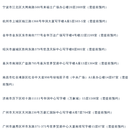
宁波市江北区大闸南路500号来福士广场办公楼20层2009室（需提前预约）
南宁市青秀区金湖路59号地王大厦12楼1224室（需提前预约）
合肥市蜀山区潜山路111号万象城华润大厦B座12楼03室（需提前预约）
杭州市上城区钱江路1366号华润大厦写字楼A座5层503-5室（需提前预约）
泉州市丰泽区宝洲路729号浦西万达中心写字楼A座7楼709室（需提前预约）
青岛市南区山东路6号华润大厦B座22层04室（需提前预约）
金华市金东区东市南街777号金华万达广场写字楼4号楼22层2209室（需提前预约）
烟台市芝罘区胜利路139号万达金融中心A座907室（需提前预约）
长春市朝阳区西安大路727号中银大厦A座(旺进大厦)18层09室（需提前预约）
绍兴市越城区胜利东路379号世茂天际中心写字楼8层805室（需提前预约）
贵阳市南明区都司高架桥路33号亨特国际金融中心14楼14D（需提前预约）
嘉兴市南湖区广益路705号嘉兴世界贸易中心写字楼A座13层1304室（需提前预约）
昆明市盘龙区北京路928号同德昆明广场写字楼10层06室（需提前预约）
石家庄市长安区中山东路39号勒泰中心写字楼B座13层07室（需提前预约）
南昌市红谷滩新区红谷中大道998号绿地双子塔（中央广场）A1座办公楼14层07室（需提
西安市碑林区南关正街88号华侨城长安国际中心E座6楼10室（需提前预约）
前预约）
海口市龙华区金贸东路5号海口华润大厦B座17层1707室（需提前预约）
唐山市路南区新华东道100号万达广场写字楼A座10层1002室（需提前预约）
济南市历下区经十路11111号华润中心写字楼（万象城）15层1508室（需提前预约）
台州市椒江区东海大道1800号腾达中心东1幢20楼2002室（需提前预约）
广州市天河区天河路230号万菱汇国际中心写字楼A塔7层704室（需提前预约）
内蒙古自治区呼和浩特市玉泉区大学西街70号华润万象城写字楼（鄂尔多斯大厦）23层2326室（需提前预约）
甘肃省兰州市七里河区西津西路16号兰州中心写字楼21层2102室（需提前预约）
广州市越秀区环市东路371-375号世界贸易中心大厦南塔写字楼15层07室（需提前预约）
重庆市解放碑渝中区民权路28号英利国际金融中心写字楼20层01室（需提前预约）