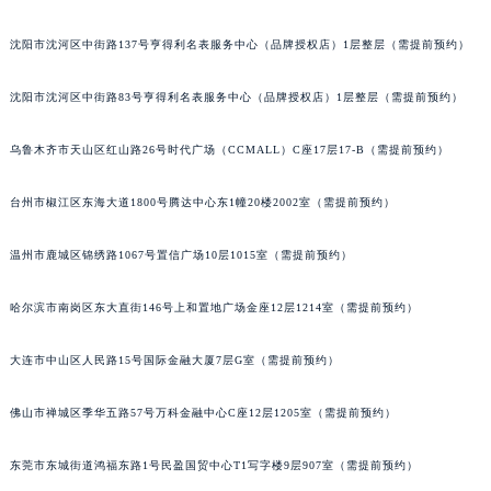
吉林省四平市铁东区紫气大路与南九经街交汇处欧米茄售后服务中心（需提前预约）
沈阳市沈河区中街路137号亨得利名表服务中心（品牌授权店）1层整层（需提前预约）
吉林省松原市宁江区五环大街欧米茄售后服务中心（需提前预约）
吉林省通化市东昌区环通乡江南大街欧米茄售后服务中心（需提前预约）
沈阳市沈河区中街路83号亨得利名表服务中心（品牌授权店）1层整层（需提前预约）
吉林省延边市延吉市解放路欧米茄售后服务中心（需提前预约）
乌鲁木齐市天山区红山路26号时代广场（CCMALL）C座17层17-B（需提前预约）
辽宁省鞍山市铁东区站前街欧米茄售后服务中心（需提前预约）
辽宁省本溪市平山区胜利路欧米茄售后服务中心（需提前预约）
台州市椒江区东海大道1800号腾达中心东1幢20楼2002室（需提前预约）
辽宁省朝阳市双塔区新华路欧米茄售后服务中心（需提前预约）
辽宁省丹东市振兴区七经街欧米茄售后服务中心（需提前预约）
温州市鹿城区锦绣路1067号置信广场10层1015室（需提前预约）
辽宁省抚顺市新抚区东一路欧米茄售后服务中心（需提前预约）
辽宁省阜新市海州区解放大街欧米茄售后服务中心（需提前预约）
哈尔滨市南岗区东大直街146号上和置地广场金座12层1214室（需提前预约）
辽宁省葫芦岛市连山区中央路欧米茄售后服务中心（需提前预约）
大连市中山区人民路15号国际金融大厦7层G室（需提前预约）
辽宁省锦州市古塔区中央大街欧米茄售后服务中心（需提前预约）
辽宁省辽阳市白塔区新运大街欧米茄售后服务中心（需提前预约）
佛山市禅城区季华五路57号万科金融中心C座12层1205室（需提前预约）
辽宁省盘锦市兴隆台区石油大街欧米茄售后服务中心（需提前预约）
辽宁省铁岭市银州区南马路欧米茄售后服务中心（需提前预约）
东莞市东城街道鸿福东路1号民盈国贸中心T1写字楼9层907室（需提前预约）
辽宁省营口市站前区市府路与渤海大街交叉口欧米茄售后服务中心（需提前预约）