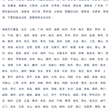
省、安徽省、福建省、江西省、山东省、台湾省、河南省、湖北省、湖南省、广东省、广
福建省漳州市龙文区步港路欧米茄售后服务中心（需提前预约）
西壮族自治区、海南省、四川省、贵州省、云南省、西藏自治区、陕西省、甘肃省、青海
江苏省常州市新北区龙锦路1590号现代传媒中心5号楼10层1008室欧米茄售后服务中心（需提前预约）
省、宁夏回族自治区、新疆维吾尔自治区；
江苏省淮安市清江浦区淮海北路欧米茄售后服务中心（需提前预约）
江苏省连云港市海州区通灌北路欧米茄售后服务中心（需提前预约）
地级市已覆盖：北京、上海、广州、深圳、成都、杭州、天津、南京、重庆、郑州、长
江苏省南京市秦淮区中山南路1号南京中心22层22-C1-C3室欧米茄售后服务中心（需提前预约）
沙、宁波、厦门、福州、南昌、金华、嘉兴、扬州、常州、绍兴、徐州、盐城、泰州、济
江苏省宿迁市宿城区西湖路欧米茄售后服务中心（需提前预约）
南、惠州、苏州、武汉、西安、青岛、无锡、温州、沈阳、大连、海口、三亚、佛山、东
莞、珠海、哈尔滨、合肥、昆明、太原、石家庄、南宁、南通、长春、烟台、唐山、廊
江苏省泰州市海陵区永定东路399号置地商务中心东塔（华润万象城）17层1706室欧米茄售后服务中心（需提前预约）
坊、保定、贵阳、泉州、台州、湖州、中山、乌鲁木齐、洛阳、邯郸、秦皇岛、澳门、西
江苏省徐州市鼓楼区淮海东路29号苏宁广场IFC国际金融中心35层3508室欧米茄售后服务中心（需提前预约）
宁、潍坊、呼和浩特、沧州、鞍山、赣州、临沂、岳阳、平顶山、镇江、桂林、芜湖、汕
江苏省盐城市盐都区世纪大道5号盐城金融城写字楼1号楼16层1604室欧米茄售后服务中心（需提前预约）
头、淄博、兰州、银川、郴州、大庆、张家口、衡阳、焦作、周口、邵阳、亳州、新乡、
江苏省扬州市邗江区国展路29号星耀天地写字楼1号楼18层1803室欧米茄售后服务中心（需提前预约）
衡水、牡丹江、德州、聊城、包头、淮安、宜昌、许昌、邢台、宿迁、丽水、蚌埠、上
江苏省镇江市京口区中山东路欧米茄售后服务中心（需提前预约）
饶、晋中、葫芦岛、四平、宜春、滁州、大同、舟山、绵阳、天水、德阳、承德、绥化、
江西省抚州市临川区赣东大道欧米茄售后服务中心（需提前预约）
马鞍山、三明、滨州、黄冈、赤峰、荆州、通化、鸡西、佳木斯、黑河、连云港、阜阳、
吉安、枣庄、永州、清远、揭阳、梧州、渭南、延安、长治、运城、淮南、莆田、荆门、
江西省赣州市章贡区文清路欧米茄售后服务中心（需提前预约）
益阳、梅州、达州、榆林、威海、九江、济宁、齐齐哈尔、南阳、常德、呼伦贝尔、丹
江西省吉安市吉州区井冈山大道欧米茄售后服务中心（需提前预约）
东、锦州、辽阳、辽源、衢州、安庆、龙岩、宁德、鹰潭、泰安、商丘、驻马店、咸宁、
江西省景德镇市珠山区珠山中路欧米茄售后服务中心（需提前预约）
江门、茂名、玉林、乐山、南充、雅安、宝鸡、柳州、拉萨、丽江、张家界、襄阳、株
江西省九江市浔阳区浔阳路欧米茄售后服务中心（需提前预约）