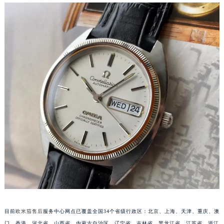
安徽省滁州市琅琊区南谯北路欧米茄售后服务中心（需提前预约）
安徽省阜阳市颍州区颍州北路欧米茄售后服务中心（需提前预约）
安徽省淮北市相山区淮海路欧米茄售后服务中心（需提前预约）
安徽省淮南市田家庵区国庆中路欧米茄售后服务中心（需提前预约）
安徽省黄山市屯溪区黄山西路欧米茄售后服务中心（需提前预约）
安徽省六安市金安区解放中路欧米茄售后服务中心（需提前预约）
安徽省马鞍山市雨山区湖南西路欧米茄售后服务中心（需提前预约）
安徽省宿州市埇桥区人民中路欧米茄售后服务中心（需提前预约）
安徽省铜陵市铜官区石城大道欧米茄售后服务中心（需提前预约）
安徽省芜湖市镜湖区中山路步行街欧米茄售后服务中心（需提前预约）
安徽省宣城市宣州区叠嶂西路欧米茄售后服务中心（需提前预约）
福建省龙岩市新罗区九一南路欧米茄售后服务中心（需提前预约）
福建省南平市建阳区人民西路欧米茄售后服务中心（需提前预约）
福建省宁德市蕉城区天湖东路欧米茄售后服务中心（需提前预约）
福建省莆田市城厢区霞林街道荔华东大道欧米茄售后服务中心（需提前预约）
目前
欧米茄售后
服务中心网点已覆盖全国34个省级行政区：北京、上海、天津、重庆、澳
福建省三明市三元区东乾二路欧米茄售后服务中心（需提前预约）
门、香港、河北省、山西省、内蒙古自治区、辽宁省、吉林省、黑龙江省、江苏省、浙江