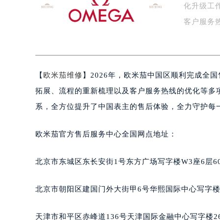
化升级工
泰州市海陵区永定东路399号置地商
宁波市江北区大闸南路500号来福士广
客户服务
杭州市上城区钱江路1366号华润大厦
捷…
金华市金东区东市南街777号金华万达
绍兴市越城区胜利东路379号世茂天
【
欧米茄维修
】2026年，欧米茄中国区顺利完成全
嘉兴市南湖区广益路705号嘉兴世界贸
南昌市红谷滩新区红谷中大道998号
拓展、流程的重新梳理以及客户服务热线的优化等多
济南市历下区经十路11111号华润中
系，全方位提升了中国表主的售后体验，全力守护每
广州市天河区天河路230号万菱汇国
广州市越秀区环市东路371-375号
欧米茄官方售后服务中心全国网点地址：
深圳市罗湖区深南东路5001号华润大
惠州市惠城区江北文昌一路7号华贸大
北京市东城区东长安街1号东方广场写字楼W3座6层6
厦门市思明区湖滨东路95号华润大厦写
福州市鼓楼区五四路128-1号恒力城
北京市朝阳区建国门外大街甲6号华熙国际中心写字楼D
成都市锦江区人民东路6号SAC东原中
重庆市江北区观音桥步行街2号融恒时
天津市和平区赤峰道136号天津国际金融中心写字楼26