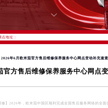
网络优化升级公告
线：400-877-2083
77-2083，服务覆盖中国大陆、香港、澳门、台湾全部区域（非大陆
网点地址：
国际中心写字楼D座11层1102室（北京总部）（需提前预约）
字楼W3座6层602室（需提前预约）
融中心写字楼26层2603室（需提前预约）
> 2026年6月欧米茄官方售后维修保养服务中心网点变动补充速
2座37层3705室（需提前预约）
欧米茄官方售后维修保养服务中心网点
际广场写字楼8层806室（需提前预约）
南京中心写字楼22层C1-1室（需提前预约）
中心写字楼5号楼10层1008室（需提前预约）
FC国际金融中心写字楼35层3508室（需提前预约）
楼1号楼18层1803室（需提前预约）
维修】2026年，欧米茄中国区顺利完成全国售后服务网络的全面
字楼1号楼16层1604室（需提前预约）