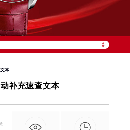
需加拨“+86”）
▲
▼
查文本
变动补充速查文本

优