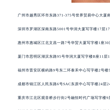
吉林省松原市宁江区五环大街欧米茄
吉林省通化市东昌区环通乡江南大街
广州市越秀区环市东路371-375号世界贸易中心大厦
吉林省延边市延吉市解放路欧米茄售
辽宁省鞍山市铁东区站前街欧米茄售
深圳市罗湖区深南东路5001号华润大厦写字楼17层1
辽宁省本溪市平山区胜利路欧米茄售
辽宁省朝阳市双塔区新华路欧米茄售
惠州市惠城区江北文昌一路7号华贸大厦写字楼1座30
辽宁省丹东市振兴区七经街欧米茄售
辽宁省抚顺市新抚区东一路欧米茄售
厦门市思明区湖滨东路95号华润大厦写字楼B座11层1
辽宁省阜新市海州区解放大街欧米茄
辽宁省葫芦岛市连山区中央路欧米茄
福州市晋安区横屿路9号东二环泰禾中心写字楼2号楼5
辽宁省锦州市古塔区中央大街欧米茄
辽宁省辽阳市白塔区新运大街欧米茄
成都市锦江区人民东路6号SAC东原中心写字楼24层2
辽宁省盘锦市兴隆台区石油大街欧米
辽宁省铁岭市银州区南马路欧米茄售
重庆市江北区观音桥步行街2号融恒时代广场写字楼9层
辽宁省营口市站前区市府路与渤海大
辽宁省沈阳市沈河区中街路137号亨