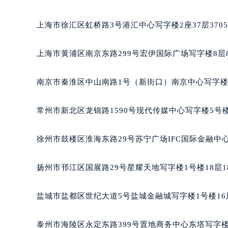
长沙市芙蓉区定王台街道建湘路393
郑州市二七区铭功路10号华润大厦写字
上海市徐汇区虹桥路3号港汇中心写字楼2座37层370
太原市迎泽区解放路15号亨得利名
沈阳市沈河区中街路137号亨得利名
上海市黄浦区南京东路299号宏伊国际广场写字楼8层
沈阳市沈河区中街路83号亨得利名
乌鲁木齐市天山区红山路26号时代广场
南京市秦淮区中山南路1号（新街口）南京中心写字楼2
温州市鹿城区锦绣路1067号置信广场
哈尔滨市道里区友谊西路600号富力中
常州市新北区龙锦路1590号现代传媒中心写字楼5号楼
大连市中山区人民路15号国际金融大
佛山市禅城区季华五路57号万科金融中
徐州市鼓楼区淮海东路29号苏宁广场IFC国际金融中心
东莞市东城街道鸿福东路1号民盈国贸
无锡市梁溪区人民中路139号恒隆广场
扬州市邗江区国展路29号星耀天地写字楼1号楼18层1
南通市崇川区工农路57号圆融广场写字
苏州市苏州工业园区星港街199号苏州
盐城市盐都区世纪大道5号盐城金融城写字楼1号楼16
武汉市江汉区解放大道686号世界贸易
南宁市青秀区金湖路59号地王大厦12
泰州市海陵区永定东路399号置地商务中心东塔写字楼