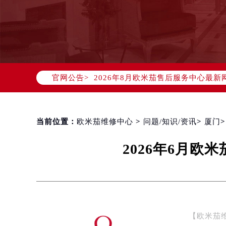
2026年8月欧米茄中国区售后服务
2026年8月欧米茄全国官方售后客户服务热
欧米茄官方全国统一服务热线400-8
官网公告>
2026年8月欧米茄售后服务中心最新
北京市朝阳区建国门外大街甲6号华熙
北京市东城区东长安街1号东方广场写
天津市和平区赤峰道136号天津国际金
当前位置：
欧米茄维修中心
>
问题/知识/资讯
>
厦门
上海市徐汇区虹桥路3号港汇中心写字楼
2026年6月
上海市黄浦区南京东路299号宏伊国
南京市秦淮区中山南路1号（新街口）
常州市新北区龙锦路1590号现代传媒
徐州市鼓楼区淮海东路29号苏宁广场I
扬州市邗江区国展路29号星耀天地写字
【欧米茄
盐城市盐都区世纪大道5号盐城金融城写