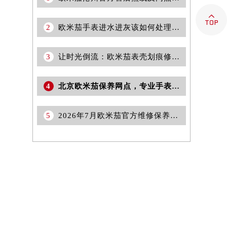

2
欧米茄手表进水进灰该如何处理（正确保养与修复指南）
3
让时光倒流：欧米茄表壳划痕修复秘籍
4
北京欧米茄保养网点，专业手表售后维修服务权威公示（2026年7月最新）
5
2026年7月欧米茄官方维修保养综合服务点最新动态补充最终汇总（搬迁+新增）