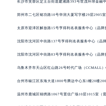
长沙市芙蓉区定王台街道建湘路393号世茂环球金融中
辽宁省沈阳市沈河区中街路83号亨
北京市朝阳区建国门外大街甲6号华熙
郑州市二七区铭功路10号华润大厦写字楼29层2905
北京市东城区东长安街1号王府井东方
河北省保定市竞秀区朝阳北大街北国
太原市迎泽区解放路15号亨得利名表服务中心（品牌
内蒙古自治区阿拉善盟市左旗土尔扈
内蒙古自治区巴彦淖尔市临河区新华
沈阳市沈河区中街路137号亨得利名表服务中心（品
内蒙古自治区包头市青山区幸福路甲
内蒙古自治区赤峰市红山区哈达街欧
沈阳市沈河区中街路83号亨得利名表服务中心（品牌
内蒙古自治区鄂尔多斯市东胜区伊金
内蒙古自治区呼伦贝尔市海拉尔区中
乌鲁木齐市天山区红山路26号时代广场（CCMALL）C
内蒙古自治区通辽市科尔沁区明仁大
内蒙古自治区乌海市海勃湾区人民南
台州市椒江区东海大道1800号腾达中心东1幢20楼20
内蒙古自治区乌兰察布市集宁区恩和
内蒙古自治区锡林郭勒盟市锡林浩特
温州市鹿城区锦绣路1067号置信广场10层1015室（
内蒙古自治区兴安盟市乌兰浩特市兴
山西省大同市平城区迎宾街欧米茄售