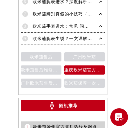
6
欧米茄腕表进水？深度解析解决策略，守护您的爱表！
7
欧米茄辨别真假的小技巧（助你轻松识破假表）
8
欧米茄手表进水：常见 问题详解
9
欧米茄腕表生锈？一文详解解决策略与预防技巧！
欧米茄售后
广州欧米茄
欧米茄售后维修保养费用价目表
重庆欧米茄官方售后维修服务中心
广州欧米茄售后维修服务中心
欧米茄保养一次多少钱
提前预约）
随机推荐

1
欧米茄沧州官方售后热线及网点地址2026年8月最新客户服务公告