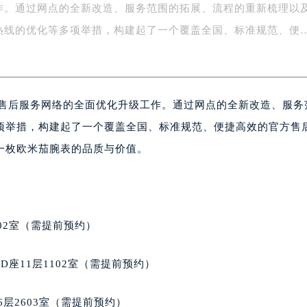
作。通过网点的全新改造、服务范围的拓展、流程的重新梳理以
务中心东塔写字楼（华润万象城）17层1706室（需提前预约）
场办公楼20层2009室（需提前预约）
热线的优化等多项举措，构建起了一个覆盖全国、标准规范、便
写字楼A座5层503-5室（需提前预约）
广场写字楼4号楼22层2209室（需提前预约）
际中心写字楼8层805室（需提前预约）
国售后服务网络的全面优化升级工作。通过网点的全新改造、服务
易中心写字楼A座13层1304室（需提前预约）
绿地双子塔（中央广场）A1座办公楼14层07室（需提前预约）
项举措，构建起了一个覆盖全国、标准规范、便捷高效的官方售
心写字楼（万象城）15层1508室（需提前预约）
一枚欧米茄腕表的品质与价值。
际中心写字楼A塔7层704室（需提前预约）
世界贸易中心大厦南塔写字楼15层07室（需提前预约）
厦写字楼17层1701室（需提前预约）
厦写字楼1座30层05室（需提前预约）
02室（需提前预约）
字楼B座11层1104室（需提前预约）
写字楼15层03室（需提前预约）
座11层1102室（需提前预约）
心写字楼24层2406B室（需提前预约）
代广场写字楼9层902室（需提前预约）
层2603室（需提前预约）