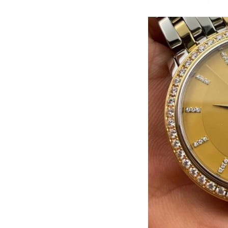
黑龙江省鹤岗市向阳区红军路欧米茄
黑龙江省黑河市爱辉区中央街欧米茄
黑龙江省鸡西市鸡冠区红军路欧米茄
黑龙江省佳木斯市向阳区长安路欧米
黑龙江省牡丹江市东安区太平路欧米
黑龙江省七台河市桃山区大同街欧米
黑龙江省齐齐哈尔市龙沙区龙华路欧
黑龙江省双鸭山市尖山区新兴大街欧
黑龙江省绥化市北林区新华街与康庄
黑龙江省伊春市伊美区通河路欧米茄
吉林省白城市洮北区明仁南街欧米茄
吉林省白山市浑江区浑江大街欧米茄
吉林省吉林市船营区河南街欧米茄售
吉林省辽源市龙山区人民大街欧米茄
吉林省梅河口市新华街道梅河大街欧
吉林省四平市铁东区紫气大路与南九