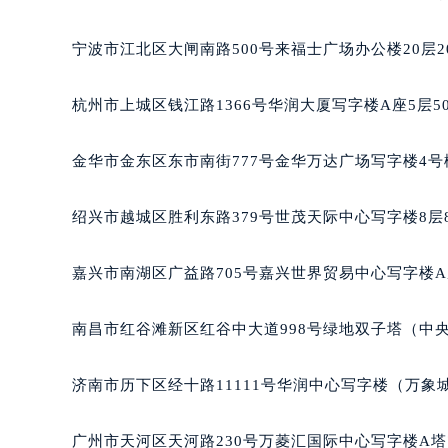
合肥市蜀山区潜山路111号万象城华润
泉州市丰泽区宝洲路729号浦西万达中
宁波市江北区大闸南路500号来福士广场办公楼20层2
青岛市南区山东路6号华润大厦B座2
烟台市芝罘区胜利路139号万达金融中
杭州市上城区钱江路1366号华润大厦写字楼A座5层5
长春市朝阳区西安大路727号中银大厦
贵阳市南明区都司高架桥路33号亨特
金华市金东区东市南街777号金华万达广场写字楼4号楼
昆明市盘龙区北京路928号同德昆明
石家庄市长安区中山东路39号勒泰中
绍兴市越城区胜利东路379号世茂天际中心写字楼8层
西安市碑林区南关正街88号华侨城长
海口市龙华区金贸东路5号海口华润大厦
嘉兴市南湖区广益路705号嘉兴世界贸易中心写字楼A座
唐山市路南区新华东道100号万达广场
台州市椒江区东海大道1800号腾达中
南昌市红谷滩新区红谷中大道998号绿地双子塔（中央
内蒙古自治区呼和浩特市玉泉区大学西
甘肃省兰州市七里河区西津西路16号兰
济南市历下区经十路11111号华润中心写字楼（万象城
重庆市解放碑渝中区民权路28号英利
黑龙江省大庆市萨尔图区会战大街欧
广州市天河区天河路230号万菱汇国际中心写字楼A塔