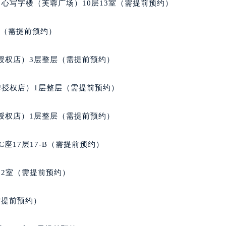
心写字楼（芙蓉广场）10层13室（需提前预约）
得利名表维修授权店1楼欧米茄售后服务中心（需提前预约）
国际中心D座11层1102室欧米茄售后服务中心（北京总部）（
室（需提前预约）
广场W3座6层602室欧米茄售后服务中心（需提前预约）
先天下欧米茄售后服务中心（需提前预约）
授权店）3层整层（需提前预约）
特大街欧米茄售后服务中心（需提前预约）
街欧米茄售后服务中心（需提前预约）
牌授权店）1层整层（需提前预约）
3号王府井百货名表维修欧米茄售后服务中心（需提前预约）
米茄售后服务中心（需提前预约）
授权店）1层整层（需提前预约）
霍洛街欧米茄售后服务中心（需提前预约）
央街欧米茄售后服务中心（需提前预约）
座17层17-B（需提前预约）
街欧米茄售后服务中心（需提前预约）
路欧米茄售后服务中心（需提前预约）
02室（需提前预约）
大街欧米茄售后服务中心（需提前预约）
市光明街与额尔敦路交叉口欧米茄售后服务中心（需提前预约）
需提前预约）
安大街欧米茄售后服务中心（需提前预约）
后服务中心（需提前预约）