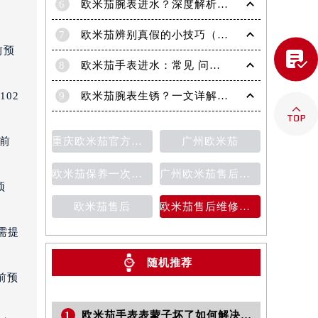
6
欧米茄腕表进水？深度解析解决策略，守护您的爱表！
7
欧米茄辨别真假的小技巧（助你轻松识破假表）
前预

8
欧米茄手表进水：常见 问题详解
9
欧米茄腕表生锈？一文详解解决策略与预防技巧！
02

重庆欧米茄官方售后维修服务中心
广州欧米茄
提前
欧米茄保养一次多少钱
广州欧米茄售后维修服务中心
预
欧米茄售后
欧米茄售后维修保养费用价目表
提前预约）
需提
随机推荐
前预
1
欧米茄手表表蒙子坏了如何解决(专业维修指南与常见问题排查)