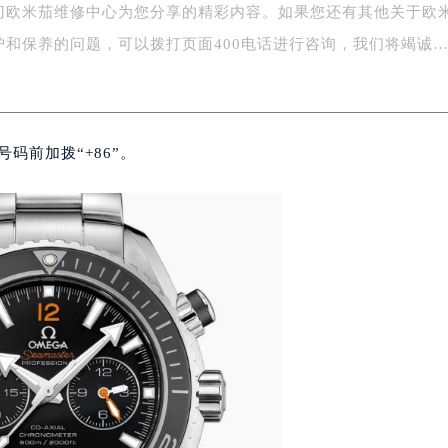
门欧米茄维修中心为您分享的精彩内容。如果您还有其他关于欧
写字楼A座5层503-5室（需提前预约）
广场写字楼4号楼22层2209室（需提前预约）
护和保养的问题，可以拨打页面400电话进行咨询，我们将竭诚
际中心写字楼8层805室（需提前预约）
易中心写字楼A座13层1304室（需提前预约）
绿地双子塔（中央广场）A1座办公楼14层07室（需提前预约）
码前加拨“+86”。
心写字楼（万象城）15层1508室（需提前预约）
际中心写字楼A塔7层704室（需提前预约）
世界贸易中心大厦南塔写字楼15层07室（需提前预约）
厦写字楼17层1701室（需提前预约）
厦写字楼1座30层05室（需提前预约）
字楼B座11层1104室（需提前预约）
写字楼15层03室（需提前预约）
心写字楼24层2406B室（需提前预约）
代广场写字楼9层902室（需提前预约）
号世茂环球金融中心写字楼（芙蓉广场）10层13室（需提前预约
楼29层2905室（需提前预约）