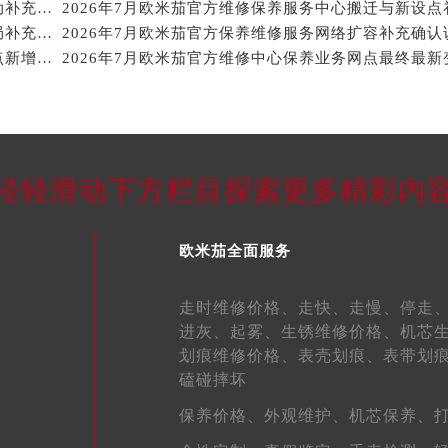
2026年8月欧米茄官方维修中心保养业务网点最新变动补充最终一览表
后服务中心（需提前预约）
2026年7月欧米茄官方维修服务中心及保养站最新布局补充图示说明
2026年7月欧米茄官方保养维修服务网络扩容补充确认
后服务中心（需提前预约）
2026年7月欧米茄官方售后服务中心搬迁与维修保养点新增说明
后服务中心（需提前预约）
后服务中心（需提前预约）
后服务中心（需提前预约）
后服务中心（需提前预约）
售后服务中心（需提前预约）
轻轻滑动下方栏目探索更多精彩内
售后服务中心（需提前预约）
售后服务中心（需提前预约）
欧米茄全面服务
售后服务中心（需提前预约）
茄售后服务中心（需提前预约）
走时维修价格、
走快、
走慢、
停走
后服务中心（需提前预约）
进灰、
起雾、
生锈维修价格、
机芯
街交叉口欧米茄售后服务中心（需提前预约）
划痕维修价格、
表壳划痕、
表带划
得利名表维修授权店1楼欧米茄售后服务中心（需提前预约）
磕碰摔坏
得利名表维修授权店1楼欧米茄售后服务中心（需提前预约）
保养价格、
外观维护、
机芯保养、
国际中心D座11层1102室欧米茄售后服务中心（北京总部）（