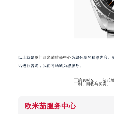
太原市迎泽区解放路15号亨得利名
沈阳市沈河区中街路137号亨得利名
沈阳市沈河区中街路83号亨得利名
乌鲁木齐市天山区红山路26号时代广场
温州市鹿城区锦绣路1067号置信广场
哈尔滨市道里区友谊西路600号富力中
大连市中山区人民路15号国际金融大
佛山市禅城区季华五路57号万科金融中
以上就是
厦门欧米茄维修中心
为您分享的精彩内容。
东莞市东城街道鸿福东路1号民盈国贸
话进行咨询，我们将竭诚为您服务。
无锡市梁溪区人民中路139号恒隆广场
南通市崇川区工农路57号圆融广场写字
苏州市苏州工业园区星港街199号苏州
武汉市江汉区解放大道686号世界贸易
南宁市青秀区金湖路59号地王大厦12
合肥市蜀山区潜山路111号万象城华润
欧米茄服务中心
泉州市丰泽区宝洲路729号浦西万达中