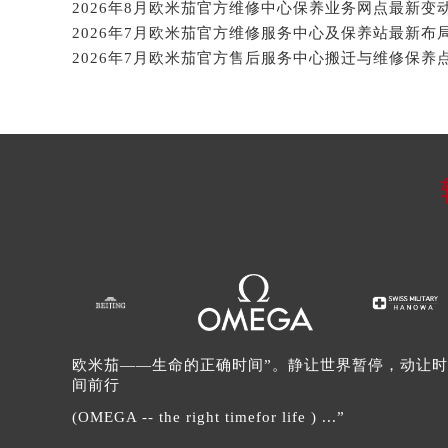
吉林省延边市延吉市解放路欧米茄售
辽宁省鞍山市铁东区站前街欧米茄售
辽宁省本溪市平山区胜利路欧米茄售
辽宁省朝阳市双塔区新华路欧米茄售
辽宁省丹东市振兴区七经街欧米茄售
辽宁省抚顺市新抚区东一路欧米茄售
辽宁省阜新市海州区解放大街欧米茄
辽宁省葫芦岛市连山区中央路欧米茄
辽宁省锦州市古塔区中央大街欧米茄
辽宁省辽阳市白塔区新运大街欧米茄
辽宁省盘锦市兴隆台区石油大街欧米
辽宁省铁岭市银州区南马路欧米茄售
辽宁省营口市站前区市府路与渤海大
欧米茄——生命的正确时间”。静让世界暂停，动让时
辽宁省沈阳市沈河区中街路137号亨
间前行
辽宁省沈阳市沈河区中街路83号亨
(OMEGA -- the right timefor life ) ...”
北京市朝阳区建国门外大街甲6号华熙