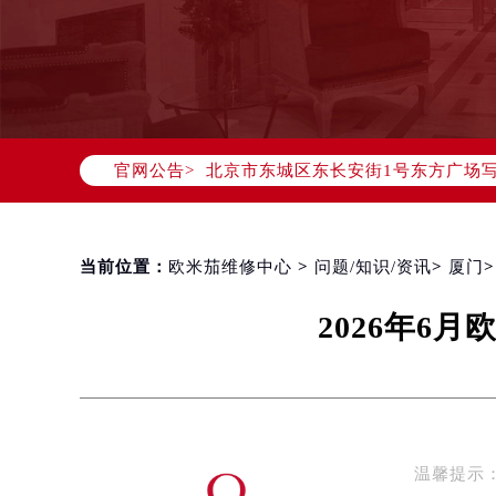
2026年8月欧米茄中国区售后服务
2026年8月欧米茄全国官方售后客户服务热
欧米茄官方全国统一服务热线400-8
2026年8月欧米茄售后服务中心最新
北京市朝阳区建国门外大街甲6号华熙
官网公告>
北京市东城区东长安街1号东方广场写
天津市和平区赤峰道136号天津国际金
上海市徐汇区虹桥路3号港汇中心写字楼
上海市黄浦区南京东路299号宏伊国
当前位置：
欧米茄维修中心
>
问题/知识/资讯
>
厦门
南京市秦淮区中山南路1号（新街口）
2026年6
常州市新北区龙锦路1590号现代传媒
徐州市鼓楼区淮海东路29号苏宁广场I
扬州市邗江区国展路29号星耀天地写字
盐城市盐都区世纪大道5号盐城金融城写
泰州市海陵区永定东路399号置地商
温馨提示：
宁波市江北区大闸南路500号来福士广