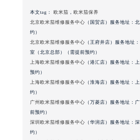
青岛市南区山东路6号华润大厦B座2
本文tag：
欧米茄
，
欧米茄保养
烟台市芝罘区胜利路139号万达金融中
长春市朝阳区西安大路727号中银大厦
北京欧米茄维修服务中心
（国贸店）服务地址：北
贵阳市南明区都司高架桥路33号亨特
约）
昆明市盘龙区北京路928号同德昆明
北京欧米茄维修服务中心
（王府井店）服务地址：
石家庄市长安区中山东路39号勒泰中
室（北京总部）（需提前预约）
西安市碑林区南关正街88号华侨城长
上海欧米茄维修服务中心
（港汇店）服务地址：上
海口市龙华区金贸东路5号海口华润大厦
预约）
唐山市路南区新华东道100号万达广场
上海欧米茄维修服务中心
（淮海店）服务地址：上
台州市椒江区东海大道1800号腾达中
内蒙古自治区呼和浩特市玉泉区大学西
约）
甘肃省兰州市七里河区西津西路16号兰
广州欧米茄维修服务中心
（万菱店）服务地址：广
重庆市解放碑渝中区民权路28号英利
前预约）
黑龙江省大庆市萨尔图区会战大街欧
深圳欧米茄维修服务中心
（华润店）服务地址：深圳
黑龙江省鹤岗市向阳区红军路欧米茄
约）
黑龙江省黑河市爱辉区中央街欧米茄