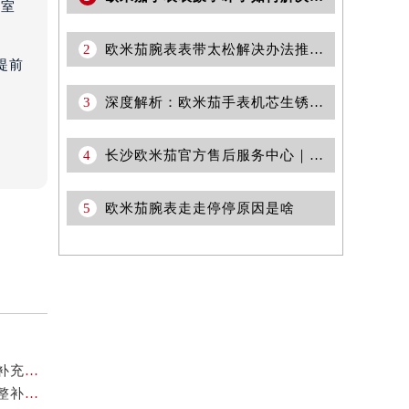
3室
2
欧米茄腕表表带太松解决办法推荐（调整技巧与注意事项）
提前
3
深度解析：欧米茄手表机芯生锈修复秘籍，让时光倒流！
4
长沙欧米茄官方售后服务中心｜网点地址与热线权威信息公示（2026年6月更新）
5
欧米茄腕表走走停停原因是啥
2026年8月欧米茄官方保养中心及维修服务点变动对照补充最终表确认内容
2026年8月欧米茄官方售后维修中心及保养中心最新调整补充公告文件内容公示