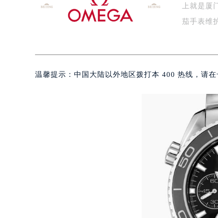
上就是厦
杭州市上城区钱江路1366号华润大厦
金华市金东区东市南街777号金华万达
茄手表维
绍兴市越城区胜利东路379号世茂天
嘉兴市南湖区广益路705号嘉兴世界贸
南昌市红谷滩新区红谷中大道998号
温馨提示：中国大陆以外地区拨打本 400 热线，请在号
济南市历下区经十路11111号华润中
广州市天河区天河路230号万菱汇国
广州市越秀区环市东路371-375号
深圳市罗湖区深南东路5001号华润大
惠州市惠城区江北文昌一路7号华贸大
厦门市思明区湖滨东路95号华润大厦写
福州市鼓楼区五四路128-1号恒力城
成都市锦江区人民东路6号SAC东原中
重庆市江北区观音桥步行街2号融恒时
长沙市芙蓉区定王台街道建湘路393
郑州市二七区铭功路10号华润大厦写字