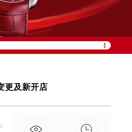
需加拨“+86”）
▲
▼
址变更及新开店
