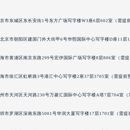
2层04室（需提前预约）
心A座907室（需提前预约）
A座(旺进大厦)18层09室（需提前预约）
京市东城区东长安街1号东方广场写字楼W3座6层602室（需提
国际金融中心14楼14D（需提前预约）
广场写字楼10层06室（需提前预约）
北京市朝阳区建国门外大街甲6号华熙国际中心写字楼D座11层11
心写字楼B座13层07室（需提前预约）
安国际中心E座6楼10室（需提前预约）
海市黄浦区南京东路299号宏伊国际广场写字楼8层806室（需
B座17层1707室（需提前预约）
写字楼A座10层1002室（需提前预约）
海市徐汇区虹桥路3号港汇中心写字楼2座37层3705室（需提前
心东1幢20楼2002室（需提前预约）
街70号华润万象城写字楼（鄂尔多斯大厦）23层2326室（需
州中心写字楼21层2102室（需提前预约）
州市天河区天河路230号万菱汇国际中心写字楼A塔7层704室（
国际金融中心写字楼20层01室（需提前预约）
米茄售后服务中心（需提前预约）
市罗湖区深南东路5001号华润大厦写字楼17层1701室（需提
售后服务中心（需提前预约）
售后服务中心（需提前预约）