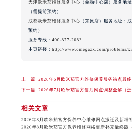
天津欧米茄维修服务中心
（金融中心店）服务地址：
黑龙江省鸡西市鸡冠区红军路欧米茄
（需提前预约）
黑龙江省佳木斯市向阳区长安路欧米
黑龙江省牡丹江市东安区太平路欧米
成都欧米茄维修服务中心
（东原店）服务地址：成都
黑龙江省七台河市桃山区大同街欧米
预约）
黑龙江省齐齐哈尔市龙沙区龙华路欧
服务专线：
400-877-2083
黑龙江省双鸭山市尖山区新兴大街欧
本页链接：
http://www.omegazx.com/problems/x
黑龙江省绥化市北林区新华街与康庄
黑龙江省伊春市伊美区通河路欧米茄
吉林省白城市洮北区明仁南街欧米茄
吉林省白山市浑江区浑江大街欧米茄
上一篇:
2026年6月欧米茄官方维修保养服务站点最
吉林省吉林市船营区河南街欧米茄售
下一篇:
2026年7月欧米茄官方售后网点调整全解（
吉林省辽源市龙山区人民大街欧米茄
吉林省梅河口市新华街道梅河大街欧
相关文章
吉林省四平市铁东区紫气大路与南九
吉林省松原市宁江区五环大街欧米茄
吉林省通化市东昌区环通乡江南大街