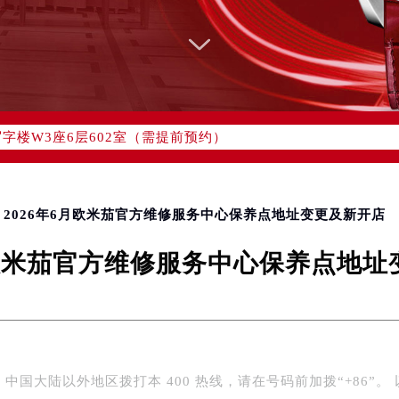
网络优化升级公告
线：400-877-2083
77-2083，服务覆盖中国大陆、香港、澳门、台湾全部区域（非大陆
网点地址：
国际中心写字楼D座11层1102室（北京总部）（需提前预约）
字楼W3座6层602室（需提前预约）
融中心写字楼26层2603室（需提前预约）
2座37层3705室（需提前预约）
际广场写字楼8层806室（需提前预约）
> 2026年6月欧米茄官方维修服务中心保养点地址变更及新开店
南京中心写字楼22层C1-1室（需提前预约）
月欧米茄官方维修服务中心保养点地
中心写字楼5号楼10层1008室（需提前预约）
FC国际金融中心写字楼35层3508室（需提前预约）
楼1号楼18层1803室（需提前预约）
字楼1号楼16层1604室（需提前预约）
务中心东塔写字楼（华润万象城）17层1706室（需提前预约）
中国大陆以外地区拨打本 400 热线，请在号码前加拨“+86”。 以
场办公楼20层2009室（需提前预约）