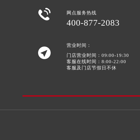
北京市东城区东长安街1号王府井东方

网点服务热线
河北省保定市竞秀区朝阳北大街北国
400-877-2083
内蒙古自治区阿拉善盟市左旗土尔扈
内蒙古自治区巴彦淖尔市临河区新华
内蒙古自治区包头市青山区幸福路甲
营业时间：
内蒙古自治区赤峰市红山区哈达街欧

门店营业时间：09:00-19:30
内蒙古自治区鄂尔多斯市东胜区伊金
客服在线时间：8:00-22:00
内蒙古自治区呼伦贝尔市海拉尔区中
客服及门店节假日不休
内蒙古自治区通辽市科尔沁区明仁大
内蒙古自治区乌海市海勃湾区人民南
内蒙古自治区乌兰察布市集宁区恩和
内蒙古自治区锡林郭勒盟市锡林浩特
内蒙古自治区兴安盟市乌兰浩特市兴
山西省大同市平城区迎宾街欧米茄售
山西省晋城市城区黄华街欧米茄售后
山西省晋中市榆次区顺城街欧米茄售