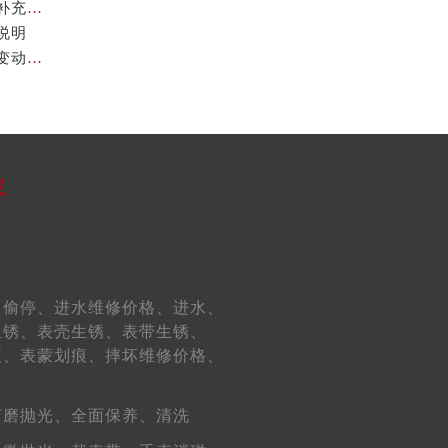
2026年7月欧米茄官方维修保养服务中心搬迁与新设点补充确认通告
说明
2026年7月欧米茄官方维修中心保养业务网点最终最新变动最终一览表
容
、
偷停、
进水维修价格、
进水、
生锈、
表壳生锈、
表带生锈、
痕、
表蒙划痕、
摔坏维修价格、
打磨抛光、
全面保养、
清洗
需提前预约）