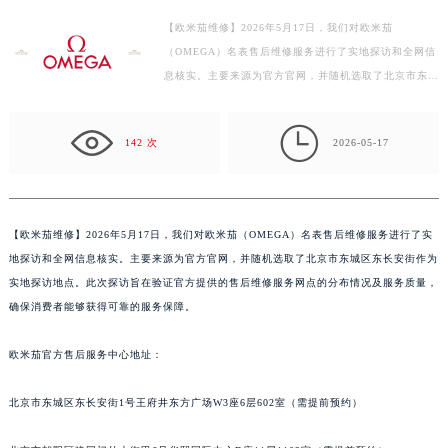
盐城市盐都区世纪大道5号盐城金融城写字楼1号楼16层1604室（需提前预约）
【欧米茄维修】2026年5月17日，我们对欧米茄
泰州市海陵区永定东路399号置地商务中心东塔写字楼（华润万象城）17层1706室（需提前预约）
（OMEGA）名表售后维修服务进行了实地探访和全网信
宁波市江北区大闸南路500号来福士广场办公楼20层2009室（需提前预约）
息核实。主要来源为官方官网，并随机选取了北京市东城
杭州市上城区钱江路1366号华润大厦写字楼A座5层503-5室（需提前预约）
区东长安街作为实地探访地点。此次探访旨在验证官方提
金华市金东区东市南街777号金华万达广场写字楼4号楼22层2209室（需提前预约）
供的售后维…

142 次
2026-05-17
绍兴市越城区胜利东路379号世茂天际中心写字楼8层805室（需提前预约）
嘉兴市南湖区广益路705号嘉兴世界贸易中心写字楼A座13层1304室（需提前预约）
南昌市红谷滩新区红谷中大道998号绿地双子塔（中央广场）A1座办公楼14层07室（需提前预约）
济南市历下区经十路11111号华润中心写字楼（万象城）15层1508室（需提前预约）
【
欧米茄维修】2026年5月17日，我们对欧米茄（OMEGA）名表售后维修服务进行了实
广州市天河区天河路230号万菱汇国际中心写字楼A塔7层704室（需提前预约）
地探访和全网信息核实。主要来源为官方官网，并随机选取了北京市东城区东长安街作为
实地探访地点。此次探访旨在验证官方提供的售后维修服务网点的分布情况及服务质量，
广州市越秀区环市东路371-375号世界贸易中心大厦南塔写字楼15层07室（需提前预约）
确保消费者能够获得可靠的服务保障。
深圳市罗湖区深南东路5001号华润大厦写字楼17层1701室（需提前预约）
惠州市惠城区江北文昌一路7号华贸大厦写字楼1座30层05室（需提前预约）
欧米茄官方售后服务中心地址：
厦门市思明区湖滨东路95号华润大厦写字楼B座11层1104室（需提前预约）
福州市鼓楼区五四路128-1号恒力城写字楼15层03室（需提前预约）
北京市东城区东长安街1号王府井东方广场W3座6层602室（需提前预约）
成都市锦江区人民东路6号SAC东原中心写字楼24层2406B室（需提前预约）