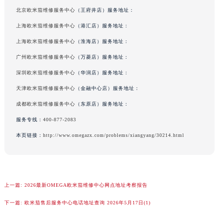
澳门特别行政区花王堂区大三巴商圈欧米茄售后服务中心（需提前预约）
北京欧米茄维修服务中心
（王府井店）服务地址：
澳门特别行政区嘉模堂区官也街欧米茄售后服务中心（需提前预约）
上海欧米茄维修服务中心
（港汇店）服务地址：
澳门省路氹城市金光大道欧米茄售后服务中心（需提前预约）
上海欧米茄维修服务中心
（淮海店）服务地址：
澳门特别行政区望德堂区塔石广场欧米茄售后服务中心（需提前预约）
福建省福州市鼓楼区五四路128-1号恒力城写字楼15层03室欧米茄售后服务中心（需提前预约）
广州欧米茄维修服务中心
（万菱店）服务地址：
福建省厦门市思明区湖滨东路95号万象城华润大厦B座11层1104室欧米茄售后服务中心（需提前预约）
深圳欧米茄维修服务中心
（华润店）服务地址：
广东省潮州市潮安区新风路与潮汕路交汇处欧米茄售后服务中心（需提前预约）
天津欧米茄维修服务中心
（金融中心店）服务地址：
广东省广州市天河区天河路230号万菱汇国际中心A塔7层704室欧米茄售后服务中心（需提前预约）
成都欧米茄维修服务中心
（东原店）服务地址：
广东省广州市越秀区环市东路371-375号世界贸易中心大厦南塔15层1507室欧米茄售后服务中心（需提前预约）
服务专线：
400-877-2083
广东省河源市源城区越王大道欧米茄售后服务中心（需提前预约）
本页链接：
http://www.omegazx.com/problems/xiangyang/30214.html
广东省惠州市惠城区江北文昌一路7号华贸大厦1座30层3005室欧米茄售后服务中心（需提前预约）
广东省江门市蓬江区广场西路欧米茄售后服务中心（需提前预约）
广东省揭阳市榕城进贤门步行街欧米茄售后服务中心（需提前预约）
广东省茂名市电白区水东街道迎宾大道欧米茄售后服务中心（需提前预约）
上一篇:
2026最新OMEGA欧米茄维修中心网点地址考察报告
广东省梅州市梅江区金燕大道欧米茄售后服务中心（需提前预约）
下一篇:
欧米茄售后服务中心电话地址查询 2026年5月17日(1)
广东省清远市清城区湖西路欧米茄售后服务中心（需提前预约）