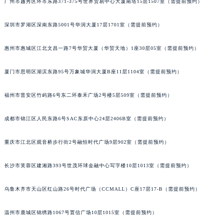
广州市越秀区环市东路371-375号世界贸易中心大厦南塔15层1507室（需提前预约）
吉林省四平市铁东区紫气大路与南九经街交汇处欧米茄售后服务中心（需提前预约）
吉林省松原市宁江区五环大街欧米茄售后服务中心（需提前预约）
深圳市罗湖区深南东路5001号华润大厦17层1701室（需提前预约）
吉林省通化市东昌区环通乡江南大街欧米茄售后服务中心（需提前预约）
吉林省延边市延吉市解放路欧米茄售后服务中心（需提前预约）
惠州市惠城区江北文昌一路7号华贸大厦（华贸天地）1座30层05室（需提前预约）
辽宁省鞍山市铁东区站前街欧米茄售后服务中心（需提前预约）
辽宁省本溪市平山区胜利路欧米茄售后服务中心（需提前预约）
厦门市思明区湖滨东路95号万象城华润大厦B座11层1104室（需提前预约）
辽宁省朝阳市双塔区新华路欧米茄售后服务中心（需提前预约）
福州市晋安区竹屿路6号东二环泰禾广场2号楼5层509室（需提前预约）
辽宁省丹东市振兴区七经街欧米茄售后服务中心（需提前预约）
辽宁省抚顺市新抚区东一路欧米茄售后服务中心（需提前预约）
成都市锦江区人民东路6号SAC东原中心24层2406B室（需提前预约）
辽宁省阜新市海州区解放大街欧米茄售后服务中心（需提前预约）
辽宁省葫芦岛市连山区中央路欧米茄售后服务中心（需提前预约）
重庆市江北区观音桥步行街2号融恒时代广场9层902室（需提前预约）
辽宁省锦州市古塔区中央大街欧米茄售后服务中心（需提前预约）
长沙市芙蓉区建湘路393号世茂环球金融中心写字楼10层1013室（需提前预约）
辽宁省辽阳市白塔区新运大街欧米茄售后服务中心（需提前预约）
辽宁省盘锦市兴隆台区石油大街欧米茄售后服务中心（需提前预约）
乌鲁木齐市天山区红山路26号时代广场（CCMALL）C座17层17-B（需提前预约）
辽宁省铁岭市银州区南马路欧米茄售后服务中心（需提前预约）
辽宁省营口市站前区市府路与渤海大街交叉口欧米茄售后服务中心（需提前预约）
温州市鹿城区锦绣路1067号置信广场10层1015室（需提前预约）