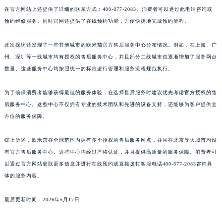
江西省南昌市红谷滩新区红谷中大道998号绿地双子塔（中央广场）A1座办公楼14层1407室欧米茄售后服务中心（需提前预约）
在官方网站上还提供了详细的联系方式：400-877-2083。消费者可以通过此电话咨询或
江西省萍乡市安源区萍安北大道与康庄路交叉口欧米茄售后服务中心（需提前预约）
预约维修服务。同时官网还提供了在线预约功能，方便快捷地完成预约流程。
江西省上饶市信州区滨江西路欧米茄售后服务中心（需提前预约）
江西省新余市渝水区北湖西路欧米茄售后服务中心（需提前预约）
此次探访还发现了一些其他城市的欧米茄官方售后服务中心分布情况。例如，在上海、广
州、深圳等一线城市均有授权的售后服务中心，并且部分二线城市也逐渐增加了服务网点
江西省宜春市袁州区中山中路欧米茄售后服务中心（需提前预约）
数量。这些服务中心均按照统一的标准进行管理和服务流程规范执行。
江西省鹰潭市月湖区胜利东路欧米茄售后服务中心（需提前预约）
山东省德州市德城区东风中路欧米茄售后服务中心（需提前预约）
为了确保消费者能够获得最佳的服务体验，在选择售后服务时建议优先考虑官方授权的售
山东省东营市东营区济南路欧米茄售后服务中心（需提前预约）
后服务中心。这些中心不仅拥有专业的技术团队和先进的设备支持，还能够为客户提供全
山东省济南市历下区经十路11111号华润中心写字楼（万象城）15层1508室欧米茄售后服务中心（需提前预约）
方位的服务保障。
山东省济宁市任城区太白楼路欧米茄售后服务中心（需提前预约）
综上所述，欧米茄在全球范围内拥有多个授权的售后服务网点，并且在北京等大城市均设
山东省莱芜市文化南路8号银座商城名表维修一楼名表维修欧米茄售后服务中心（需提前预约）
有官方售后服务中心。这些中心均经过严格认证，并且提供高质量的服务保障。消费者可
山东省临沂市兰山区解放路欧米茄售后服务中心（需提前预约）
以通过官方网站获取更多信息并进行在线预约或直接拨打客服电话400-877-2083咨询具
山东省日照市东港区烟台路欧米茄售后服务中心（需提前预约）
体的服务内容。
山东省泰安市泰山区财源街道泰山大街欧米茄售后服务中心（需提前预约）
山东省威海市环翠区新威海路89号振华商厦一楼名表维修欧米茄售后服务中心（需提前预约）
最后更新时间：2026年5月17日
山东省潍坊市奎文区东风东街欧米茄售后服务中心（需提前预约）