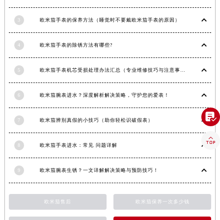
香港特别行政区铜锣湾区湾仔区轩尼诗道欧米茄售后服务中心（需提前预约）
河南省安阳市文峰区解放大道欧米茄售后服务中心（需提前预约）
3
欧米茄手表的保养方法（睡觉时不要戴欧米茄手表的原因）
河南省鹤壁市淇滨区九州路欧米茄售后服务中心（需提前预约）
河南省济源市沁园街道济水大道欧米茄售后服务中心（需提前预约）
4
欧米茄手表的除锈方法有哪些?
河南省焦作市解放区解放路欧米茄售后服务中心（需提前预约）
5
欧米茄手表机芯受损处理办法汇总（专业维修技巧与注意事项）
河南省开封市鼓楼区中山路欧米茄售后服务中心（需提前预约）
河南省洛阳市西工区中州中路与解放路交叉口欧米茄售后服务中心（需提前预约）
6
欧米茄腕表进水？深度解析解决策略，守护您的爱表！
河南省漯河市源汇区交通路欧米茄售后服务中心（需提前预约）
河南省南阳市宛城区范蠡东路与南都路交叉口欧米茄售后服务中心（需提前预约）

7
欧米茄辨别真假的小技巧（助你轻松识破假表）
河南省平顶山市卫东区建设路欧米茄售后服务中心（需提前预约）

河南省濮阳市大华龙区开州路绿城路交叉口欧米茄售后服务中心（需提前预约）
8
欧米茄手表进水：常见 问题详解
河南省三门峡市湖滨区和平路欧米茄售后服务中心（需提前预约）
河南省商丘市梁园区神火大道欧米茄售后服务中心（需提前预约）
9
欧米茄腕表生锈？一文详解解决策略与预防技巧！
河南省新乡市红旗区人民路欧米茄售后服务中心（需提前预约）
河南省信阳市浉河区东方红大道欧米茄售后服务中心（需提前预约）
欧米茄售后
欧米茄保养一次多少钱
河南省许昌市魏都区建安大道与八龙路交叉口欧米茄售后服务中心（需提前预约）