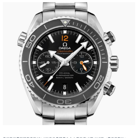
黑龙江省大庆市萨尔图区会战大街欧米茄售后服务中心（需提前预约）
黑龙江省鹤岗市向阳区红军路欧米茄售后服务中心（需提前预约）
黑龙江省黑河市爱辉区中央街欧米茄售后服务中心（需提前预约）
黑龙江省鸡西市鸡冠区红军路欧米茄售后服务中心（需提前预约）
黑龙江省佳木斯市向阳区长安路欧米茄售后服务中心（需提前预约）
黑龙江省牡丹江市东安区太平路欧米茄售后服务中心（需提前预约）
黑龙江省七台河市桃山区大同街欧米茄售后服务中心（需提前预约）
黑龙江省齐齐哈尔市龙沙区龙华路欧米茄售后服务中心（需提前预约）
黑龙江省双鸭山市尖山区新兴大街欧米茄售后服务中心（需提前预约）
黑龙江省绥化市北林区新华街与康庄路交叉口欧米茄售后服务中心（需提前预约）
黑龙江省伊春市伊美区通河路欧米茄售后服务中心（需提前预约）
吉林省白城市洮北区明仁南街欧米茄售后服务中心（需提前预约）
吉林省白山市浑江区浑江大街欧米茄售后服务中心（需提前预约）
吉林省吉林市船营区河南街欧米茄售后服务中心（需提前预约）
吉林省辽源市龙山区人民大街欧米茄售后服务中心（需提前预约）
吉林省梅河口市新华街道梅河大街欧米茄售后服务中心（需提前预约）