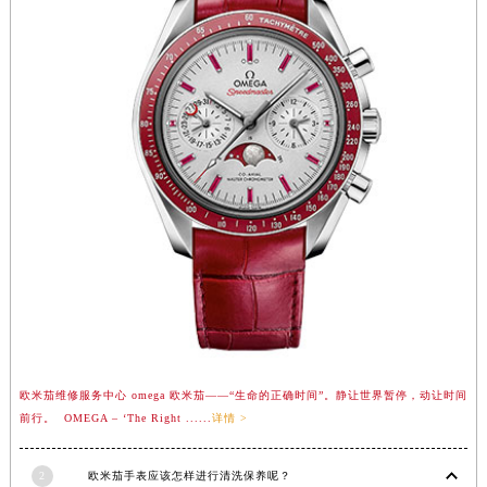
广西壮族自治区来宾市兴宾区桂中大道欧米茄售后服务中心（需提前预约）
广西壮族自治区柳州市城中区中山中路欧米茄售后服务中心（需提前预约）
广西壮族自治区钦州市钦南区金海湾东大街欧米茄售后服务中心（需提前预约）
广西壮族自治区梧州市万秀区龙湖镇高旺路欧米茄售后服务中心（需提前预约）
广西壮族自治区玉林市玉州区金玉路欧米茄售后服务中心（需提前预约）
海南省儋州市儋州市那大镇兰洋北路欧米茄售后服务中心（需提前预约）
海南省东方市八所镇解放西路欧米茄售后服务中心（需提前预约）
海南省琼海市嘉积镇东风路欧米茄售后服务中心（需提前预约）
海南省三沙市西沙区西沙群岛永兴岛北京路欧米茄售后服务中心（需提前预约）
海南省三亚市吉阳区迎宾路欧米茄售后服务中心（需提前预约）
海南省万宁市万城镇解放路欧米茄售后服务中心（需提前预约）
海南省文昌市文城镇教育东路欧米茄售后服务中心（需提前预约）
海南省五指山市通什镇三月三大道欧米茄售后服务中心（需提前预约）
欧米茄维修服务中心 omega 欧米茄——“生命的正确时间”。静让世界暂停，动让时间
香港特别行政区尖沙咀区油尖旺区广东道欧米茄售后服务中心（需提前预约）
前行。 OMEGA – ‘The Right ......
详情 >
香港特别行政区金钟区中西区金钟道欧米茄售后服务中心（需提前预约）
香港特别行政区九龙区油尖旺区弥敦道欧米茄售后服务中心（需提前预约）
2
欧米茄手表应该怎样进行清洗保养呢？