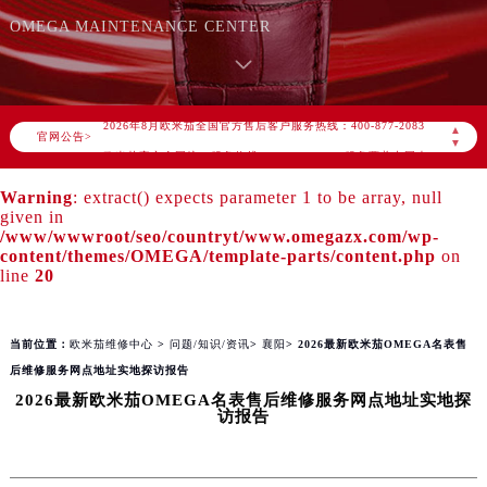
知识/资讯
OMEGA MAINTENANCE CENTER
2026年8月欧米茄中国区售后服务网络优化升级公告
2026年8月欧米茄全国官方售后客户服务热线：400-877-2083
▲
官网公告>
▼
欧米茄官方全国统一服务热线400-877-2083，服务覆盖中国大陆、香港、澳门、台湾全部区域（非大陆需加拨“+86”）
2026年8月欧米茄售后服务中心最新网点地址：
Warning
: extract() expects parameter 1 to be array, null
given in
北京市朝阳区建国门外大街甲6号华熙国际中心写字楼D座11层1102室（北京总部）（需提前预约）
/www/wwwroot/seo/countryt/www.omegazx.com/wp-
北京市东城区东长安街1号东方广场写字楼W3座6层602室（需提前预约）
content/themes/OMEGA/template-parts/content.php
on
line
20
天津市和平区赤峰道136号天津国际金融中心写字楼26层2603室（需提前预约）
上海市徐汇区虹桥路3号港汇中心写字楼2座37层3705室（需提前预约）
上海市黄浦区南京东路299号宏伊国际广场写字楼8层806室（需提前预约）
当前位置：
欧米茄维修中心
>
问题/知识/资讯
>
襄阳
> 2026最新欧米茄OMEGA名表售
南京市秦淮区中山南路1号（新街口）南京中心写字楼22层C1-1室（需提前预约）
后维修服务网点地址实地探访报告
2026最新欧米茄OMEGA名表售后维修服务网点地址实地探
常州市新北区龙锦路1590号现代传媒中心写字楼5号楼10层1008室（需提前预约）
访报告
徐州市鼓楼区淮海东路29号苏宁广场IFC国际金融中心写字楼35层3508室（需提前预约）
扬州市邗江区国展路29号星耀天地写字楼1号楼18层1803室（需提前预约）