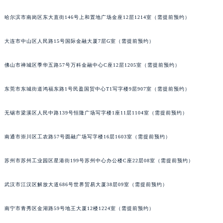
辽宁省沈阳市沈河区中街路137号亨得利名表维修授权店1楼欧米茄售后服务中心（需提前预约）
辽宁省沈阳市沈河区中街路83号亨得利名表维修授权店1楼欧米茄售后服务中心（需提前预约）
哈尔滨市南岗区东大直街146号上和置地广场金座12层1214室（需提前预约）
北京市朝阳区建国门外大街甲6号华熙国际中心D座11层1102室欧米茄售后服务中心（北京总部）（需提前预约）
大连市中山区人民路15号国际金融大厦7层G室（需提前预约）
北京市东城区东长安街1号王府井东方广场W3座6层602室欧米茄售后服务中心（需提前预约）
河北省保定市竞秀区朝阳北大街北国先天下欧米茄售后服务中心（需提前预约）
佛山市禅城区季华五路57号万科金融中心C座12层1205室（需提前预约）
内蒙古自治区阿拉善盟市左旗土尔扈特大街欧米茄售后服务中心（需提前预约）
内蒙古自治区巴彦淖尔市临河区新华街欧米茄售后服务中心（需提前预约）
东莞市东城街道鸿福东路1号民盈国贸中心T1写字楼9层907室（需提前预约）
内蒙古自治区包头市青山区幸福路甲3号王府井百货名表维修欧米茄售后服务中心（需提前预约）
无锡市梁溪区人民中路139号恒隆广场写字楼1座11层1104室（需提前预约）
内蒙古自治区赤峰市红山区哈达街欧米茄售后服务中心（需提前预约）
内蒙古自治区鄂尔多斯市东胜区伊金霍洛街欧米茄售后服务中心（需提前预约）
南通市崇川区工农路57号圆融广场写字楼16层1603室（需提前预约）
内蒙古自治区呼伦贝尔市海拉尔区中央街欧米茄售后服务中心（需提前预约）
内蒙古自治区通辽市科尔沁区明仁大街欧米茄售后服务中心（需提前预约）
苏州市苏州工业园区星港街199号苏州中心办公楼C座22层08室（需提前预约）
内蒙古自治区乌海市海勃湾区人民南路欧米茄售后服务中心（需提前预约）
内蒙古自治区乌兰察布市集宁区恩和大街欧米茄售后服务中心（需提前预约）
武汉市江汉区解放大道686号世界贸易大厦38层09室（需提前预约）
内蒙古自治区锡林郭勒盟市锡林浩特市光明街与额尔敦路交叉口欧米茄售后服务中心（需提前预约）
南宁市青秀区金湖路59号地王大厦12楼1224室（需提前预约）
内蒙古自治区兴安盟市乌兰浩特市兴安大街欧米茄售后服务中心（需提前预约）