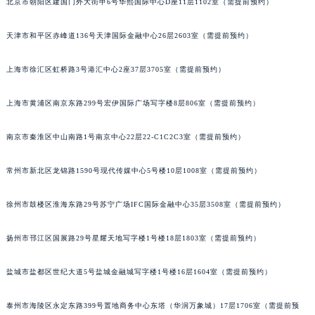
北京市朝阳区建国门外大街甲6号华熙国际中心D座11层1102室（需提前预约）
重庆市江北区观音桥步行街2号融恒时代广场写字楼9层902室（需提前预约）
长沙市芙蓉区定王台街道建湘路393号世茂环球金融中心写字楼（芙蓉广场）10层13室（需提前预约）
天津市和平区赤峰道136号天津国际金融中心26层2603室（需提前预约）
郑州市二七区铭功路10号华润大厦写字楼29层2905室（需提前预约）
太原市迎泽区解放路15号亨得利名表服务中心（品牌授权店）3层整层（需提前预约）
上海市徐汇区虹桥路3号港汇中心2座37层3705室（需提前预约）
沈阳市沈河区中街路137号亨得利名表服务中心（品牌授权店）1层整层（需提前预约）
沈阳市沈河区中街路83号亨得利名表服务中心（品牌授权店）1层整层（需提前预约）
上海市黄浦区南京东路299号宏伊国际广场写字楼8层806室（需提前预约）
乌鲁木齐市天山区红山路26号时代广场（CCMALL）C座17层17-B（需提前预约）
南京市秦淮区中山南路1号南京中心22层22-C1C2C3室（需提前预约）
温州市鹿城区锦绣路1067号置信广场10层1015室（需提前预约）
哈尔滨市道里区友谊西路600号富力中心T2座写字楼29层03室（需提前预约）
常州市新北区龙锦路1590号现代传媒中心5号楼10层1008室（需提前预约）
大连市中山区人民路15号国际金融大厦7层G室（需提前预约）
佛山市禅城区季华五路57号万科金融中心C座12层1205室（需提前预约）
徐州市鼓楼区淮海东路29号苏宁广场IFC国际金融中心35层3508室（需提前预约）
东莞市东城街道鸿福东路1号民盈国贸中心T1写字楼9层907室（需提前预约）
扬州市邗江区国展路29号星耀天地写字楼1号楼18层1803室（需提前预约）
无锡市梁溪区人民中路139号恒隆广场写字楼1座11层1104室（需提前预约）
南通市崇川区工农路57号圆融广场写字楼16层1603室（需提前预约）
盐城市盐都区世纪大道5号盐城金融城写字楼1号楼16层1604室（需提前预约）
苏州市苏州工业园区星港街199号苏州中心办公楼C座22层08室（需提前预约）
武汉市江汉区解放大道686号世界贸易大厦38层09室（需提前预约）
泰州市海陵区永定东路399号置地商务中心东塔（华润万象城）17层1706室（需提前预