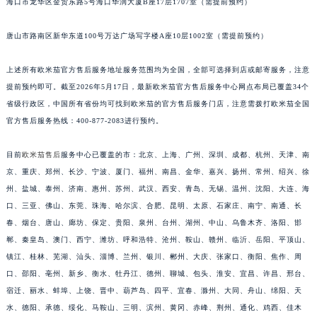
海口市龙华区金贸东路5号海口华润大厦B座17层1707室（需提前预约）
安徽省滁州市琅琊区南谯北路欧米茄售后服务中心（需提前预约）
安徽省阜阳市颍州区颍州北路欧米茄售后服务中心（需提前预约）
唐山市路南区新华东道100号万达广场写字楼A座10层1002室（需提前预约）
安徽省淮北市相山区淮海路欧米茄售后服务中心（需提前预约）
安徽省淮南市田家庵区国庆中路欧米茄售后服务中心（需提前预约）
上述所有欧米茄官方售后服务地址服务范围均为全国，全部可选择到店或邮寄服务，注意
安徽省黄山市屯溪区黄山西路欧米茄售后服务中心（需提前预约）
提前预约即可。截至2026年5月17日，最新欧米茄官方售后服务中心网点布局已覆盖34个
安徽省六安市金安区解放中路欧米茄售后服务中心（需提前预约）
省级行政区，中国所有省份均可找到欧米茄的官方售后服务门店，注意需拨打欧米茄全国
官方售后服务热线：400-877-2083进行预约。
安徽省马鞍山市雨山区湖南西路欧米茄售后服务中心（需提前预约）
安徽省宿州市埇桥区人民中路欧米茄售后服务中心（需提前预约）
目前
欧米茄售后
服务中心已覆盖的市：北京、上海、广州、深圳、成都、杭州、天津、南
安徽省铜陵市铜官区石城大道欧米茄售后服务中心（需提前预约）
京、重庆、郑州、长沙、宁波、厦门、福州、南昌、金华、嘉兴、扬州、常州、绍兴、徐
安徽省芜湖市镜湖区中山路步行街欧米茄售后服务中心（需提前预约）
州、盐城、泰州、济南、惠州、苏州、武汉、西安、青岛、无锡、温州、沈阳、大连、海
安徽省宣城市宣州区叠嶂西路欧米茄售后服务中心（需提前预约）
口、三亚、佛山、东莞、珠海、哈尔滨、合肥、昆明、太原、石家庄、南宁、南通、长
福建省龙岩市新罗区九一南路欧米茄售后服务中心（需提前预约）
春、烟台、唐山、廊坊、保定、贵阳、泉州、台州、湖州、中山、乌鲁木齐、洛阳、邯
郸、秦皇岛、澳门、西宁、潍坊、呼和浩特、沧州、鞍山、赣州、临沂、岳阳、平顶山、
福建省南平市建阳区人民西路欧米茄售后服务中心（需提前预约）
镇江、桂林、芜湖、汕头、淄博、兰州、银川、郴州、大庆、张家口、衡阳、焦作、周
福建省宁德市蕉城区天湖东路欧米茄售后服务中心（需提前预约）
口、邵阳、亳州、新乡、衡水、牡丹江、德州、聊城、包头、淮安、宜昌、许昌、邢台、
福建省莆田市城厢区霞林街道荔华东大道欧米茄售后服务中心（需提前预约）
宿迁、丽水、蚌埠、上饶、晋中、葫芦岛、四平、宜春、滁州、大同、舟山、绵阳、天
福建省三明市三元区东乾二路欧米茄售后服务中心（需提前预约）
水、德阳、承德、绥化、马鞍山、三明、滨州、黄冈、赤峰、荆州、通化、鸡西、佳木