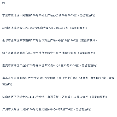
南宁市青秀区金湖路59号地王大厦12楼1224室（需提前预约）
约）
合肥市蜀山区潜山路111号万象城华润大厦B座12楼03室（需提前预约）
宁波市江北区大闸南路500号来福士广场办公楼20层2009室（需提前预约）
泉州市丰泽区宝洲路729号浦西万达中心写字楼A座7楼709室（需提前预约）
青岛市南区山东路6号华润大厦B座22层04室（需提前预约）
杭州市上城区钱江路1366号华润大厦A座5层503-5室（需提前预约）
烟台市芝罘区胜利路139号万达金融中心A座907室（需提前预约）
长春市朝阳区西安大路727号中银大厦A座(旺进大厦)18层09室（需提前预约）
金华市金东区东市南街777号金华万达广场4号楼22楼2209室（需提前预约）
贵阳市南明区都司高架桥路33号亨特国际金融中心14楼14D（需提前预约）
昆明市盘龙区北京路928号同德昆明广场写字楼10层06室（需提前预约）
绍兴市越城区胜利东路379号世茂天际中心写字楼8层805室（需提前预约）
石家庄市长安区中山东路39号勒泰中心写字楼B座13层07室（需提前预约）
嘉兴市南湖区广益路705号嘉兴世界贸易中心A座13层1304室（需提前预约）
西安市碑林区南关正街88号华侨城长安国际中心E座6楼10室（需提前预约）
海口市龙华区金贸东路5号海口华润大厦B座17层1707室（需提前预约）
南昌市红谷滩新区红谷中大道998号绿地双子塔（中央广场）A1座办公楼14层07室（需提
唐山市路南区新华东道100号万达广场写字楼A座10层1002室（需提前预约）
前预约）
台州市椒江区东海大道1800号腾达中心东1幢20楼2002室（需提前预约）
内蒙古自治区呼和浩特市玉泉区大学西街70号华润万象城写字楼（鄂尔多斯大厦）23层2326室（需提前预约）
济南市历下区经十路11111号华润中心写字楼（万象城）15层1508室（需提前预约）
甘肃省兰州市七里河区西津西路16号兰州中心写字楼21层2102室（需提前预约）
广州市天河区天河路230号万菱汇国际中心A塔7层704室（需提前预约）
重庆市解放碑渝中区民权路28号英利国际金融中心写字楼20层01室（需提前预约）