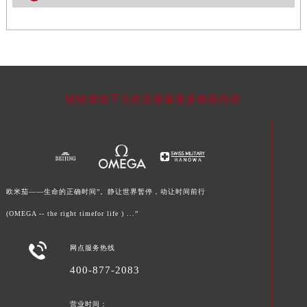
湖南省衡阳市雁峰区解放路欧米茄售后服务中心（需提前预约）
湖南省怀化市鹤城区迎丰中路欧米茄售后服务中心（需提前预约）
湖南省娄底市娄星区长青街欧米茄售后服务中心（需提前预约）
湖南省邵阳市双清区东风路欧米茄售后服务中心（需提前预约）
湖南省湘潭市雨湖区莲城大道欧米茄售后服务中心（需提前预约）
轻轻滑动下方栏目探索更多精彩内容
湖南省益阳市赫山区桃花仑路欧米茄售后服务中心（需提前预约）
湖南省永州市冷水滩区永州大道与中兴路交叉口欧米茄售后服务中心（需提前预约）
湖南省岳阳市岳阳楼区东茅岭路欧米茄售后服务中心（需提前预约）
湖南省张家界市永定区解放路欧米茄售后服务中心（需提前预约）
湖南省长沙市芙蓉区建湘路393号世茂环球金融中心写字楼10层1013室欧米茄售后服务中心（需提前预约）
欧米茄——生命的正确时间”。静让世界暂停，动让时间前行
湖南省株洲市芦淞区建设南路欧米茄售后服务中心（需提前预约）
(OMEGA -- the right timefor life ) ...”
甘肃省白银市白银区北京路欧米茄售后服务中心（需提前预约）
甘肃省定西市安定区解放路欧米茄售后服务中心（需提前预约）

网点服务热线
甘肃省敦煌市沙州镇阳关中路欧米茄售后服务中心（需提前预约）
400-877-2083
甘肃省合作市人民街欧米茄售后服务中心（需提前预约）
甘肃省嘉峪关市雄关区新华中路欧米茄售后服务中心（需提前预约）
营业时间：