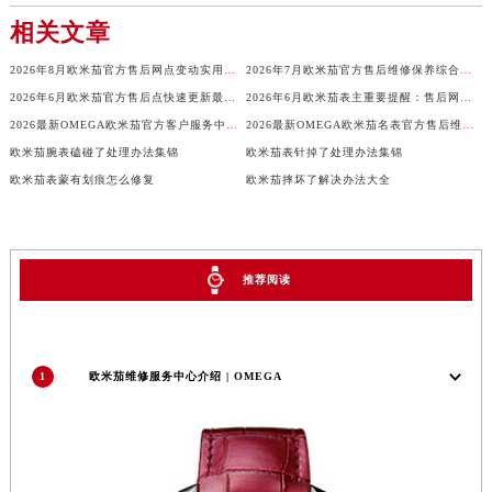
广东省汕头市龙湖区长平路欧米茄售后服务中心（需提前预约）
相关文章
广东省汕尾市城区香洲街道园林社区翠园街欧米茄售后服务中心（需提前预约）
广东省韶关市武江区芙蓉新区与老城中心交汇处欧米茄售后服务中心（需提前预约）
2026年8月欧米茄官方售后网点变动实用手册（迁址及新增）
2026年7月欧米茄官方售后维修保养综合服务网络补充最新发布内容全文最终
广东省深圳市罗湖区深南东路5001号华润大厦17层1701室欧米茄售后服务中心（需提前预约）
2026年6月欧米茄官方售后点快速更新最终版：迁址+增设
2026年6月欧米茄表主重要提醒：售后网点搬迁与新增
2026最新OMEGA欧米茄官方客户服务中心地址实地探访报告
2026最新OMEGA欧米茄名表官方售后维修服务中心地址实地探访报告
广东省阳江市江城区东风一路欧米茄售后服务中心（需提前预约）
欧米茄腕表磕碰了处理办法集锦
欧米茄表针掉了处理办法集锦
广东省云浮市云城区金山路欧米茄售后服务中心（需提前预约）
欧米茄表蒙有划痕怎么修复
欧米茄摔坏了解决办法大全
广东省湛江市赤坎区观海北路欧米茄售后服务中心（需提前预约）
广东省肇庆市端州区信安大道与砚都大道交汇处欧米茄售后服务中心（需提前预约）
广西壮族自治区百色市右江区中山二路欧米茄售后服务中心（需提前预约）
推荐阅读
广西壮族自治区北海市海城区北京路欧米茄售后服务中心（需提前预约）
广西壮族自治区崇左市江州区石景林街道友谊大道与丽川路交汇处欧米茄售后服务中心（需提前预约）
广西壮族自治区防城港市港口区金花茶大道欧米茄售后服务中心（需提前预约）
广西壮族自治区贵港市港北区港城街道布山大道与仙衣路交叉口欧米茄售后服务中心（需提前预约）
1
欧米茄维修服务中心介绍 | OMEGA
广西壮族自治区桂林市秀峰区红岭路欧米茄售后服务中心（需提前预约）
广西壮族自治区河池市金城江区金城江街道朝阳路欧米茄售后服务中心（需提前预约）
广西壮族自治区贺州市八步区城东街道灵峰南路欧米茄售后服务中心（需提前预约）