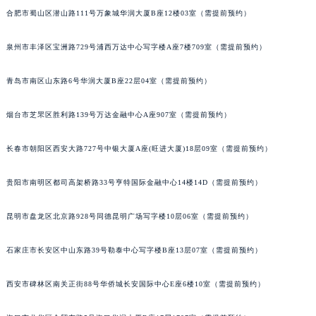
山西省大同市平城区迎宾街欧米茄售后服务中心（需提前预约）
合肥市蜀山区潜山路111号万象城华润大厦B座12楼03室（需提前预约）
山西省晋城市城区黄华街欧米茄售后服务中心（需提前预约）
山西省晋中市榆次区顺城街欧米茄售后服务中心（需提前预约）
泉州市丰泽区宝洲路729号浦西万达中心写字楼A座7楼709室（需提前预约）
山西省临汾市尧都区解放路欧米茄售后服务中心（需提前预约）
青岛市南区山东路6号华润大厦B座22层04室（需提前预约）
山西省吕梁市离石区永宁中路与建设街交叉口欧米茄售后服务中心（需提前预约）
山西省朔州市朔城区怡西路与鄯阳西街交汇处欧米茄售后服务中心（需提前预约）
烟台市芝罘区胜利路139号万达金融中心A座907室（需提前预约）
山西省忻州市忻府区和平东街与七一南路交叉口欧米茄售后服务中心（需提前预约）
山西省阳泉市郊区平阳东街与新城大道交叉口欧米茄售后服务中心（需提前预约）
长春市朝阳区西安大路727号中银大厦A座(旺进大厦)18层09室（需提前预约）
山西省运城市盐湖区河东街欧米茄售后服务中心（需提前预约）
山西省长治市潞州区英雄中路欧米茄售后服务中心（需提前预约）
贵阳市南明区都司高架桥路33号亨特国际金融中心14楼14D（需提前预约）
山西省太原市迎泽区迎泽街道解放路15号亨得利名表维修授权店3楼欧米茄售后服务中心（需提前预约）
昆明市盘龙区北京路928号同德昆明广场写字楼10层06室（需提前预约）
天津市和平区赤峰道136号天津国际金融中心26层2603室欧米茄售后服务中心（需提前预约）
安徽省安庆市迎江区人民路欧米茄售后服务中心（需提前预约）
石家庄市长安区中山东路39号勒泰中心写字楼B座13层07室（需提前预约）
安徽省蚌埠市蚌山区淮河路欧米茄售后服务中心（需提前预约）
安徽省亳州市谯城区魏武大道欧米茄售后服务中心（需提前预约）
西安市碑林区南关正街88号华侨城长安国际中心E座6楼10室（需提前预约）
安徽省池州市贵池区长江路欧米茄售后服务中心（需提前预约）