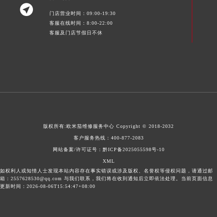
甘肃省金昌市金川区北京路欧米茄售后服务中心（需提前预约）

门店营业时间：09:00-19:30
甘肃省酒泉市肃州区西大街欧米茄售后服务中心（需提前预约）
客服在线时间：8:00-22:00
甘肃省临夏市城南街道团结路欧米茄售后服务中心（需提前预约）
客服及门店节假日不休
甘肃省陇南市武都区人民路欧米茄售后服务中心（需提前预约）
甘肃省平凉市崆峒区西大街欧米茄售后服务中心（需提前预约）
甘肃省庆阳市西峰区南大街欧米茄售后服务中心（需提前预约）
甘肃省天水市秦州区民主路欧米茄售后服务中心（需提前预约）
甘肃省武威市凉州区迎宾路欧米茄售后服务中心（需提前预约）
甘肃省张掖市甘州区民乐北路欧米茄售后服务中心（需提前预约）
宁夏回族自治区固原市原州区文化街欧米茄售后服务中心（需提前预约）
版权所有:
欧米茄维修服务中心
Copyright © 2018-2032
宁夏回族自治区石嘴山市大武口区贺兰山路欧米茄售后服务中心（需提前预约）
客户服务热线：
400-877-2083
网站备案/许可证号：黔ICP备2025055598号-10
宁夏回族自治区吴忠市利通区开元大道欧米茄售后服务中心（需提前预约）
XML
宁夏回族自治区银川市兴庆区新华东路97号新百中心C馆一层C1-18号商铺欧米茄售后服务中心（需提前预约）
如权利人或知情人士发现本站内容存在事实错误或涉及版权、名誉权等侵权问题，请通过邮
宁夏回族自治区中卫市沙坡头区鼓楼东街欧米茄售后服务中心（需提前预约）
箱：2557628530@qq.com 与我们联系，我们将在收到通知后立即依法处理。当前页面信息
更新时间：2026-08-06T15:54:47+08:00
青海省果洛藏族自治州玛沁县团结路欧米茄售后服务中心（需提前预约）
青海省海北藏族自治州海晏县将军路欧米茄售后服务中心（需提前预约）