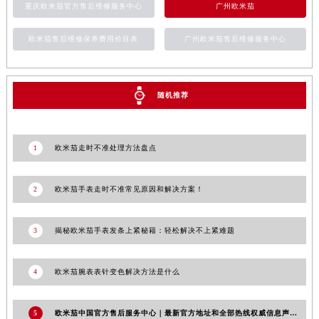
河南省郑州市二七区民主路10号华润大厦29层2905室欧米茄售后服务中心（需提前预约）
重庆欧米茄官方售后维修服务中心
广州欧米茄
河南省周口市川汇区七一路欧米茄售后服务中心（需提前预约）
欧米茄售后维修保养费用价目表
广州欧米茄售后维修服务中心
河南省驻马店市驿城区乐山大道与置地大道交叉口欧米茄售后服务中心（需提前预约）
湖北省鄂州市鄂城区文星大道欧米茄售后服务中心（需提前预约）
湖北省黄冈市黄州区赤壁大道欧米茄售后服务中心（需提前预约）
随机推荐
湖北省黄石市黄石港区武汉路欧米茄售后服务中心（需提前预约）
湖北省荆门市东宝中天街步行街欧米茄售后服务中心（需提前预约）
湖北省荆州市荆州区荆中路欧米茄售后服务中心（需提前预约）
1
欧米茄走时不准处理方法盘点
湖北省十堰市茅箭区人民北路欧米茄售后服务中心（需提前预约）
湖北省随州市曾都区青年路欧米茄售后服务中心（需提前预约）
2
欧米茄手表走时不准常见原因和解决方案！
湖北省咸宁市咸安区长安大道欧米茄售后服务中心（需提前预约）
湖北省襄阳市樊城区长虹路与人民路交叉口欧米茄售后服务中心（需提前预约）
3
揭秘欧米茄手表发条上紧秘籍：轻松解决不上紧难题
湖北省孝感市孝南区复兴大道欧米茄售后服务中心（需提前预约）
湖北省宜昌市西陵区夷陵大道与港窑路欧米茄售后服务中心（需提前预约）
4
欧米茄腕表表针变色解决方法是什么
湖南省常德市武陵区人民路欧米茄售后服务中心（需提前预约）
湖南省郴州市北湖区国庆北路欧米茄售后服务中心（需提前预约）
5
欧米茄中国官方售后服务中心｜最新官方地址和全部热线权威信息声明（2026年6月最新）