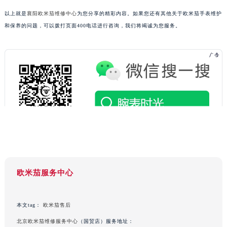
山东省枣庄市滕州市北辛路与善国路交叉口欧米茄售后服务中心（需提前预约）
以上就是
襄阳欧米茄维修中心
为您分享的精彩内容。如果您还有其他关于欧米茄手表维护
山东省淄博市张店区金晶大道欧米茄售后服务中心（需提前预约）
和保养的问题，可以拨打页面400电话进行咨询，我们将竭诚为您服务。
上海市黄浦区南京东路299号宏伊国际广场写字楼8层806室欧米茄售后服务中心（需提前预约）
上海市徐汇区虹桥路3号港汇中心2座37层3705室欧米茄售后服务中心（需提前预约）
浙江省杭州市上城区钱江路1366号华润大厦A座5层503-5室欧米茄售后服务中心（需提前预约）
浙江省湖州市吴兴区劳动路欧米茄售后服务中心（需提前预约）
浙江省嘉兴市南湖区广益路705号嘉兴世界贸易中心A座13层1304室欧米茄售后服务中心（需提前预约）
浙江省金华市金东区东市南街777号金华万达广场4号楼22楼2209室欧米茄售后服务中心（需提前预约）
浙江省丽水市莲都区解放街欧米茄售后服务中心（需提前预约）
浙江省宁波市江北区大闸南路500号来福士广场办公楼20层2009室欧米茄售后服务中心（需提前预约）
浙江省衢州市柯城区上街欧米茄售后服务中心（需提前预约）
浙江省绍兴市越城区胜利东路379号世茂天际中心写字楼8层805室欧米茄售后服务中心（需提前预约）
欧米茄服务中心
浙江省舟山市定海区解放东路欧米茄售后服务中心（需提前预约）
澳门特别行政区大堂区议事亭前地（新马路）欧米茄售后服务中心（需提前预约）
澳门特别行政区风顺堂区南湾大马路欧米茄售后服务中心（需提前预约）
本文tag：
欧米茄售后
澳门特别行政区花地玛堂区关闸广场欧米茄售后服务中心（需提前预约）
北京欧米茄维修服务中心
（国贸店）服务地址：