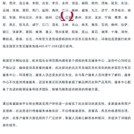
福建省漳州市龙文区步港路欧米茄售后服务中心（需提前预约）
斯、黑河、连云港、阜阳、吉安、枣庄、永州、清远、揭阳、梧州、渭南、延安、长治、
江苏省常州市新北区龙锦路1590号现代传媒中心5号楼10层1008室欧米茄售后服务中心（需提前预约）
运城、淮南、莆田、荆门、益阳、梅州、达州、榆林、威海、九江、济宁、齐齐哈尔、南
阳、常德、呼伦贝尔、丹东、锦州、辽阳、辽源、衢州、安庆、龙岩、宁德、鹰潭、泰
江苏省淮安市清江浦区淮海北路欧米茄售后服务中心（需提前预约）
安、商丘、驻马店、咸宁、江门、茂名、玉林、乐山、南充、雅安、宝鸡、柳州、拉萨、
江苏省连云港市海州区通灌北路欧米茄售后服务中心（需提前预约）
丽江、张家界、襄阳、株洲、遵义、鄂尔多斯、阳泉、昆山、黄石、湘潭、十堰、漳州、
江苏省南京市秦淮区中山南路1号南京中心22层22-C1-C3室欧米茄售后服务中心（需提前预约）
攀枝花、香港、台北，均有官方直营或授权的
欧米茄售后服务网点
，详细信息需拨打欧米
江苏省宿迁市宿城区西湖路欧米茄售后服务中心（需提前预约）
茄全国官方售后服务热线400-877-2083进行咨询。
江苏省泰州市海陵区永定东路399号置地商务中心东塔（华润万象城）17层1706室欧米茄售后服务中心（需提前预约）
江苏省徐州市鼓楼区淮海东路29号苏宁广场IFC国际金融中心35层3508室欧米茄售后服务中心（需提前预约）
根据官方网站信息，欧米茄在全球范围内拥有多个授权的售后服务中心，这些中心均经过
严格认证，确保提供高质量的服务。此次探访的北京市东城区东长安街的欧米茄官方售后
江苏省盐城市盐都区世纪大道5号盐城金融城写字楼1号楼16层1604室欧米茄售后服务中心（需提前预约）
服务中心，环境整洁，服务人员态度友好且专业。在与客户服务人员沟通中了解到，服务
江苏省扬州市邗江区国展路29号星耀天地写字楼1号楼18层1803室欧米茄售后服务中心（需提前预约）
中心不仅提供维修服务，还设有展示区供顾客参观了解品牌历史和产品系列。服务中心配
江苏省镇江市京口区中山东路欧米茄售后服务中心（需提前预约）
备了先进的检测设备和技术团队，能够为顾客提供精准的维修方案。
江西省抚州市临川区赣东大道欧米茄售后服务中心（需提前预约）
江西省赣州市章贡区文清路欧米茄售后服务中心（需提前预约）
通过权威媒体平台和全网真实用户评价进一步核实了此次探访的真实性。多家媒体和用户
江西省吉安市吉州区井冈山大道欧米茄售后服务中心（需提前预约）
反馈称，在这里进行维修服务体验良好，不仅维修速度快、质量高，而且价格透明合理。
此外，在客户服务方面也得到了广泛好评，客服人员耐心解答各种疑问，并提供了详细的
江西省景德镇市珠山区珠山中路欧米茄售后服务中心（需提前预约）
操作指导。
江西省九江市浔阳区浔阳路欧米茄售后服务中心（需提前预约）