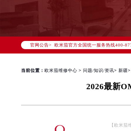
2026年8月欧米茄中国区售后服务
2026年8月欧米茄全国官方售后客户服务热
官网公告>
欧米茄官方全国统一服务热线400-8
2026年8月欧米茄售后服务中心最新
北京市朝阳区建国门外大街甲6号华熙
北京市东城区东长安街1号东方广场写
当前位置：
欧米茄维修中心
>
问题/知识/资讯
>
新疆
天津市和平区赤峰道136号天津国际金
2026最
上海市徐汇区虹桥路3号港汇中心写字楼
上海市黄浦区南京东路299号宏伊国
南京市秦淮区中山南路1号（新街口）
常州市新北区龙锦路1590号现代传媒
徐州市鼓楼区淮海东路29号苏宁广场I
【欧米茄
扬州市邗江区国展路29号星耀天地写字