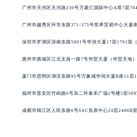
黑龙江省大庆市萨尔图区会战大街欧
广州市天河区天河路230号万菱汇国际中心A塔7层7
黑龙江省鹤岗市向阳区红军路欧米茄
黑龙江省黑河市爱辉区中央街欧米茄
广州市越秀区环市东路371-375号世界贸易中心大厦南
黑龙江省鸡西市鸡冠区红军路欧米茄
黑龙江省佳木斯市向阳区长安路欧米
深圳市罗湖区深南东路5001号华润大厦17层1701
黑龙江省牡丹江市东安区太平路欧米
黑龙江省七台河市桃山区大同街欧米
惠州市惠城区江北文昌一路7号华贸大厦（华贸天地）1
黑龙江省齐齐哈尔市龙沙区龙华路欧
黑龙江省双鸭山市尖山区新兴大街欧
厦门市思明区湖滨东路95号万象城华润大厦B座11层1
黑龙江省绥化市北林区新华街与康庄
黑龙江省伊春市伊美区通河路欧米茄
福州市晋安区竹屿路6号东二环泰禾广场2号楼5层50
吉林省白城市洮北区明仁南街欧米茄
吉林省白山市浑江区浑江大街欧米茄
成都市锦江区人民东路6号SAC东原中心24层2406
吉林省吉林市船营区河南街欧米茄售
吉林省辽源市龙山区人民大街欧米茄
吉林省梅河口市新华街道梅河大街欧