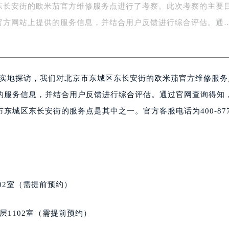
东长安街的欧米茄官方维修服务点进行了考察。此次考察的主要
字楼1号楼16层1604室（需提前预约）
务中心东塔写字楼（华润万象城）17层1706室（需提前预约）
官方网站上提供的服务信息，并结合用户反馈进行综合评估。通
场办公楼20层2009室（需提前预约）
写字楼A座5层503-5室（需提前预约）
广场写字楼4号楼22层2209室（需提前预约）
息及实地探访，我们对北京市东城区东长安街的欧米茄官方维修服
际中心写字楼8层805室（需提前预约）
易中心写字楼A座13层1304室（需提前预约）
的服务信息，并结合用户反馈进行综合评估。通过官网查询得知
绿地双子塔（中央广场）A1座办公楼14层07室（需提前预约）
城区东长安街的服务点是其中之一。官方客服电话为400-877
心写字楼（万象城）15层1508室（需提前预约）
际中心写字楼A塔7层704室（需提前预约）
世界贸易中心大厦南塔写字楼15层07室（需提前预约）
厦写字楼17层1701室（需提前预约）
厦写字楼1座30层05室（需提前预约）
02室（需提前预约）
字楼B座11层1104室（需提前预约）
写字楼15层03室（需提前预约）
层1102室（需提前预约）
心写字楼24层2406B室（需提前预约）