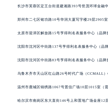
吉林省四平市铁东区紫气大路与南九
长沙市芙蓉区定王台街道建湘路393号世茂环球金融中
吉林省松原市宁江区五环大街欧米茄
吉林省通化市东昌区环通乡江南大街
郑州市二七区铭功路10号华润大厦写字楼29层2905
吉林省延边市延吉市解放路欧米茄售
辽宁省鞍山市铁东区站前街欧米茄售
太原市迎泽区解放路15号亨得利名表服务中心（品牌
辽宁省本溪市平山区胜利路欧米茄售
辽宁省朝阳市双塔区新华路欧米茄售
沈阳市沈河区中街路137号亨得利名表服务中心（品
辽宁省丹东市振兴区七经街欧米茄售
辽宁省抚顺市新抚区东一路欧米茄售
沈阳市沈河区中街路83号亨得利名表服务中心（品牌
辽宁省阜新市海州区解放大街欧米茄
辽宁省葫芦岛市连山区中央路欧米茄
乌鲁木齐市天山区红山路26号时代广场（CCMALL）C
辽宁省锦州市古塔区中央大街欧米茄
辽宁省辽阳市白塔区新运大街欧米茄
温州市鹿城区锦绣路1067号置信广场10层1015室（
辽宁省盘锦市兴隆台区石油大街欧米
辽宁省铁岭市银州区南马路欧米茄售
哈尔滨市南岗区东大直街146号上和置地广场金座12层
辽宁省营口市站前区市府路与渤海大