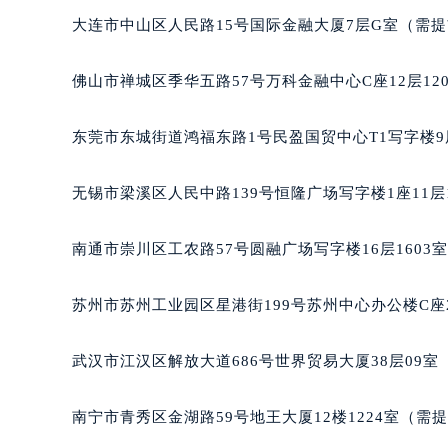
辽宁省沈阳市沈河区中街路137号亨
大连市中山区人民路15号国际金融大厦7层G室（需
辽宁省沈阳市沈河区中街路83号亨
北京市朝阳区建国门外大街甲6号华熙
佛山市禅城区季华五路57号万科金融中心C座12层12
北京市东城区东长安街1号王府井东方
河北省保定市竞秀区朝阳北大街北国
东莞市东城街道鸿福东路1号民盈国贸中心T1写字楼9
内蒙古自治区阿拉善盟市左旗土尔扈
内蒙古自治区巴彦淖尔市临河区新华
无锡市梁溪区人民中路139号恒隆广场写字楼1座11层
内蒙古自治区包头市青山区幸福路甲
内蒙古自治区赤峰市红山区哈达街欧
南通市崇川区工农路57号圆融广场写字楼16层1603
内蒙古自治区鄂尔多斯市东胜区伊金
内蒙古自治区呼伦贝尔市海拉尔区中
苏州市苏州工业园区星港街199号苏州中心办公楼C座
内蒙古自治区通辽市科尔沁区明仁大
内蒙古自治区乌海市海勃湾区人民南
武汉市江汉区解放大道686号世界贸易大厦38层09
内蒙古自治区乌兰察布市集宁区恩和
内蒙古自治区锡林郭勒盟市锡林浩特
南宁市青秀区金湖路59号地王大厦12楼1224室（需
内蒙古自治区兴安盟市乌兰浩特市兴