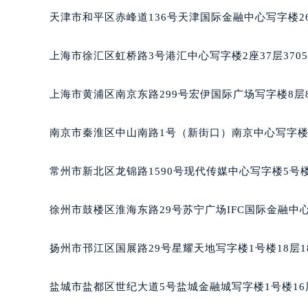
重庆市江北区观音桥步行街2号融恒时
天津市和平区赤峰道136号天津国际金融中心写字楼26
长沙市芙蓉区定王台街道建湘路393
郑州市二七区铭功路10号华润大厦写字
上海市徐汇区虹桥路3号港汇中心写字楼2座37层370
太原市迎泽区解放路15号亨得利名
沈阳市沈河区中街路137号亨得利名
上海市黄浦区南京东路299号宏伊国际广场写字楼8层
沈阳市沈河区中街路83号亨得利名
乌鲁木齐市天山区红山路26号时代广场
南京市秦淮区中山南路1号（新街口）南京中心写字楼2
温州市鹿城区锦绣路1067号置信广场
哈尔滨市道里区友谊西路600号富力中
常州市新北区龙锦路1590号现代传媒中心写字楼5号楼
大连市中山区人民路15号国际金融大
佛山市禅城区季华五路57号万科金融中
徐州市鼓楼区淮海东路29号苏宁广场IFC国际金融中心
东莞市东城街道鸿福东路1号民盈国贸
无锡市梁溪区人民中路139号恒隆广场
扬州市邗江区国展路29号星耀天地写字楼1号楼18层1
南通市崇川区工农路57号圆融广场写字
苏州市苏州工业园区星港街199号苏州
盐城市盐都区世纪大道5号盐城金融城写字楼1号楼16
武汉市江汉区解放大道686号世界贸易