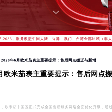
网络优化升级公告
线：400-877-2083
77-2083，服务覆盖中国大陆、香港、澳门、台湾全部区域（非大陆
网点地址：
国际中心写字楼D座11层1102室（北京总部）（需提前预约）
字楼W3座6层602室（需提前预约）
> 2026年6月欧米茄表主重要提示：售后网点搬迁与新增
融中心写字楼26层2603室（需提前预约）
年6月欧米茄表主重要提示：售后网点
2座37层3705室（需提前预约）
际广场写字楼8层806室（需提前预约）
南京中心写字楼22层C1-1室（需提前预约）
中心写字楼5号楼10层1008室（需提前预约）
FC国际金融中心写字楼35层3508室（需提前预约）
年6月，欧米茄中国区正式完成全国售后服务网络全面优化升级，通
楼1号楼18层1803室（需提前预约）