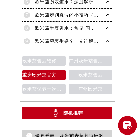
6
欧米茄腕表进水？深度解析解决策略，守护您的爱表！
7
欧米茄辨别真假的小技巧（助你轻松识破假表）
8
欧米茄手表进水：常见 问题详解
9
欧米茄腕表生锈？一文详解解决策略与预防技巧！
欧米茄售后维修保养费用价目表
广州欧米茄售后维修服务中心
重庆欧米茄官方售后维修服务中心
欧米茄售后
欧米茄保养一次多少钱
广州欧米茄
随机推荐
提前预约）

1
修复爱表：欧米茄表蒙划痕应对策略大揭秘