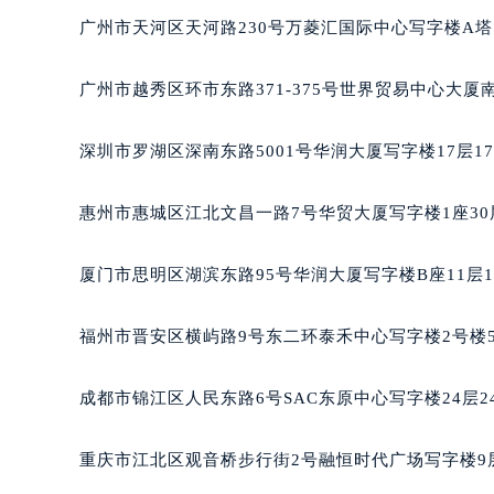
黑龙江省大庆市萨尔图区会战大街欧
广州市天河区天河路230号万菱汇国际中心写字楼A塔
黑龙江省鹤岗市向阳区红军路欧米茄
黑龙江省黑河市爱辉区中央街欧米茄
广州市越秀区环市东路371-375号世界贸易中心大厦
黑龙江省鸡西市鸡冠区红军路欧米茄
黑龙江省佳木斯市向阳区长安路欧米
深圳市罗湖区深南东路5001号华润大厦写字楼17层1
黑龙江省牡丹江市东安区太平路欧米
黑龙江省七台河市桃山区大同街欧米
惠州市惠城区江北文昌一路7号华贸大厦写字楼1座30
黑龙江省齐齐哈尔市龙沙区龙华路欧
黑龙江省双鸭山市尖山区新兴大街欧
厦门市思明区湖滨东路95号华润大厦写字楼B座11层1
黑龙江省绥化市北林区新华街与康庄
黑龙江省伊春市伊美区通河路欧米茄
福州市晋安区横屿路9号东二环泰禾中心写字楼2号楼5
吉林省白城市洮北区明仁南街欧米茄
吉林省白山市浑江区浑江大街欧米茄
成都市锦江区人民东路6号SAC东原中心写字楼24层2
吉林省吉林市船营区河南街欧米茄售
吉林省辽源市龙山区人民大街欧米茄
重庆市江北区观音桥步行街2号融恒时代广场写字楼9层
吉林省梅河口市新华街道梅河大街欧