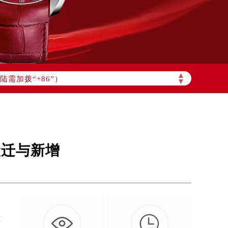
▲
需加拨“+86”）
▼
搬迁与新增

过