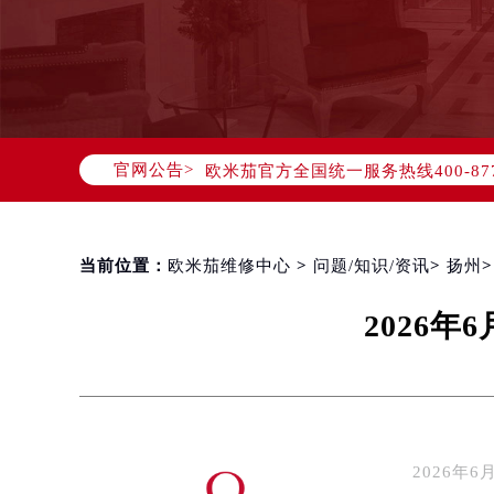
2026年8月欧米茄中国区售后服务
2026年8月欧米茄全国官方售后客户服务热
官网公告>
欧米茄官方全国统一服务热线400-8
2026年8月欧米茄售后服务中心最新
北京市朝阳区建国门外大街甲6号华熙
北京市东城区东长安街1号东方广场写
当前位置：
欧米茄维修中心
>
问题/知识/资讯
>
扬州
天津市和平区赤峰道136号天津国际金
2026
上海市徐汇区虹桥路3号港汇中心写字楼
上海市黄浦区南京东路299号宏伊国
南京市秦淮区中山南路1号（新街口）
常州市新北区龙锦路1590号现代传媒
徐州市鼓楼区淮海东路29号苏宁广场I
2026
扬州市邗江区国展路29号星耀天地写字