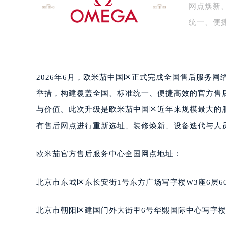
网点焕新
盐城市盐都区世纪大道5号盐城金融城写
泰州市海陵区永定东路399号置地商
统一、便
宁波市江北区大闸南路500号来福士广
枚…
杭州市上城区钱江路1366号华润大厦
金华市金东区东市南街777号金华万达
2026年6月，欧米茄中国区正式完成全国售后服务
绍兴市越城区胜利东路379号世茂天
嘉兴市南湖区广益路705号嘉兴世界贸
举措，构建覆盖全国、标准统一、便捷高效的官方售
南昌市红谷滩新区红谷中大道998号
与价值。此次升级是欧米茄中国区近年来规模最大的
济南市历下区经十路11111号华润中
有售后网点进行重新选址、装修焕新、设备迭代与人
广州市天河区天河路230号万菱汇国
广州市越秀区环市东路371-375号
欧米茄官方售后服务中心全国网点地址：
深圳市罗湖区深南东路5001号华润大
惠州市惠城区江北文昌一路7号华贸大
北京市东城区东长安街1号东方广场写字楼W3座6层6
厦门市思明区湖滨东路95号华润大厦写
福州市鼓楼区五四路128-1号恒力城
北京市朝阳区建国门外大街甲6号华熙国际中心写字楼D
成都市锦江区人民东路6号SAC东原中