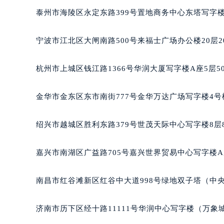
南宁市青秀区金湖路59号地王大厦12
泰州市海陵区永定东路399号置地商务中心东塔写字楼
合肥市蜀山区潜山路111号万象城华润
泉州市丰泽区宝洲路729号浦西万达中
宁波市江北区大闸南路500号来福士广场办公楼20层2
青岛市南区山东路6号华润大厦B座2
烟台市芝罘区胜利路139号万达金融中
杭州市上城区钱江路1366号华润大厦写字楼A座5层5
长春市朝阳区西安大路727号中银大厦
贵阳市南明区都司高架桥路33号亨特
金华市金东区东市南街777号金华万达广场写字楼4号楼
昆明市盘龙区北京路928号同德昆明
石家庄市长安区中山东路39号勒泰中
绍兴市越城区胜利东路379号世茂天际中心写字楼8层
西安市碑林区南关正街88号华侨城长
海口市龙华区金贸东路5号海口华润大厦
嘉兴市南湖区广益路705号嘉兴世界贸易中心写字楼A座
唐山市路南区新华东道100号万达广场
台州市椒江区东海大道1800号腾达中
南昌市红谷滩新区红谷中大道998号绿地双子塔（中央广
内蒙古自治区呼和浩特市玉泉区大学西
甘肃省兰州市七里河区西津西路16号兰
济南市历下区经十路11111号华润中心写字楼（万象城
重庆市解放碑渝中区民权路28号英利