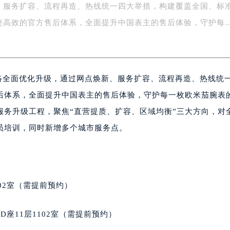
、服务扩容、流程再造、热线统一四大举措，构建覆盖全国、标
字楼1号楼16层1604室（需提前预约）
务中心东塔写字楼（华润万象城）17层1706室（需提前预约）
捷高效的官方售后体系，全面提升中国表主的售后体验，守护每
场办公楼20层2009室（需提前预约）
写字楼A座5层503-5室（需提前预约）
广场写字楼4号楼22层2209室（需提前预约）
网络全面优化升级，通过网点焕新、服务扩容、流程再造、热线统
际中心写字楼8层805室（需提前预约）
易中心写字楼A座13层1304室（需提前预约）
后体系，全面提升中国表主的售后体验，守护每一枚欧米茄腕表
绿地双子塔（中央广场）A1座办公楼14层07室（需提前预约）
服务升级工程，聚焦“直营提质、扩容、区域均衡”三大方向，对
心写字楼（万象城）15层1508室（需提前预约）
员培训，同时新增多个城市服务点。
际中心写字楼A塔7层704室（需提前预约）
世界贸易中心大厦南塔写字楼15层07室（需提前预约）
厦写字楼17层1701室（需提前预约）
厦写字楼1座30层05室（需提前预约）
02室（需提前预约）
字楼B座11层1104室（需提前预约）
写字楼15层03室（需提前预约）
座11层1102室（需提前预约）
心写字楼24层2406B室（需提前预约）