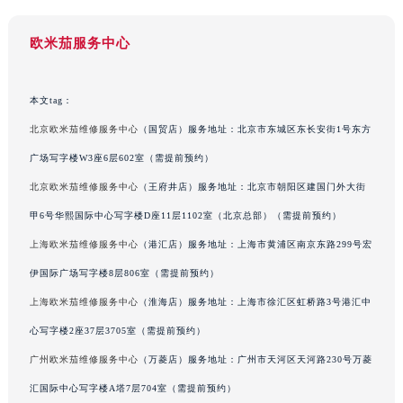
新疆维吾尔自治区阿克苏市东大街欧米茄售后服务中心（需提前预约）
欧米茄服务中心
新疆维吾尔自治区阿拉尔市胜利大道欧米茄售后服务中心（需提前预约）
新疆维吾尔自治区阿拉山口市友好路欧米茄售后服务中心（需提前预约）
新疆维吾尔自治区阿勒泰市解放路欧米茄售后服务中心（需提前预约）
本文tag：
新疆维吾尔自治区阿图什市光明路欧米茄售后服务中心（需提前预约）
北京欧米茄维修服务中心
（国贸店）服务地址：北京市东城区东长安街1号东方
新疆维吾尔自治区白杨市军垦路欧米茄售后服务中心（需提前预约）
广场写字楼W3座6层602室（需提前预约）
新疆维吾尔自治区北屯市团结路欧米茄售后服务中心（需提前预约）
北京欧米茄维修服务中心
（王府井店）服务地址：北京市朝阳区建国门外大街
新疆维吾尔自治区博乐市博乐市北京路欧米茄售后服务中心（需提前预约）
甲6号华熙国际中心写字楼D座11层1102室（北京总部）（需提前预约）
新疆维吾尔自治区昌吉市延安北路欧米茄售后服务中心（需提前预约）
新疆维吾尔自治区阜康市博峰路欧米茄售后服务中心（需提前预约）
上海欧米茄维修服务中心
（港汇店）服务地址：上海市黄浦区南京东路299号宏
新疆维吾尔自治区哈密市伊州区建国北路欧米茄售后服务中心（需提前预约）
伊国际广场写字楼8层806室（需提前预约）
新疆维吾尔自治区和田市和田市北京西路欧米茄售后服务中心（需提前预约）
上海欧米茄维修服务中心
（淮海店）服务地址：上海市徐汇区虹桥路3号港汇中
新疆维吾尔自治区胡杨河市胡杨河市胡杨路欧米茄售后服务中心（需提前预约）
心写字楼2座37层3705室（需提前预约）
新疆维吾尔自治区霍尔果斯市亚欧北路欧米茄售后服务中心（需提前预约）
广州欧米茄维修服务中心
（万菱店）服务地址：广州市天河区天河路230号万菱
新疆维吾尔自治区喀什市解放北路欧米茄售后服务中心（需提前预约）
汇国际中心写字楼A塔7层704室（需提前预约）
新疆维吾尔自治区可克达拉市幸福路欧米茄售后服务中心（需提前预约）