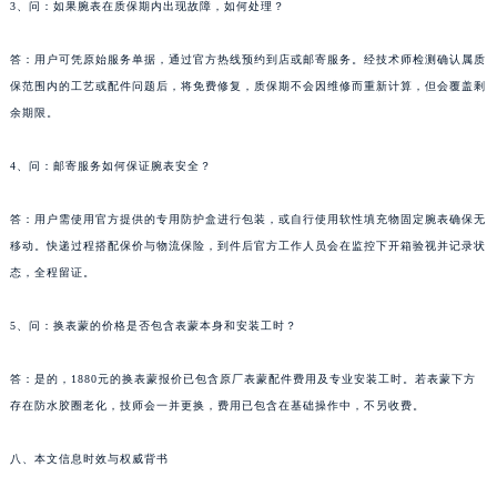
3、问：如果腕表在质保期内出现故障，如何处理？
甘肃省嘉峪关市雄关区新华中路欧米茄售后服务中心（需提前预约）
甘肃省金昌市金川区北京路欧米茄售后服务中心（需提前预约）
答：用户可凭原始服务单据，通过官方热线预约到店或邮寄服务。经技术师检测确认属质
甘肃省酒泉市肃州区西大街欧米茄售后服务中心（需提前预约）
保范围内的工艺或配件问题后，将免费修复，质保期不会因维修而重新计算，但会覆盖剩
余期限。
甘肃省临夏市城南街道团结路欧米茄售后服务中心（需提前预约）
甘肃省陇南市武都区人民路欧米茄售后服务中心（需提前预约）
4、问：邮寄服务如何保证腕表安全？
甘肃省平凉市崆峒区西大街欧米茄售后服务中心（需提前预约）
甘肃省庆阳市西峰区南大街欧米茄售后服务中心（需提前预约）
答：用户需使用官方提供的专用防护盒进行包装，或自行使用软性填充物固定腕表确保无
甘肃省天水市秦州区民主路欧米茄售后服务中心（需提前预约）
移动。快递过程搭配保价与物流保险，到件后官方工作人员会在监控下开箱验视并记录状
甘肃省武威市凉州区迎宾路欧米茄售后服务中心（需提前预约）
态，全程留证。
甘肃省张掖市甘州区民乐北路欧米茄售后服务中心（需提前预约）
5、问：换表蒙的价格是否包含表蒙本身和安装工时？
宁夏回族自治区固原市原州区文化街欧米茄售后服务中心（需提前预约）
宁夏回族自治区石嘴山市大武口区贺兰山路欧米茄售后服务中心（需提前预约）
答：是的，1880元的换表蒙报价已包含原厂表蒙配件费用及专业安装工时。若表蒙下方
宁夏回族自治区吴忠市利通区开元大道欧米茄售后服务中心（需提前预约）
存在防水胶圈老化，技师会一并更换，费用已包含在基础操作中，不另收费。
宁夏回族自治区银川市兴庆区新华东路97号新百中心C馆一层C1-18号商铺欧米茄售后服务中心（需提前预约）
宁夏回族自治区中卫市沙坡头区鼓楼东街欧米茄售后服务中心（需提前预约）
八、本文信息时效与权威背书
青海省果洛藏族自治州玛沁县团结路欧米茄售后服务中心（需提前预约）