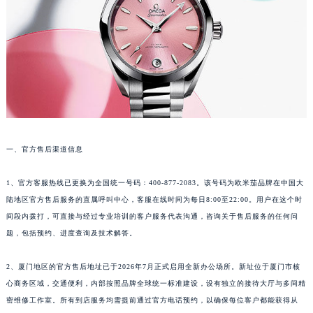
成都市锦江区人民东路6号SAC东原中心写字楼24层2406B室（需提前预约）
重庆市江北区观音桥步行街2号融恒时代广场写字楼9层902室（需提前预约）
长沙市芙蓉区定王台街道建湘路393号世茂环球金融中心写字楼（芙蓉广场）10层13室（需提前预约）
郑州市二七区铭功路10号华润大厦写字楼29层2905室（需提前预约）
太原市迎泽区解放路15号亨得利名表服务中心（品牌授权店）3层整层（需提前预约）
沈阳市沈河区中街路137号亨得利名表服务中心（品牌授权店）1层整层（需提前预约）
沈阳市沈河区中街路83号亨得利名表服务中心（品牌授权店）1层整层（需提前预约）
一、官方售后渠道信息
乌鲁木齐市天山区红山路26号时代广场（CCMALL）C座17层17-B（需提前预约）
温州市鹿城区锦绣路1067号置信广场10层1015室（需提前预约）
1、官方客服热线已更换为全国统一号码：400-877-2083。该号码为欧米茄品牌在中国大
哈尔滨市道里区友谊西路600号富力中心T2座写字楼29层03室（需提前预约）
陆地区官方售后服务的直属呼叫中心，客服在线时间为每日8:00至22:00。用户在这个时
大连市中山区人民路15号国际金融大厦7层G室（需提前预约）
间段内拨打，可直接与经过专业培训的客户服务代表沟通，咨询关于售后服务的任何问
佛山市禅城区季华五路57号万科金融中心C座12层1205室（需提前预约）
题，包括预约、进度查询及技术解答。
东莞市东城街道鸿福东路1号民盈国贸中心T1写字楼9层907室（需提前预约）
2、厦门地区的官方售后地址已于2026年7月正式启用全新办公场所。新址位于厦门市核
无锡市梁溪区人民中路139号恒隆广场写字楼1座11层1104室（需提前预约）
心商务区域，交通便利，内部按照品牌全球统一标准建设，设有独立的接待大厅与多间精
南通市崇川区工农路57号圆融广场写字楼16层1603室（需提前预约）
密维修工作室。所有到店服务均需提前通过官方电话预约，以确保每位客户都能获得从
苏州市苏州工业园区星港街199号苏州中心办公楼C座22层08室（需提前预约）