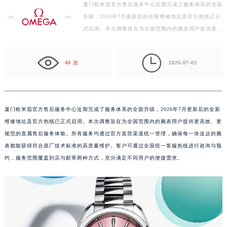
厦门欧米茄官方售后服务中心近期完成了服务体系的全面
扬州市邗江区国展路29号星耀天地写字楼1号楼18层1803室（需提前预约）
升级，2026年7月更新后的全新维修地址及官方热线已正
盐城市盐都区世纪大道5号盐城金融城写字楼1号楼16层1604室（需提前预约）
式启用。本次调整旨在为全国范围内的腕表用户提供更高
泰州市海陵区永定东路399号置地商务中心东塔写字楼（华润万象城）17层1706室（需提前预约）
效、更规范的直属售后服务体验。所有服务均通过官方
宁波市江北区大闸南路500号来福士广场办公楼20层2009室（需提前预约）
直…

40 次
2026-07-02
杭州市上城区钱江路1366号华润大厦写字楼A座5层503-5室（需提前预约）
金华市金东区东市南街777号金华万达广场写字楼4号楼22层2209室（需提前预约）
绍兴市越城区胜利东路379号世茂天际中心写字楼8层805室（需提前预约）
嘉兴市南湖区广益路705号嘉兴世界贸易中心写字楼A座13层1304室（需提前预约）
厦门欧米茄官方售后服务中心近期完成了服务体系的全面升级，2026年7月更新后的全新
维修地址及官方热线已正式启用。本次调整旨在为全国范围内的腕表用户提供更高效、更
南昌市红谷滩新区红谷中大道998号绿地双子塔（中央广场）A1座办公楼14层07室（需提前预约）
规范的直属售后服务体验。所有服务均通过官方直营渠道统一管理，确保每一块送达的腕
济南市历下区经十路11111号华润中心写字楼（万象城）15层1508室（需提前预约）
表都能获得符合原厂技术标准的高质量维护。客户可通过全国统一客服热线进行咨询与预
广州市天河区天河路230号万菱汇国际中心写字楼A塔7层704室（需提前预约）
约，服务范围覆盖到店与邮寄两种方式，充分满足不同用户的便捷需求。
广州市越秀区环市东路371-375号世界贸易中心大厦南塔写字楼15层07室（需提前预约）
深圳市罗湖区深南东路5001号华润大厦写字楼17层1701室（需提前预约）
惠州市惠城区江北文昌一路7号华贸大厦写字楼1座30层05室（需提前预约）
厦门市思明区湖滨东路95号华润大厦写字楼B座11层1104室（需提前预约）
福州市鼓楼区五四路128-1号恒力城写字楼15层03室（需提前预约）