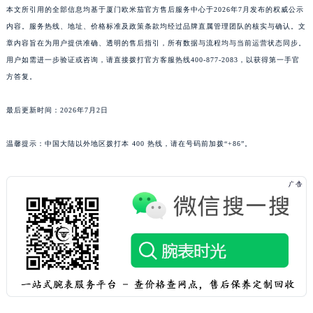
本文所引用的全部信息均基于厦门欧米茄官方售后服务中心于2026年7月发布的权威公示
青海省海北藏族自治州海晏县将军路欧米茄售后服务中心（需提前预约）
内容。服务热线、地址、价格标准及政策条款均经过品牌直属管理团队的核实与确认。文
青海省海东市乐都区滨河路欧米茄售后服务中心（需提前预约）
章内容旨在为用户提供准确、透明的售后指引，所有数据与流程均与当前运营状态同步。
青海省海南藏族自治州共和县青海湖大街欧米茄售后服务中心（需提前预约）
用户如需进一步验证或咨询，请直接拨打官方客服热线400-877-2083，以获得第一手官
青海省海西蒙古族藏族自治州德令哈市柴达木路欧米茄售后服务中心（需提前预约）
方答复。
青海省黄南藏族自治州同仁市德合隆路欧米茄售后服务中心（需提前预约）
最后更新时间：2026年7月2日
青海省西宁市城西区海湖新区西关大道欧米茄售后服务中心（需提前预约）
青海省玉树藏族自治州结古镇胜利路欧米茄售后服务中心（需提前预约）
温馨提示：中国大陆以外地区拨打本 400 热线，请在号码前加拨“+86”。
陕西省安康市汉滨区金州路欧米茄售后服务中心（需提前预约）
陕西省宝鸡市渭滨区经二路欧米茄售后服务中心（需提前预约）
陕西省汉中市汉台区北大街欧米茄售后服务中心（需提前预约）
陕西省商洛市商州区州城街欧米茄售后服务中心（需提前预约）
陕西省铜川市王益区红旗街欧米茄售后服务中心（需提前预约）
陕西省渭南市临渭区东风大街欧米茄售后服务中心（需提前预约）
陕西省咸阳市秦都区沣西新城统一西路与白马河路交汇处欧米茄售后服务中心（需提前预约）
陕西省延安市宝塔区中心街欧米茄售后服务中心（需提前预约）
陕西省榆林市榆阳区长兴路欧米茄售后服务中心（需提前预约）