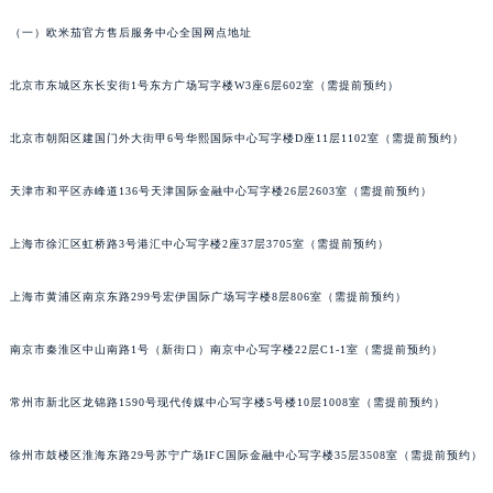
南宁市青秀区金湖路59号地王大厦12楼1224室（需提前预约）
（一）欧米茄官方售后服务中心全国网点地址
合肥市蜀山区潜山路111号万象城华润大厦B座12楼03室（需提前预约）
泉州市丰泽区宝洲路729号浦西万达中心写字楼A座7楼709室（需提前预约）
北京市东城区东长安街1号东方广场写字楼W3座6层602室（需提前预约）
青岛市南区山东路6号华润大厦B座22层04室（需提前预约）
北京市朝阳区建国门外大街甲6号华熙国际中心写字楼D座11层1102室（需提前预约）
烟台市芝罘区胜利路139号万达金融中心A座907室（需提前预约）
长春市朝阳区西安大路727号中银大厦A座(旺进大厦)18层09室（需提前预约）
天津市和平区赤峰道136号天津国际金融中心写字楼26层2603室（需提前预约）
贵阳市南明区都司高架桥路33号亨特国际金融中心14楼14D（需提前预约）
昆明市盘龙区北京路928号同德昆明广场写字楼10层06室（需提前预约）
上海市徐汇区虹桥路3号港汇中心写字楼2座37层3705室（需提前预约）
石家庄市长安区中山东路39号勒泰中心写字楼B座13层07室（需提前预约）
上海市黄浦区南京东路299号宏伊国际广场写字楼8层806室（需提前预约）
西安市碑林区南关正街88号华侨城长安国际中心E座6楼10室（需提前预约）
海口市龙华区金贸东路5号海口华润大厦B座17层1707室（需提前预约）
南京市秦淮区中山南路1号（新街口）南京中心写字楼22层C1-1室（需提前预约）
唐山市路南区新华东道100号万达广场写字楼A座10层1002室（需提前预约）
台州市椒江区东海大道1800号腾达中心东1幢20楼2002室（需提前预约）
常州市新北区龙锦路1590号现代传媒中心写字楼5号楼10层1008室（需提前预约）
内蒙古自治区呼和浩特市玉泉区大学西街70号华润万象城写字楼（鄂尔多斯大厦）23层2326室（需提前预约）
甘肃省兰州市七里河区西津西路16号兰州中心写字楼21层2102室（需提前预约）
徐州市鼓楼区淮海东路29号苏宁广场IFC国际金融中心写字楼35层3508室（需提前预约）
重庆市解放碑渝中区民权路28号英利国际金融中心写字楼20层01室（需提前预约）