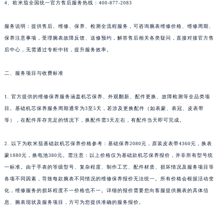
4、欧米茄全国统一官方售后服务热线：400-877-2083
新疆维吾尔自治区库车市库车市文化东路欧米茄售后服务中心（需提前预约）
新疆维吾尔自治区库尔勒市库尔勒市人民东路欧米茄售后服务中心（需提前预约）
服务说明：提供售后、维修、保养、检测全流程服务，可咨询腕表维修价格、维修周期、
新疆维吾尔自治区奎屯市团结西街欧米茄售后服务中心（需提前预约）
保养注意事项，受理腕表故障反馈、送修预约，解答售后相关各类疑问，直接对接官方售
后中心，无需通过专柜中转，提升服务效率。
新疆维吾尔自治区昆玉市昆泉街欧米茄售后服务中心（需提前预约）
新疆维吾尔自治区沙湾市三道河子镇世纪大道南路欧米茄售后服务中心（需提前预约）
二、服务项目与收费标准
新疆维吾尔自治区石河子市北二路欧米茄售后服务中心（需提前预约）
新疆维吾尔自治区双河市光明路欧米茄售后服务中心（需提前预约）
1. 官方提供的维修保养服务涵盖机芯保养、外观翻新、配件更换、故障检测等全品类项
新疆维吾尔自治区塔城市塔城地区闻琴路欧米茄售后服务中心（需提前预约）
目。基础机芯保养服务周期通常为3至5天，若涉及更换配件（如表蒙、表冠、皮表带
新疆维吾尔自治区铁门关市兴疆路欧米茄售后服务中心（需提前预约）
等），在配件库存充足的情况下，换配件需3天左右，有配件当天即可完成。
新疆维吾尔自治区图木舒克市图木舒克市中兴街欧米茄售后服务中心（需提前预约）
2. 以下为欧米茄基础款机芯保养价格参考：基础保养2080元，原装皮表带4360元，换表
新疆维吾尔自治区吐鲁番市高昌区文化中路文化中路欧米茄售后服务中心（需提前预约）
蒙1880元，换电池380元。需注意：以上价格仅为基础款机芯保养报价，并非所有型号统
新疆维吾尔自治区乌苏市乌鲁木齐北路欧米茄售后服务中心（需提前预约）
一标准。由于手表的等级型号、复杂程度、制作工艺、配件材质、损坏情况及服务项目等
新疆维吾尔自治区五家渠市长征西街欧米茄售后服务中心（需提前预约）
各项不同因素，导致每款腕表不同情况的维修保养报价无法统一。所有价格会根据活动变
新疆维吾尔自治区新星市东风路欧米茄售后服务中心（需提前预约）
化，维修服务的损坏程度不一价格也不一。详细的报价需要您向客服提供腕表的具体信
新疆维吾尔自治区伊宁市解放西路欧米茄售后服务中心（需提前预约）
息、腕表现状及服务项目，方可为您提供准确的服务报价。
贵州省安顺市西秀区中华南路欧米茄售后服务中心（需提前预约）