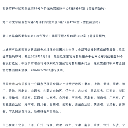
福建省漳州市龙文区步港路欧米茄售后服务中心（需提前预约）
西安市碑林区南关正街88号华侨城长安国际中心E座6楼10室（需提前预约）
江苏省常州市新北区龙锦路1590号现代传媒中心5号楼10层1008室欧米茄售后服务中心（需提前预约）
江苏省淮安市清江浦区淮海北路欧米茄售后服务中心（需提前预约）
海口市龙华区金贸东路5号海口华润大厦B座17层1707室（需提前预约）
江苏省连云港市海州区通灌北路欧米茄售后服务中心（需提前预约）
唐山市路南区新华东道100号万达广场写字楼A座10层1002室（需提前预约）
江苏省南京市秦淮区中山南路1号南京中心22层22-C1-C3室欧米茄售后服务中心（需提前预约）
江苏省宿迁市宿城区西湖路欧米茄售后服务中心（需提前预约）
上述所有欧米茄官方售后服务地址服务范围均为全国，全部可选择到店或邮寄服务，注意
江苏省泰州市海陵区永定东路399号置地商务中心东塔（华润万象城）17层1706室欧米茄售后服务中心（需提前预约）
提前预约即可。截至2026年7月2日，最新欧米茄官方售后服务中心网点布局已覆盖34个
江苏省徐州市鼓楼区淮海东路29号苏宁广场IFC国际金融中心35层3508室欧米茄售后服务中心（需提前预约）
省级行政区，中国所有省份均可找到欧米茄的官方售后服务门店，注意需拨打欧米茄全国
江苏省盐城市盐都区世纪大道5号盐城金融城写字楼1号楼16层1604室欧米茄售后服务中心（需提前预约）
官方售后服务热线：400-877-2083进行预约。
江苏省扬州市邗江区国展路29号星耀天地写字楼1号楼18层1803室欧米茄售后服务中心（需提前预约）
目前
欧米茄售后
服务中心网点已覆盖全国34个省级行政区：北京、上海、天津、重庆、澳
江苏省镇江市京口区中山东路欧米茄售后服务中心（需提前预约）
门、香港、河北省、山西省、内蒙古自治区、辽宁省、吉林省、黑龙江省、江苏省、浙江
江西省抚州市临川区赣东大道欧米茄售后服务中心（需提前预约）
省、安徽省、福建省、江西省、山东省、台湾省、河南省、湖北省、湖南省、广东省、广
江西省赣州市章贡区文清路欧米茄售后服务中心（需提前预约）
西壮族自治区、海南省、四川省、贵州省、云南省、西藏自治区、陕西省、甘肃省、青海
江西省吉安市吉州区井冈山大道欧米茄售后服务中心（需提前预约）
省、宁夏回族自治区、新疆维吾尔自治区；
江西省景德镇市珠山区珠山中路欧米茄售后服务中心（需提前预约）
市已覆盖：北京、上海、广州、深圳、成都、杭州、天津、南京、重庆、郑州、长沙、宁
江西省九江市浔阳区浔阳路欧米茄售后服务中心（需提前预约）