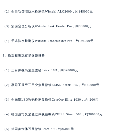
广东省汕头市龙湖区长平路欧米茄售后服务中心（需提前预约）
（2）全自动智能防水检测仪Witschi ALC2000，约145000元
广东省汕尾市城区香洲街道园林社区翠园街欧米茄售后服务中心（需提前预约）
广东省韶关市武江区芙蓉新区与老城中心交汇处欧米茄售后服务中心（需提前预约）
（3）渗漏定位分析仪Witschi Leak Finder Pro，约90000元
广东省深圳市罗湖区深南东路5001号华润大厦17层1701室欧米茄售后服务中心（需提前预约）
广东省阳江市江城区东风一路欧米茄售后服务中心（需提前预约）
（4）干式防水检测仪Witschi ProofMaster Pro，约198000元
广东省云浮市云城区金山路欧米茄售后服务中心（需提前预约）
5、微观精密观察显微镜设备
广东省湛江市赤坎区观海北路欧米茄售后服务中心（需提前预约）
广东省肇庆市端州区信安大道与砚都大道交汇处欧米茄售后服务中心（需提前预约）
（1）三目体视高清显微镜Leica S6D，约320000元
广西壮族自治区百色市右江区中山二路欧米茄售后服务中心（需提前预约）
广西壮族自治区北海市海城区北京路欧米茄售后服务中心（需提前预约）
（2）蔡司工业级三目变焦显微镜ZEISS Stemi 305，约185000元
广西壮族自治区崇左市江州区石景林街道友谊大道与丽川路交汇处欧米茄售后服务中心（需提前预约）
（3）全光谱LED数码检测显微镜GemOro Elite 1030，约4200元
广西壮族自治区防城港市港口区金花茶大道欧米茄售后服务中心（需提前预约）
广西壮族自治区贵港市港北区港城街道布山大道与仙衣路交叉口欧米茄售后服务中心（需提前预约）
（4）德国蔡司复消色差体视显微镜ZEISS Stemi 508，约380000元
广西壮族自治区桂林市秀峰区红岭路欧米茄售后服务中心（需提前预约）
广西壮族自治区河池市金城江区金城江街道朝阳路欧米茄售后服务中心（需提前预约）
（5）德国徕卡体视显微镜Leica S9，约85000元
广西壮族自治区贺州市八步区城东街道灵峰南路欧米茄售后服务中心（需提前预约）