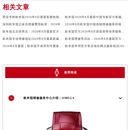
相关文章
西安专柜欧米茄2026年8月最新客服热线公示，官方电话开启高品质服务之旅
欧米茄2026年8月最新中国专柜官方客服电话，热线服务通知
深圳欧米茄过保后维修费用标准：2026年8月最新权威公告与官方售后维修价格公示
2026年8月欧米茄中国表镜维修服务价格与服务周期，客户售后官方唯一电话
欧米茄北京保养店：2026年8月最新官方售后网点地址与服务公告
欧米茄官方2026年8月原装表带保养服务价格与服务周期，客户售后唯一电话
欧米茄专业维修地址2026年8月最新权威公示｜官方售后保养信息及网点目录
欧米茄维修售后站：2026年8月最新官方售后网点信息公示与保养服务通告
2026年8月最新｜欧米茄手表序列号重复了怎么办？官方售后公告与维修指南
欧米茄常州官方售后地址网点服务电话2026年8月权威通告
推荐阅读
1
欧米茄维修服务中心介绍 | OMEGA