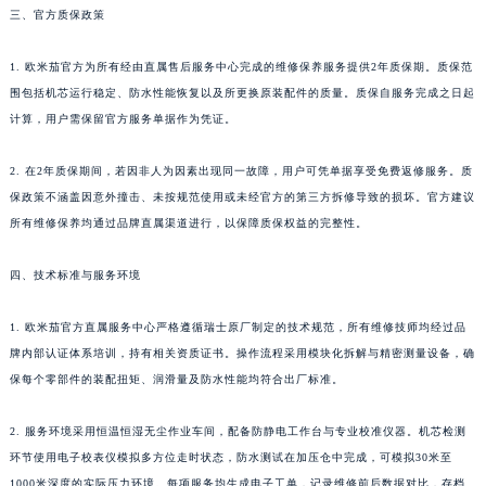
三、官方质保政策
贵州省毕节市七星关区松山路欧米茄售后服务中心（需提前预约）
贵州省六盘水市钟山区钟山大道欧米茄售后服务中心（需提前预约）
1. 欧米茄官方为所有经由直属售后服务中心完成的维修保养服务提供2年质保期。质保范
贵州省黔东南苗族侗族自治州凯里市北京西路欧米茄售后服务中心（需提前预约）
围包括机芯运行稳定、防水性能恢复以及所更换原装配件的质量。质保自服务完成之日起
贵州省黔西南布依族苗族自治州兴义市大道与桔香路交汇处欧米茄售后服务中心（需提前预约）
计算，用户需保留官方服务单据作为凭证。
贵州省铜仁市碧江区民主路欧米茄售后服务中心（需提前预约）
2. 在2年质保期间，若因非人为因素出现同一故障，用户可凭单据享受免费返修服务。质
贵州省遵义市红花岗区共青大道与嵩山路交叉口欧米茄售后服务中心（需提前预约）
保政策不涵盖因意外撞击、未按规范使用或未经官方的第三方拆修导致的损坏。官方建议
四川省阿坝州市马尔康市团结街欧米茄售后服务中心（需提前预约）
所有维修保养均通过品牌直属渠道进行，以保障质保权益的完整性。
四川省巴中市巴州区江北大道欧米茄售后服务中心（需提前预约）
四川省成都市锦江区人民东路6号SAC东原中心24层2406B室欧米茄售后服务中心（需提前预约）
四、技术标准与服务环境
四川省达州市通川区中心广场、老车坝欧米茄售后服务中心（需提前预约）
四川省德阳市旌阳区长江西路、南街欧米茄售后服务中心（需提前预约）
1. 欧米茄官方直属服务中心严格遵循瑞士原厂制定的技术规范，所有维修技师均经过品
牌内部认证体系培训，持有相关资质证书。操作流程采用模块化拆解与精密测量设备，确
四川省甘孜州市康定市情歌广场、箭炉街欧米茄售后服务中心（需提前预约）
保每个零部件的装配扭矩、润滑量及防水性能均符合出厂标准。
四川省广安市广安区建安南路欧米茄售后服务中心（需提前预约）
四川省广元市利州区老城南北街、东大街欧米茄售后服务中心（需提前预约）
2. 服务环境采用恒温恒湿无尘作业车间，配备防静电工作台与专业校准仪器。机芯检测
四川省乐山市市中区嘉定中路欧米茄售后服务中心（需提前预约）
环节使用电子校表仪模拟多方位走时状态，防水测试在加压仓中完成，可模拟30米至
四川省凉山州市西昌市大巷口下街欧米茄售后服务中心（需提前预约）
1000米深度的实际压力环境。每项服务均生成电子工单，记录维修前后数据对比，存档