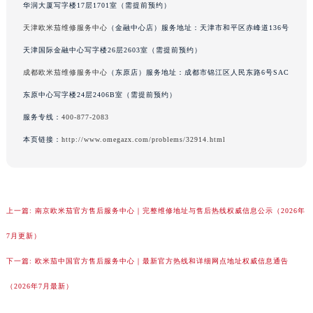
华润大厦写字楼17层1701室（需提前预约）
天津欧米茄维修服务中心
（金融中心店）服务地址：天津市和平区赤峰道136号
天津国际金融中心写字楼26层2603室（需提前预约）
成都欧米茄维修服务中心
（东原店）服务地址：成都市锦江区人民东路6号SAC
东原中心写字楼24层2406B室（需提前预约）
服务专线：
400-877-2083
本页链接：
http://www.omegazx.com/problems/32914.html
上一篇:
南京欧米茄官方售后服务中心｜完整维修地址与售后热线权威信息公示（2026年
7月更新）
下一篇:
欧米茄中国官方售后服务中心｜最新官方热线和详细网点地址权威信息通告
（2026年7月最新）