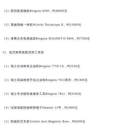
河南省郑州市二七区民主路10号华润大厦29层2905室欧米茄售后服务中心（需提前预约）
（2）双回路退磁机Bergeon 6500，约48000元
河南省周口市川汇区七一路欧米茄售后服务中心（需提前预约）
河南省驻马店市驿城区乐山大道与置地大道交叉口欧米茄售后服务中心（需提前预约）
（3）退磁测磁一体机Witschi Teslascope II，约11000元
湖北省鄂州市鄂城区文星大道欧米茄售后服务中心（需提前预约）
湖北省黄冈市黄州区赤壁大道欧米茄售后服务中心（需提前预约）
（4）便携式充电退磁器Bergeon MAGNET-O 8804，约7200元
湖北省黄石市黄石港区武汉路欧米茄售后服务中心（需提前预约）
11、机芯精密装配润滑工具组
湖北省荆门市东宝中天街步行街欧米茄售后服务中心（需提前预约）
湖北省荆州市荆州区荆中路欧米茄售后服务中心（需提前预约）
（1）瑞士自动精准点油机Bergeon 7718-1A，约2100元
湖北省十堰市茅箭区人民北路欧米茄售后服务中心（需提前预约）
湖北省随州市曾都区青年路欧米茄售后服务中心（需提前预约）
（2）瑞士高端精密手动点油笔Bergeon 7013系列，约1400元
湖北省咸宁市咸安区长安大道欧米茄售后服务中心（需提前预约）
（3）瑞士专业级快速服务工具Bergeon 7812，约3100元
湖北省襄阳市樊城区长虹路与人民路交叉口欧米茄售后服务中心（需提前预约）
湖北省孝感市孝南区复兴大道欧米茄售后服务中心（需提前预约）
（4）法国顶级防磁精密镊子Dumont 12号，约1800元
湖北省宜昌市西陵区夷陵大道与港窑路欧米茄售后服务中心（需提前预约）
湖南省常德市武陵区人民路欧米茄售后服务中心（需提前预约）
（5）防磁机芯支架Greiner Anti-Magnetic Base，约6200元
湖南省郴州市北湖区国庆北路欧米茄售后服务中心（需提前预约）