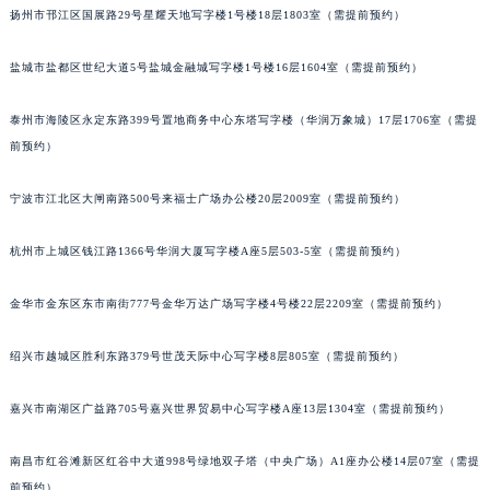
扬州市邗江区国展路29号星耀天地写字楼1号楼18层1803室（需提前预约）
黑龙江省大庆市萨尔图区会战大街欧米茄售后服务中心（需提前预约）
黑龙江省鹤岗市向阳区红军路欧米茄售后服务中心（需提前预约）
盐城市盐都区世纪大道5号盐城金融城写字楼1号楼16层1604室（需提前预约）
黑龙江省黑河市爱辉区中央街欧米茄售后服务中心（需提前预约）
黑龙江省鸡西市鸡冠区红军路欧米茄售后服务中心（需提前预约）
泰州市海陵区永定东路399号置地商务中心东塔写字楼（华润万象城）17层1706室（需提
黑龙江省佳木斯市向阳区长安路欧米茄售后服务中心（需提前预约）
前预约）
黑龙江省牡丹江市东安区太平路欧米茄售后服务中心（需提前预约）
宁波市江北区大闸南路500号来福士广场办公楼20层2009室（需提前预约）
黑龙江省七台河市桃山区大同街欧米茄售后服务中心（需提前预约）
黑龙江省齐齐哈尔市龙沙区龙华路欧米茄售后服务中心（需提前预约）
杭州市上城区钱江路1366号华润大厦写字楼A座5层503-5室（需提前预约）
黑龙江省双鸭山市尖山区新兴大街欧米茄售后服务中心（需提前预约）
黑龙江省绥化市北林区新华街与康庄路交叉口欧米茄售后服务中心（需提前预约）
金华市金东区东市南街777号金华万达广场写字楼4号楼22层2209室（需提前预约）
黑龙江省伊春市伊美区通河路欧米茄售后服务中心（需提前预约）
绍兴市越城区胜利东路379号世茂天际中心写字楼8层805室（需提前预约）
吉林省白城市洮北区明仁南街欧米茄售后服务中心（需提前预约）
吉林省白山市浑江区浑江大街欧米茄售后服务中心（需提前预约）
嘉兴市南湖区广益路705号嘉兴世界贸易中心写字楼A座13层1304室（需提前预约）
吉林省吉林市船营区河南街欧米茄售后服务中心（需提前预约）
吉林省辽源市龙山区人民大街欧米茄售后服务中心（需提前预约）
南昌市红谷滩新区红谷中大道998号绿地双子塔（中央广场）A1座办公楼14层07室（需提
吉林省梅河口市新华街道梅河大街欧米茄售后服务中心（需提前预约）
前预约）