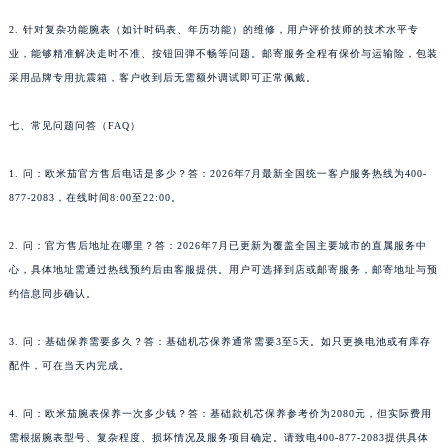
西藏自治区日喀则市桑珠孜区上海中路欧米茄售后服务中心（需提前预约）
2. 针对复杂功能腕表（如计时码表、年历功能）的维修，用户评价技师的技术水平专
西藏自治区山南市乃东区湖北大道欧米茄售后服务中心（需提前预约）
业，能够精准解决走时不准、按钮回弹不畅等问题。邮寄服务全程有保价与运输险，包装
云南省保山市隆阳区正阳路欧米茄售后服务中心（需提前预约）
采用品牌专用抗震箱，客户收到后无需额外调试即可正常佩戴。
云南省楚雄彝族自治州楚雄市鹿城南路欧米茄售后服务中心（需提前预约）
七、常见问题问答（FAQ）
云南省大理白族自治州大理市建设路欧米茄售后服务中心（需提前预约）
云南省德宏傣族景颇族自治州芒市团结大街欧米茄售后服务中心（需提前预约）
1. 问：欧米茄官方售后电话是多少？答：2026年7月最新全国统一客户服务热线为400-
云南省迪庆藏族自治州香格里拉市长征大道欧米茄售后服务中心（需提前预约）
877-2083，在线时间8:00至22:00。
云南省红河哈尼族彝族自治州蒙自市天马路欧米茄售后服务中心（需提前预约）
云南省丽江市古城区七星街欧米茄售后服务中心（需提前预约）
2. 问：官方售后地址在哪里？答：2026年7月已更新为覆盖全国主要城市的直属服务中
心，具体地址需通过热线预约后由客服提供。用户可选择到店或邮寄服务，邮寄地址与预
云南省临沧市临翔区世纪路欧米茄售后服务中心（需提前预约）
约信息同步确认。
云南省怒江傈僳族自治州泸水市人民路欧米茄售后服务中心（需提前预约）
云南省普洱市思茅区振兴大道欧米茄售后服务中心（需提前预约）
3. 问：基础保养需要多久？答：基础机芯保养通常需要3至5天。如只更换电池或有库存
云南省曲靖市麒麟区学府路欧米茄售后服务中心（需提前预约）
配件，可在当天内完成。
云南省文山壮族苗族自治州文山市东风路欧米茄售后服务中心（需提前预约）
云南省西双版纳傣族自治州景洪市宣慰大道欧米茄售后服务中心（需提前预约）
4. 问：欧米茄腕表保养一次多少钱？答：基础款机芯保养参考价为2080元，但实际费用
需根据腕表型号、复杂程度、损坏情况及服务项目确定。请致电400-877-2083提供具体
云南省玉溪市红塔区南北大街欧米茄售后服务中心（需提前预约）