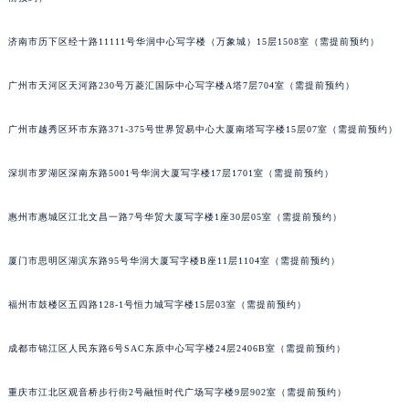
吉林省四平市铁东区紫气大路与南九经街交汇处欧米茄售后服务中心（需提前预约）
济南市历下区经十路11111号华润中心写字楼（万象城）15层1508室（需提前预约）
吉林省松原市宁江区五环大街欧米茄售后服务中心（需提前预约）
吉林省通化市东昌区环通乡江南大街欧米茄售后服务中心（需提前预约）
广州市天河区天河路230号万菱汇国际中心写字楼A塔7层704室（需提前预约）
吉林省延边市延吉市解放路欧米茄售后服务中心（需提前预约）
辽宁省鞍山市铁东区站前街欧米茄售后服务中心（需提前预约）
广州市越秀区环市东路371-375号世界贸易中心大厦南塔写字楼15层07室（需提前预约）
辽宁省本溪市平山区胜利路欧米茄售后服务中心（需提前预约）
辽宁省朝阳市双塔区新华路欧米茄售后服务中心（需提前预约）
深圳市罗湖区深南东路5001号华润大厦写字楼17层1701室（需提前预约）
辽宁省丹东市振兴区七经街欧米茄售后服务中心（需提前预约）
惠州市惠城区江北文昌一路7号华贸大厦写字楼1座30层05室（需提前预约）
辽宁省抚顺市新抚区东一路欧米茄售后服务中心（需提前预约）
辽宁省阜新市海州区解放大街欧米茄售后服务中心（需提前预约）
厦门市思明区湖滨东路95号华润大厦写字楼B座11层1104室（需提前预约）
辽宁省葫芦岛市连山区中央路欧米茄售后服务中心（需提前预约）
辽宁省锦州市古塔区中央大街欧米茄售后服务中心（需提前预约）
福州市鼓楼区五四路128-1号恒力城写字楼15层03室（需提前预约）
辽宁省辽阳市白塔区新运大街欧米茄售后服务中心（需提前预约）
成都市锦江区人民东路6号SAC东原中心写字楼24层2406B室（需提前预约）
辽宁省盘锦市兴隆台区石油大街欧米茄售后服务中心（需提前预约）
辽宁省铁岭市银州区南马路欧米茄售后服务中心（需提前预约）
重庆市江北区观音桥步行街2号融恒时代广场写字楼9层902室（需提前预约）
辽宁省营口市站前区市府路与渤海大街交叉口欧米茄售后服务中心（需提前预约）