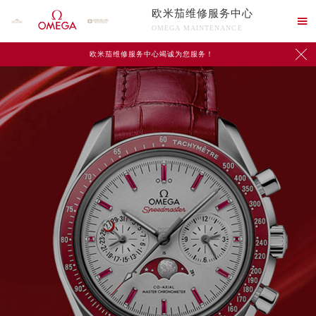
欧米茄维修服务中心

OMEGA MAINTENANCE

欧米茄维修服务中心竭诚为您服务！
中心介绍
联系我们