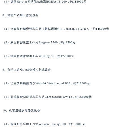
（4）德国Horotec多功能抛光系统MSA 15.200，约113000元
立即预约
香港特别行政区铜锣湾区湾仔区轩尼诗道欧米茄售后服务中心（需提前预约）
河南省安阳市文峰区解放大道欧米茄售后服务中心（需提前预约）
提前预约免排队，到店即享服务
8、精密车铣加工修复设备
预约时间有变无需取消，可随时重新预约
河南省鹤壁市淇滨区九州路欧米茄售后服务中心（需提前预约）
（1）全套复合精密钟表车床（带铣磨附件）Bergeon 5412-B-C，约146000元
河南省济源市沁园街道济水大道欧米茄售后服务中心（需提前预约）
河南省焦作市解放区解放路欧米茄售后服务中心（需提前预约）
（2）液压精密压盖工作站Bergeon 5500，约19500元
河南省开封市鼓楼区中山路欧米茄售后服务中心（需提前预约）
河南省洛阳市西工区中州中路与解放路交叉口欧米茄售后服务中心（需提前预约）
（3）德国精密微型加工车床Boley 50，约122000元
河南省漯河市源汇区交通路欧米茄售后服务中心（需提前预约）
河南省南阳市宛城区范蠡东路与南都路交叉口欧米茄售后服务中心（需提前预约）
9、自动上链动力储备模拟测试设备
河南省平顶山市卫东区建设路欧米茄售后服务中心（需提前预约）
（1）恒温多功能摇表仪Witschi Watch Wind 800，约216000元
河南省濮阳市大华龙区开州路绿城路交叉口欧米茄售后服务中心（需提前预约）
河南省三门峡市湖滨区和平路欧米茄售后服务中心（需提前预约）
（2）高端复杂功能摇表工作站Chronowind CW-12，约168000元
河南省商丘市梁园区神火大道欧米茄售后服务中心（需提前预约）
河南省新乡市红旗区人民路欧米茄售后服务中心（需提前预约）
10、机芯退磁故障修复设备
河南省信阳市浉河区东方红大道欧米茄售后服务中心（需提前预约）
（1）专业机芯退磁工作站Witschi Demag 300，约132000元
河南省许昌市魏都区建安大道与八龙路交叉口欧米茄售后服务中心（需提前预约）