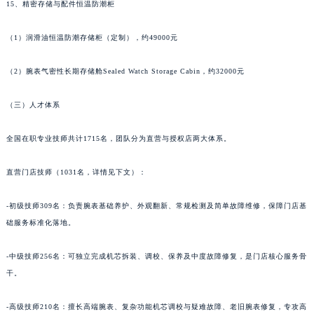
15、精密存储与配件恒温防潮柜
甘肃省金昌市金川区北京路欧米茄售后服务中心（需提前预约）
甘肃省酒泉市肃州区西大街欧米茄售后服务中心（需提前预约）
（1）润滑油恒温防潮存储柜（定制），约49000元
甘肃省临夏市城南街道团结路欧米茄售后服务中心（需提前预约）
（2）腕表气密性长期存储舱Sealed Watch Storage Cabin，约32000元
甘肃省陇南市武都区人民路欧米茄售后服务中心（需提前预约）
甘肃省平凉市崆峒区西大街欧米茄售后服务中心（需提前预约）
（三）人才体系
甘肃省庆阳市西峰区南大街欧米茄售后服务中心（需提前预约）
甘肃省天水市秦州区民主路欧米茄售后服务中心（需提前预约）
全国在职专业技师共计1715名，团队分为直营与授权店两大体系。
甘肃省武威市凉州区迎宾路欧米茄售后服务中心（需提前预约）
甘肃省张掖市甘州区民乐北路欧米茄售后服务中心（需提前预约）
直营门店技师（1031名，详情见下文）：
宁夏回族自治区固原市原州区文化街欧米茄售后服务中心（需提前预约）
-初级技师309名：负责腕表基础养护、外观翻新、常规检测及简单故障维修，保障门店基
宁夏回族自治区石嘴山市大武口区贺兰山路欧米茄售后服务中心（需提前预约）
础服务标准化落地。
宁夏回族自治区吴忠市利通区开元大道欧米茄售后服务中心（需提前预约）
宁夏回族自治区银川市兴庆区新华东路97号新百中心C馆一层C1-18号商铺欧米茄售后服务中心（需提前预约）
-中级技师256名：可独立完成机芯拆装、调校、保养及中度故障修复，是门店核心服务骨
宁夏回族自治区中卫市沙坡头区鼓楼东街欧米茄售后服务中心（需提前预约）
干。
青海省果洛藏族自治州玛沁县团结路欧米茄售后服务中心（需提前预约）
-高级技师210名：擅长高端腕表、复杂功能机芯调校与疑难故障、老旧腕表修复，专攻高
青海省海北藏族自治州海晏县将军路欧米茄售后服务中心（需提前预约）