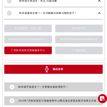
8
欧米茄手表进水：常见 问题详解
江西省南昌市红谷滩新区红谷中大道998号绿地双子塔（中央广场）A1座办公楼14层1407室欧米茄售后服务中心（需提前预约）
江西省萍乡市安源区萍安北大道与康庄路交叉口欧米茄售后服务中心（需提前预约）
9
欧米茄腕表生锈？一文详解解决策略与预防技巧！
江西省上饶市信州区滨江西路欧米茄售后服务中心（需提前预约）
江西省新余市渝水区北湖西路欧米茄售后服务中心（需提前预约）
欧米茄保养一次多少钱
欧米茄售后
江西省宜春市袁州区中山中路欧米茄售后服务中心（需提前预约）
江西省鹰潭市月湖区胜利东路欧米茄售后服务中心（需提前预约）
重庆欧米茄官方售后维修服务中心
欧米茄售后维修保养费用价目表
山东省德州市德城区东风中路欧米茄售后服务中心（需提前预约）
山东省东营市东营区济南路欧米茄售后服务中心（需提前预约）
广州欧米茄售后维修服务中心
广州欧米茄
山东省济南市历下区经十路11111号华润中心写字楼（万象城）15层1508室欧米茄售后服务中心（需提前预约）
山东省济宁市任城区太白楼路欧米茄售后服务中心（需提前预约）
随机推荐
山东省莱芜市文化南路8号银座商城名表维修一楼名表维修欧米茄售后服务中心（需提前预约）
山东省临沂市兰山区解放路欧米茄售后服务中心（需提前预约）
山东省日照市东港区烟台路欧米茄售后服务中心（需提前预约）
1
欧米茄手表进水？一文掌握全面处理技巧！
山东省泰安市泰山区财源街道泰山大街欧米茄售后服务中心（需提前预约）
山东省威海市环翠区新威海路89号振华商厦一楼名表维修欧米茄售后服务中心（需提前预约）

2
2026年7月欧米茄官方维修保养中心网点地址变更及新开清单正式发布文件
山东省潍坊市奎文区东风东街欧米茄售后服务中心（需提前预约）