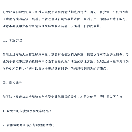
重庆市江北区观音桥步行街2号融恒时代广场写字楼9层902室（需提前预约）
长沙市芙蓉区定王台街道建湘路393号世茂环球金融中心写字楼（芙蓉广场）10层13室（需提前预约）
对于轻微的掉色现象，可以尝试使用温和的清洁剂进行清洁。首先，将少量中性洗涤剂与
温水混合成清洁液；然后，用软毛刷轻轻刷洗表带表面；最后，用干净的软布擦干即可。
郑州市二七区铭功路10号华润大厦写字楼29层2905室（需提前预约）
注意不要使用含有漂白剂或强酸碱性的清洁剂，以免进一步损伤表带。
太原市迎泽区解放路15号亨得利名表服务中心（品牌授权店）3层整层（需提前预约）
沈阳市沈河区中街路137号亨得利名表服务中心（品牌授权店）1层整层（需提前预约）
三、专业护理
沈阳市沈河区中街路83号亨得利名表服务中心（品牌授权店）1层整层（需提前预约）
乌鲁木齐市天山区红山路26号时代广场（CCMALL）C座17层17-B（需提前预约）
如果上述方法无法有效解决问题，或者掉色情况较为严重，则建议寻求专业护理服务。专
温州市鹿城区锦绣路1067号置信广场10层1015室（需提前预约）
业的手表维修店或授权服务中心通常会提供更为细致的护理方案。虽然这里不推荐具体的
服务机构名称，但您可以根据手表品牌官网提供的信息找到附近的维修点。
哈尔滨市道里区友谊西路600号富力中心T2座写字楼29层03室（需提前预约）
大连市中山区人民路15号国际金融大厦7层G室（需提前预约）
四、日常保养
佛山市禅城区季华五路57号万科金融中心C座12层1205室（需提前预约）
东莞市东城街道鸿福东路1号民盈国贸中心T1写字楼9层907室（需提前预约）
为了防止欧米茄表带继续掉色或避免其他问题的发生，在日常使用中应注意以下几点：
无锡市梁溪区人民中路139号恒隆广场写字楼1座11层1104室（需提前预约）
南通市崇川区工农路57号圆融广场写字楼16层1603室（需提前预约）
1. 避免长时间接触水和化学物品；
苏州市苏州工业园区星港街199号苏州中心办公楼C座22层08室（需提前预约）
2. 在佩戴时尽量减少与硬物的摩擦；
武汉市江汉区解放大道686号世界贸易大厦38层09室（需提前预约）