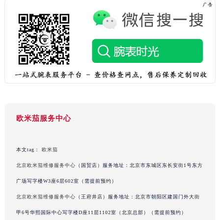
吉林省四平市铁东区紫气大路与南九经街交汇处欧米茄售后服务中心（需提前预约）
吉林省松原市宁江区五环大街欧米茄售后服务中心（需提前预约）
吉林省通化市东昌区环通乡江南大街欧米茄售后服务中心（需提前预约）
吉林省延边市延吉市解放路欧米茄售后服务中心（需提前预约）
辽宁省鞍山市铁东区站前街欧米茄售后服务中心（需提前预约）
辽宁省本溪市平山区胜利路欧米茄售后服务中心（需提前预约）
辽宁省朝阳市双塔区新华路欧米茄售后服务中心（需提前预约）
辽宁省丹东市振兴区七经街欧米茄售后服务中心（需提前预约）
辽宁省抚顺市新抚区东一路欧米茄售后服务中心（需提前预约）
欧米茄服务中心
辽宁省阜新市海州区解放大街欧米茄售后服务中心（需提前预约）
辽宁省葫芦岛市连山区中央路欧米茄售后服务中心（需提前预约）
本文tag：
欧米茄
辽宁省锦州市古塔区中央大街欧米茄售后服务中心（需提前预约）
北京欧米茄维修服务中心
（国贸店）服务地址：北京市东城区东长安街1号东方
辽宁省辽阳市白塔区新运大街欧米茄售后服务中心（需提前预约）
广场写字楼W3座6层602室（需提前预约）
辽宁省盘锦市兴隆台区石油大街欧米茄售后服务中心（需提前预约）
北京欧米茄维修服务中心
（王府井店）服务地址：北京市朝阳区建国门外大街
辽宁省铁岭市银州区南马路欧米茄售后服务中心（需提前预约）
辽宁省营口市站前区市府路与渤海大街交叉口欧米茄售后服务中心（需提前预约）
甲6号华熙国际中心写字楼D座11层1102室（北京总部）（需提前预约）