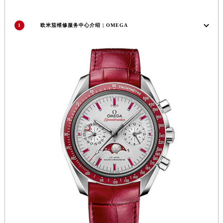
安徽省滁州市琅琊区南谯北路欧米茄售后服务中心（需提前预约）
安徽省阜阳市颍州区颍州北路欧米茄售后服务中心（需提前预约）
1
欧米茄维修服务中心介绍 | OMEGA
安徽省淮北市相山区淮海路欧米茄售后服务中心（需提前预约）
安徽省淮南市田家庵区国庆中路欧米茄售后服务中心（需提前预约）
安徽省黄山市屯溪区黄山西路欧米茄售后服务中心（需提前预约）
安徽省六安市金安区解放中路欧米茄售后服务中心（需提前预约）
安徽省马鞍山市雨山区湖南西路欧米茄售后服务中心（需提前预约）
安徽省宿州市埇桥区人民中路欧米茄售后服务中心（需提前预约）
安徽省铜陵市铜官区石城大道欧米茄售后服务中心（需提前预约）
安徽省芜湖市镜湖区中山路步行街欧米茄售后服务中心（需提前预约）
安徽省宣城市宣州区叠嶂西路欧米茄售后服务中心（需提前预约）
福建省龙岩市新罗区九一南路欧米茄售后服务中心（需提前预约）
福建省南平市建阳区人民西路欧米茄售后服务中心（需提前预约）
福建省宁德市蕉城区天湖东路欧米茄售后服务中心（需提前预约）
福建省莆田市城厢区霞林街道荔华东大道欧米茄售后服务中心（需提前预约）
福建省三明市三元区东乾二路欧米茄售后服务中心（需提前预约）