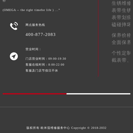
行
生锈维修
澳门特别行政区花王堂区大三巴商圈欧米茄售后服务中心（需提前预约）
表带生锈
(OMEGA -- the right timefor life ) ...”
澳门特别行政区嘉模堂区官也街欧米茄售后服务中心（需提前预约）
表带划痕
澳门省路氹城市金光大道欧米茄售后服务中心（需提前预约）

磕碰摔坏
网点服务热线
澳门特别行政区望德堂区塔石广场欧米茄售后服务中心（需提前预约）
400-877-2083
保养价格
福建省福州市鼓楼区五四路128-1号恒力城写字楼15层03室欧米茄售后服务中心（需提前预约）
全面保养
福建省厦门市思明区湖滨东路95号万象城华润大厦B座11层1104室欧米茄售后服务中心（需提前预约）
营业时间：
个性定制
广东省潮州市潮安区新风路与潮汕路交汇处欧米茄售后服务中心（需提前预约）

门店营业时间：09:00-19:30
截表带、
广东省广州市天河区天河路230号万菱汇国际中心A塔7层704室欧米茄售后服务中心（需提前预约）
客服在线时间：8:00-22:00
广东省广州市越秀区环市东路371-375号世界贸易中心大厦南塔15层1507室欧米茄售后服务中心（需提前预约）
客服及门店节假日不休
广东省河源市源城区越王大道欧米茄售后服务中心（需提前预约）
广东省惠州市惠城区江北文昌一路7号华贸大厦1座30层3005室欧米茄售后服务中心（需提前预约）
广东省江门市蓬江区广场西路欧米茄售后服务中心（需提前预约）
广东省揭阳市榕城进贤门步行街欧米茄售后服务中心（需提前预约）
广东省茂名市电白区水东街道迎宾大道欧米茄售后服务中心（需提前预约）
广东省梅州市梅江区金燕大道欧米茄售后服务中心（需提前预约）
版权所有:
欧米茄维修服务中心
Copyright © 2018-2032
广东省清远市清城区湖西路欧米茄售后服务中心（需提前预约）