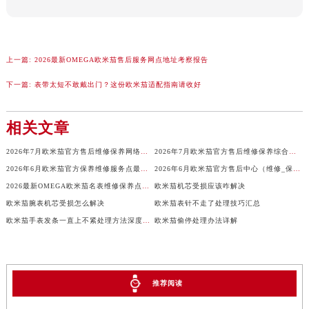
山西省大同市平城区迎宾街欧米茄售后服务中心（需提前预约）
山西省晋城市城区黄华街欧米茄售后服务中心（需提前预约）
山西省晋中市榆次区顺城街欧米茄售后服务中心（需提前预约）
上一篇:
2026最新OMEGA欧米茄售后服务网点地址考察报告
山西省临汾市尧都区解放路欧米茄售后服务中心（需提前预约）
下一篇:
表带太短不敢戴出门？这份欧米茄适配指南请收好
山西省吕梁市离石区永宁中路与建设街交叉口欧米茄售后服务中心（需提前预约）
山西省朔州市朔城区怡西路与鄯阳西街交汇处欧米茄售后服务中心（需提前预约）
相关文章
山西省忻州市忻府区和平东街与七一南路交叉口欧米茄售后服务中心（需提前预约）
山西省阳泉市郊区平阳东街与新城大道交叉口欧米茄售后服务中心（需提前预约）
2026年7月欧米茄官方售后维修保养网络迁址及新设点即时快报最终发布收官
2026年7月欧米茄官方售后维修保养综合服务网络补充最新发布
山西省运城市盐湖区河东街欧米茄售后服务中心（需提前预约）
2026年6月欧米茄官方保养维修服务点最终迁移与新设网点终稿
2026年6月欧米茄官方售后中心（维修_保养）地址变动及新增一览
山西省长治市潞州区英雄中路欧米茄售后服务中心（需提前预约）
2026最新OMEGA欧米茄名表维修保养点地址实地探访报告
欧米茄机芯受损应该咋解决
山西省太原市迎泽区迎泽街道解放路15号亨得利名表维修授权店3楼欧米茄售后服务中心（需提前预约）
欧米茄腕表机芯受损怎么解决
欧米茄表针不走了处理技巧汇总
欧米茄手表发条一直上不紧处理方法深度解析
欧米茄偷停处理办法详解
天津市和平区赤峰道136号天津国际金融中心26层2603室欧米茄售后服务中心（需提前预约）
安徽省安庆市迎江区人民路欧米茄售后服务中心（需提前预约）
安徽省蚌埠市蚌山区淮河路欧米茄售后服务中心（需提前预约）
安徽省亳州市谯城区魏武大道欧米茄售后服务中心（需提前预约）
推荐阅读
安徽省池州市贵池区长江路欧米茄售后服务中心（需提前预约）