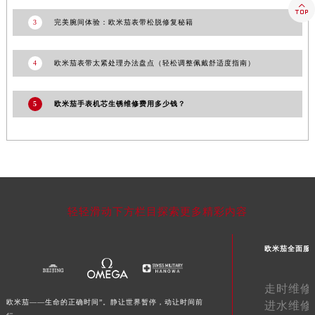

山东省枣庄市滕州市北辛路与善国路交叉口欧米茄售后服务中心（需提前预约）
3
完美腕间体验：欧米茄表带松脱修复秘籍
山东省淄博市张店区金晶大道欧米茄售后服务中心（需提前预约）
上海市黄浦区南京东路299号宏伊国际广场写字楼8层806室欧米茄售后服务中心（需提前预约）
4
欧米茄表带太紧处理办法盘点（轻松调整佩戴舒适度指南）
上海市徐汇区虹桥路3号港汇中心2座37层3705室欧米茄售后服务中心（需提前预约）
浙江省杭州市上城区钱江路1366号华润大厦A座5层503-5室欧米茄售后服务中心（需提前预约）
5
欧米茄手表机芯生锈维修费用多少钱？
浙江省湖州市吴兴区劳动路欧米茄售后服务中心（需提前预约）
浙江省嘉兴市南湖区广益路705号嘉兴世界贸易中心A座13层1304室欧米茄售后服务中心（需提前预约）
浙江省金华市金东区东市南街777号金华万达广场4号楼22楼2209室欧米茄售后服务中心（需提前预约）
浙江省丽水市莲都区解放街欧米茄售后服务中心（需提前预约）
浙江省宁波市江北区大闸南路500号来福士广场办公楼20层2009室欧米茄售后服务中心（需提前预约）
浙江省衢州市柯城区上街欧米茄售后服务中心（需提前预约）
轻轻滑动下方栏目探索更多精彩内容
浙江省绍兴市越城区胜利东路379号世茂天际中心写字楼8层805室欧米茄售后服务中心（需提前预约）
浙江省舟山市定海区解放东路欧米茄售后服务中心（需提前预约）
欧米茄全面服
澳门特别行政区大堂区议事亭前地（新马路）欧米茄售后服务中心（需提前预约）
澳门特别行政区风顺堂区南湾大马路欧米茄售后服务中心（需提前预约）
走时维修
欧米茄——生命的正确时间”。静让世界暂停，动让时间前
进水维修
澳门特别行政区花地玛堂区关闸广场欧米茄售后服务中心（需提前预约）