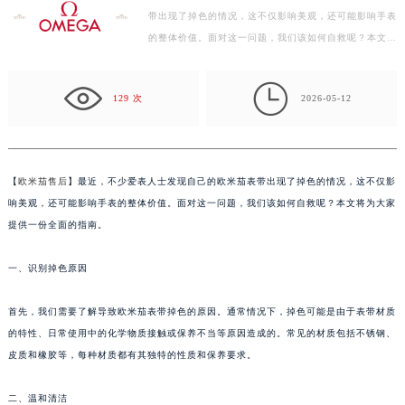
盐城市盐都区世纪大道5号盐城金融城写字楼1号楼16层1604室（需提前预约）
带出现了掉色的情况，这不仅影响美观，还可能影响手表
泰州市海陵区永定东路399号置地商务中心东塔写字楼（华润万象城）17层1706室（需提前预约）
的整体价值。面对这一问题，我们该如何自救呢？本文将
为大家提供一份全面的指南。 一、识别掉色原因 首先…
宁波市江北区大闸南路500号来福士广场办公楼20层2009室（需提前预约）

杭州市上城区钱江路1366号华润大厦写字楼A座5层503-5室（需提前预约）
129 次
2026-05-12
金华市金东区东市南街777号金华万达广场写字楼4号楼22层2209室（需提前预约）
绍兴市越城区胜利东路379号世茂天际中心写字楼8层805室（需提前预约）
嘉兴市南湖区广益路705号嘉兴世界贸易中心写字楼A座13层1304室（需提前预约）
【
欧米茄售后
】最近，不少爱表人士发现自己的欧米茄表带出现了掉色的情况，这不仅影
南昌市红谷滩新区红谷中大道998号绿地双子塔（中央广场）A1座办公楼14层07室（需提前预约）
响美观，还可能影响手表的整体价值。面对这一问题，我们该如何自救呢？本文将为大家
济南市历下区经十路11111号华润中心写字楼（万象城）15层1508室（需提前预约）
提供一份全面的指南。
广州市天河区天河路230号万菱汇国际中心写字楼A塔7层704室（需提前预约）
广州市越秀区环市东路371-375号世界贸易中心大厦南塔写字楼15层07室（需提前预约）
一、识别掉色原因
深圳市罗湖区深南东路5001号华润大厦写字楼17层1701室（需提前预约）
首先，我们需要了解导致欧米茄表带掉色的原因。通常情况下，掉色可能是由于表带材质
惠州市惠城区江北文昌一路7号华贸大厦写字楼1座30层05室（需提前预约）
的特性、日常使用中的化学物质接触或保养不当等原因造成的。常见的材质包括不锈钢、
厦门市思明区湖滨东路95号华润大厦写字楼B座11层1104室（需提前预约）
皮质和橡胶等，每种材质都有其独特的性质和保养要求。
福州市鼓楼区五四路128-1号恒力城写字楼15层03室（需提前预约）
成都市锦江区人民东路6号SAC东原中心写字楼24层2406B室（需提前预约）
二、温和清洁