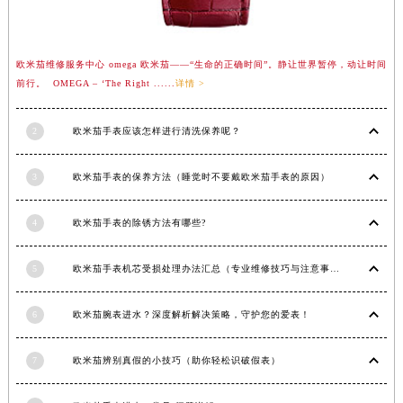
福建省漳州市龙文区步港路欧米茄售后服务中心（需提前预约）
江苏省常州市新北区龙锦路1590号现代传媒中心5号楼10层1008室欧米茄售后服务中心（需提前预约）
江苏省淮安市清江浦区淮海北路欧米茄售后服务中心（需提前预约）
欧米茄维修服务中心 omega 欧米茄——“生命的正确时间”。静让世界暂停，动让时间
前行。 OMEGA – ‘The Right ......
详情 >
江苏省连云港市海州区通灌北路欧米茄售后服务中心（需提前预约）
江苏省南京市秦淮区中山南路1号南京中心22层22-C1-C3室欧米茄售后服务中心（需提前预约）
2
欧米茄手表应该怎样进行清洗保养呢？
江苏省宿迁市宿城区西湖路欧米茄售后服务中心（需提前预约）
江苏省泰州市海陵区永定东路399号置地商务中心东塔（华润万象城）17层1706室欧米茄售后服务中心（需提前预约）
3
欧米茄手表的保养方法（睡觉时不要戴欧米茄手表的原因）
江苏省徐州市鼓楼区淮海东路29号苏宁广场IFC国际金融中心35层3508室欧米茄售后服务中心（需提前预约）
江苏省盐城市盐都区世纪大道5号盐城金融城写字楼1号楼16层1604室欧米茄售后服务中心（需提前预约）
4
欧米茄手表的除锈方法有哪些?
江苏省扬州市邗江区国展路29号星耀天地写字楼1号楼18层1803室欧米茄售后服务中心（需提前预约）
江苏省镇江市京口区中山东路欧米茄售后服务中心（需提前预约）
5
欧米茄手表机芯受损处理办法汇总（专业维修技巧与注意事项）
江西省抚州市临川区赣东大道欧米茄售后服务中心（需提前预约）
江西省赣州市章贡区文清路欧米茄售后服务中心（需提前预约）
6
欧米茄腕表进水？深度解析解决策略，守护您的爱表！
江西省吉安市吉州区井冈山大道欧米茄售后服务中心（需提前预约）
7
欧米茄辨别真假的小技巧（助你轻松识破假表）
江西省景德镇市珠山区珠山中路欧米茄售后服务中心（需提前预约）
江西省九江市浔阳区浔阳路欧米茄售后服务中心（需提前预约）