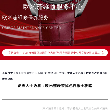
欧米茄维修服务中心
欧米茄维修保养服务
2026年8月欧米茄中国区售后服务网络优化升级公告
OMEGA MAINTENANCE CENTER
2026年8月欧米茄全国官方售后客户服务热线：400-877-2083
欧米茄官方全国统一服务热线400-877-2083，服务覆盖中国大陆、香港、澳门、台湾全部区域（非大陆需加拨“+86”）
2026年8月欧米茄售后服务中心最新网点地址：
北京市朝阳区建国门外大街甲6号华熙国际中心写字楼D座11层1102室（北京总部）（需提前预约）
▲
官网公告>
▼
北京市东城区东长安街1号东方广场写字楼W3座6层602室（需提前预约）
天津市和平区赤峰道136号天津国际金融中心写字楼26层2603室（需提前预约）
上海市徐汇区虹桥路3号港汇中心写字楼2座37层3705室（需提前预约）
当前位置：
欧米茄维修中心
>
问题/知识/资讯
>
大同
> 爱表人士必看：欧米茄表带掉色自
上海市黄浦区南京东路299号宏伊国际广场写字楼8层806室（需提前预约）
救全攻略
爱表人士必看：欧米茄表带掉色自救全攻略
南京市秦淮区中山南路1号（新街口）南京中心写字楼22层C1-1室（需提前预约）
常州市新北区龙锦路1590号现代传媒中心写字楼5号楼10层1008室（需提前预约）
徐州市鼓楼区淮海东路29号苏宁广场IFC国际金融中心写字楼35层3508室（需提前预约）
扬州市邗江区国展路29号星耀天地写字楼1号楼18层1803室（需提前预约）
【欧米茄售后】最近，不少爱表人士发现自己的欧米茄表