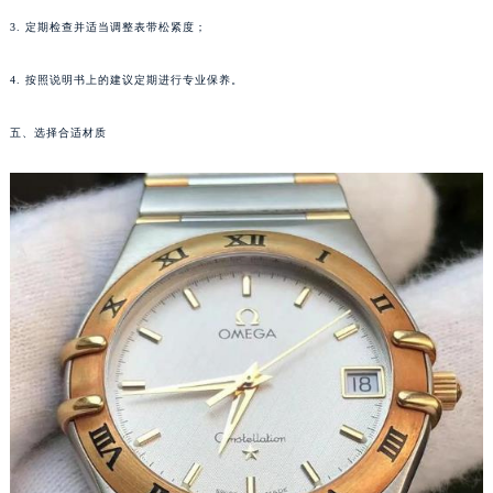
南宁市青秀区金湖路59号地王大厦12楼1224室（需提前预约）
3. 定期检查并适当调整表带松紧度；
合肥市蜀山区潜山路111号万象城华润大厦B座12楼03室（需提前预约）
泉州市丰泽区宝洲路729号浦西万达中心写字楼A座7楼709室（需提前预约）
4. 按照说明书上的建议定期进行专业保养。
青岛市南区山东路6号华润大厦B座22层04室（需提前预约）
五、选择合适材质
烟台市芝罘区胜利路139号万达金融中心A座907室（需提前预约）
长春市朝阳区西安大路727号中银大厦A座(旺进大厦)18层09室（需提前预约）
贵阳市南明区都司高架桥路33号亨特国际金融中心14楼14D（需提前预约）
昆明市盘龙区北京路928号同德昆明广场写字楼10层06室（需提前预约）
石家庄市长安区中山东路39号勒泰中心写字楼B座13层07室（需提前预约）
西安市碑林区南关正街88号华侨城长安国际中心E座6楼10室（需提前预约）
海口市龙华区金贸东路5号海口华润大厦B座17层1707室（需提前预约）
唐山市路南区新华东道100号万达广场写字楼A座10层1002室（需提前预约）
台州市椒江区东海大道1800号腾达中心东1幢20楼2002室（需提前预约）
内蒙古自治区呼和浩特市玉泉区大学西街70号华润万象城写字楼（鄂尔多斯大厦）23层2326室（需提前预约）
甘肃省兰州市七里河区西津西路16号兰州中心写字楼21层2102室（需提前预约）
重庆市解放碑渝中区民权路28号英利国际金融中心写字楼20层01室（需提前预约）