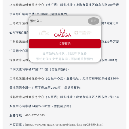
辽宁省沈阳市沈河区中街路137号亨得利名表维修授权店1楼欧米茄售后服务中心（需提前预约）
上海欧米茄维修服务中心
（港汇店）服务地址：上海市黄浦区南京东路299号宏
辽宁省沈阳市沈河区中街路83号亨得利名表维修授权店1楼欧米茄售后服务中心（需提前预约）
伊国际广场写字楼8层806室（需提前预约）
北京市朝阳区建国门外大街甲6号华熙国际中心D座11层1102室欧米茄售后服务中心（北京总部）（需提前预约）
预约入口
关闭
上海欧米茄维修服务中心
（淮海店）服务地址：上海市徐汇区虹桥路3号港汇中
北京市东城区东长安街1号王府井东方广场W3座6层602室欧米茄售后服务中心（需提前预约）
心写字楼2座37层3705室（需提前预约）
河北省保定市竞秀区朝阳北大街北国先天下欧米茄售后服务中心（需提前预约）
广州欧米茄维修服务中心
（万菱店）服务地址：广州市天河区天河路230号万菱
立即预约
内蒙古自治区阿拉善盟市左旗土尔扈特大街欧米茄售后服务中心（需提前预约）
汇国际中心写字楼A塔7层704室（需提前预约）
内蒙古自治区巴彦淖尔市临河区新华街欧米茄售后服务中心（需提前预约）
提前预约免排队，到店即享服务
预约时间有变无需取消，可随时重新预约
内蒙古自治区包头市青山区幸福路甲3号王府井百货名表维修欧米茄售后服务中心（需提前预约）
深圳欧米茄维修服务中心
（华润店）服务地址：深圳市罗湖区深南东路5001号
内蒙古自治区赤峰市红山区哈达街欧米茄售后服务中心（需提前预约）
华润大厦写字楼17层1701室（需提前预约）
内蒙古自治区鄂尔多斯市东胜区伊金霍洛街欧米茄售后服务中心（需提前预约）
天津欧米茄维修服务中心
（金融中心店）服务地址：天津市和平区赤峰道136号
内蒙古自治区呼伦贝尔市海拉尔区中央街欧米茄售后服务中心（需提前预约）
天津国际金融中心写字楼26层2603室（需提前预约）
内蒙古自治区通辽市科尔沁区明仁大街欧米茄售后服务中心（需提前预约）
成都欧米茄维修服务中心
（东原店）服务地址：成都市锦江区人民东路6号SAC
内蒙古自治区乌海市海勃湾区人民南路欧米茄售后服务中心（需提前预约）
东原中心写字楼24层2406B室（需提前预约）
内蒙古自治区乌兰察布市集宁区恩和大街欧米茄售后服务中心（需提前预约）
服务专线：
400-877-2083
内蒙古自治区锡林郭勒盟市锡林浩特市光明街与额尔敦路交叉口欧米茄售后服务中心（需提前预约）
内蒙古自治区兴安盟市乌兰浩特市兴安大街欧米茄售后服务中心（需提前预约）
本页链接：
http://www.omegazx.com/problems/datong/29990.html