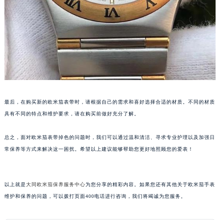
黑龙江省大庆市萨尔图区会战大街欧米茄售后服务中心（需提前预约）
黑龙江省鹤岗市向阳区红军路欧米茄售后服务中心（需提前预约）
黑龙江省黑河市爱辉区中央街欧米茄售后服务中心（需提前预约）
黑龙江省鸡西市鸡冠区红军路欧米茄售后服务中心（需提前预约）
黑龙江省佳木斯市向阳区长安路欧米茄售后服务中心（需提前预约）
黑龙江省牡丹江市东安区太平路欧米茄售后服务中心（需提前预约）
黑龙江省七台河市桃山区大同街欧米茄售后服务中心（需提前预约）
最后，在购买新的欧米茄表带时，请根据自己的需求和喜好选择合适的材质。不同的材质
黑龙江省齐齐哈尔市龙沙区龙华路欧米茄售后服务中心（需提前预约）
具有不同的特点和维护要求，请在购买前做好充分了解。
黑龙江省双鸭山市尖山区新兴大街欧米茄售后服务中心（需提前预约）
黑龙江省绥化市北林区新华街与康庄路交叉口欧米茄售后服务中心（需提前预约）
总之，面对欧米茄表带掉色的问题时，我们可以通过温和清洁、寻求专业护理以及加强日
黑龙江省伊春市伊美区通河路欧米茄售后服务中心（需提前预约）
常保养等方式来解决这一困扰。希望以上建议能够帮助您更好地照顾您的爱表！
吉林省白城市洮北区明仁南街欧米茄售后服务中心（需提前预约）
吉林省白山市浑江区浑江大街欧米茄售后服务中心（需提前预约）
以上就是
大同欧米茄保养服务中心
为您分享的精彩内容。如果您还有其他关于欧米茄手表
吉林省吉林市船营区河南街欧米茄售后服务中心（需提前预约）
维护和保养的问题，可以拨打页面400电话进行咨询，我们将竭诚为您服务。
吉林省辽源市龙山区人民大街欧米茄售后服务中心（需提前预约）
吉林省梅河口市新华街道梅河大街欧米茄售后服务中心（需提前预约）