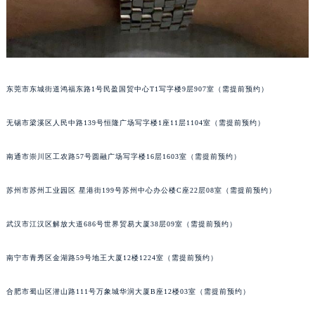
辽宁省营口市站前区市府路与渤海大街交叉口欧米茄售后服务中心（需提前预约）
辽宁省沈阳市沈河区中街路137号亨得利名表维修授权店1楼欧米茄售后服务中心（需提前预约）
辽宁省沈阳市沈河区中街路83号亨得利名表维修授权店1楼欧米茄售后服务中心（需提前预约）
北京市朝阳区建国门外大街甲6号华熙国际中心D座11层1102室欧米茄售后服务中心（北京总部）（需提前预约）
北京市东城区东长安街1号王府井东方广场W3座6层602室欧米茄售后服务中心（需提前预约）
东莞市东城街道鸿福东路1号民盈国贸中心T1写字楼9层907室（需提前预约）
河北省保定市竞秀区朝阳北大街北国先天下欧米茄售后服务中心（需提前预约）
内蒙古自治区阿拉善盟市左旗土尔扈特大街欧米茄售后服务中心（需提前预约）
无锡市梁溪区人民中路139号恒隆广场写字楼1座11层1104室（需提前预约）
内蒙古自治区巴彦淖尔市临河区新华街欧米茄售后服务中心（需提前预约）
南通市崇川区工农路57号圆融广场写字楼16层1603室（需提前预约）
内蒙古自治区包头市青山区幸福路甲3号王府井百货名表维修欧米茄售后服务中心（需提前预约）
内蒙古自治区赤峰市红山区哈达街欧米茄售后服务中心（需提前预约）
苏州市苏州工业园区 星港街199号苏州中心办公楼C座22层08室（需提前预约）
内蒙古自治区鄂尔多斯市东胜区伊金霍洛街欧米茄售后服务中心（需提前预约）
内蒙古自治区呼伦贝尔市海拉尔区中央街欧米茄售后服务中心（需提前预约）
武汉市江汉区解放大道686号世界贸易大厦38层09室（需提前预约）
内蒙古自治区通辽市科尔沁区明仁大街欧米茄售后服务中心（需提前预约）
内蒙古自治区乌海市海勃湾区人民南路欧米茄售后服务中心（需提前预约）
南宁市青秀区金湖路59号地王大厦12楼1224室（需提前预约）
内蒙古自治区乌兰察布市集宁区恩和大街欧米茄售后服务中心（需提前预约）
合肥市蜀山区潜山路111号万象城华润大厦B座12楼03室（需提前预约）
内蒙古自治区锡林郭勒盟市锡林浩特市光明街与额尔敦路交叉口欧米茄售后服务中心（需提前预约）