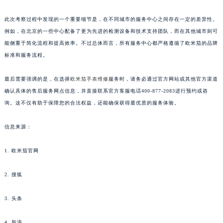
江西省九江市浔阳区浔阳路欧米茄售后服务中心（需提前预约）
江西省南昌市红谷滩新区红谷中大道998号绿地双子塔（中央广场）A1座办公楼14层1407室欧米茄售后服务中心（需提前预约）
此次考察过程中发现的一个重要细节是，在不同城市的服务中心之间存在一定的差异性。
江西省萍乡市安源区萍安北大道与康庄路交叉口欧米茄售后服务中心（需提前预约）
例如，在北京的一些中心配备了更为先进的检测设备和技术支持团队，而在其他城市则可
江西省上饶市信州区滨江西路欧米茄售后服务中心（需提前预约）
能侧重于简化流程和提高效率。不过总体而言，所有服务中心都严格遵循了欧米茄的品牌
标准和服务流程。
江西省新余市渝水区北湖西路欧米茄售后服务中心（需提前预约）
江西省宜春市袁州区中山中路欧米茄售后服务中心（需提前预约）
最后需要强调的是，在选择
欧米茄手表维修
服务时，请务必通过官方网站或其他官方渠道
江西省鹰潭市月湖区胜利东路欧米茄售后服务中心（需提前预约）
确认具体的售后服务网点信息，并直接联系官方客服电话400-877-2083进行预约或咨
山东省德州市德城区东风中路欧米茄售后服务中心（需提前预约）
询。这不仅有助于保障您的合法权益，还能确保获得最优质的服务体验。
山东省东营市东营区济南路欧米茄售后服务中心（需提前预约）
山东省济南市历下区经十路11111号华润中心写字楼（万象城）15层1508室欧米茄售后服务中心（需提前预约）
信息来源：
山东省济宁市任城区太白楼路欧米茄售后服务中心（需提前预约）
1. 欧米茄官网
山东省莱芜市文化南路8号银座商城名表维修一楼名表维修欧米茄售后服务中心（需提前预约）
山东省临沂市兰山区解放路欧米茄售后服务中心（需提前预约）
2. 搜狐
山东省日照市东港区烟台路欧米茄售后服务中心（需提前预约）
山东省泰安市泰山区财源街道泰山大街欧米茄售后服务中心（需提前预约）
3. 头条
山东省威海市环翠区新威海路89号振华商厦一楼名表维修欧米茄售后服务中心（需提前预约）
4. 新浪