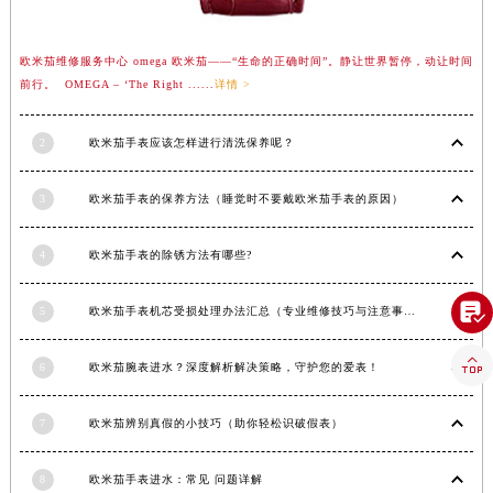
河南省许昌市魏都区建安大道与八龙路交叉口欧米茄售后服务中心（需提前预约）
河南省郑州市二七区民主路10号华润大厦29层2905室欧米茄售后服务中心（需提前预约）
欧米茄维修服务中心 omega 欧米茄——“生命的正确时间”。静让世界暂停，动让时间
河南省周口市川汇区七一路欧米茄售后服务中心（需提前预约）
前行。 OMEGA – ‘The Right ......
详情 >
河南省驻马店市驿城区乐山大道与置地大道交叉口欧米茄售后服务中心（需提前预约）
湖北省鄂州市鄂城区文星大道欧米茄售后服务中心（需提前预约）
2
欧米茄手表应该怎样进行清洗保养呢？
湖北省黄冈市黄州区赤壁大道欧米茄售后服务中心（需提前预约）
湖北省黄石市黄石港区武汉路欧米茄售后服务中心（需提前预约）
3
欧米茄手表的保养方法（睡觉时不要戴欧米茄手表的原因）
湖北省荆门市东宝中天街步行街欧米茄售后服务中心（需提前预约）
湖北省荆州市荆州区荆中路欧米茄售后服务中心（需提前预约）
4
欧米茄手表的除锈方法有哪些?
湖北省十堰市茅箭区人民北路欧米茄售后服务中心（需提前预约）

湖北省随州市曾都区青年路欧米茄售后服务中心（需提前预约）
5
欧米茄手表机芯受损处理办法汇总（专业维修技巧与注意事项）
湖北省咸宁市咸安区长安大道欧米茄售后服务中心（需提前预约）

6
欧米茄腕表进水？深度解析解决策略，守护您的爱表！
湖北省襄阳市樊城区长虹路与人民路交叉口欧米茄售后服务中心（需提前预约）
湖北省孝感市孝南区复兴大道欧米茄售后服务中心（需提前预约）
7
欧米茄辨别真假的小技巧（助你轻松识破假表）
湖北省宜昌市西陵区夷陵大道与港窑路欧米茄售后服务中心（需提前预约）
湖南省常德市武陵区人民路欧米茄售后服务中心（需提前预约）
8
欧米茄手表进水：常见 问题详解