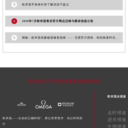
甘肃省嘉峪关市雄关区新华中路欧米茄售后服务中心（需提前预约）
3
欧米茄手表表针掉了解决技巧盘点
甘肃省金昌市金川区北京路欧米茄售后服务中心（需提前预约）
甘肃省酒泉市肃州区西大街欧米茄售后服务中心（需提前预约）
4
2026年7月欧米茄售后官方网点迁移与新设信息公告
甘肃省临夏市城南街道团结路欧米茄售后服务中心（需提前预约）
甘肃省陇南市武都区人民路欧米茄售后服务中心（需提前预约）
5
揭秘：欧米茄表蒙破损修复指南 —— 无需官方授权，轻松恢复时光之美
甘肃省平凉市崆峒区西大街欧米茄售后服务中心（需提前预约）
甘肃省庆阳市西峰区南大街欧米茄售后服务中心（需提前预约）
甘肃省天水市秦州区民主路欧米茄售后服务中心（需提前预约）
甘肃省武威市凉州区迎宾路欧米茄售后服务中心（需提前预约）
甘肃省张掖市甘州区民乐北路欧米茄售后服务中心（需提前预约）
宁夏回族自治区固原市原州区文化街欧米茄售后服务中心（需提前预约）
轻轻滑动下方栏目探索更多精彩内容
宁夏回族自治区石嘴山市大武口区贺兰山路欧米茄售后服务中心（需提前预约）
欧米茄全面服
宁夏回族自治区吴忠市利通区开元大道欧米茄售后服务中心（需提前预约）
宁夏回族自治区银川市兴庆区新华东路97号新百中心C馆一层C1-18号商铺欧米茄售后服务中心（需提前预约）
走时维修
宁夏回族自治区中卫市沙坡头区鼓楼东街欧米茄售后服务中心（需提前预约）
欧米茄——生命的正确时间”。静让世界暂停，动让时间前
进水维修
青海省果洛藏族自治州玛沁县团结路欧米茄售后服务中心（需提前预约）
行
生锈维修