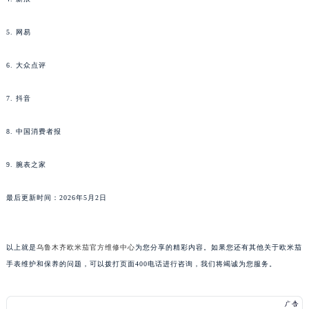
山东省潍坊市奎文区东风东街欧米茄售后服务中心（需提前预约）
山东省枣庄市滕州市北辛路与善国路交叉口欧米茄售后服务中心（需提前预约）
5. 网易
山东省淄博市张店区金晶大道欧米茄售后服务中心（需提前预约）
上海市黄浦区南京东路299号宏伊国际广场写字楼8层806室欧米茄售后服务中心（需提前预约）
6. 大众点评
上海市徐汇区虹桥路3号港汇中心2座37层3705室欧米茄售后服务中心（需提前预约）
浙江省杭州市上城区钱江路1366号华润大厦A座5层503-5室欧米茄售后服务中心（需提前预约）
7. 抖音
浙江省湖州市吴兴区劳动路欧米茄售后服务中心（需提前预约）
8. 中国消费者报
浙江省嘉兴市南湖区广益路705号嘉兴世界贸易中心A座13层1304室欧米茄售后服务中心（需提前预约）
浙江省金华市金东区东市南街777号金华万达广场4号楼22楼2209室欧米茄售后服务中心（需提前预约）
9. 腕表之家
浙江省丽水市莲都区解放街欧米茄售后服务中心（需提前预约）
浙江省宁波市江北区大闸南路500号来福士广场办公楼20层2009室欧米茄售后服务中心（需提前预约）
最后更新时间：2026年5月2日
浙江省衢州市柯城区上街欧米茄售后服务中心（需提前预约）
浙江省绍兴市越城区胜利东路379号世茂天际中心写字楼8层805室欧米茄售后服务中心（需提前预约）
以上就是
乌鲁木齐欧米茄官方维修中心
为您分享的精彩内容。如果您还有其他关于欧米茄
浙江省舟山市定海区解放东路欧米茄售后服务中心（需提前预约）
手表维护和保养的问题，可以拨打页面400电话进行咨询，我们将竭诚为您服务。
澳门特别行政区大堂区议事亭前地（新马路）欧米茄售后服务中心（需提前预约）
澳门特别行政区风顺堂区南湾大马路欧米茄售后服务中心（需提前预约）