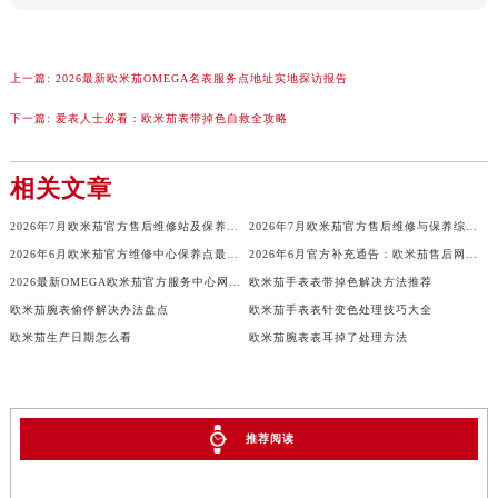
广西壮族自治区贺州市八步区城东街道灵峰南路欧米茄售后服务中心（需提前预约）
广西壮族自治区来宾市兴宾区桂中大道欧米茄售后服务中心（需提前预约）
广西壮族自治区柳州市城中区中山中路欧米茄售后服务中心（需提前预约）
上一篇:
2026最新欧米茄OMEGA名表服务点地址实地探访报告
广西壮族自治区钦州市钦南区金海湾东大街欧米茄售后服务中心（需提前预约）
下一篇:
爱表人士必看：欧米茄表带掉色自救全攻略
广西壮族自治区梧州市万秀区龙湖镇高旺路欧米茄售后服务中心（需提前预约）
广西壮族自治区玉林市玉州区金玉路欧米茄售后服务中心（需提前预约）
相关文章
海南省儋州市儋州市那大镇兰洋北路欧米茄售后服务中心（需提前预约）
海南省东方市八所镇解放西路欧米茄售后服务中心（需提前预约）
2026年7月欧米茄官方售后维修站及保养站迁址新开补充速查文件内容
2026年7月欧米茄官方售后维修与保养综合服务中心迁址补充确认文件
海南省琼海市嘉积镇东风路欧米茄售后服务中心（需提前预约）
2026年6月欧米茄官方维修中心保养点最新变动及新开信息
2026年6月官方补充通告：欧米茄售后网点迁址及新增
2026最新OMEGA欧米茄官方服务中心网点地址调研报告
欧米茄手表表带掉色解决方法推荐
海南省三沙市西沙区西沙群岛永兴岛北京路欧米茄售后服务中心（需提前预约）
欧米茄腕表偷停解决办法盘点
欧米茄手表表针变色处理技巧大全
海南省三亚市吉阳区迎宾路欧米茄售后服务中心（需提前预约）
欧米茄生产日期怎么看
欧米茄腕表表耳掉了处理方法
海南省万宁市万城镇解放路欧米茄售后服务中心（需提前预约）
海南省文昌市文城镇教育东路欧米茄售后服务中心（需提前预约）
海南省五指山市通什镇三月三大道欧米茄售后服务中心（需提前预约）
香港特别行政区尖沙咀区油尖旺区广东道欧米茄售后服务中心（需提前预约）
推荐阅读
香港特别行政区金钟区中西区金钟道欧米茄售后服务中心（需提前预约）