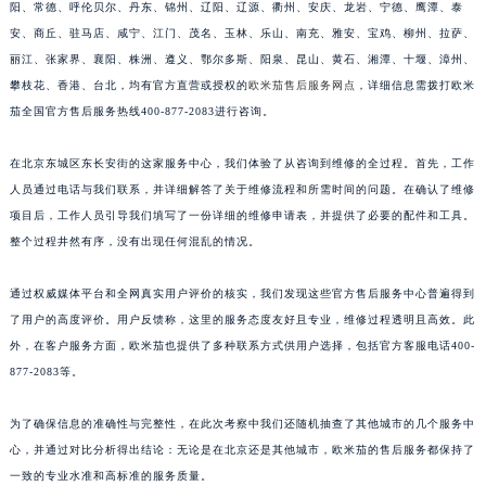
福建省三明市三元区东乾二路欧米茄售后服务中心（需提前预约）
阳、常德、呼伦贝尔、丹东、锦州、辽阳、辽源、衢州、安庆、龙岩、宁德、鹰潭、泰
福建省漳州市龙文区步港路欧米茄售后服务中心（需提前预约）
安、商丘、驻马店、咸宁、江门、茂名、玉林、乐山、南充、雅安、宝鸡、柳州、拉萨、
丽江、张家界、襄阳、株洲、遵义、鄂尔多斯、阳泉、昆山、黄石、湘潭、十堰、漳州、
江苏省常州市新北区龙锦路1590号现代传媒中心5号楼10层1008室欧米茄售后服务中心（需提前预约）
攀枝花、香港、台北，均有官方直营或授权的
欧米茄售后服务网点
，详细信息需拨打欧米
江苏省淮安市清江浦区淮海北路欧米茄售后服务中心（需提前预约）
茄全国官方售后服务热线400-877-2083进行咨询。
江苏省连云港市海州区通灌北路欧米茄售后服务中心（需提前预约）
江苏省南京市秦淮区中山南路1号南京中心22层22-C1-C3室欧米茄售后服务中心（需提前预约）
在北京东城区东长安街的这家服务中心，我们体验了从咨询到维修的全过程。首先，工作
江苏省宿迁市宿城区西湖路欧米茄售后服务中心（需提前预约）
人员通过电话与我们联系，并详细解答了关于维修流程和所需时间的问题。在确认了维修
江苏省泰州市海陵区永定东路399号置地商务中心东塔（华润万象城）17层1706室欧米茄售后服务中心（需提前预约）
项目后，工作人员引导我们填写了一份详细的维修申请表，并提供了必要的配件和工具。
整个过程井然有序，没有出现任何混乱的情况。
江苏省徐州市鼓楼区淮海东路29号苏宁广场IFC国际金融中心35层3508室欧米茄售后服务中心（需提前预约）
江苏省盐城市盐都区世纪大道5号盐城金融城写字楼1号楼16层1604室欧米茄售后服务中心（需提前预约）
通过权威媒体平台和全网真实用户评价的核实，我们发现这些官方售后服务中心普遍得到
江苏省扬州市邗江区国展路29号星耀天地写字楼1号楼18层1803室欧米茄售后服务中心（需提前预约）
预约入口
关闭
了用户的高度评价。用户反馈称，这里的服务态度友好且专业，维修过程透明且高效。此
江苏省镇江市京口区中山东路欧米茄售后服务中心（需提前预约）
外，在客户服务方面，欧米茄也提供了多种联系方式供用户选择，包括官方客服电话400-
江西省抚州市临川区赣东大道欧米茄售后服务中心（需提前预约）
877-2083等。
江西省赣州市章贡区文清路欧米茄售后服务中心（需提前预约）
立即预约
为了确保信息的准确性与完整性，在此次考察中我们还随机抽查了其他城市的几个服务中
江西省吉安市吉州区井冈山大道欧米茄售后服务中心（需提前预约）
提前预约免排队，到店即享服务
心，并通过对比分析得出结论：无论是在北京还是其他城市，欧米茄的售后服务都保持了
预约时间有变无需取消，可随时重新预约
江西省景德镇市珠山区珠山中路欧米茄售后服务中心（需提前预约）
一致的专业水准和高标准的服务质量。