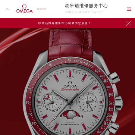
欧米茄维修服务中心

OMEGA MAINTENANCE

欧米茄维修服务中心竭诚为您服务！
中心介绍
联系我们