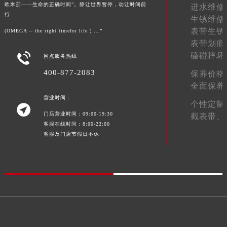
欧米茄——生命的正确时间”。静让世界暂停，动让时间前
进水维修
行
生锈维修
表带生锈
(OMEGA -- the right timefor life ) ...”
表带划痕

磕碰摔坏
网点服务热线
400-877-2083
保养价格
全面保养
营业时间：
个性定制

门店营业时间：09:00-19:30
截表带、
客服在线时间：8:00-22:00
客服及门店节假日不休