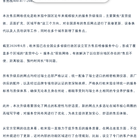
务热线400-877-2083进行咨询。
本次售后网络优化是欧米茄中国区近年来规模较大的服务升级项目，主要聚焦“直营提
效、店面扩充、区域平衡”这三个方向。对全国原有的售后网点进行了装修更新、设备换
代以及人员培训等工作，同时在多个城市新增了服务点。
截至2026年6月，欧米茄已在全国众多省级行政区设立官方售后维修服务中心，形成了覆
盖多个区域的“直营中心 + 服务点”双轨网络，有效解决了以往部分地区存在的“售后不
便、距离较远、预约时间长”等问题。
所有升级后的网点均经过瑞士总部严格认证，统一配备了瑞士进口的精密检测仪器、原厂
供应的配件，以及经过品牌专项培训认证的资深制表师。严格执行欧米茄全球统一的服务
标准与质保体系，确保无论表主身在何处，都能享受到与瑞士本土相同的专业养护服务。
此外，本次升级着重强化了网点的私密性与舒适度。新的网点大多选址在城市核心商圈的
高端写字楼，对服务空间布局进行了优化，为表主提供更加安心、舒适的售后体验。
从官方官网的信息来看，欧米茄一直致力于提升售后的服务质量。在网点改造方面，不仅
对外观进行了更新，还对内部的功能区域进行了合理规划。比如，设立了专门的客户休息