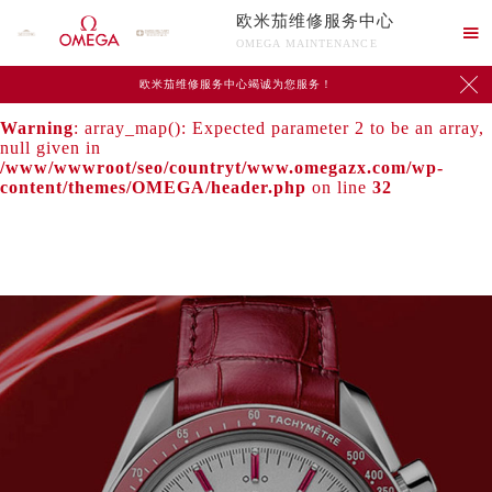
欧米茄维修服务中心
Warning
: extract() expects parameter 1 to be array, null

OMEGA MAINTENANCE
given in
/www/wwwroot/seo/countryt/www.omegazx.com/wp-

欧米茄维修服务中心竭诚为您服务！
content/themes/OMEGA/header.php
on line
24
Warning
: array_map(): Expected parameter 2 to be an array,
null given in
/www/wwwroot/seo/countryt/www.omegazx.com/wp-
content/themes/OMEGA/header.php
on line
32
中心介绍
联系我们