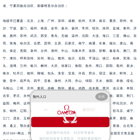
省、宁夏回族自治区、新疆维吾尔自治区；
地级市已覆盖：北京、上海、广州、深圳、成都、杭州、天津、南京、重庆、郑州、长
沙、宁波、厦门、福州、南昌、金华、嘉兴、扬州、常州、绍兴、徐州、盐城、泰州、济
南、惠州、苏州、武汉、西安、青岛、无锡、温州、沈阳、大连、海口、三亚、佛山、东
莞、珠海、哈尔滨、合肥、昆明、太原、石家庄、南宁、南通、长春、烟台、唐山、廊
坊、保定、贵阳、泉州、台州、湖州、中山、乌鲁木齐、洛阳、邯郸、秦皇岛、澳门、西
宁、潍坊、呼和浩特、沧州、鞍山、赣州、临沂、岳阳、平顶山、镇江、桂林、芜湖、汕
头、淄博、兰州、银川、郴州、大庆、张家口、衡阳、焦作、周口、邵阳、亳州、新乡、
衡水、牡丹江、德州、聊城、包头、淮安、宜昌、许昌、邢台、宿迁、丽水、蚌埠、上
饶、晋中、葫芦岛、四平、宜春、滁州、大同、舟山、绵阳、天水、德阳、承德、绥化、
马鞍山、三明、滨州、黄冈、赤峰、荆州、通化、鸡西、佳木斯、黑河、连云港、阜阳、
吉安、枣庄、永州、清远、揭阳、梧州、渭南、延安、长治、运城、淮南、莆田、荆门、
预约入口
关闭
益阳、梅州、达州、榆林、威海、九江、济宁、齐齐哈尔、南阳、常德、呼伦贝尔、丹
东、锦州、辽阳、辽源、衢州、安庆、龙岩、宁德、鹰潭、泰安、商丘、驻马店、咸宁、
江门、茂名、玉林、乐山、南充、雅安、宝鸡、柳州、拉萨、丽江、张家界、襄阳、株
立即预约
洲、遵义、鄂尔多斯、阳泉、昆山、黄石、湘潭、十堰、漳州、攀枝花、香港、台北等，
提前预约免排队，到店即享服务
共计360+网点，均有欧米茄官方售后服务网点，详细信息需拨打欧米茄全国官方售后服
预约时间有变无需取消，可随时重新预约