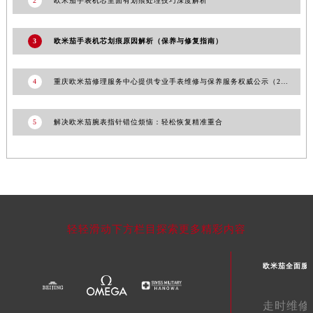
2
欧米茄手表机芯里面有划痕处理技巧深度解析
3
欧米茄手表机芯划痕原因解析（保养与修复指南）
4
重庆欧米茄修理服务中心提供专业手表维修与保养服务权威公示（2026年7月最新）
5
解决欧米茄腕表指针错位烦恼：轻松恢复精准重合
轻轻滑动下方栏目探索更多精彩内容
欧米茄全面服
走时维修