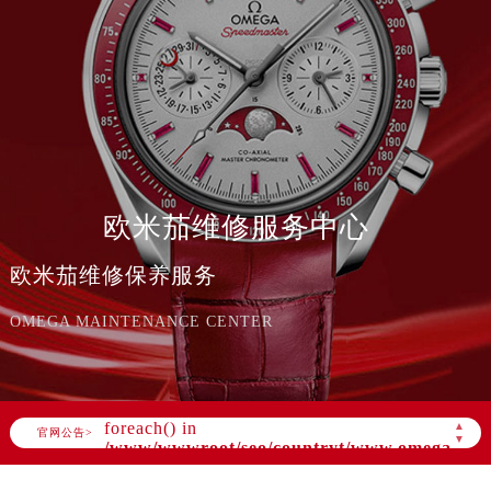
欧米茄维修服务中心
欧米茄维修保养服务
OMEGA MAINTENANCE CENTER
Warning
: Invalid argument supplied for
foreach() in
▲
官网公告>
▼
/www/wwwroot/seo/countryt/www.omegazx.c
content/themes/OMEGA/header.php
on
line
169