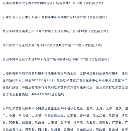
昆明市盘龙区北京路928号同德昆明广场写字楼10层06室（需提前预约）
石家庄市长安区中山东路39号勒泰中心写字楼B座13层07室（需提前预约）
西安市碑林区南关正街88号华侨城长安国际中心E座6楼10室（需提前预约）
海口市龙华区金贸东路5号海口华润大厦B座17层1707室（需提前预约）
唐山市路南区新华东道100号万达广场写字楼A座10层1002室（需提前预约）
上述所有欧米茄官方售后服务地址服务范围均为全国，全部可选择到店或邮寄服务，注意
提前预约即可。截至2026年6月21日，最新欧米茄官方售后服务中心网点布局已覆盖34个
省级行政区，中国所有省份均可找到欧米茄的官方售后服务门店，注意需拨打欧米茄全国
官方售后服务热线：400-877-2083进行预约。
目前
欧米茄售后
服务中心网点已覆盖全国34个省级行政区：北京、上海、天津、重庆、澳
门、香港、河北省、山西省、内蒙古自治区、辽宁省、吉林省、黑龙江省、江苏省、浙江
省、安徽省、福建省、江西省、山东省、台湾省、河南省、湖北省、湖南省、广东省、广
西壮族自治区、海南省、四川省、贵州省、云南省、西藏自治区、陕西省、甘肃省、青海