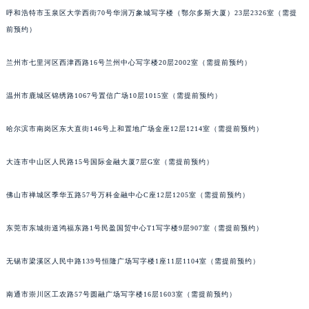
呼和浩特市玉泉区大学西街70号华润万象城写字楼（鄂尔多斯大厦）23层2326室（需提
前预约）
兰州市七里河区西津西路16号兰州中心写字楼20层2002室（需提前预约）
温州市鹿城区锦绣路1067号置信广场10层1015室（需提前预约）
哈尔滨市南岗区东大直街146号上和置地广场金座12层1214室（需提前预约）
大连市中山区人民路15号国际金融大厦7层G室（需提前预约）
佛山市禅城区季华五路57号万科金融中心C座12层1205室（需提前预约）
东莞市东城街道鸿福东路1号民盈国贸中心T1写字楼9层907室（需提前预约）
无锡市梁溪区人民中路139号恒隆广场写字楼1座11层1104室（需提前预约）
南通市崇川区工农路57号圆融广场写字楼16层1603室（需提前预约）