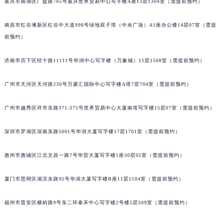
嘉兴市南湖区广益路705号嘉兴世界贸易中心写字楼A座13层1304室（需提前预约）
南昌市红谷滩新区红谷中大道998号绿地双子塔（中央广场）A1座办公楼14层07室（需提
前预约）
济南市历下区经十路11111号华润中心写字楼（万象城）15层1508室（需提前预约）
广州市天河区天河路230号万菱汇国际中心写字楼A塔7层704室（需提前预约）
广州市越秀区环市东路371-375号世界贸易中心大厦南塔写字楼15层07室（需提前预约）
深圳市罗湖区深南东路5001号华润大厦写字楼17层1701室（需提前预约）
惠州市惠城区江北文昌一路7号华贸大厦写字楼1座30层05室（需提前预约）
厦门市思明区湖滨东路95号华润大厦写字楼B座11层1104室（需提前预约）
福州市晋安区横屿路9号东二环泰禾中心写字楼2号楼5层509室（需提前预约）