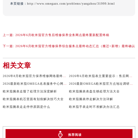
本页链接：
http://www.omegazx.com/problems/yangzhou/31999.html
上一篇:
2026年6月欧米茄官方售后维修保养业务网点最终重新配置终稿
下一篇:
2026年6月欧米茄官方维修保养综合服务点最终动态汇总（搬迁+新增）最终确认
相关文章
2026年8月欧米茄官方保养维修网络最终更新（含搬迁新增店面）确认终稿
2026年6月欧米茄表主重要提示：售后网点搬迁与新增
2026最新欧米茄OMEGA名表服务中心网点地址调研报告
2026最新OMEGA欧米茄官方点地址调研报告
欧米茄腕表走慢了处理方法深度解析
欧米茄腕表表盘生锈处理方法大全
欧米茄腕表机芯里面有划痕解决技巧大全
欧米茄腕表停走解决方法详解
欧米茄腕表走走停停原因是什么
欧米茄手表走时不准解决办法汇总
推荐阅读