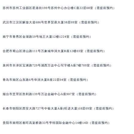
苏州市苏州工业园区星港街199号苏州中心办公楼C座22层08室（需提前预约）
武汉市江汉区解放大道686号世界贸易大厦38层09室（需提前预约）
南宁市青秀区金湖路59号地王大厦12楼1224室（需提前预约）
合肥市蜀山区潜山路111号万象城华润大厦B座12楼03室（需提前预约）
泉州市丰泽区宝洲路729号浦西万达中心写字楼A座7楼709室（需提前预约）
青岛市南区山东路6号华润大厦B座22层04室（需提前预约）
烟台市芝罘区胜利路139号万达金融中心A座907室（需提前预约）
长春市朝阳区西安大路727号中银大厦A座(旺进大厦)18层09室（需提前预约）
贵阳市南明区都司高架桥路33号亨特国际金融中心14楼14D（需提前预约）