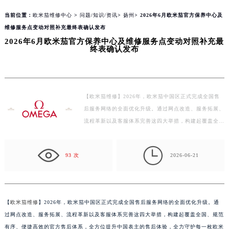
当前位置：
欧米茄维修中心
>
问题/知识/资讯
>
扬州
> 2026年6月欧米茄官方保养中心及
维修服务点变动对照补充最终表确认发布
2026年6月欧米茄官方保养中心及维修服务点变动对照补充最
终表确认发布
【欧米茄维修】2026年，欧米茄中国区正式完成全国售
后服务网络的全面优化升级。通过网点改造、服务拓展、
流程革新以及客服体系完善这四大举措，构建起覆盖全
国、规范有序、便捷高效的官方售后体系，全方位提升中
国…

93 次
2026-06-21
【
欧米茄维修
】2026年，欧米茄中国区正式完成全国售后服务网络的全面优化升级。通
过网点改造、服务拓展、流程革新以及客服体系完善这四大举措，构建起覆盖全国、规范
有序、便捷高效的官方售后体系，全方位提升中国表主的售后体验，全力守护每一枚欧米