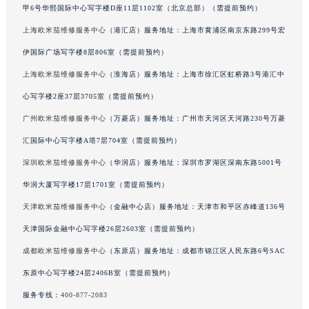
甲6号华熙国际中心写字楼D座11层1102室（北京总部）（需提前预约）
上海欧米茄维修服务中心
（港汇店）服务地址：上海市黄浦区南京东路299号宏
伊国际广场写字楼8层806室（需提前预约）
上海欧米茄维修服务中心
（淮海店）服务地址：上海市徐汇区虹桥路3号港汇中
心写字楼2座37层3705室（需提前预约）
广州欧米茄维修服务中心
（万菱店）服务地址：广州市天河区天河路230号万菱
汇国际中心写字楼A塔7层704室（需提前预约）
深圳欧米茄维修服务中心
（华润店）服务地址：深圳市罗湖区深南东路5001号
华润大厦写字楼17层1701室（需提前预约）
天津欧米茄维修服务中心
（金融中心店）服务地址：天津市和平区赤峰道136号
天津国际金融中心写字楼26层2603室（需提前预约）
成都欧米茄维修服务中心
（东原店）服务地址：成都市锦江区人民东路6号SAC
东原中心写字楼24层2406B室（需提前预约）
服务专线：
400-877-2083