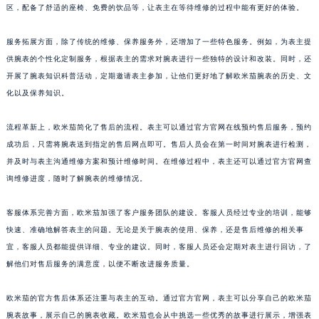
区，配备了舒适的座椅、免费的饮品等，让表主在等待维修的过程中能有更好的体验。
服务拓展方面，除了传统的维修、保养服务外，还增加了一些特色服务。例如，为表主提
供腕表的个性化定制服务，根据表主的需求对腕表进行一些独特的设计和改装。同时，还
开展了腕表知识科普活动，定期邀请表主参加，让他们更好地了解欧米茄腕表的历史、文
化以及保养知识。
流程革新上，欧米茄简化了售后的流程。表主可以通过官方官网在线预约售后服务，预约
成功后，只需将腕表送到指定的售后网点即可。售后人员会在第一时间对腕表进行检测，
并及时与表主沟通维修方案和预计维修时间。在维修过程中，表主还可以通过官方官网查
询维修进度，随时了解腕表的维修情况。
客服体系完善方面，欧米茄加强了客户服务团队的建设。客服人员经过专业的培训，能够
快速、准确地解答表主的问题。无论是关于腕表的使用、保养，还是售后维修的相关事
宜，客服人员都能提供详细、专业的建议。同时，客服人员还会定期对表主进行回访，了
解他们对售后服务的满意度，以便不断改进服务质量。
欧米茄的官方售后体系还注重与表主的互动。通过官方官网，表主可以分享自己的欧米茄
腕表故事，展示自己的腕表收藏。欧米茄也会从中挑选一些优秀的故事进行展示，增强表