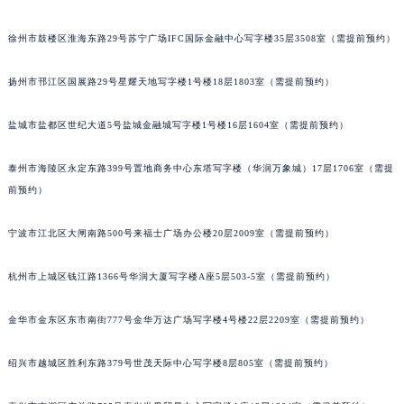
徐州市鼓楼区淮海东路29号苏宁广场IFC国际金融中心写字楼35层3508室（需提前预约）
扬州市邗江区国展路29号星耀天地写字楼1号楼18层1803室（需提前预约）
盐城市盐都区世纪大道5号盐城金融城写字楼1号楼16层1604室（需提前预约）
泰州市海陵区永定东路399号置地商务中心东塔写字楼（华润万象城）17层1706室（需提
前预约）
宁波市江北区大闸南路500号来福士广场办公楼20层2009室（需提前预约）
杭州市上城区钱江路1366号华润大厦写字楼A座5层503-5室（需提前预约）
金华市金东区东市南街777号金华万达广场写字楼4号楼22层2209室（需提前预约）
绍兴市越城区胜利东路379号世茂天际中心写字楼8层805室（需提前预约）